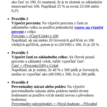
ako časť zo 100, čo znamená, že je to zlomok so základným
menovateľom 100. Napríklad 25 % sa rovná 25/100 alebo
0,25.
Pravidlo 2
Výpočet percenta:
Na výpočet percenta z časti zo
základného celku sa používa jednoduchý
vzorec na výpočet
percent
z celku:
Percento = (Časť/Celok) x 100
Napríklad, ak má niekto 20 červených guľôčok zo 100
všetkých guľôčok, potom je to (20/100) x 100, čo je 20 %.
Pravidlo 3
Výpočet časti zo základného celku:
Ak človek pozná
percento a základný celok, môže vypočítať časť:
Časť = (Percento/100) x Celok
Napríklad, ak je známe, že 40 % z 500 jabĺk je červených,
možno to vypočítať ako (40/100) x 500, čo je 200 jabĺk.
Pravidlo 4
Percentuálny nárast alebo pokles:
Na výpočet
percentuálneho nárastu alebo poklesu medzi dvomi
hodnotami sa používa vzťah medzi novou a pôvodnou
hodnotou:
Percentuálny nárast/pokles = (Nová hodnota – Pôvodná