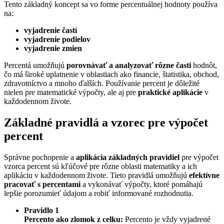
Tento základný koncept sa vo forme percentuálnej hodnoty používa
na:
vyjadrenie častí
vyjadrenie podielov
vyjadrenie zmien
Percentá umožňujú
porovnávať a analyzovať rôzne časti
hodnôt,
čo má široké uplatnenie v oblastiach ako financie, štatistika, obchod,
zdravotníctvo a mnoho ďalších. Používanie percent je dôležité
nielen pre matematické výpočty, ale aj pre
praktické aplikácie
v
každodennom živote.
Základné pravidlá a vzorec pre výpočet
percent
Správne pochopenie a
aplikácia základných pravidiel
pre výpočet
vzorca percent sú kľúčové pre rôzne oblasti matematiky a ich
aplikáciu v každodennom živote. Tieto pravidlá umožňujú
efektívne
pracovať s percentami
a vykonávať výpočty, ktoré pomáhajú
lepšie porozumieť údajom a robiť informované rozhodnutia.
Pravidlo 1
Percento ako zlomok z celku:
Percento je vždy vyjadrené