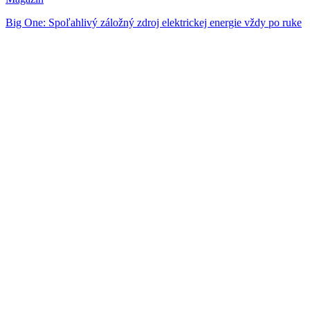
Big One: Spoľahlivý záložný zdroj elektrickej energie vždy po ruke