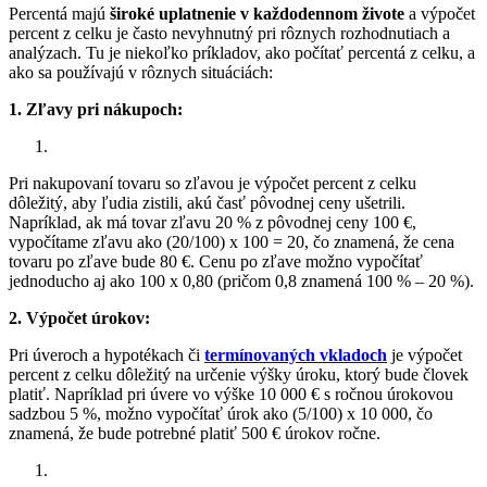
Percentá majú
široké uplatnenie v každodennom živote
a výpočet
percent z celku je často nevyhnutný pri rôznych rozhodnutiach a
analýzach. Tu je niekoľko príkladov, ako počítať percentá z celku, a
ako sa používajú v rôznych situáciách:
1. Zľavy pri nákupoch:
Pri nakupovaní tovaru so zľavou je výpočet percent z celku
dôležitý, aby ľudia zistili, akú časť pôvodnej ceny ušetrili.
Napríklad, ak má tovar zľavu 20 % z pôvodnej ceny 100 €,
vypočítame zľavu ako (20/100) x 100 = 20, čo znamená, že cena
tovaru po zľave bude 80 €. Cenu po zľave možno vypočítať
jednoducho aj ako 100 x 0,80 (pričom 0,8 znamená 100 % – 20 %).
2. Výpočet úrokov:
Pri úveroch a hypotékach či
termínovaných vkladoch
je výpočet
percent z celku dôležitý na určenie výšky úroku, ktorý bude človek
platiť. Napríklad pri úvere vo výške 10 000 € s ročnou úrokovou
sadzbou 5 %, možno vypočítať úrok ako (5/100) x 10 000, čo
znamená, že bude potrebné platiť 500 € úrokov ročne.