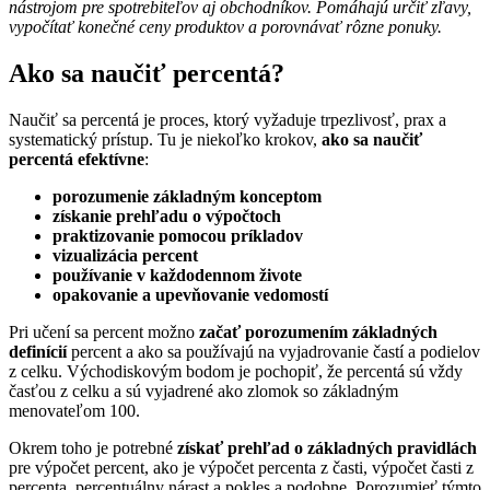
nástrojom pre spotrebiteľov aj obchodníkov. Pomáhajú určiť zľavy,
vypočítať konečné ceny produktov a porovnávať rôzne ponuky.
Ako sa naučiť percentá?
Naučiť sa percentá je proces, ktorý vyžaduje trpezlivosť, prax a
systematický prístup. Tu je niekoľko krokov,
ako sa naučiť
percentá efektívne
:
porozumenie základným konceptom
získanie prehľadu o výpočtoch
praktizovanie pomocou príkladov
vizualizácia percent
používanie v každodennom živote
opakovanie a upevňovanie vedomostí
Pri učení sa percent možno
začať porozumením základných
definícií
percent a ako sa používajú na vyjadrovanie častí a podielov
z celku. Východiskovým bodom je pochopiť, že percentá sú vždy
časťou z celku a sú vyjadrené ako zlomok so základným
menovateľom 100.
Okrem toho je potrebné
získať prehľad o základných pravidlách
pre výpočet percent, ako je výpočet percenta z časti, výpočet časti z
percenta, percentuálny nárast a pokles a podobne. Porozumieť týmto