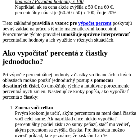
hodnota / Pôvodná hodnota) x 100
Napríklad, ak sa cena akcie zvýšila z 50 € na 60 €,
percentuálny nárast je (60-50 / 50) x 100, čo je 20%.
Tieto základné
pravidlá a vzorec pre
výpočet percent
poskytujú
pevný základ na prácu s týmito matematickými konceptmi.
Porozumenie týchto pravidiel
umožňuje správne interpretovať
percentuálne hodnoty a ich využitie v rôznych situáciách.
Ako vypočítať percentá z čiastky
jednoducho?
Pri výpočte percentuálnej hodnoty z čiastky vo financiách a iných
oblastiach možno použiť jednoduchý postup
s pomocou
desatinných čísiel
, čo umožňuje rýchle a intuitívne porozumenie
percentuálnych zmien. Nasledujúce kroky popíšu, ako vypočítať
percentá z čiastky:
Zmena voči celku:
Prvým krokom je určiť, akým percentom sa mení daná čiastka
voči celej sume. Ak napríklad chce niekto vypočítať
percentuálny podiel zisku zo sumy peňazí, stačí mu vedieť,
akým percentom sa zvýšila čiastka. Pre ilustráciu možno
uviesť príklad, kde je známe, že zisk činil 25 %.