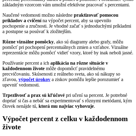
základným vzorcom vám umožní efektívne pracovať s percentami.
Naučené vedomosti možno následne
praktizovať pomocou
príkladov a cvičení
na výpočet percent, aby sa upevnilo
pochopenie a zručnosti. Je vhodné začať s jednoduchými príkladmi
a postupne sa posúvať k zložitejším.
Rôzne vizuálne pomôcky
, ako sú diagramy alebo grafy, môžu
pomôcť pri pochopení percentuálnych zmien a vzťahov. Vizuálne
reprezentácie môžu pomôcť vidieť vzory, ktoré by inak neboli jasné.
Používanie percent a ich
aplikácia na rôzne situácie v
každodennom živote
môže dopomôcť pravidelnému
precvičovaniu. Skúsenosti z reálneho sveta, ako sú nákupy so
zľavou,
výpočet úrokov
a ziskov pomôžu lepšie porozumieť a
upevniť vedomosti.
Trpezlivosť a prax sú kľúčové
pri učení sa percent. Je potrebné
dopriať si čas a nebáť sa experimentovať s rôznymi metódami, kým
človek nenájde tú,
ktorá mu najviac vyhovuje
.
Výpočet percent z celku v každodennom
živote