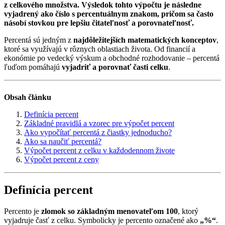
z celkového množstva. Výsledok tohto výpočtu je následne
vyjadrený ako číslo s percentuálnym znakom, pričom sa často
násobí stovkou pre lepšiu čitateľnosť a porovnateľnosť.
Percentá sú jedným z
najdôležitejších matematických konceptov
,
ktoré sa využívajú v rôznych oblastiach života. Od financií a
ekonómie po vedecký výskum a obchodné rozhodovanie – percentá
ľuďom pomáhajú
vyjadriť a porovnať časti celku
.
Obsah článku
Definícia percent
Základné pravidlá a vzorec pre výpočet percent
Ako vypočítať percentá z čiastky jednoducho?
Ako sa naučiť percentá?
Výpočet percent z celku v každodennom živote
Výpočet percent z ceny
Definícia percent
Percento je
zlomok so základným menovateľom 100
, ktorý
vyjadruje časť z celku. Symbolicky je percento označené ako
„%“
.