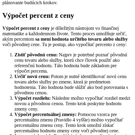
plánovanie budúcich krokov.
Výpočet percent z ceny
Výpočet percent z ceny
je dôležitým nástrojom vo finančnej
matematike a každodennom živote. Tento proces umožňuje určiť,
akým percentom
sa mení hodnota určitého tovaru alebo služby
voči pôvodnej cene. Tu je postup, ako vypočítať percento z ceny:
Zistiť pôvodnú cenu:
Najprv je potrebné poznať pôvodnú
cenu tovaru alebo služby, ktorú chce človek použiť ako
referenčnú hodnotu. Táto hodnota bude základom pre
výpočet percenta.
Určiť novú cenu:
Potom je nutné identifikovať novú cenu
tovaru alebo služby po zmene, ktorá je predmetom
hodnotenia. Táto hodnota bude slúžiť ako bod porovnania s
pôvodnou cenou.
Výpočet rozdielu:
Následne možno vypočítať rozdiel medzi
novou a pôvodnou cenou. Tento krok poskytne hodnotu
zmeny ceny.
Výpočet percentuálnej zmeny:
Pomocou vzorca pre
percentuálnu zmenu (Pravidlo 4 vyššie) možno vypočítať
percentuálnu zmenu ceny. Tento krok umožní získať
percentuálnu hodnotu zmeny ceny voči pôvodnej cene.