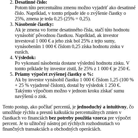
Desatinné číslo:
Potom túto percentuálnu zmenu možno vyjadriť ako desatinné
číslo. Napríklad, v tomto prípade ide o zvýšenie čiastky o
25%, zmena je teda 0,25 (25% = 0,25).
Násobenie čiastky:
Ak je zmena vo forme desatinného čísla, stačí túto hodnotu
vynásobiť pôvodnou čiastkou. Napríklad, ak investor
investoval 1 000 € a jeho zisk bol 25% z tejto sumy,
vynásobením 1 000 € číslom 0,25 získa hodnotu zisku v
eurách.
Výsledok:
Po vykonaní násobenia dostane výslednú hodnotu zisku. V
tomto príklade by investor zistil, že 25% z 1 000 € je 250 €.
Priamy výpočet zvýšenej čiastky o %:
Ak by investor vynásobil čiastku 1 000 € číslom 1,25 (100 %
+ 25 % vyjadrené číslom), dostal by výsledok 1 250 €.
Takýmto výpočtom možno v jednom kroku získať sumu
navýšenú o zisk.
Tento postup, ako počítať percentá, je
jednoduchý a intuitívny
, čo
umožňuje rýchlu a presnú kalkuláciu percentuálnych zmien v
čiastkach vo financiách
bez potreby použitia vzorca
pre výpočet
percent. Je to užitočný nástroj pri rýchlych rozhodnutiach vo
finančných transakciách a obchodných operáciách.