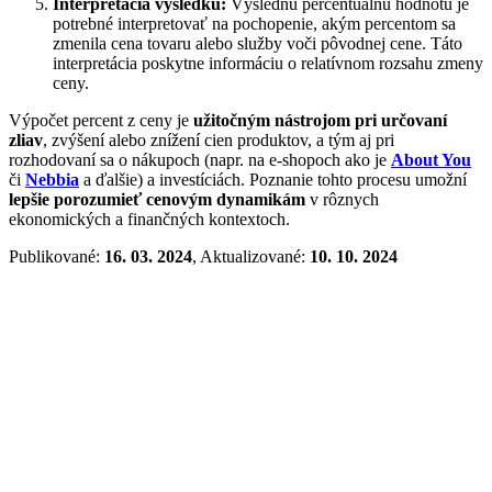
Interpretácia výsledku:
Výslednú percentuálnu hodnotu je
potrebné interpretovať na pochopenie, akým percentom sa
zmenila cena tovaru alebo služby voči pôvodnej cene. Táto
interpretácia poskytne informáciu o relatívnom rozsahu zmeny
ceny.
Výpočet percent z ceny je
užitočným nástrojom pri určovaní
zliav
, zvýšení alebo znížení cien produktov, a tým aj pri
rozhodovaní sa o nákupoch (napr. na e-shopoch ako je
About You
či
Nebbia
a ďalšie) a investíciách. Poznanie tohto procesu umožní
lepšie porozumieť cenovým dynamikám
v rôznych
ekonomických a finančných kontextoch.
Publikované:
16. 03. 2024
, Aktualizované:
10. 10. 2024