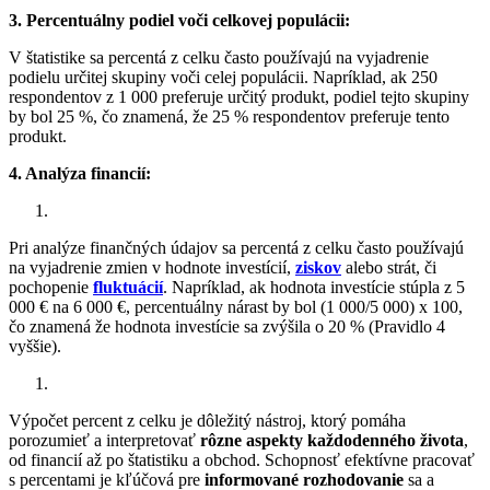
3. Percentuálny podiel voči celkovej populácii:
V štatistike sa percentá z celku často používajú na vyjadrenie
podielu určitej skupiny voči celej populácii. Napríklad, ak 250
respondentov z 1 000 preferuje určitý produkt, podiel tejto skupiny
by bol 25 %, čo znamená, že 25 % respondentov preferuje tento
produkt.
4. Analýza financií:
Pri analýze finančných údajov sa percentá z celku často používajú
na vyjadrenie zmien v hodnote investícií,
ziskov
alebo strát, či
pochopenie
fluktuácií
. Napríklad, ak hodnota investície stúpla z 5
000 € na 6 000 €, percentuálny nárast by bol (1 000/5 000) x 100,
čo znamená že hodnota investície sa zvýšila o 20 % (Pravidlo 4
vyššie).
Výpočet percent z celku je dôležitý nástroj, ktorý pomáha
porozumieť a interpretovať
rôzne aspekty každodenného života
,
od financií až po štatistiku a obchod. Schopnosť efektívne pracovať
s percentami je kľúčová pre
informované rozhodovanie
sa a