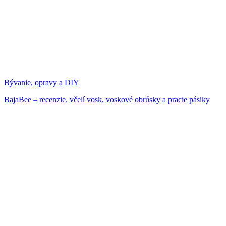
Bývanie, opravy a DIY
BajaBee – recenzie, včelí vosk, voskové obrúsky a pracie pásiky