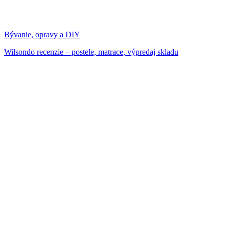
Bývanie, opravy a DIY
Wilsondo recenzie – postele, matrace, výpredaj skladu