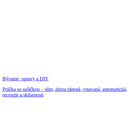
Bývanie, opravy a DIY
Práčka so sušičkou – slim, zhora plnená, vstavaná, automatická,
recenzie a skúsenosti