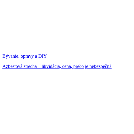
Bývanie, opravy a DIY
Azbestová strecha – likvidácia, cena, prečo je nebezpečná