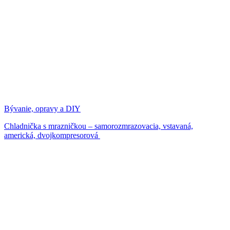
Bývanie, opravy a DIY
Chladnička s mrazničkou – samorozmrazovacia, vstavaná,
americká, dvojkompresorová