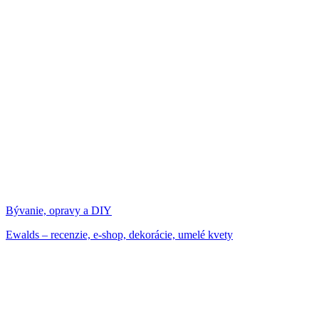
Bývanie, opravy a DIY
Ewalds – recenzie, e-shop, dekorácie, umelé kvety