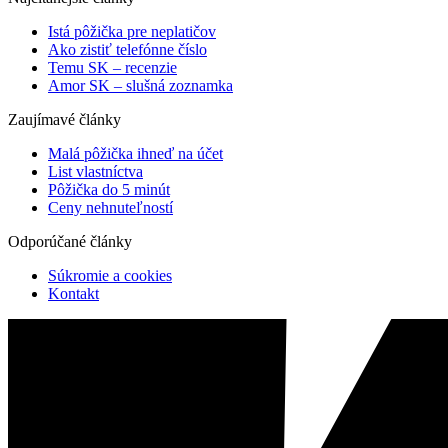
Istá pôžička pre neplatičov
Ako zistiť telefónne číslo
Temu SK – recenzie
Amor SK – slušná zoznamka
Zaujímavé články
Malá pôžička ihneď na účet
List vlastníctva
Pôžička do 5 minút
Ceny nehnuteľností
Odporúčané články
Súkromie a cookies
Kontakt