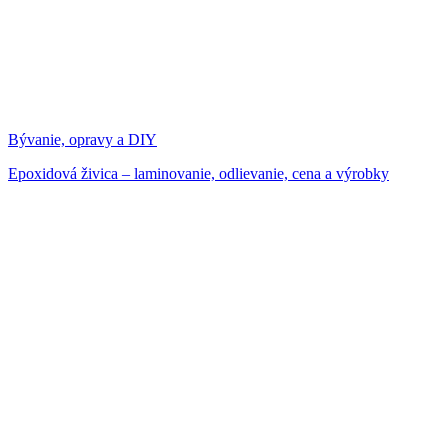
Bývanie, opravy a DIY
Epoxidová živica – laminovanie, odlievanie, cena a výrobky