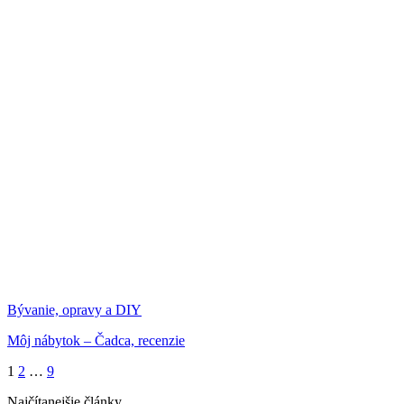
Bývanie, opravy a DIY
Môj nábytok – Čadca, recenzie
1
2
…
9
Najčítanejšie články