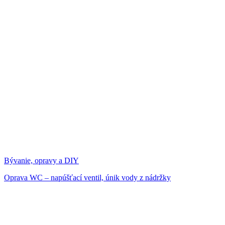
Bývanie, opravy a DIY
Oprava WC – napúšťací ventil, únik vody z nádržky