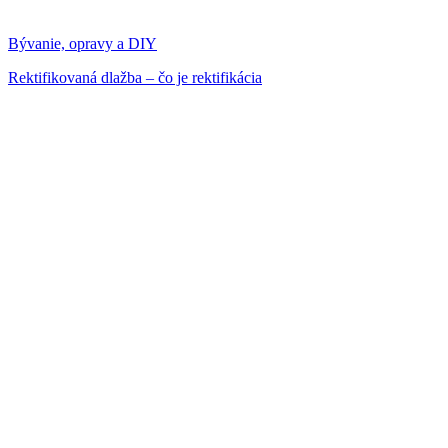
Bývanie, opravy a DIY
Rektifikovaná dlažba – čo je rektifikácia