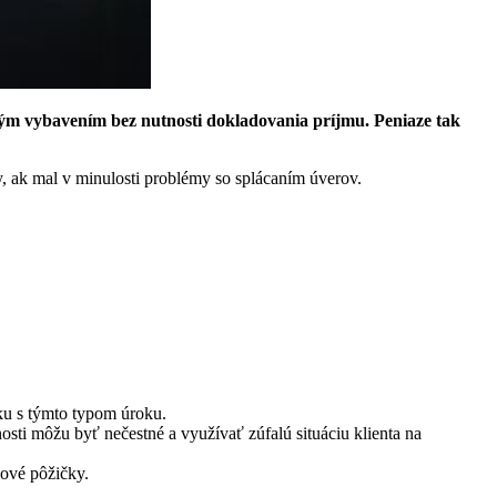
hým vybavením bez nutnosti dokladovania príjmu. Peniaze tak
y, ak mal v minulosti problémy so splácaním úverov.
čku s týmto typom úroku.
osti môžu byť nečestné a využívať zúfalú situáciu klienta na
kové pôžičky.