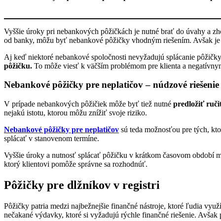
Vyššie úroky pri nebankových pôžičkách je nutné brať do úvahy a zho
od banky, môžu byť nebankové pôžičky vhodným riešením. Avšak je 
Aj keď niektoré nebankové spoločnosti nevyžadujú splácanie pôžičk
pôžičku.
To môže viesť k väčším problémom pre klienta a negatív
Nebankové pôžičky pre neplatičov – núdzové riešeni
V prípade nebankových pôžičiek môže byť tiež nutné
predložiť ruči
nejakú istotu, ktorou môžu znížiť svoje riziko.
Nebankové pôžičky pre neplatičov
sú teda možnosťou pre tých, kto
splácať v stanovenom termíne.
Vyššie úroky a nutnosť splácať pôžičku v krátkom časovom období môž
ktorý klientovi pomôže správne sa rozhodnúť.
Pôžičky pre dlžníkov v registri
Pôžičky patria medzi najbežnejšie finančné nástroje, ktoré ľudia využ
nečakané výdavky, ktoré si vyžadujú rýchle finančné riešenie. Avšak 