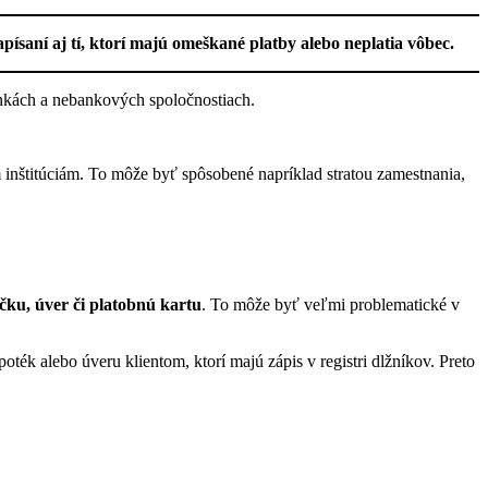
ísaní aj tí, ktorí majú omeškané platby alebo neplatia vôbec.
ankách a nebankových spoločnostiach.
nštitúciám. To môže byť spôsobené napríklad stratou zamestnania,
čku, úver či platobnú kartu
. To môže byť veľmi problematické v
ték alebo úveru klientom, ktorí majú zápis v registri dlžníkov. Preto