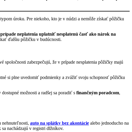
 typom úroku. Pre niekoho, kto je v núdzi a nemôže získať pôžičku
 prípade neplatenia uplatniť nesplatenú časť ako nárok na
kať ďalšiu pôžičku v budúcnosti.
 spoločnosti zabezpečujú, že v prípade nesplatenia pôžičky majú
utné si plne uvedomiť podmienky a zvážiť svoju schopnosť pôžičku
 dostupné možnosti a radšej sa poradiť s
finančným poradcom
,
pu nehnuteľnosti,
auto na splátky bez akontácie
alebo jednoducho na
sa nachádzajú v registri dlžníkov.