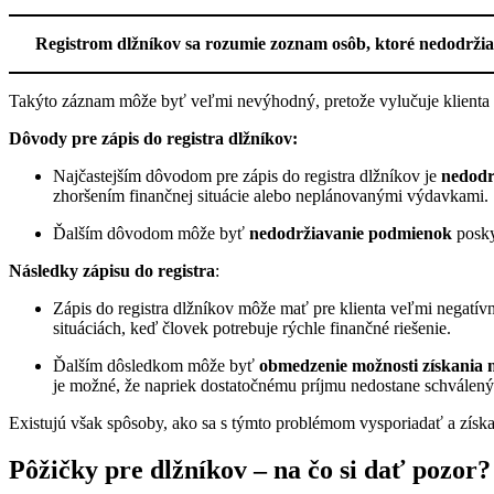
Registrom dlžníkov sa rozumie zoznam osôb, ktoré nedodržiava
Takýto záznam môže byť veľmi nevýhodný, pretože vylučuje klienta 
Dôvody pre zápis do registra dlžníkov:
Najčastejším dôvodom pre zápis do registra dlžníkov je
nedodr
zhoršením finančnej situácie alebo neplánovanými výdavkami.
Ďalším dôvodom môže byť
nedodržiavanie podmienok
posky
Následky zápisu do registra
:
Zápis do registra dlžníkov môže mať pre klienta veľmi negatív
situáciách, keď človek potrebuje rýchle finančné riešenie.
Ďalším dôsledkom môže byť
obmedzenie možnosti získania n
je možné, že napriek dostatočnému príjmu nedostane schválený
Existujú však spôsoby, ako sa s týmto problémom vysporiadať a získať
Pôžičky pre dlžníkov – na čo si dať pozor?