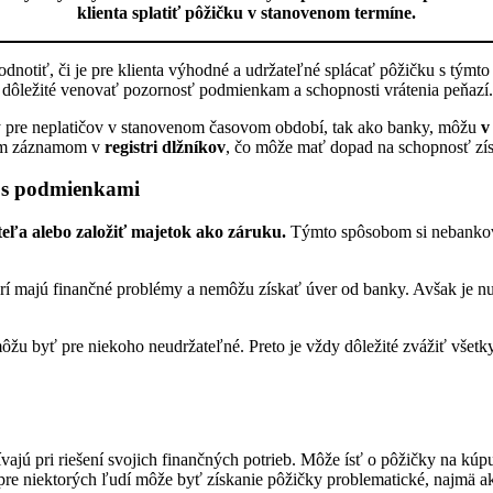
klienta splatiť pôžičku v stanovenom termíne.
dnotiť, či je pre klienta výhodné a udržateľné splácať pôžičku s týmto
dôležité venovať pozornosť podmienkam a schopnosti vrátenia peňazí.
y pre neplatičov v stanovenom časovom období, tak ako banky, môžu
v
nym záznamom v
registri dlžníkov
, čo môže mať dopad na schopnosť zís
e s podmienkami
teľa alebo založiť majetok ako záruku.
Týmto spôsobom si nebankové
rí majú finančné problémy a nemôžu získať úver od banky. Avšak je n
u byť pre niekoho neudržateľné. Preto je vždy dôležité zvážiť všetky
ívajú pri riešení svojich finančných potrieb. Môže ísť o pôžičky na kú
pre niektorých ľudí môže byť získanie pôžičky problematické, najmä ak 