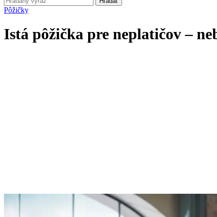
Hľadať
Pôžičky
Istá pôžička pre neplatičov – ne