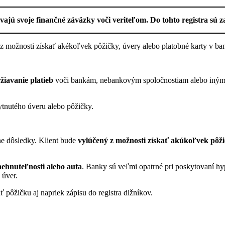
jú svoje finančné záväzky voči veriteľom. Do tohto registra sú zap
z možnosti získať akékoľvek pôžičky, úvery alebo platobné karty v b
žiavanie platieb
voči bankám, nebankovým spoločnostiam alebo iným i
tnutého úveru alebo pôžičky.
ne dôsledky. Klient bude
vylúčený z možnosti získať akúkoľvek pôži
ehnuteľnosti alebo auta
. Banky sú veľmi opatrné pri poskytovaní hypo
 úver.
 pôžičku aj napriek zápisu do registra dlžníkov.