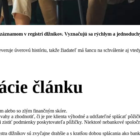
o záznamom v registri dlžníkov. Vyznačujú sa rýchlym a jednoduc
veruje úverovú históriu, takže žiadateľ má šancu na schválenie aj vted
ácie článku
m alebo so zlým finančným skóre.
vahy a zhodnotiť, či je pre klienta výhodné a udržateľné splácať pôži
si zistiť podmienky poskytovateľa pôžičky. Niektoré nebankové spoločn
istra dlžníkov sú zvyčajne drahšie a s kratšou dobou splácania ako ban