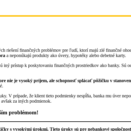
 riešení finančných problémov pre ľudí, ktorí majú zlé finančné ohodn
ora
a neponúkajú produkty ako úvery, hypotéky alebo debetné karty.
jú iný prístup k poskytovaniu finančných prostriedkov ako banky. Sú oc
e nie je vysoký príjem, ale schopnosť splácať pôžičku v stanove
é.
uky. V prípade, že klient tieto podmienky nespĺňa, banka mu úver nepo
 avšak za iných podmienok.
äčším problémom!
ičky s vysokými úrokmi. Tieto úroky sú pre nebankové spoločnost