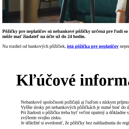
Pôžičky pre neplatičov sú nebankové pôžičky určená pre ľudí s
môže mať žiadateľ na účte už do 24 hodín.
Na rozdiel od bankových pôžičiek,
istá pôžička pre neplatičov
nepre
Kľúčové inform
Nebankové spoločnosti požičajú aj ľuďom s nízkym príjmo
Vyššie úroky pri nebankových pôžičkách je nutné brať do ú
Pri žiadosti o pôžičku treba byť veľmi opatrný a dôkladne 
zvýšenie svojho zisku.
Je dôležité si uvedomiť, že pôžičky bez nahliadnutia do reg