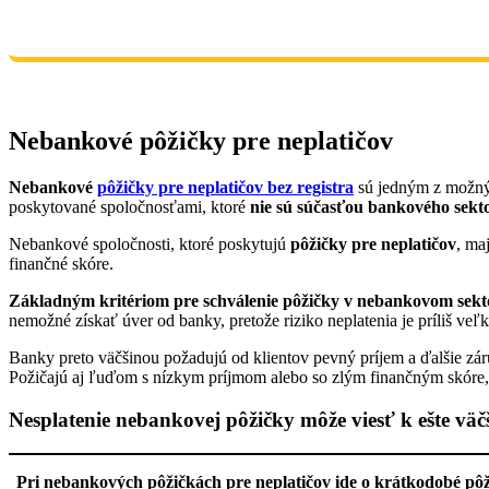
Nebankové pôžičky pre neplatičov
Nebankové
pôžičky pre neplatičov bez registra
sú jedným z možných
poskytované spoločnosťami, ktoré
nie sú súčasťou bankového sekt
Nebankové spoločnosti, ktoré poskytujú
pôžičky pre neplatičov
, ma
finančné skóre.
Základným kritériom pre schválenie pôžičky v nebankovom sektor
nemožné získať úver od banky, pretože riziko neplatenia je príliš veľk
Banky preto väčšinou požadujú od klientov pevný príjem a ďalšie zár
Požičajú aj ľuďom s nízkym príjmom alebo so zlým finančným skóre,
Nesplatenie nebankovej pôžičky môže viesť k ešte v
Pri nebankových pôžičkách pre neplatičov ide o krátkodobé pôž