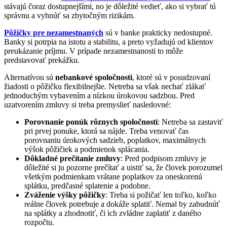
stávajú čoraz dostupnejšími, no je dôležité vedieť, ako si vybrať tú
správnu a vyhnúť sa zbytočným rizikám.
Pôžičky pre nezamestnaných
sú v banke prakticky nedostupné.
Banky si potrpia na istotu a stabilitu, a preto vyžadujú od klientov
preukázanie príjmu. V prípade nezamestnanosti to môže
predstavovať prekážku.
Alternatívou sú
nebankové spoločnosti
, ktoré sú v posudzovaní
žiadosti o pôžičku flexibilnejšie. Netreba sa však nechať zlákať
jednoduchým vybavením a nízkou úrokovou sadzbou. Pred
uzatvorením zmluvy si treba premyslieť nasledovné:
Porovnanie ponúk rôznych spoločností
: Netreba sa zastaviť
pri prvej ponuke, ktorá sa nájde. Treba venovať čas
porovnaniu úrokových sadzieb, poplatkov, maximálnych
výšok pôžičiek a podmienok splácania.
Dôkladné prečítanie zmluvy
: Pred podpisom zmluvy je
dôležité si ju pozorne prečítať a uistiť sa, že človek porozumel
všetkým podmienkam vrátane poplatkov za oneskorenú
splátku, predčasné splatenie a podobne.
Zváženie výšky pôžičky
: Treba si požičať len toľko, koľko
reálne človek potrebuje a dokáže splatiť. Nemal by zabudnúť
na splátky a zhodnotiť, či ich zvládne zaplatiť z daného
rozpočtu.