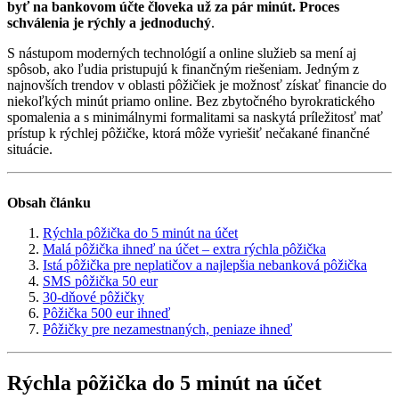
byť na bankovom účte človeka už za pár minút. Proces
schválenia je rýchly a jednoduchý
.
S nástupom moderných technológií a online služieb sa mení aj
spôsob, ako ľudia pristupujú k finančným riešeniam. Jedným z
najnovších trendov v oblasti pôžičiek je možnosť získať financie do
niekoľkých minút priamo online. Bez zbytočného byrokratického
spomalenia a s minimálnymi formalitami sa naskytá príležitosť mať
prístup k rýchlej pôžičke, ktorá môže vyriešiť nečakané finančné
situácie.
Obsah článku
Rýchla pôžička do 5 minút na účet
Malá pôžička ihneď na účet – extra rýchla pôžička
Istá pôžička pre neplatičov a najlepšia nebanková pôžička
SMS pôžička 50 eur
30-dňové pôžičky
Pôžička 500 eur ihneď
Pôžičky pre nezamestnaných, peniaze ihneď
Rýchla pôžička do 5 minút na účet