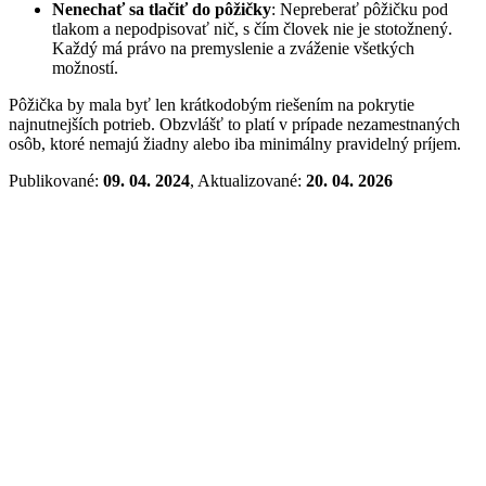
Nenechať sa tlačiť do pôžičky
: Nepreberať pôžičku pod
tlakom a nepodpisovať nič, s čím človek nie je stotožnený.
Každý má právo na premyslenie a zváženie všetkých
možností.
Pôžička by mala byť len krátkodobým riešením na pokrytie
najnutnejších potrieb. Obzvlášť to platí v prípade nezamestnaných
osôb, ktoré nemajú žiadny alebo iba minimálny pravidelný príjem.
Publikované:
09. 04. 2024
, Aktualizované:
20. 04. 2026