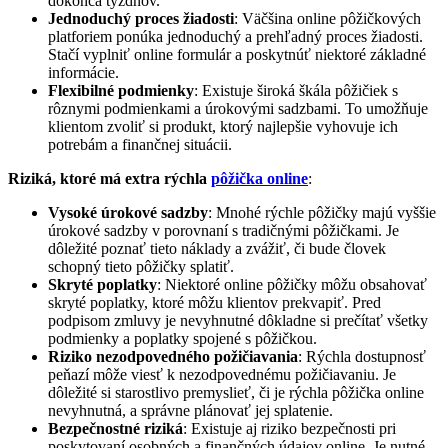
dokonca týždňov.
Jednoduchý proces žiadosti
: Väčšina online pôžičkových
platforiem ponúka jednoduchý a prehľadný proces žiadosti.
Stačí vyplniť online formulár a poskytnúť niektoré základné
informácie.
Flexibilné podmienky
: Existuje široká škála pôžičiek s
rôznymi podmienkami a úrokovými sadzbami. To umožňuje
klientom zvoliť si produkt, ktorý najlepšie vyhovuje ich
potrebám a finančnej situácii.
Riziká, ktoré má extra rýchla
pôžička online
:
Vysoké úrokové sadzby
: Mnohé rýchle pôžičky majú vyššie
úrokové sadzby v porovnaní s tradičnými pôžičkami. Je
dôležité poznať tieto náklady a zvážiť, či bude človek
schopný tieto pôžičky splatiť.
Skryté poplatky
: Niektoré online pôžičky môžu obsahovať
skryté poplatky, ktoré môžu klientov prekvapiť. Pred
podpisom zmluvy je nevyhnutné dôkladne si prečítať všetky
podmienky a poplatky spojené s pôžičkou.
Riziko nezodpovedného požičiavania
: Rýchla dostupnosť
peňazí môže viesť k nezodpovednému požičiavaniu. Je
dôležité si starostlivo premyslieť, či je rýchla pôžička online
nevyhnutná, a správne plánovať jej splatenie.
Bezpečnostné riziká
: Existuje aj riziko bezpečnosti pri
poskytovaní osobných a finančných údajov online. Je nutné