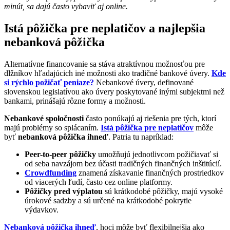
minút, sa dajú často vybaviť aj online.
Istá pôžička pre neplatičov a najlepšia
nebanková pôžička
Alternatívne financovanie sa stáva atraktívnou možnosťou pre
dlžníkov hľadajúcich iné možnosti ako tradičné bankové úvery.
Kde
si rýchlo požičať peniaze?
Nebankové úvery, definované
slovenskou legislatívou ako úvery poskytované inými subjektmi než
bankami, prinášajú rôzne formy a možnosti.
Nebankové spoločnosti
často ponúkajú aj riešenia pre tých, ktorí
majú problémy so splácaním.
Istá pôžička pre neplatičov
môže
byť
nebanková pôžička ihneď
. Patria tu napríklad:
Peer-to-peer pôžičky
umožňujú jednotlivcom požičiavať si
od seba navzájom bez účasti tradičných finančných inštitúcií.
Crowdfunding
znamená získavanie finančných prostriedkov
od viacerých ľudí, často cez online platformy.
Pôžičky pred výplatou
sú krátkodobé pôžičky, majú vysoké
úrokové sadzby a sú určené na krátkodobé pokrytie
výdavkov.
Nebanková pôžička ihneď
, hoci môže byť flexibilnejšia ako