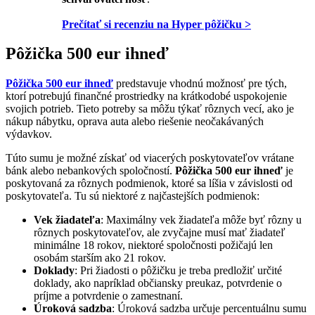
Prečítať si recenziu na Hyper pôžičku >
Pôžička 500 eur ihneď
Pôžička 500 eur ihneď
predstavuje vhodnú možnosť pre tých,
ktorí potrebujú finančné prostriedky na krátkodobé uspokojenie
svojich potrieb. Tieto potreby sa môžu týkať rôznych vecí, ako je
nákup nábytku, oprava auta alebo riešenie neočakávaných
výdavkov.
Túto sumu je možné získať od viacerých poskytovateľov vrátane
bánk alebo nebankových spoločností.
Pôžička 500 eur
ihneď
je
poskytovaná za rôznych podmienok, ktoré sa líšia v závislosti od
poskytovateľa. Tu sú niektoré z najčastejších podmienok:
Vek žiadateľa
: Maximálny vek žiadateľa môže byť rôzny u
rôznych poskytovateľov, ale zvyčajne musí mať žiadateľ
minimálne 18 rokov, niektoré spoločnosti požičajú len
osobám starším ako 21 rokov.
Doklady
: Pri žiadosti o pôžičku je treba predložiť určité
doklady, ako napríklad občiansky preukaz, potvrdenie o
príjme a potvrdenie o zamestnaní.
Úroková sadzba
: Úroková sadzba určuje percentuálnu sumu