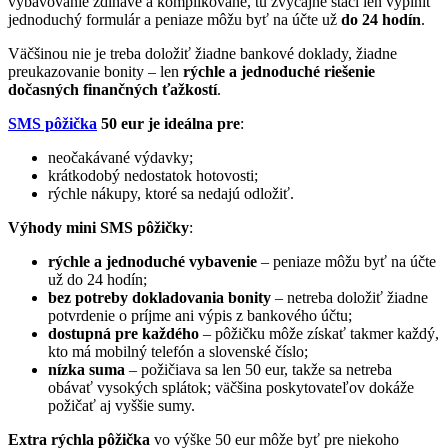
vybavovanie zdĺhavé a komplikované, tu zvyčajne stačí len vyplniť
jednoduchý formulár a peniaze môžu byť na účte už
do 24 hodín
.
Väčšinou nie je treba doložiť žiadne bankové doklady, žiadne
preukazovanie bonity – len
rýchle a jednoduché riešenie
dočasných finančných ťažkostí
.
SMS pôžička
50 eur je ideálna pre
:
neočakávané výdavky;
krátkodobý nedostatok hotovosti;
rýchle nákupy, ktoré sa nedajú odložiť.
Výhody mini SMS pôžičky
:
rýchle a jednoduché vybavenie
– peniaze môžu byť na účte
už do 24 hodín;
bez potreby dokladovania bonity
– netreba doložiť žiadne
potvrdenie o príjme ani výpis z bankového účtu;
dostupná pre každého
– pôžičku môže získať takmer každý,
kto má mobilný telefón a slovenské číslo;
nízka suma
– požičiava sa len 50 eur, takže sa netreba
obávať vysokých splátok; väčšina poskytovateľov dokáže
požičať aj vyššie sumy.
Extra rýchla pôžička
vo výške 50 eur môže byť pre niekoho