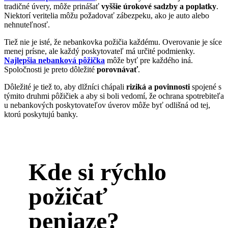
tradičné úvery, môže prinášať
vyššie úrokové sadzby a poplatky
.
Niektorí veritelia môžu požadovať zábezpeku, ako je auto alebo
nehnuteľnosť.
Tiež nie je isté, že nebankovka požičia každému. Overovanie je síce
menej prísne, ale každý poskytovateľ má určité podmienky.
Najlepšia nebanková pôžička
môže byť pre každého iná.
Spoločnosti je preto dôležité
porovnávať
.
Dôležité je tiež to, aby dlžníci chápali
riziká a povinnosti
spojené s
týmito druhmi pôžičiek a aby si boli vedomí, že ochrana spotrebiteľa
u nebankových poskytovateľov úverov môže byť odlišná od tej,
ktorú poskytujú banky.
Kde si rýchlo
požičať
peniaze?