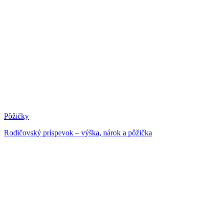
Pôžičky
Rodičovský príspevok – výška, nárok a pôžička