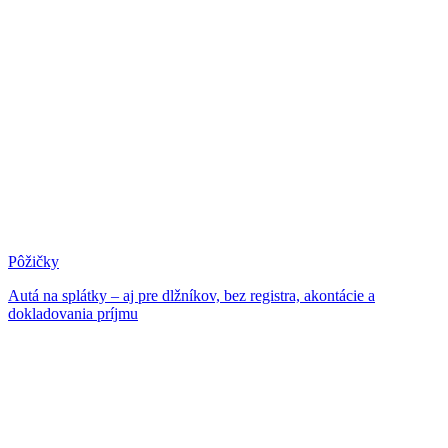
Pôžičky
Autá na splátky – aj pre dlžníkov, bez registra, akontácie a
dokladovania príjmu