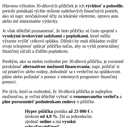
Hlavnou výhodou 30-dňových pôžičiek je ich
rýchlosť a pohodlie
,
pretože ponúkajú rýchle riešenie naliehavých finančných potrieb,
ako sú napr. neočakávané účty za lekárske ošetrenie, opravu auta
alebo iné mimoriadne výdavky.
Je však dôležité poznamenať, že tieto pôžičky sú často spojené s
vysokými úrokovými sadzbami
a
poplatkami
, ktoré môžu
výrazne zvýšiť celkovú splátku. Dlžníci by mali dôkladne zvážiť
svoju schopnosť splácať pôžičku načas, aby sa vyhli potenciálnej
finančnej záťaži a ďalším poplatkom.
Predtým, ako sa niekto rozhodne pre 30-dňovú pôžičku, je rozumné
preskúmať
alternatívne možnosti financovania
, napr. požičať si
od priateľov alebo rodiny, dohodnúť sa s veriteľmi na splátkovom
pláne alebo požiadať o pomoc z miestnych programov finančnej
pomoci.
Pre tých, ktorí sa rozhodnú, že 30-dňová pôžička je najlepšou
možnosťou, je veľmi dôležité vybrať si
renomovaného veriteľa
a
plne porozumieť podmienkam zmluvy
o pôžičke.
Hyper pôžička
ponúka
až 25 000 €
s
úrokom
od 4,9 %
. Dá sa jednoducho
zjednať
online
a má
vysokú
schvaľovateľnosť
.