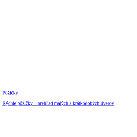
Pôžičky
Rýchle pôžičky – prehľad malých a krátkodobých úverov