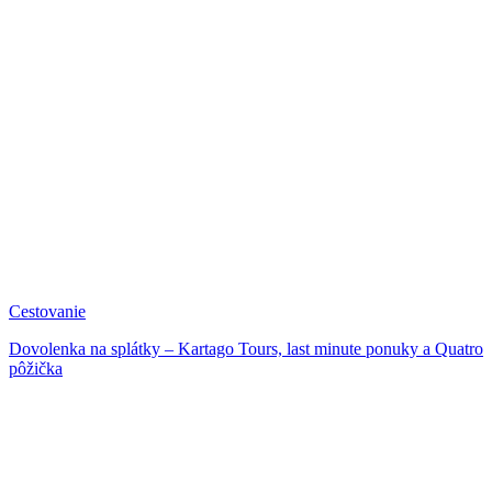
Cestovanie
Dovolenka na splátky – Kartago Tours, last minute ponuky a Quatro
pôžička