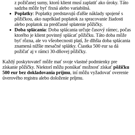
z požičanej sumy, ktorú klient musí zaplatiť ako úroky. Táto
sadzba môže byť fixná alebo variabilná.
Poplatky
: Poplatky predstavujú ďalšie náklady spojené s
pôžičkou, ako napríklad poplatok za spracovanie žiadosti
alebo poplatok za predčasné splatenie pôžičky.
Doba splácania
: Doba splácania určuje časový rámec, počas
ktorého je klient povinný splácať pôžičku. Táto doba môže
byť rôzna, ale vo všeobecnosti platí, že dlhšia doba splácania
znamená nižšie mesačné splátky. Čiastka 500 eur sa dá
požičať aj v rámci 30-dňovej pôžičky.
Každý poskytovateľ môže mať svoje vlastné podmienky pre
získanie pôžičky. Niektorí môžu ponúkať možnosť získať
pôžičku
500 eur bez dokladovania príjmu
, iní môžu vyžadovať overenie
úverového registra alebo doloženie príjmu.