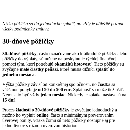
Nízka pôžička sa dá jednoducho splatiť, no vždy je dôležité poznať
všetky podmienky zmluvy.
30-dňové pôžičky
30-dňové pôžičky
, často označované ako krátkodobé pôžičky alebo
pôžičky do výplaty, sú určené na poskytnutie rýchlej finančnej
pomoci tým, ktorí potrebujú
okamžitú hotovosť
. Tieto pôžičky sú
zvyčajne
malé čiastky peňazí
, ktoré musia dlžníci
splatiť do
jedného mesiaca
.
Výška pôžičky závisí od konkrétnej spoločnosti, no čiastka sa
väčšinou pohybuje
od 50 do 500 eur
. Splatnosť sa môže tiež líšiť.
Nemusí to byť vždy
jeden mesiac
. Niekedy je splátka nastavená na
15 dní
.
Proces
žiadosti o 30-dňové pôžičky
je zvyčajne jednoduchý a
možno ho vyplniť
online
, často s minimálnym preverovaním
úverovej bonity, vďaka čomu sú tieto pôžičky dostupné aj pre
jednotlivcov s rôznou úverovou históriou.