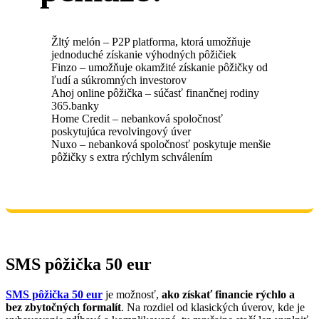
Žltý melón – P2P platforma, ktorá umožňuje
jednoduché získanie výhodných pôžičiek
Finzo – umožňuje okamžité získanie pôžičky od
ľudí a súkromných investorov
Ahoj online pôžička – súčasť finančnej rodiny
365.banky
Home Credit – nebanková spoločnosť
poskytujúca revolvingový úver
Nuxo – nebanková spoločnosť poskytuje menšie
pôžičky s extra rýchlym schválením
SMS pôžička 50 eur
SMS pôžička 50 eur
je možnosť,
ako získať financie rýchlo a
bez zbytočných formalít
. Na rozdiel od klasických úverov, kde je