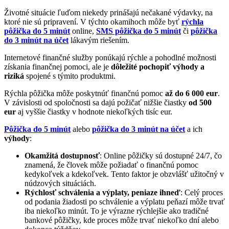
Životné situácie ľuďom niekedy prinášajú nečakané výdavky, na
ktoré nie sú pripravení. V týchto okamihoch môže byť
rýchla
pôžička do 5 minút
online,
SMS pôžička do 5 minút
či
pôžička
do 3 minút na účet
lákavým riešením.
Internetové finančné služby ponúkajú rýchle a pohodlné možnosti
získania finančnej pomoci, ale je
dôležité pochopiť výhody a
riziká
spojené s týmito produktmi.
Rýchla pôžička môže poskytnúť finančnú pomoc
až do 6 000 eur
.
V závislosti od spoločnosti sa dajú požičať nižšie čiastky
od 500
eur
aj vyššie čiastky v hodnote niekoľkých tisíc eur.
Pôžička do 5 minút
alebo
pôžička do 3 minút na účet
a ich
výhody
:
Okamžitá dostupnosť
: Online pôžičky sú dostupné 24/7, čo
znamená, že človek môže požiadať o finančnú pomoc
kedykoľvek a kdekoľvek. Tento faktor je obzvlášť užitočný v
núdzových situáciách.
Rýchlosť schválenia a výplaty, peniaze ihneď
: Celý proces
od podania žiadosti po schválenie a výplatu peňazí môže trvať
iba niekoľko minút. To je výrazne rýchlejšie ako tradičné
bankové pôžičky, kde proces môže trvať niekoľko dní alebo