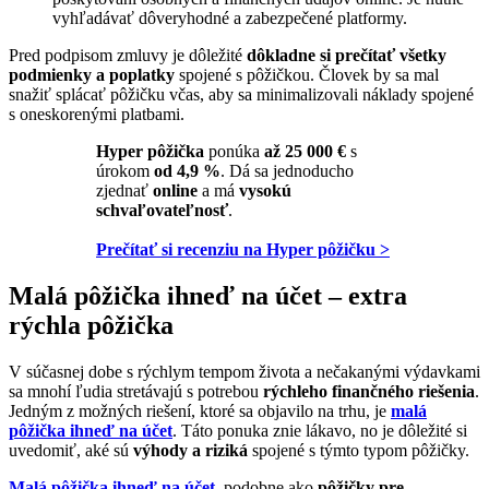
vyhľadávať dôveryhodné a zabezpečené platformy.
Pred podpisom zmluvy je dôležité
dôkladne si prečítať všetky
podmienky a poplatky
spojené s pôžičkou. Človek by sa mal
snažiť splácať pôžičku včas, aby sa minimalizovali náklady spojené
s oneskorenými platbami.
Hyper pôžička
ponúka
až 25 000 €
s
úrokom
od 4,9 %
. Dá sa jednoducho
zjednať
online
a má
vysokú
schvaľovateľnosť
.
Prečítať si recenziu na Hyper pôžičku >
Malá pôžička ihneď na účet – extra
rýchla pôžička
V súčasnej dobe s rýchlym tempom života a nečakanými výdavkami
sa mnohí ľudia stretávajú s potrebou
rýchleho finančného riešenia
.
Jedným z možných riešení, ktoré sa objavilo na trhu, je
malá
pôžička ihneď na účet
. Táto ponuka znie lákavo, no je dôležité si
uvedomiť, aké sú
výhody a riziká
spojené s týmto typom pôžičky.
Malá pôžička ihneď na účet
, podobne ako
pôžičky pre