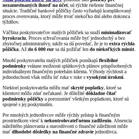
nezamestnaných ihneď na účet
, sú rýchle riešenie finančnej
situácie. Tradičné bankové pôžičky často vyžadujú komplikovaný
proces overovania, ktorý môže trvať niekoľko dní alebo dokonca
týždňov.
Väčšina poskytovateľov malých pôžičiek sa snaží
minimalizovať
byrokraciu
. Proces schvaľovania môže byť jednoduchý a bez
zbytočnej administratívy, takže sa dá povedať, že je to
extra rýchla
pôžička
. Až
do 6 000 eur
sa dá požičať len
do niekoľkých minút
.
Mnohí poskytovatelia malých pôžičiek ponúkajú
flexibilné
podmienky
vrátane možnosti splátkových plánov prispôsobených
individuálnym finančným potrebám klienta. Výhody rýchlosti a
jednoduchosti však môžu ísť ruka v ruke s
vysokými úrokmi
.
Niektorí poskytovatelia môžu mať
skryté poplatky
, ktoré sa
klientovi môžu zdať nečakané. Je dôležité
dôkladne čítať
podmienky pôžičky
a porozumieť všetkým poplatkom, ktoré sú
spojené s jej poskytnutím.
Pre mnohých jednotlivcov môže rýchly prístup k finančným
prostriedkom viesť k
nekontrolovateľnému zadlženiu
. Absencia
náležitého plánovania a starostlivosti o finančné záležitosti môže
mať
dlhodobé dôsledky na finančné zdravie
jednotlivca.