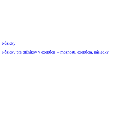
Pôžičky
Pôžičky pre dlžníkov v exekúcii – možnosti, exekúcia, následky