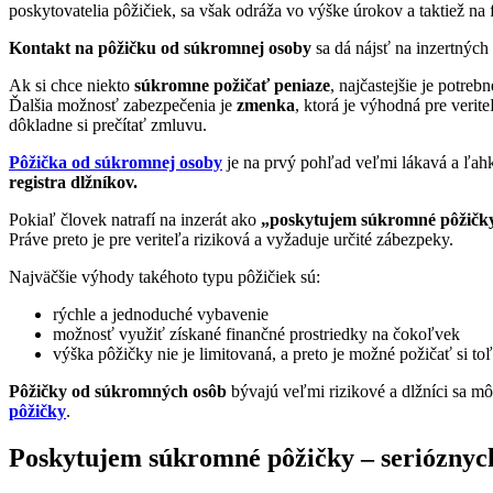
poskytovatelia pôžičiek, sa však odráža vo výške úrokov a taktiež na
Kontakt na pôžičku od súkromnej osoby
sa dá nájsť na inzertných 
Ak si chce niekto
súkromne požičať peniaze
, najčastejšie je potre
Ďalšia možnosť zabezpečenia je
zmenka
, ktorá je výhodná pre verit
dôkladne si prečítať zmluvu.
Pôžička od súkromnej osoby
je na prvý pohľad veľmi lákavá a ľah
registra dlžníkov.
Pokiaľ človek natrafí na inzerát ako
„poskytujem súkromné pôžičk
Práve preto je pre veriteľa riziková a vyžaduje určité zábezpeky.
Najväčšie výhody takéhoto typu pôžičiek sú:
rýchle a jednoduché vybavenie
možnosť využiť získané finančné prostriedky na čokoľvek
výška pôžičky nie je limitovaná, a preto je možné požičať si t
Pôžičky od súkromných osôb
bývajú veľmi rizikové a dlžníci sa mô
pôžičky
.
Poskytujem súkromné pôžičky – serióznych