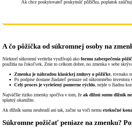
Ak chce poskytovateľ poskytnúť pôžičku, poplatok zaúčtuje
A čo pôžička od súkromnej osoby na zmen
Niektorí súkromní veritelia využívajú ako
formu zabezpečenia pôži
použitia na čokoľvek. Znie to celkom dobre, no zmenka v sebe skrýva
Zmenka je náhradou klasickej zmluvy o pôžičke
, rovnako 
Po podpise dostane žiadateľ peniaze od súkromného investora 
Celý proces je vyriešený pomerne rýchlo
, nejde o žiadnu ko
Najväčšie riziko zmenky spočíva v tom, že
ak dlžnú sumu dlžník n
splatný okamžite.
Ak dlžník sumu neuhradí ani tak, začne sa voči nemu
exekučné kona
Súkromne požičať peniaze na zmenku? Po