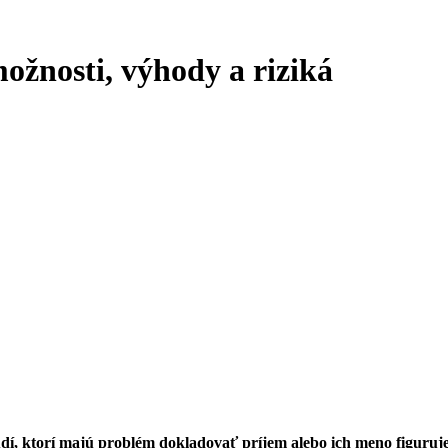
ožnosti, výhody a riziká
, ktorí majú problém dokladovať príjem alebo ich meno figuruje v