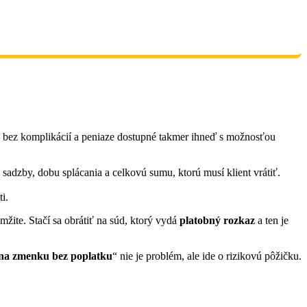
je bez komplikácií a peniaze dostupné takmer ihneď s možnosťou
dzby, dobu splácania a celkovú sumu, ktorú musí klient vrátiť.
i.
žite. Stačí sa obrátiť na súd, ktorý vydá
platobný rozkaz
a ten je
na zmenku bez poplatku
“ nie je problém, ale ide o rizikovú pôžičku.