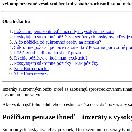
vykompenzované vysokými úrokmi v snahe zachrániť sa od nekon
Obsah článku
Požičiam peniaze ihneď - inzeráty s vysokým rizikom
Poskytujem súkromné pôžičky - serióznych poskytovateľov je
A čo pôžička od súkromnej osoby na zmenku?
Súkromne požičať peniaze na zmenku? Pozor na podvodné pra
Pôžičky od ľudí - na čo si dať pozor
Rýchle pôžičky, aj keď mám exekúciu?
Poskytujem súkromné pôžičky - P2P pôžičky
Zinc Euro pôžička
Zinc Euro recenzie
Inzeráty súkromných osôb, ktoré sa zaoberajú sprostredkovaním finanč
nesmierne množstvo.
Ako však nájsť toho solídneho a čestného? Na čo si dať pozor, aby sa
Požičiam peniaze ihneď – inzeráty s vyso
Súkromných poskytovateľov pôžičiek, ktorí zverejňujú inzeráty typu