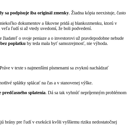
dy sa podpisuje iba originál zmenky
. Žiadna kópia neexistuje, často
is niekoľko dokumentov a šikovne pridá aj blankozmenku, ktorú v
 veľa ľudí si až vtedy uvedomí, že boli podvedení.
e žiadateľ o svoje peniaze a o investorovi už pravdepodobne nebude
bez poplatku
by teda mala byť samozrejmosť, nie výhoda.
 Práve v texte s najmenšími písmenami sa zvyknú nachádzať
notlivé splátky splácať na čas a v stanovenej výške.
e predčasného splatenia
. Dá sa tak vyhnúť nepríjemným problémom
ú brány pre ľudí v exekúcii kvôli vyššiemu riziku nedostatočnej