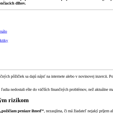
čiacich dlhov.
 málo
ktiky
ných pôžičiek sa dajú nájsť na internete alebo v novinovej inzercii. P
 ľudia nedostali ešte do väčších finančných problémov, než aktuálne m
kým rizikom
„požičiam peniaze ihneď“
, nezaujíma, či má žiadateľ nejaký príjem a