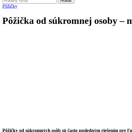
Hľadať
Pôžičky
Pôžička od súkromnej osoby – m
Pôžičky od súkromných osôb sú často posledným riešením pre ľudí