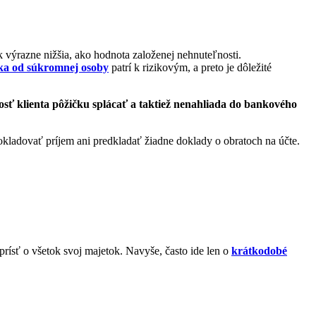
ek výrazne nižšia, ako hodnota založenej nehnuteľnosti.
ka od súkromnej osoby
patrí k rizikovým, a preto je dôležité
nosť klienta pôžičku splácať a taktiež nenahliada do bankového
okladovať príjem ani predkladať žiadne doklady o obratoch na účte.
rísť o všetok svoj majetok. Navyše, často ide len o
krátkodobé