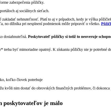
 forme zabezpečenia pôžičky.
portáloch aj sociálnych sieťach.
bné zakladať nehnuteľnosť. Platí to aj v prípadoch, kedy je výška pôžiči
eľa, no dlžníka pri nesplnení podmienok môže pripraviť o všetko.
Pôžič
ko dosiahnuteľná.
Poskytovateľ pôžičky si totiž to neoveruje schop
y“
treba byť mimoriadne opatrný. K získaniu pôžičky nie je potrebné d
oľko, koľko človek potrebuje
žu kvôli nim dostať do obrovských finančných problémov, či dokonca p
 poskytovateľov je málo