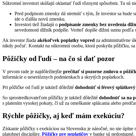
Súkromní investori skúšajú oklamať ľudí rôznymi spôsobmi. Tu sú nie
Pred podpisom zmenky dá stretnúť s tým, že investor sa bude 
ide o ďalšiu novú zmenku.
Investori tiež žiadajú o
podpísanie zmenky bez uvedenia dlžn
nevedomosti dlžník podpíše. Veriteľ dopíše dlžnú sumu podľa sv
Ak investor žiada
akékoľvek poplatky vopred
za administratívne 
nikdy počuť. Kontakt na súkromnú osobu, ktorá poskytla pôžičku, sa
Pôžičky od ľudí – na čo si dať pozor
V prvom rade je najdôležitejšie
prečítať si pozorne zmluvu o pôžič
informácie o neserióznych podmienkach a skrytých poplatkoch.
Pri pôžičke od ľudí je taktiež dôležité
dohodnúť si férový splátkový
So sprostredkovateľom pôžičky je taktiež dôležité
dohodnúť sa na po
s platením vysokej pokuty, či už za omeškanie splácania alebo predčas
Rýchle pôžičky, aj keď mám exekúciu?
Získanie pôžičky s exekúciou na Slovensku je náročné, no nie úplne 
platobnej disciplíny.
Pôžičky pre neplatičov
v banke sú nedostupné.