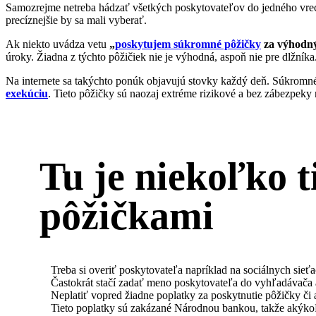
Samozrejme netreba hádzať všetkých poskytovateľov do jedného vrec
precíznejšie by sa mali vyberať.
Ak niekto uvádza vetu
„
poskytujem súkromné pôžičky
za výhodn
úroky. Žiadna z týchto pôžičiek nie je výhodná, aspoň nie pre dlžníka
Na internete sa takýchto ponúk objavujú stovky každý deň. Súkromné
exekúciu
. Tieto pôžičky sú naozaj extréme rizikové a bez zábezpek
Tu je niekoľko 
pôžičkami
Treba si overiť poskytovateľa napríklad na sociálnych sieťa
Častokrát stačí zadať meno poskytovateľa do vyhľadávača a 
Neplatiť vopred žiadne poplatky za poskytnutie pôžičky či 
Tieto poplatky sú zakázané Národnou bankou, takže akýkoľ