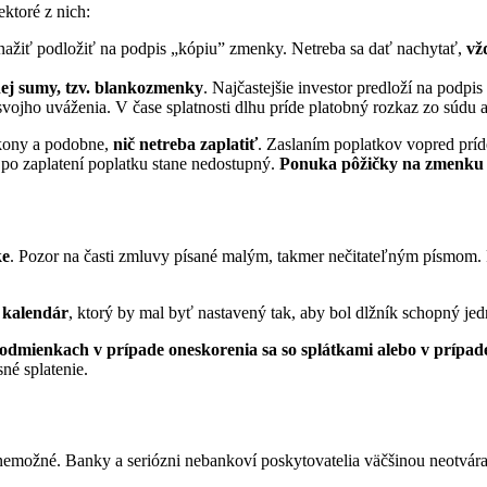
ktoré z nich:
snažiť podložiť na podpis „kópiu” zmenky. Netreba sa dať nachytať,
vž
ej sumy, tzv. blankozmenky
. Najčastejšie investor predloží na podp
ojho uváženia. V čase splatnosti dlhu príde platobný rozkaz zo súdu a
úkony a podobne,
nič netreba zaplatiť
. Zaslaním poplatkov vopred príd
 po zaplatení poplatku stane nedostupný.
Ponuka pôžičky na zmenku 
ke
. Pozor na časti zmluvy písané malým, takmer nečitateľným písmom.
 kalendár
, ktorý by mal byť nastavený tak, aby bol dlžník schopný jed
dmienkach v prípade oneskorenia sa so splátkami alebo v prípad
né splatenie.
nemožné. Banky a seriózni nebankoví poskytovatelia väčšinou neotváraj