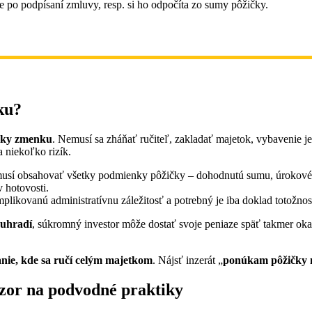
 po podpísaní zmluvy, resp. si ho odpočíta zo sumy pôžičky.
ku?
čky zmenku
. Nemusí sa zháňať ručiteľ, zakladať majetok, vybavenie 
 niekoľko rizík.
musí obsahovať všetky podmienky pôžičky – dohodnutú sumu, úrokové sa
v hotovosti.
mplikovanú administratívnu záležitosť a potrebný je iba doklad totožnost
euhradí
, súkromný investor môže dostať svoje peniaze späť takmer okam
nie, kde sa ručí celým majetkom
. Nájsť inzerát „
ponúkam pôžičky 
zor na podvodné praktiky