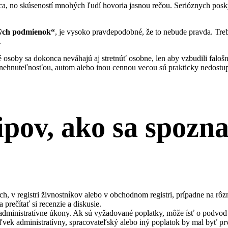
a, no skúseností mnohých ľudí hovoria jasnou rečou. Serióznych posk
ých podmienok“
, je vysoko pravdepodobné, že to nebude pravda. Tre
.
 osoby sa dokonca neváhajú aj stretnúť osobne, len aby vzbudili falo
y nehnuteľnosťou, autom alebo inou cennou vecou sú prakticky nedostu
tipov, ako sa spozn
ch, v registri živnostníkov alebo v obchodnom registri, prípadne na rô
prečítať si recenzie a diskusie.
administratívne úkony. Ak sú vyžadované poplatky, môže ísť o podvod a
vek administratívny, spracovateľský alebo iný poplatok by mal byť pr