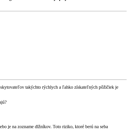
oskytovateľov takýchto rýchlych a ľahko získateľných pôžičiek je
ajú?
lebo je na zozname dlžníkov. Toto riziko, ktoré berú na seba