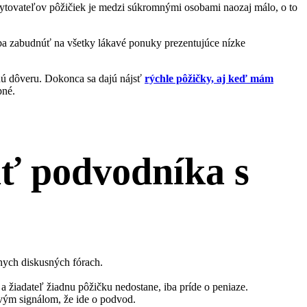
ytovateľov pôžičiek je medzi súkromnými osobami naozaj málo, o to
ba zabudnúť na všetky lákavé ponuky prezentujúce nízke
šnú dôveru. Dokonca sa dajú nájsť
rýchle pôžičky, aj keď mám
pné.
ať podvodníka s
znych diskusných fórach.
 žiadateľ žiadnu pôžičku nedostane, iba príde o peniaze.
vým signálom, že ide o podvod.