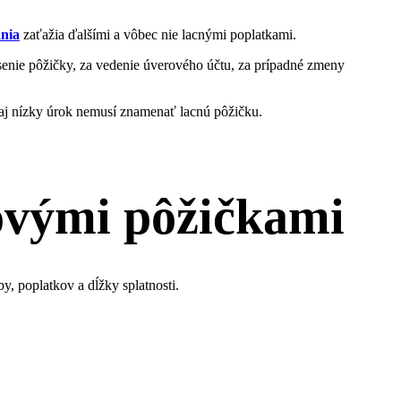
ania
zaťažia ďalšími a vôbec nie lacnými poplatkami.
asenie pôžičky, za vedenie úverového účtu, za prípadné zmeny
e aj nízky úrok nemusí znamenať lacnú pôžičku.
kovými pôžičkami
, poplatkov a dĺžky splatnosti.