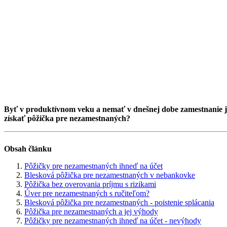
Byť v produktívnom veku a nemať v dnešnej dobe zamestnanie je
získať pôžička pre nezamestnaných?
Obsah článku
Pôžičky pre nezamestnaných ihneď na účet
Blesková pôžička pre nezamestnaných v nebankovke
Pôžička bez overovania príjmu s rizikami
Úver pre nezamestnaných s ručiteľom?
Blesková pôžička pre nezamestnaných - poistenie splácania
Pôžička pre nezamestnaných a jej výhody
Pôžičky pre nezamestnaných ihneď na účet - nevýhody