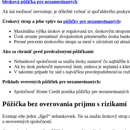
blesková pôžička pre nezamestnaných
.
Ak iná možnosť neexistuje, je dôležité vybrať si spoľahlivého poskyt
Úrokový strop a jeho vplyv na
pôžičky pre nezamestnaných
:
Maximálna výška úrokov je regulovaná tzv. úrokovým stropom, 
Úrok nesmie presiahnuť dvojnásobok priemerného úroku bank
Presné percento úrokového stropu sa mení v závislosti od aktu
Ako sa chrániť pred predraženými pôžičkami:
Nebankové spoločnosti sa snažia úroky nastaviť čo najbližšie 
Ak by úrok prekročil stanovený limit, zmluva je neplatná a klie
V takomto prípade by súd s najväčšou pravdepodobnosťou rozh
Príklady overených pôžičiek pre nezamestnaných:
Spoločnosť Home Credit ponúka pôžičky pre nezamestnaných 
Pôžička bez overovania príjmu s rizikami
Existuje ešte jeden „fígeľ“ nebankoviek. Tie sa snažia úrokový stro
a neoverených spoločností.