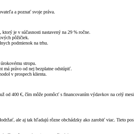
ovateľa a poznať svoje práva.
ktorý je v súčasnosti nastavený na 29 % ročne.
ových pôžičiek.
álnych podmienok na trhu.
k úrokovému stropu.
nt má právo od nej bezplatne odstúpiť.
odol v prospech klienta.
už od 400 €, čím môže pomôcť s financovaním výdavkov na celý mesi
p dodržať, ale aj tak hľadajú rôzne obchádzky ako zarobiť viac. Tieto 