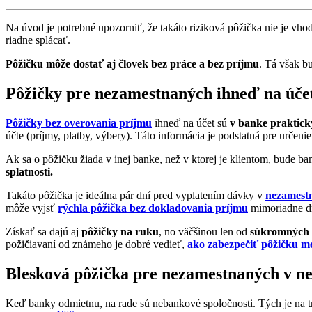
Na úvod je potrebné upozorniť, že takáto riziková pôžička nie je vhod
riadne splácať.
Pôžičku môže dostať aj človek bez práce a bez príjmu
. Tá však b
Pôžičky pre nezamestnaných ihneď na úče
Pôžičky bez overovania príjmu
ihneď na účet
sú
v banke praktick
účte (príjmy, platby, výbery). Táto informácia je podstatná pre určenie
Ak sa o pôžičku žiada v inej banke, než v ktorej je klientom, bude
splatnosti.
Takáto pôžička je ideálna pár dní pred vyplatením dávky v
nezamestn
môže vyjsť
rýchla pôžička bez dokladovania príjmu
mimoriadne dr
Získať sa dajú aj
pôžičky na ruku
, no väčšinou len od
súkromných 
požičiavaní od známeho je dobré vedieť,
ako zabezpečiť pôžičku me
Blesková pôžička pre nezamestnaných v n
Keď banky odmietnu, na rade sú nebankové spoločnosti. Tých je na 