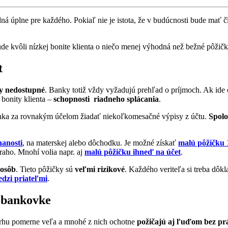
ná úplne pre každého. Pokiaľ nie je istota, že v budúcnosti bude mať č
ude kvôli nízkej bonite klienta o niečo menej výhodná než bežné pôži
t
y nedostupné
. Banky totiž vždy vyžadujú prehľad o príjmoch. Ak ide o
 bonity klienta –
schopnosti riadneho splácania
.
 banka za rovnakým účelom žiadať niekoľkomesačné výpisy z účtu.
Spolo
anosti
, na materskej alebo dôchodku. Je možné získať
malú pôžičku 
aho. Mnohí volia napr. aj
malú pôžičku ihneď na účet
.
osôb
. Tieto pôžičky sú
veľmi rizikové
. Každého veriteľa si treba dôkl
dzi priateľmi
.
ebankovke
trhu pomerne veľa a mnohé z nich ochotne
požičajú aj ľuďom bez pr