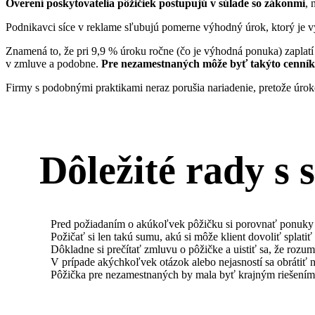
Overení poskytovatelia pôžičiek postupujú v súlade so zákonmi
, 
Podnikavci síce v reklame sľubujú pomerne výhodný úrok, ktorý je v
Znamená to, že pri 9,9 % úroku ročne (čo je výhodná ponuka) zaplatí
v zmluve a podobne.
Pre nezamestnaných môže byť takýto cenník
Firmy s podobnými praktikami neraz porušia nariadenie, pretože úrok
Dôležité rady s 
Pred požiadaním o akúkoľvek pôžičku si porovnať ponuky r
Požičať si len takú sumu, akú si môže klient dovoliť splati
Dôkladne si prečítať zmluvu o pôžičke a uistiť sa, že roz
V prípade akýchkoľvek otázok alebo nejasností sa obrátiť n
Pôžička pre nezamestnaných by mala byť krajným riešením 