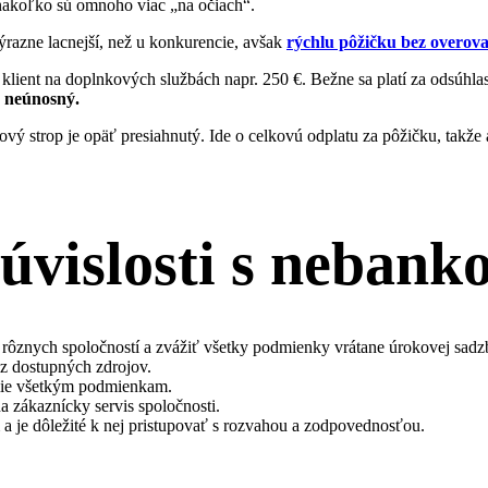
nakoľko sú omnoho viac „na očiach“.
ýrazne lacnejší, než u konkurencie, avšak
rýchlu pôžičku bez overov
 klient na doplnkových službách napr. 250 €. Bežne sa platí za odsúhl
 neúnosný.
ový strop je opäť presiahnutý. Ide o celkovú odplatu za pôžičku, takž
súvislosti s neban
ôznych spoločností a zvážiť všetky podmienky vrátane úrokovej sadzby
ť z dostupných zdrojov.
umie všetkým podmienkam.
a zákaznícky servis spoločnosti.
a je dôležité k nej pristupovať s rozvahou a zodpovednosťou.