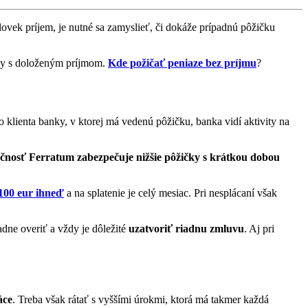
lovek príjem, je nutné sa zamyslieť, či dokáže prípadnú pôžičku
čky s doloženým príjmom.
Kde požičať peniaze bez príjmu
?
 klienta banky, v ktorej má vedenú pôžičku, banka vidí aktivity na
čnosť Ferratum zabezpečuje nižšie pôžičky s krátkou dobou
100 eur ihneď
a na splatenie je celý mesiac. Pri nesplácaní však
adne overiť a vždy je dôležité
uzatvoriť riadnu zmluvu
. Aj pri
áce
. Treba však rátať s vyššími úrokmi, ktorá má takmer každá