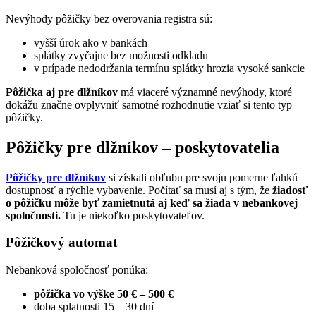
Nevýhody pôžičky bez overovania registra sú:
vyšší úrok ako v bankách
splátky zvyčajne bez možnosti odkladu
v prípade nedodržania termínu splátky hrozia vysoké sankcie
Pôžička aj pre dlžníkov
má viaceré významné nevýhody, ktoré
dokážu značne ovplyvniť samotné rozhodnutie vziať si tento typ
pôžičky.
Pôžičky pre dlžníkov – poskytovatelia
Pôžičky pre dlžníkov
si získali obľubu pre svoju pomerne ľahkú
dostupnosť a rýchle vybavenie. Počítať sa musí aj s tým, že
žiadosť
o pôžičku môže byť zamietnutá aj keď sa žiada v nebankovej
spoločnosti.
Tu je niekoľko poskytovateľov.
Pôžičkový automat
Nebanková spoločnosť ponúka:
pôžička vo výške 50 € – 500 €
doba splatnosti 15 – 30 dní