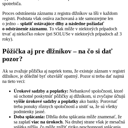
spotrebiča.
Proces odstránenia záznamu z registra dlžníkov sa líši v každom
registri. Podstata však ostáva zachovaná a ide samozrejme len
o jedno –
splatiť ostávajúce dlhy a následne požiadať
o odstránenie záznamu
. To však môže v niektorých prípadoch
trvať aj niekoľko rokov (pri SOLUSe v niektorých prípadoch až 3
roky).
Pôžička aj pre dlžníkov – na čo si dať
pozor?
Ak sa zvažuje pôžička aj napriek tomu, že existuje záznam v registri
dlžníkov, je dôležité byť obzvlášť opatrný. Pozor si treba dať najmä
na tieto veci:
Úrokové sadzby a poplatky:
Nebankové spoločnosti, ktoré
sú ochotné poskytnúť pôžičky aj dlžníkom, si zvyčajne účtujú
vyššie úrokové sadzby a poplatky
ako banky. Porovnať
treba ponuky rôznych spoločností a uistiť sa, že sú všetky
podmienky jasné.
Doba splácania:
Dlhšia doba splácania môže znamenať, že
sa zaplatí
viac na úrokoch
. Na druhej strane však je mesačná
splátka nižšia, čo môže znížiť riziko neschopnosti splácania.