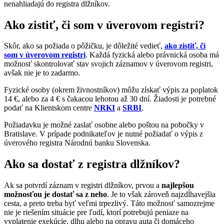
nenahliadajú do registra dlžníkov.
Ako zistiť, či som v úverovom registri?
Skôr, ako sa požiada o pôžičku, je dôležité vedieť,
ako zistiť, či
som v úverovom registri
. Každá fyzická alebo právnická osoba má
možnosť skontrolovať stav svojich záznamov v úverovom registri,
avšak nie je to zadarmo.
Fyzické osoby (okrem živnostníkov) môžu získať výpis za poplatok
14 €, alebo za 4 € s čakacou lehotou až 30 dní. Žiadosti je potrebné
podať na Klientskom centre
NRKI
a
SRBI
.
Požiadavku je možné zaslať osobne alebo poštou na pobočky v
Bratislave. V prípade podnikateľov je nutné požiadať o výpis z
úverového registra Národnú banku Slovenska.
Ako sa dostať z registra dlžníkov?
Ak sa potvrdí záznam v registri dlžníkov, prvou a
najlepšou
možnosťou je dostať sa z neho
. Je to však zároveň najzdĺhavejšia
cesta, a preto treba byť veľmi trpezlivý. Táto možnosť samozrejme
nie je riešením situácie pre ľudí, ktorí potrebujú peniaze na
vyplatenie exekúcie, dlhu alebo na opravu auta či domáceho