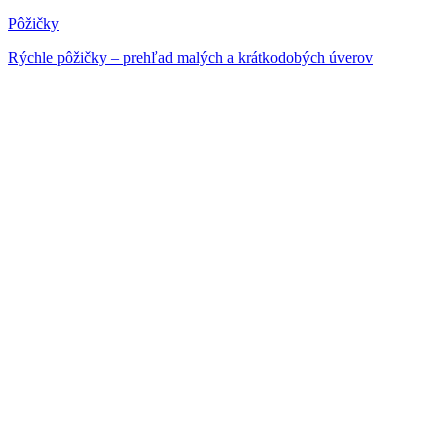
Pôžičky
Rýchle pôžičky – prehľad malých a krátkodobých úverov