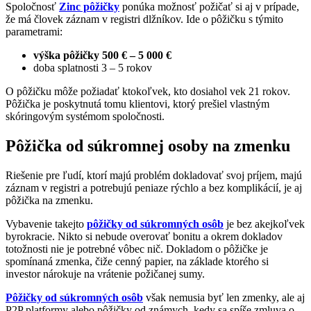
Spoločnosť
Zinc pôžičky
ponúka možnosť požičať si aj v prípade,
že má človek záznam v registri dlžníkov. Ide o pôžičku s týmito
parametrami:
výška pôžičky 500 € – 5 000 €
doba splatnosti 3 – 5 rokov
O pôžičku môže požiadať ktokoľvek, kto dosiahol vek 21 rokov.
Pôžička je poskytnutá tomu klientovi, ktorý prešiel vlastným
skóringovým systémom spoločnosti.
Pôžička od súkromnej osoby na zmenku
Riešenie pre ľudí, ktorí majú problém dokladovať svoj príjem, majú
záznam v registri a potrebujú peniaze rýchlo a bez komplikácií, je aj
pôžička na zmenku.
Vybavenie takejto
pôžičky od súkromných osôb
je bez akejkoľvek
byrokracie. Nikto si nebude overovať bonitu a okrem dokladov
totožnosti nie je potrebné vôbec nič. Dokladom o pôžičke je
spomínaná zmenka, čiže cenný papier, na základe ktorého si
investor nárokuje na vrátenie požičanej sumy.
Pôžičky od súkromných osôb
však nemusia byť len zmenky, ale aj
P2P platformy alebo pôžičky od známych, kedy sa spíše zmluva o