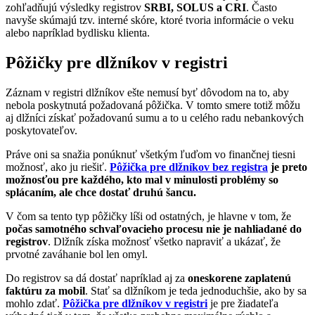
zohľadňujú výsledky registrov
SRBI, SOLUS a CRI
. Často
navyše skúmajú tzv. interné skóre, ktoré tvoria informácie o veku
alebo napríklad bydlisku klienta.
Pôžičky pre dlžníkov v registri
Záznam v registri dlžníkov ešte nemusí byť dôvodom na to, aby
nebola poskytnutá požadovaná pôžička. V tomto smere totiž môžu
aj dlžníci získať požadovanú sumu a to u celého radu nebankových
poskytovateľov.
Práve oni sa snažia ponúknuť všetkým ľuďom vo finančnej tiesni
možnosť, ako ju riešiť.
Pôžička pre dlžníkov bez registra
je preto
možnosťou pre každého, kto mal v minulosti problémy so
splácaním, ale chce dostať druhú šancu.
V čom sa tento typ pôžičky líši od ostatných, je hlavne v tom, že
počas samotného schvaľovacieho procesu nie je nahliadané do
registrov
. Dlžník získa možnosť všetko napraviť a ukázať, že
prvotné zaváhanie bol len omyl.
Do registrov sa dá dostať napríklad aj za
oneskorene zaplatenú
faktúru za mobil
. Stať sa dlžníkom je teda jednoduchšie, ako by sa
mohlo zdať.
Pôžička pre dlžníkov v registri
je pre žiadateľa