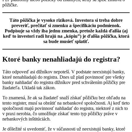
pôžičke.
Táto pôžička je vysoko riziková. Investora si treba dobre
preveriť, prečítať si zmenku a špecifikáciu podmienok.
Podpisuje sa vždy iba jednu zmenka, pretože každá ďalšia (aj
keď to investori radi hrajú na „kópiu”) je ďalšia pôžička, ktorá
sa bude musieť splatiť.
Ktoré banky nenahliadajú do registra?
Táto odpoveď asi dlžníkov nepoteší. V podstate neexistujú banky,
ktoré nenahliadajú do registra. Dnes už platí povinnosť pre všetky
banky nahliadať do registra dlžníkov pred schválením pôžičky pre
žiadateľa. Ukladá tak zákon.
To znamená, že ak sa žiadateľ snaží získať pôžičku bez ohľadu na
tento register, musí sa obrátiť na nebankové spoločnosti. Aj keď tieto
spoločnosti majú povinnosť nahliadať do registra, niektoré z nich to
v praxi nerobia, čo umožňuje získať tento typ pôžičky práve v
nebankových inštitúciách.
Je dôležité si uvedomiť, že v súčasnosti už neexistujú banky, ktoré