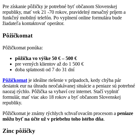
Pre získanie pôžičky je potrebné byť občanom Slovenskej
republiky, mať vek 21 -70 rokov, pravidelný mesačný príjem a
funkčný mobilný telefón. Po vyplnení online formulára bude
žiadateľa kontaktovať operátor.
Pôžičkomat
Pôžičkomat ponúka:
pôžička vo výške 50 € – 500 €
pre verných klientov až do 1 500 €
doba splatnosti od 7 do 31 dní
Pôžičkomat
je ideálne riešenie v prípadoch, kedy chýba pár
desiatok eur na úhradu neočakávanej situácie a peniaze sú potrebné
naozaj rýchlo. Pôžička sa vybaví cez internet. Stačí vyplniť
formulár, mať viac ako 18 rokov a byť občanom Slovenskej
republiky.
Pôžičkomat je známy rýchlych schvaľovacím procesom a
peniaze
môžu byť
na účte
už v priebehu toho istého dňa
.
Zinc pôžičky