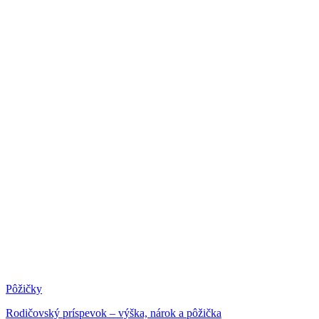
Pôžičky
Rodičovský príspevok – výška, nárok a pôžička