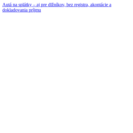
Autá na splátky – aj pre dlžníkov, bez registra, akontácie a
dokladovania príjmu