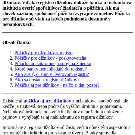
dlžníkov. Vďaka registru dlžníkov dokáže banka aj nebanková
inštitúcia overiť spoľahlivosť žiadateľa o pôžičku. Ak má
človek záznam, spoločnosť pôžičku zvyčajne zamietne. Pôžičky
pre dlžníkov sú však za istých podmienok dostupné v
nebankovkách.
Obsah článku
Pôžičky pre dlžníkov v registri
Pôžičky pre dlžníkov - poskytovatelia
Pôžička od súkromnej osoby na zmenku
Ktoré banky nenahliadajú do registra?
Ako zistiť, či som v úverovom registri?
Ako sa dostať z registra dlžníkov?
Pôžička aj pre dlžníkov - na čo si dať pozor?
Existuje aj
pôžička aj pre dlžníkov
z nebankovej spoločnosti, ale
keďže je riziková, treba počítať s vyššími úrokmi a poplatkami.
Nebankové inštitúcie od svojich klientov nepožadujú doloženie
príjmov a vyhýbajú sa aj nahliadnutiu do registra dlžníkov.
Informácie z registra dlžníkov sú často veľmi dôležitým aspektom a
rozhodujúcim kritériom pre získanie úveru. Banky spravidla