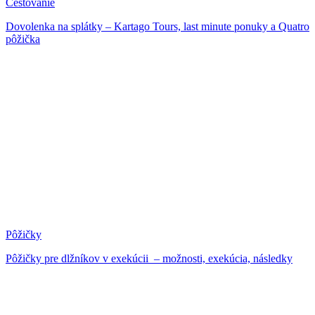
Cestovanie
Dovolenka na splátky – Kartago Tours, last minute ponuky a Quatro
pôžička
Pôžičky
Pôžičky pre dlžníkov v exekúcii – možnosti, exekúcia, následky