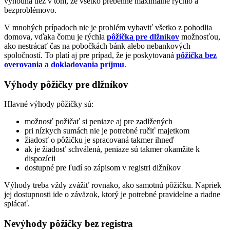
výhodná tiež v tom, že všetko prebehne maximálne rýchlo a
bezproblémovo.
V mnohých prípadoch nie je problém vybaviť všetko z pohodlia
domova, vďaka čomu je rýchla
pôžička pre dlžníkov
možnosťou,
ako nestrácať čas na pobočkách bánk alebo nebankových
spoločností. To platí aj pre prípad, že je poskytovaná
pôžička bez
overovania a dokladovania príjmu
.
Výhody pôžičky pre dlžníkov
Hlavné výhody pôžičky sú:
možnosť požičať si peniaze aj pre zadlžených
pri nízkych sumách nie je potrebné ručiť majetkom
žiadosť o pôžičku je spracovaná takmer ihneď
ak je žiadosť schválená, peniaze sú takmer okamžite k
dispozícii
dostupné pre ľudí so zápisom v registri dlžníkov
Výhody treba vždy zvážiť rovnako, ako samotnú pôžičku. Napriek
jej dostupnosti ide o záväzok, ktorý je potrebné pravidelne a riadne
splácať.
Nevýhody pôžičky bez registra