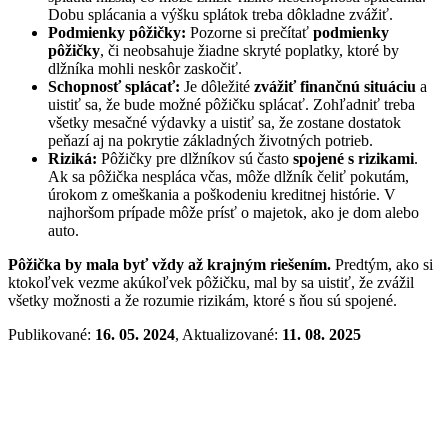
Dobu splácania a výšku splátok treba dôkladne zvážiť.
Podmienky pôžičky:
Pozorne si prečítať
podmienky
pôžičky
, či neobsahuje žiadne skryté poplatky, ktoré by
dlžníka mohli neskôr zaskočiť.
Schopnosť splácať:
Je dôležité
zvážiť finančnú situáciu
a
uistiť sa, že bude možné pôžičku splácať. Zohľadniť treba
všetky mesačné výdavky a uistiť sa, že zostane dostatok
peňazí aj na pokrytie základných životných potrieb.
Riziká:
Pôžičky pre dlžníkov sú často
spojené s rizikami
.
Ak sa pôžička nespláca včas, môže dlžník čeliť pokutám,
úrokom z omeškania a poškodeniu kreditnej histórie. V
najhoršom prípade môže prísť o majetok, ako je dom alebo
auto.
Pôžička by mala byť vždy až krajným riešením.
Predtým, ako si
ktokoľvek vezme akúkoľvek pôžičku, mal by sa uistiť, že zvážil
všetky možnosti a že rozumie rizikám, ktoré s ňou sú spojené.
Publikované:
16. 05. 2024
, Aktualizované:
11. 08. 2025