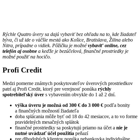
Rýchle Quatro úvery sa dajú vybaviť bez ohľadu na to, kde žiadateľ
býva, či už ide o väčšie mestá ako Košice, Bratislava, Žilina alebo
Nitra, prípadne o vidiek. Pôžičku je možné
vybaviť online, cez
telefón aj osobne
a keďže je bezúčelová, finančné prostriedky je
možné použiť na hocičo.
Profi Credit
Medzi pomerne známych poskytovateľov úverových prostriedkov
patrí aj Profi Credit, ktorý pre verejnosť ponúka
rýchly
spotrebiteľský úver
s vybavením obvykle do 1 až 2 dní.
výška úveru je možná od 300 € do 3 000 €
podľa bonity
a finančných možností žiadateľa
doba splácania môže byť od 18 do 42 mesiacov, a to vo forme
pravidelných mesačných splátok
finančné prostriedky sa poskytujú priamo na účet a
nie je
nutné uvádzať účel použitia
peňazí
pre dlhodobých klientov ponúka nebankovka individuálne