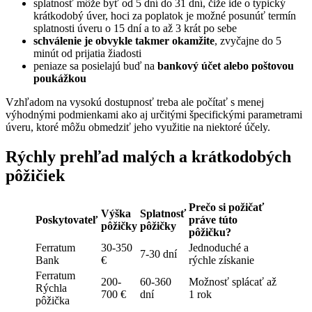
splatnosť môže byť od 5 dní do 31 dní, čiže ide o typický
krátkodobý úver, hoci za poplatok je možné posunúť termín
splatnosti úveru o 15 dní a to až 3 krát po sebe
schválenie je obvykle takmer okamžite
, zvyčajne do 5
minút od prijatia žiadosti
peniaze sa posielajú buď na
bankový účet alebo poštovou
poukážkou
Vzhľadom na vysokú dostupnosť treba ale počítať s menej
výhodnými podmienkami ako aj určitými špecifickými parametrami
úveru, ktoré môžu obmedziť jeho využitie na niektoré účely.
Rýchly prehľad malých a krátkodobých
pôžičiek
Prečo si požičať
Výška
Splatnosť
Poskytovateľ
práve túto
pôžičky
pôžičky
pôžičku?
Ferratum
30-350
Jednoduché a
7-30 dní
Bank
€
rýchle získanie
Ferratum
200-
60-360
Možnosť splácať až
Rýchla
700 €
dní
1 rok
pôžička