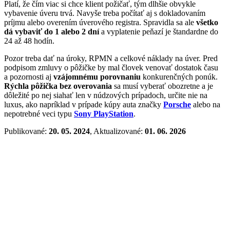
Platí, že čím viac si chce klient požičať, tým dlhšie obvykle
vybavenie úveru trvá. Navyše treba počítať aj s dokladovaním
príjmu alebo overením úverového registra. Spravidla sa ale
všetko
dá vybaviť do 1 alebo 2 dní
a vyplatenie peňazí je štandardne do
24 až 48 hodín.
Pozor treba dať na úroky, RPMN a celkové náklady na úver. Pred
podpisom zmluvy o pôžičke by mal človek venovať dostatok času
a pozornosti aj
vzájomnému porovnaniu
konkurenčných ponúk.
Rýchla pôžička bez overovania
sa musí vyberať obozretne a je
dôležité po nej siahať len v núdzových prípadoch, určite nie na
luxus, ako napríklad v prípade kúpy auta značky
Porsche
alebo na
nepotrebné veci typu
Sony PlayStation
.
Publikované:
20. 05. 2024
, Aktualizované:
01. 06. 2026