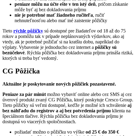
peniaze môžu na účte ešte v ten istý deň
, pričom získanie
môže byť aj bez dokladovania príjmu
nie je potrebné mať žiadneho ručiteľa
, ručiť
nehnuteľnosťou alebo mať iné zaistenie pôžičky
Tieto
rýchle pôžičky
sú dostupné pre žiadateľov od 18 až do 75
rokov a pomôžu tak v prípade neplánovaných výdavkov, ako aj
vtedy, ak je potrebné požičať si na kratšiu dobu, napríklad do
výplaty. Vybavenie je jednoducho cez internet a
pôžičky sú
bezúčelové
. Rýchla pôžička bez dokladovania príjmu prináša riziká,
ktorých si treba byť vedomý.
CG Pôžička
Aktuálne je poskytovanie nových pôžičiek pozastavené.
Peniaze za pár minút
možno vybaviť online alebo cez SMS aj cez
úverový produkt zvaný CG Pôžička, ktorý poskytuje Cresco Group.
Tieto pôžičky sú veľmi dostupné, keďže je možné ich schválenie
aj
bez náhľadu do registrov a aj bez potvrdenia príjmu
klienta na
špeciálnom tlačive. Rýchla pôžička bez dokladovania príjmu je
dostupná vo viacerých spoločnostiach.
požiadať možno o pôžičku vo výške
od 25 € do 350 €