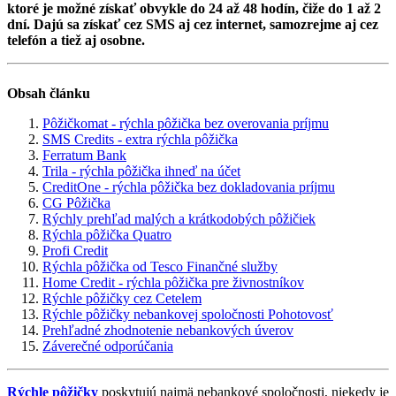
ktoré je možné získať obvykle do 24 až 48 hodín, čiže do 1 až 2
dní. Dajú sa získať cez SMS aj cez internet, samozrejme aj cez
telefón a tiež aj osobne.
Obsah článku
Pôžičkomat - rýchla pôžička bez overovania príjmu
SMS Credits - extra rýchla pôžička
Ferratum Bank
Trila - rýchla pôžička ihneď na účet
CreditOne - rýchla pôžička bez dokladovania príjmu
CG Pôžička
Rýchly prehľad malých a krátkodobých pôžičiek
Rýchla pôžička Quatro
Profi Credit
Rýchla pôžička od Tesco Finančné služby
Home Credit - rýchla pôžička pre živnostníkov
Rýchle pôžičky cez Cetelem
Rýchle pôžičky nebankovej spoločnosti Pohotovosť
Prehľadné zhodnotenie nebankových úverov
Záverečné odporúčania
Rýchle pôžičky
poskytujú najmä nebankové spoločnosti, niekedy je