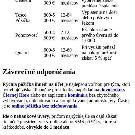
Cetelem
vybavenie alebo
000 €
mesiacov
predčasné splatenie
Vyplatenie na účet
Tesco
800-5
12-84
alebo poštovým
Pôžička
000 €
mesiacov
šekom
Rýchle získanie
500-4
2-12
Pohotovosť
prvého úveru až do
500 €
mesiacov
1 000 €
Pri využití peňazí
600-5
12-60
Quatro
na nákup možnosť
000 €
mesiacov
získať 5 % späť
Záverečné odporúčania
Rýchla pôžička ihneď na účet
je najlepšou voľbou pre tých, ktorí
potrebujú získať finančné prostriedky, napríklad na
dovolenku v
Čiernej Hore
alebo na zaplatenie
kominára
bez zbytočného
vybavovania, dokladovania a komplikovanej administratívy. Často
je to
online pôžička bez telefonovania
.
Ide o nebankové úvery
, pričom najrýchlejšie sa dajú získať
finančné prostriedky cez online alebo SMS pôžičky, ktoré sú
krátkodobé,
obvykle do 1 mesiaca
.