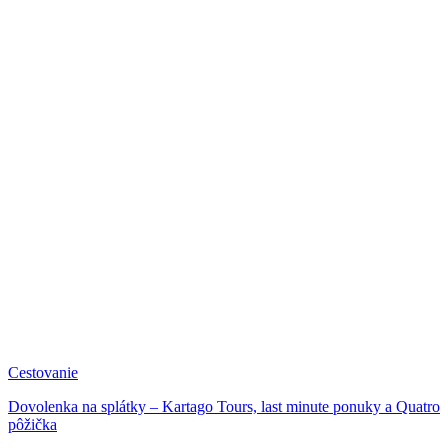
Cestovanie
Dovolenka na splátky – Kartago Tours, last minute ponuky a Quatro
pôžička