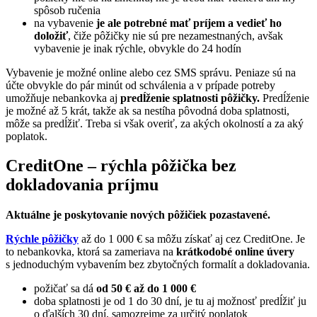
spôsob ručenia
na vybavenie
je ale potrebné mať príjem a vedieť ho
doložiť
, čiže pôžičky nie sú pre nezamestnaných, avšak
vybavenie je inak rýchle, obvykle do 24 hodín
Vybavenie je možné online alebo cez SMS správu. Peniaze sú na
účte obvykle do pár minút od schválenia a v prípade potreby
umožňuje nebankovka aj
predĺženie splatnosti pôžičky.
Predĺženie
je možné až 5 krát, takže ak sa nestíha pôvodná doba splatnosti,
môže sa predĺžiť. Treba si však overiť, za akých okolností a za aký
poplatok.
CreditOne – rýchla pôžička bez
dokladovania príjmu
Aktuálne je poskytovanie nových pôžičiek pozastavené.
Rýchle pôžičky
až do 1 000 € sa môžu získať aj cez CreditOne. Je
to nebankovka, ktorá sa zameriava na
krátkodobé online úvery
s jednoduchým vybavením bez zbytočných formalít a dokladovania.
požičať sa dá
od 50 € až do 1 000 €
doba splatnosti je od 1 do 30 dní, je tu aj možnosť predĺžiť ju
o ďalších 30 dní, samozrejme za určitý poplatok