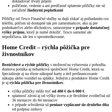
dokladovať trvalý príjem
požičanie, vedenie a ani predčasné splatenie pôžičky nie sú
zaťažené
žiadnymi poplatkami
Pôžičky od Tesco Finančné služby sa dajú získať aj požiadaním cez
telefón, pričom sú dostupné tak pre zamestnancov, ako aj pre
podnikateľov alebo dôchodcov, samozrejme
v prípade dostatočnej
výšky príjmu
, ktorý je nutné doložiť. Tesco samotné ale
nepožičiava, ide len o sprostredkovanie.
Home Credit – rýchla pôžička pre
živnostníkov
Bezúčelové a rýchle pôžičky
s možnosťou vybavenia z pohodlia
domova ponúka aj nebanková spoločnosť Home Credit, ktorá sa
špecializuje aj na rôzne nákupné karty a tiež prefinancovanie
nákupu alebo vozidiel na splátky. Jedným z produktov Home Credit
je aj
rýchla pôžička pre živnostníkov
.
výška pôžičky môže byť
od 400 € do 6 000 €
splatnosť závisí aj od výšky úveru a je flexibilne zvoliteľná od
36 mesiacov do 84 mesiacov
v prípade schválenia sú
peniaze vyplácané do druhého dňa
od podpisu zmluvy