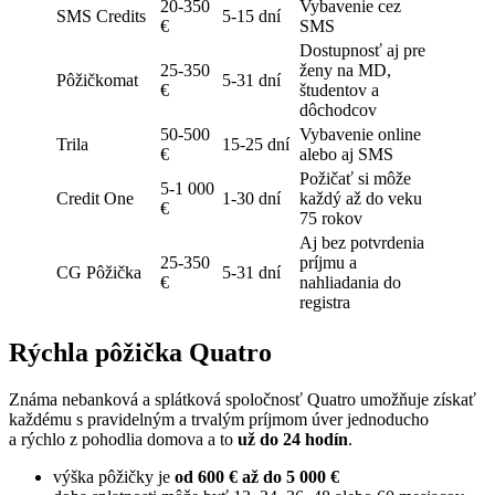
20-350
Vybavenie cez
SMS Credits
5-15 dní
€
SMS
Dostupnosť aj pre
25-350
ženy na MD,
Pôžičkomat
5-31 dní
€
študentov a
dôchodcov
50-500
Vybavenie online
Trila
15-25 dní
€
alebo aj SMS
Požičať si môže
5-1 000
Credit One
1-30 dní
každý až do veku
€
75 rokov
Aj bez potvrdenia
25-350
príjmu a
CG Pôžička
5-31 dní
€
nahliadania do
registra
Rýchla pôžička Quatro
Známa nebanková a splátková spoločnosť Quatro umožňuje získať
každému s pravidelným a trvalým príjmom úver jednoducho
a rýchlo z pohodlia domova a to
už do 24 hodín
.
výška pôžičky je
od 600 € až do 5 000 €