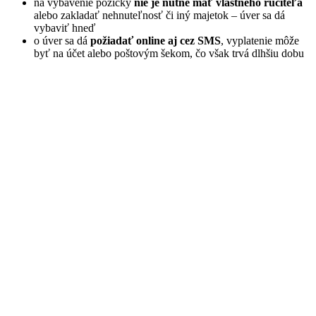
na vybavenie pôžičky
nie je nutné mať vlastného ručiteľa
alebo zakladať nehnuteľnosť či iný majetok – úver sa dá
vybaviť hneď
o úver sa dá
požiadať online aj cez SMS
, vyplatenie môže
byť na účet alebo poštovým šekom, čo však trvá dlhšiu dobu