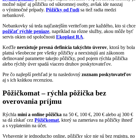
možné nájsť aj pôžičku od súkromnej osoby, avšak ide naozaj
o výnimočné prípady.
Pôžičky od ľudí
sa tiež radia medzi
nebankové.
Nebankovky sú teda najčastejším veriteľom pre každého, kto si chce
požičať rýchle peniaze
, napríklad na rôzne služby, akou môže byť
servis okien od spoločnosti
Ekoplast RA
.
Keďže
neexistuje presná definícia takýchto úverov
, ktorá by bola
platná všeobecne pre všetky pôžičky a neexistujú ani zákonom
definované parametre takejto pôžičky, pod pojem rýchla pôžička
alebo rýchly úver spadá viacero druhov poskytovateľov.
Pre čo najlepší prehľad je tu nasledovný
zoznam poskytovateľov
aj s ich krátkou recenziou.
Pôžičkomat – rýchla pôžička bez
overovania príjmu
Rýchla
mini a online pôžička
na 50 €, 100 €, 200 € alebo aj 300 €
sa dá získať cez
Pôžičkomat
, ktorý sa zameriava na pôžičky ihneď
a s vyplatením na účet.
Vybavenie je jednoducho online, pôžičky síce nie sú bez registra, no