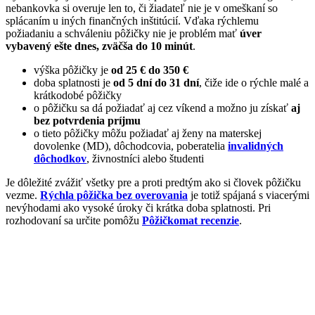
nebankovka si overuje len to, či žiadateľ nie je v omeškaní so
splácaním u iných finančných inštitúcií. Vďaka rýchlemu
požiadaniu a schváleniu pôžičky nie je problém mať
úver
vybavený ešte dnes, zväčša do 10 minút
.
výška pôžičky je
od 25 € do 350 €
doba splatnosti je
od 5 dní do 31 dní
, čiže ide o rýchle malé a
krátkodobé pôžičky
o pôžičku sa dá požiadať aj cez víkend a možno ju získať
aj
bez potvrdenia príjmu
o tieto pôžičky môžu požiadať aj ženy na materskej
dovolenke (MD), dôchodcovia, poberatelia
invalidných
dôchodkov
, živnostníci alebo študenti
Je dôležité zvážiť všetky pre a proti predtým ako si človek pôžičku
vezme.
Rýchla pôžička bez overovania
je totiž spájaná s viacerými
nevýhodami ako vysoké úroky či krátka doba splatnosti. Pri
rozhodovaní sa určite pomôžu
Pôžičkomat recenzie
.