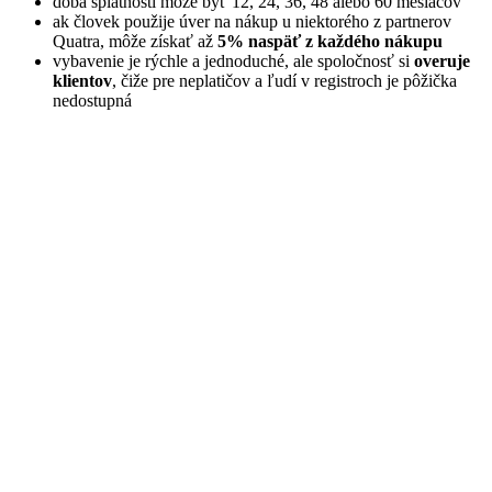
doba splatnosti môže byť 12, 24, 36, 48 alebo 60 mesiacov
ak človek použije úver na nákup u niektorého z partnerov
Quatra, môže získať až
5% naspäť z každého nákupu
vybavenie je rýchle a jednoduché, ale spoločnosť si
overuje
klientov
, čiže pre neplatičov a ľudí v registroch je pôžička
nedostupná