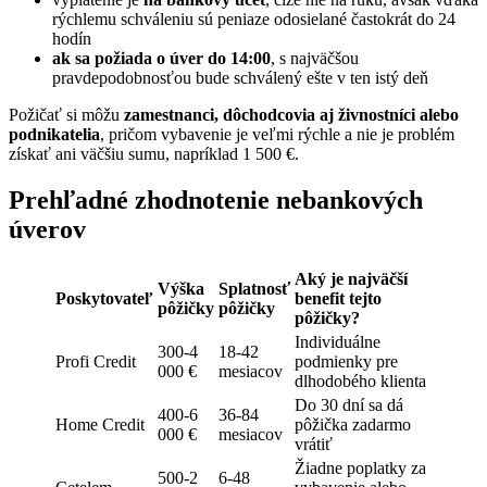
rýchlemu schváleniu sú peniaze odosielané častokrát do 24
hodín
ak sa požiada o úver do 14:00
, s najväčšou
pravdepodobnosťou bude schválený ešte v ten istý deň
Požičať si môžu
zamestnanci, dôchodcovia aj živnostníci alebo
podnikatelia
, pričom vybavenie je veľmi rýchle a nie je problém
získať ani väčšiu sumu, napríklad 1 500 €.
Prehľadné zhodnotenie nebankových
úverov
Aký je najväčší
Výška
Splatnosť
Poskytovateľ
benefit tejto
pôžičky
pôžičky
pôžičky?
Individuálne
300-4
18-42
Profi Credit
podmienky pre
000 €
mesiacov
dlhodobého klienta
Do 30 dní sa dá
400-6
36-84
Home Credit
pôžička zadarmo
000 €
mesiacov
vrátiť
Žiadne poplatky za
500-2
6-48