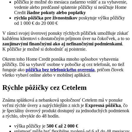
pôžičku je možné do mesiaca zadarmo vrátiť a za vybavenie,
vedenie alebo predčasné splatenie pôžičky si neúčtuje Home
Credit
žiadne pokuty alebo poplatky
rýchla pôžička pre živnostníkov
poskytuje výšku pôžičky
od 1 000 € do 20 000 €
V rámci svojej úverovej ponuky rýchlych pôžičiek umožňuje získať
každému klientovi s dostatočným príjmom úver na čokoľvek, a to so
zaujímavými finančnými ako aj nefinančnými podmienkami
.
K pôžičke je možné si dohodnúť aj poistenie.
Okrem toho Home Credit ponúka mnoho spôsobov vybavenia
pôžičky. Dá sa vybaviť osobne v pobočke aj cez telefonát, no tiež
funguje ako
pôžička bez telefonického overenia
, pričom človek
všetko vybaví online alebo v mobilnej aplikácii.
Rýchle pôžičky cez Cetelem
Známa splátková a nebanková spoločnosť Cetelem má v ponuke
veľmi rýchle úvery a najrýchlejším z nich je
Expresná pôžička
, čo
je špeciálny úverový produkt dostupný za jednoduchých podmienok
a rýchlo, obvykle do 48 hodín.
výška pôžičky je
500 € až 2 000 €
splatnosť môže byť flexibilne zvolená od 6 až do 48 mesiacov