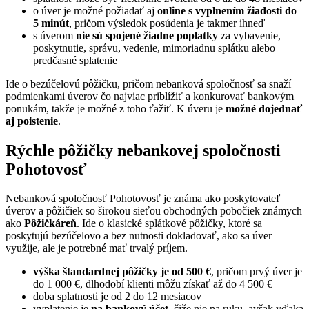
o úver je možné požiadať aj
online s vyplnením žiadosti do
5 minút
, pričom výsledok posúdenia je takmer ihneď
s úverom
nie sú spojené žiadne poplatky
za vybavenie,
poskytnutie, správu, vedenie, mimoriadnu splátku alebo
predčasné splatenie
Ide o bezúčelovú pôžičku, pričom nebanková spoločnosť sa snaží
podmienkami úverov čo najviac priblížiť a konkurovať bankovým
ponukám, takže je možné z toho ťažiť. K úveru je
možné dojednať
aj poistenie
.
Rýchle pôžičky nebankovej spoločnosti
Pohotovosť
Nebanková spoločnosť Pohotovosť je známa ako poskytovateľ
úverov a pôžičiek so širokou sieťou obchodných pobočiek známych
ako
Pôžičkáreň
. Ide o klasické splátkové pôžičky, ktoré sa
poskytujú bezúčelovo a bez nutnosti dokladovať, ako sa úver
využije, ale je potrebné mať trvalý príjem.
výška štandardnej pôžičky je od 500 €
, pričom prvý úver je
do 1 000 €, dlhodobí klienti môžu získať až do 4 500 €
doba splatnosti je od 2 do 12 mesiacov
vyplatenie je
na bankový účet
, čiže nie na ruku, avšak vďaka