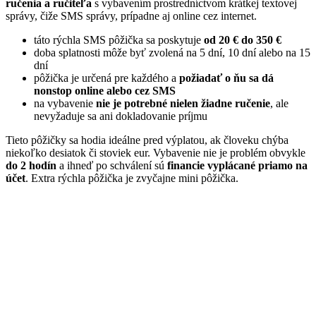
ručenia a ručiteľa
s vybavením prostredníctvom krátkej textovej
správy, čiže SMS správy, prípadne aj online cez internet.
táto rýchla SMS pôžička sa poskytuje
od 20 € do 350 €
doba splatnosti môže byť zvolená na 5 dní, 10 dní alebo na 15
dní
pôžička je určená pre každého a
požiadať o ňu sa dá
nonstop online alebo cez SMS
na vybavenie
nie je potrebné nielen žiadne ručenie
, ale
nevyžaduje sa ani dokladovanie príjmu
Tieto pôžičky sa hodia ideálne pred výplatou, ak človeku chýba
niekoľko desiatok či stoviek eur. Vybavenie nie je problém obvykle
do 2 hodín
a ihneď po schválení sú
financie vyplácané priamo na
účet
. Extra rýchla pôžička je zvyčajne mini pôžička.