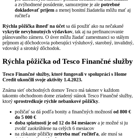
a zvýhodnené posúdenie, samozrejme je ale
potrebné
dokladovať príjem
a menej bonitní žiadatelia môžu mať aj
ručiteľa
Rýchla pôžička ihneď na účet
sa dá použiť ako na nečakané
vykrytie nevyhnutných výdavkov
, tak aj na prefinancovanie
plánovaného zámeru. O úver môžu žiadať zamestnanci so stálym
príjmom aj dôchodcovia poberajúci výsluhový, starobný, invalidný,
vdovský a sirotský dôchodok.
Rýchla pôžička od Tesco Finančné služby
Tesco Finančné služby, ktoré fungovali v spolupráci s Home
Credit ukončili svoje aktivity 1.4.2023.
Známa sieť obchodných domov Tesco má takmer v každom
takomto obchodnom dome zriadený stánok Tesco Finančné služby,
ktorý
sprostredkuje rýchle nebankové pôžičky
.
požičať sa dá podľa bonity a finančných možností
od 800 €
do 5 000 €
doba splatnosti je od 12 do 84 mesiacov
a je možné si ju
zvoliť zaokrúhlene na celých 6 mesiacov
na získanie pôžičky
netreba mať ručiteľa
, ale musí sa