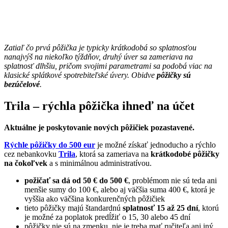
Zatiaľ čo prvá pôžička je typicky krátkodobá so splatnosťou
nanajvýš na niekoľko týždňov, druhý úver sa zameriava na
splatnosť dlhšiu, pričom svojimi parametrami sa podobá viac na
klasické splátkové spotrebiteľské úvery. Obidve
pôžičky sú
bezúčelové
.
Trila – rýchla pôžička ihneď na účet
Aktuálne je poskytovanie nových pôžičiek pozastavené.
Rýchle pôžičky do 500 eur
je možné získať jednoducho a rýchlo
cez nebankovku
Trila
, ktorá sa zameriava na
krátkodobé pôžičky
na čokoľvek
a s minimálnou administratívou.
požičať sa dá od 50 € do 500 €
, problémom nie sú teda ani
menšie sumy do 100 €, alebo aj väčšia suma 400 €, ktorá je
vyššia ako väčšina konkurenčných pôžičiek
tieto pôžičky majú štandardnú
splatnosť 15 až 25 dní
, ktorú
je možné za poplatok predĺžiť o 15, 30 alebo 45 dní
pôžičky nie sú na zmenku, nie je treba mať ručiteľa ani iný