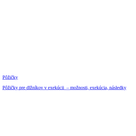
Pôžičky
Pôžičky pre dlžníkov v exekúcii – možnosti, exekúcia, následky