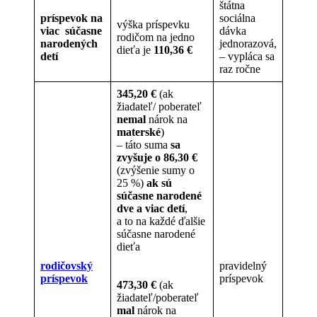
štátna
príspevok na
sociálna
výška príspevku
viac súčasne
dávka
rodičom na jedno
narodených
jednorazová,
dieťa je
110,36 €
detí
– vypláca sa
raz ročne
345,20 €
(ak
žiadateľ/ poberateľ
nemal
nárok na
materské
)
– táto suma
sa
zvyšuje o 86,30 €
(zvýšenie sumy o
25 %)
ak sú
súčasne narodené
dve a viac detí
,
a to na každé ďalšie
súčasne narodené
dieťa
rodičovský
pravidelný
príspevok
príspevok
473,30 €
(ak
žiadateľ/poberateľ
mal
nárok na