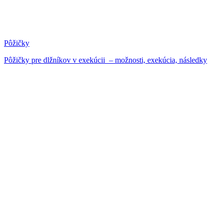
Pôžičky
Pôžičky pre dlžníkov v exekúcii – možnosti, exekúcia, následky