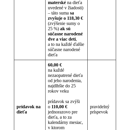
materské
na dieťa
uvedené v žiadosti)
– táto suma
sa
zvyšuje o 118,30 €
(zvýšenie sumy o
25 %)
ak sú
súčasne narodené
dve a viac detí
,
a to na každé ďalšie
súčasne narodené
dieťa
60,00 €
na každé
nezaopatrené dieťa
od jeho narodenia,
najdlhšie do 25
rokov veku
prídavok sa zvýši
prídavok na
o
110,00 €
pravidelný
dieťa
jednorazovo pre
príspevok
dieťa, a to za
kalendárny mesiac,
v ktorom