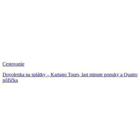
Cestovanie
Dovolenka na splátky – Kartago Tours, last minute ponuky a Quatro
pôžička