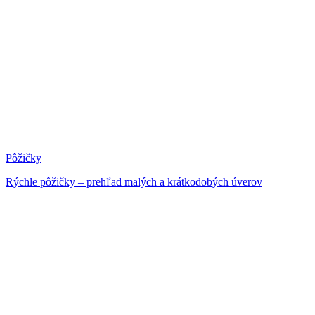
Pôžičky
Rýchle pôžičky – prehľad malých a krátkodobých úverov