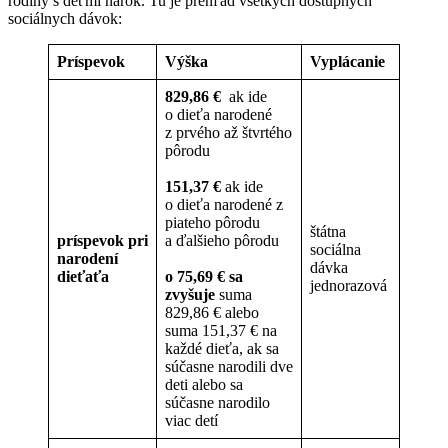
rodiny s deťmi nárok. Tu je prehľad všetkých dostupných
sociálnych dávok:
Príspevok
Výška
Vyplácanie
829,86 €
ak ide
o dieťa narodené
z prvého až štvrtého
pôrodu
151,37 €
ak ide
o dieťa narodené z
piateho pôrodu
štátna
príspevok pri
a ďalšieho pôrodu
sociálna
narodení
dávka
dieťaťa
o 75,69 € sa
jednorazová
zvyšuje
suma
829,86 € alebo
suma 151,37 € na
každé dieťa, ak sa
súčasne narodili dve
deti alebo sa
súčasne narodilo
viac detí