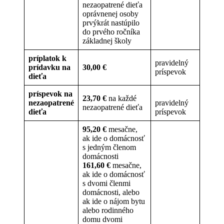
nezaopatrené dieťa
oprávnenej osoby
prvýkrát nastúpilo
do prvého ročníka
základnej školy
príplatok k
pravidelný
prídavku na
30,00 €
príspevok
dieťa
príspevok na
23,70 €
na každé
nezaopatrené
pravidelný
nezaopatrené dieťa
dieťa
príspevok
95,20 €
mesačne,
ak ide o domácnosť
s jedným členom
domácnosti
161,60 €
mesačne,
ak ide o domácnosť
s dvomi členmi
domácnosti, alebo
ak ide o nájom bytu
alebo rodinného
domu dvomi