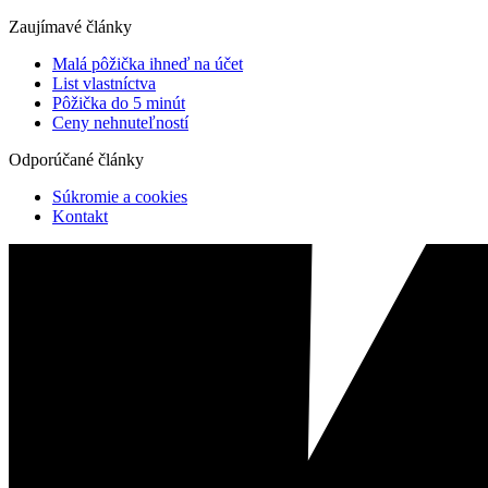
Zaujímavé články
Malá pôžička ihneď na účet
List vlastníctva
Pôžička do 5 minút
Ceny nehnuteľností
Odporúčané články
Súkromie a cookies
Kontakt