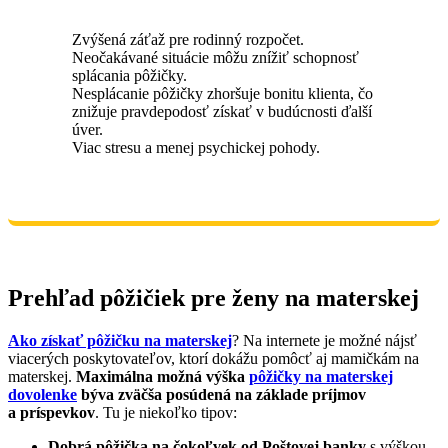
Zvýšená záťaž pre rodinný rozpočet.
Neočakávané situácie môžu znížiť schopnosť
splácania pôžičky.
Nesplácanie pôžičky zhoršuje bonitu klienta, čo
znižuje pravdepodosť získať v budúcnosti ďalší
úver.
Viac stresu a menej psychickej pohody.
Prehľad pôžičiek pre ženy na materskej
Ako získať pôžičku na materskej
? Na internete je možné nájsť
viacerých poskytovateľov, ktorí dokážu pomôcť aj mamičkám na
materskej.
Maximálna možná výška
pôžičky na materskej
dovolenke
býva zväčša posúdená na základe príjmov
a príspevkov
. Tu je niekoľko tipov:
Dobrá pôžička na čokoľvek od Poštovej banky
s výškou