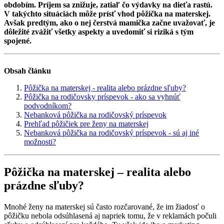
obdobím. Príjem sa znižuje, zatiaľ čo výdavky na dieťa rastú.
V takýchto situáciách môže prísť vhod pôžička na materskej.
Avšak predtým, ako o nej čerstvá mamička začne uvažovať, je
dôležité zvážiť všetky aspekty a uvedomiť si riziká s tým
spojené.
Obsah článku
Pôžička na materskej - realita alebo prázdne sľuby?
Pôžička na rodičovsky príspevok - ako sa vyhnúť
podvodníkom?
Nebanková pôžička na rodičovský príspevok
Prehľad pôžičiek pre ženy na materskej
Nebanková pôžička na rodičovský príspevok - sú aj iné
možnosti?
Pôžička na materskej – realita alebo
prázdne sľuby?
Mnohé ženy na materskej sú často rozčarované, že im žiadosť o
pôžičku nebola odsúhlasená aj napriek tomu, že v reklamách počuli