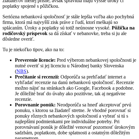
žiadateľov menej prísne, avšak spravidla majú vyššie úroky či
poplatky spojené s pôžičkou.
Seriózna nebanková spoločnosť je stále lepšia voľba ako pochybná
firma, ktorá má najvyšší zisk práve z ľudí, ktorí meškajú so
splácaním. Úroky a poplatky sú totiž neúnosne vysoké.
Pôžička na
rodičovský príspevok
sa dá získať v nebanovke, treba si ju ale
dôsledne overiť.
Tu je niekoľko tipov, ako na to:
Preverenie licencie:
Pred výberom nebankovej spoločnosti je
nutné overiť si jej licenciu u Národnej banky Slovenska
(
NBS
).
Prečítanie si recenzií:
Odporúča sa prehľadať internet a
vyhľadať recenzie na danú nebankovú spoločnosť. Recenzie
možno nájsť na stránkach ako Google, Facebook a podobne.
Je dôležité brať do úvahy ako pozitívne, tak aj negatívne
recenzie.
Porovnanie ponúk:
Neodporúča sa hneď akceptovať prvú
ponuku, s ktorou sa žiadateľ stretne. Je vhodné porovnať si
ponuky rôznych nebankových spoločností a vybrať si tú s
najlepšími podmienkami pre individuálne potreby. Pri
porovnávaní ponúk je dôležité venovať pozornosť úrokovým
sadzbám, poplatkom, dobe splatnosti a ostatným dôležitým
parametrom.