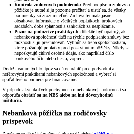
Kontrola zmluvných podmienok:
Pred podpisom zmluvy o
pôžičke je nutné si ju pozorne prečítať a uistiť sa, že všetky
podmienky sú zrozumiteľné. Zmluva by mala jasne
obsahovať informácie o všetkých poplatkoch, úrokových
sadzbách, dobe splatnosti a sankciách za nesplácanie.
Pozor na podozrivé praktiky:
Je dôležité byť opatrný, ak
nebanková spoločnosť tlačí na rýchle podpísanie zmluvy bez
možnosti si ju preštudovať. Vyhnúť sa treba spoločnostiam,
ktoré požadujú poplatky pred poskytnutím pôžičky. Nikdy sa
neposkytujú citlivé osobné údaje, ako napríklad číslo
bankového účtu alebo heslo, vopred.
Dodržiavaním týchto tipov sa dá ochrániť pred podvodmi a
neférovými praktikami nebankových spoločností a vybrať si
spoľahlivého partnera pre financovanie.
V prípade akýchkoľvek pochybností o nebankovej spoločnosti sa
odporúča
obrátiť sa na NBS alebo na inú dôveryhodnú
inštitúciu
.
Nebanková pôžička na rodičovský
príspevok
Zvyčajne sa dá nájsť možnosť, ako sa dá získať
pôžičku s