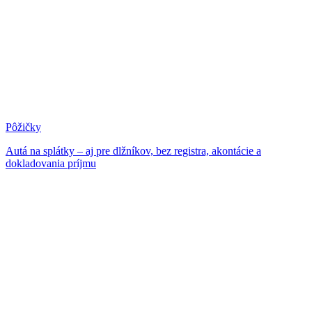
Pôžičky
Autá na splátky – aj pre dlžníkov, bez registra, akontácie a
dokladovania príjmu