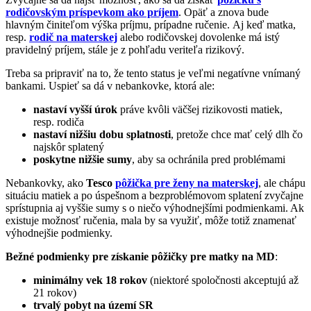
rodičovským príspevkom ako príjem
. Opäť a znova bude
hlavným činiteľom výška príjmu, prípadne ručenie. Aj keď matka,
resp.
rodič na materskej
alebo rodičovskej dovolenke má istý
pravidelný príjem, stále je z pohľadu veriteľa rizikový.
Treba sa pripraviť na to, že tento status je veľmi negatívne vnímaný
bankami. Uspieť sa dá v nebankovke, ktorá ale:
nastaví vyšší úrok
práve kvôli väčšej rizikovosti matiek,
resp. rodiča
nastaví nižšiu dobu splatnosti
, pretože chce mať celý dlh čo
najskôr splatený
poskytne nižšie sumy
, aby sa ochránila pred problémami
Nebankovky, ako
Tesco
pôžička pre ženy na materskej
, ale chápu
situáciu matiek a po úspešnom a bezproblémovom splatení zvyčajne
sprístupnia aj vyššie sumy s o niečo výhodnejšími podmienkami. Ak
existuje možnosť ručenia, mala by sa využiť, môže totiž znamenať
výhodnejšie podmienky.
Bežné podmienky pre získanie pôžičky pre matky na MD
:
minimálny vek 18 rokov
(niektoré spoločnosti akceptujú až
21 rokov)
trvalý pobyt na území SR