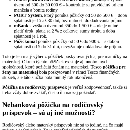
úveru od 300 do 30 000 € – kontroluje sa pravidelný príjem
manžela a bonita rodiny.
PORT System
, ktorý ponúka pôžičky od 50 do 500 € – doba
splatnosti je 15 až 30 dní, bez nutnosti dokladovania príjmu.
mBank
s výškou úveru od 350 do 1 500 € – nie je nutné
platiť úrok, platia sa 2 % z celkovej sumy úroku a doba
splatnosti je 1 rok.
Pôžičkomat
ponúka pôžičky od 50 € do 900 € – s dobou
splatnosti od 5 do 31 dní, nevyžaduje dokladovanie príjmu.
Toto je len malý výber z pôžičiek poskytovaných aj pre mamičky na
materskej. Okrem týchto pôžičiek existuje aj mnoho iných
spoločností, ktoré požičajú ženám na materskej.
Tesco pôžička pre
ženy na materskej
bola poskytovaná v rámci Tesco finančných
služieb, ale táto služba bola minulý rok ukončená.
Pôžička na rodičovsky príspevok
je veľká zodpovednosť, takže si
treba vždy dobre zvážiť, či si o ňu naozaj požiadať.
Nebanková pôžička na rodičovský
príspevok – sú aj iné možnosti?
Rodičovský alebo materský príspevok nie sú to jediné, na čo majú