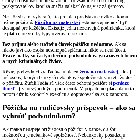
sľuby o odsúhlasení pre každého. Tu však ide iba o marketing
poskytovateľov, ktorí sa snažia nalákať čo najviac záujemcov.
Neskôr si sami vyberajú, kto pre nich predstavuje riziko a komu
reálne požičajú.
Pôžička na materskej
teda naozaj nemusí byť
dostupná pre každého. Existuje jedna neochvejná podmienka, ktorá
je platná pre všetky typy úverov a pôžičiek.
Bez príjmu alebo ručiteľa človek pôžičku nedostane.
Ak sa
niekto javí ako osoba neschopná splácania, nikto sa neuľútostí.
Práve matky sú častým terčom podvodníkov, garážových firiem
a iných kriminálnych živlov.
Rôzny podvodníci vyhľadávajú nielen
ženy na materskej
, ale aj
iné osoby, ktorým banky či nebankové spoločnosti zamietli žiadosť
o pôžičku. Zúfalí ľudia sú však často ochotní požičať si
peniaze
ihneď
aj za nevýhodných podmienok. V prípade nesplácania môže
potom dlžník skončiť v exekúcii a dopracovať sa až k bankrotu.
Pôžička na rodičovsky príspevok – ako sa
vyhnúť podvodníkom?
Ak matka neuspeje pri žiadosti o pôžičku v banke, ďalšou
možnosťou je nebanková spoločnosť. Nebankovky posudzujú