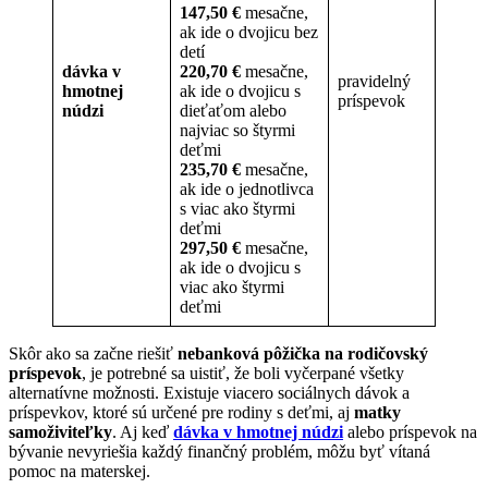
147,50
€
mesačne,
ak ide o dvojicu bez
detí
dávka v
220,70
€
mesačne,
pravidelný
hmotnej
ak ide o dvojicu s
príspevok
núdzi
dieťaťom alebo
najviac so štyrmi
deťmi
235,70
€
mesačne,
ak ide o jednotlivca
s viac ako štyrmi
deťmi
297,50
€
mesačne,
ak ide o dvojicu s
viac ako štyrmi
deťmi
Skôr ako sa začne riešiť
nebanková pôžička na rodičovský
príspevok
, je potrebné sa uistiť, že boli vyčerpané všetky
alternatívne možnosti. Existuje viacero sociálnych dávok a
príspevkov, ktoré sú určené pre rodiny s deťmi, aj
matky
samoživiteľky
. Aj keď
dávka v hmotnej núdzi
alebo príspevok na
bývanie nevyriešia každý finančný problém, môžu byť vítaná
pomoc na materskej.