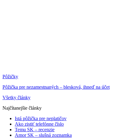
Pôžičky
Pôžička pre nezamestnaných – blesková, ihneď na účet
Všetky články
Najčítanejšie články
Istá pôžička pre neplatičov
Ako zistiť telefónne číslo
Temu SK – recenzie
Amor SK – slušná zoznamka