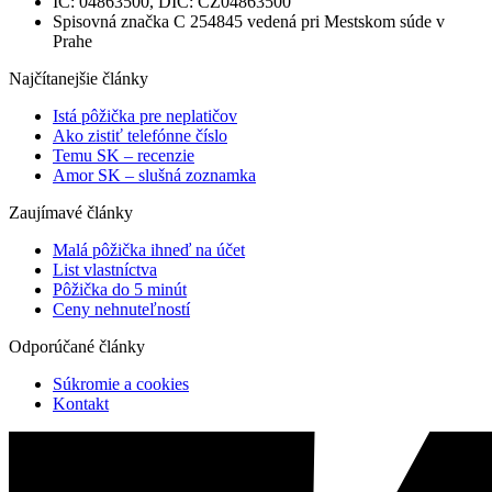
IČ: 04863500, DIČ: CZ04863500
Spisovná značka C 254845 vedená pri Mestskom súde v
Prahe
Najčítanejšie články
Istá pôžička pre neplatičov
Ako zistiť telefónne číslo
Temu SK – recenzie
Amor SK – slušná zoznamka
Zaujímavé články
Malá pôžička ihneď na účet
List vlastníctva
Pôžička do 5 minút
Ceny nehnuteľností
Odporúčané články
Súkromie a cookies
Kontakt