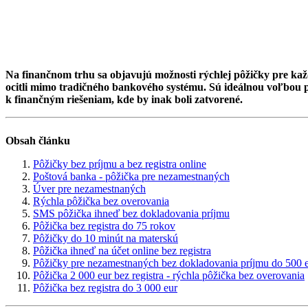
Na finančnom trhu sa objavujú možnosti rýchlej pôžičky pre každ
ocitli mimo tradičného bankového systému. Sú ideálnou voľbou pr
k finančným riešeniam, kde by inak boli zatvorené.
Obsah článku
Pôžičky bez príjmu a bez registra online
Poštová banka - pôžička pre nezamestnaných
Úver pre nezamestnaných
Rýchla pôžička bez overovania
SMS pôžička ihneď bez dokladovania príjmu
Pôžička bez registra do 75 rokov
Pôžičky do 10 minút na materskú
Pôžička ihneď na účet online bez registra
Pôžičky pre nezamestnaných bez dokladovania príjmu do 500 
Pôžička 2 000 eur bez registra - rýchla pôžička bez overovania
Pôžička bez registra do 3 000 eur