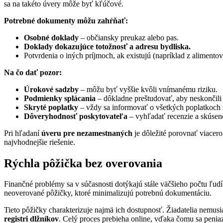
sa na takéto úvery môže byť kľúčové.
Potrebné dokumenty môžu zahŕňať:
Osobné doklady
– občiansky preukaz alebo pas.
Doklady dokazujúce totožnosť a adresu bydliska.
Potvrdenia o iných príjmoch, ak existujú (napríklad z alimentov,
Na čo dať pozor:
Úrokové sadzby
– môžu byť vyššie kvôli vnímanému riziku.
Podmienky splácania
– dôkladne preštudovať, aby neskončili 
Skryté poplatky
– vždy sa informovať o všetkých poplatkoch
Dôveryhodnosť poskytovateľa
– vyhľadať recenzie a skúseno
Pri hľadaní
úveru pre nezamestnaných
je dôležité porovnať viacer
najvhodnejšie riešenie.
Rýchla pôžička bez overovania
Finančné problémy sa v súčasnosti dotýkajú stále väčšieho počtu ľud
neoverované pôžičky, ktoré minimalizujú potrebnú dokumentáciu.
Tieto pôžičky charakterizuje najmä ich dostupnosť. Žiadatelia nemu
registri dlžníkov
. Celý proces prebieha online, vďaka čomu sa penia