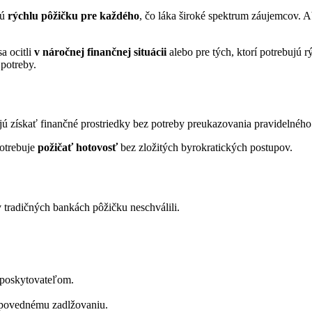
jú
rýchlu pôžičku pre každého
, čo láka široké spektrum záujemcov. A
a ocitli
v náročnej finančnej situácii
alebo pre tých, ktorí potrebujú r
 potreby.
 získať finančné prostriedky bez potreby preukazovania pravidelného p
potrebuje
požičať hotovosť
bez zložitých byrokratických postupov.
 tradičných bankách pôžičku neschválili.
y poskytovateľom.
dpovednému zadlžovaniu.