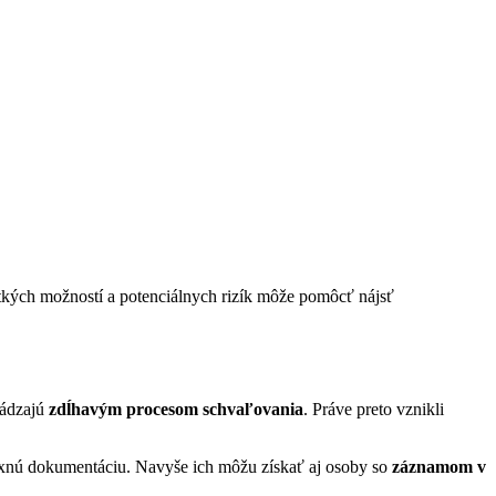
tkých možností a potenciálnych rizík môže pomôcť nájsť
hádzajú
zdĺhavým procesom schvaľovania
. Práve preto vznikli
lexnú dokumentáciu. Navyše ich môžu získať aj osoby so
záznamom v