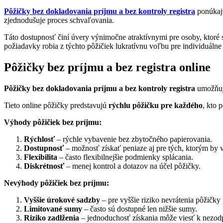
Pôžičky bez dokladovania príjmu a bez kontroly registra
ponúka
zjednodušuje proces schvaľovania.
Táto dostupnosť činí úvery výnimočne atraktívnymi pre osoby, ktoré s
požiadavky robia z týchto pôžičiek lukratívnu voľbu pre individuálne
Pôžičky bez príjmu a bez registra online
Pôžičky bez dokladovania príjmu a bez kontroly registra
umožňujú
Tieto online pôžičky predstavujú
rýchlu pôžičku pre každého
, kto 
Výhody pôžičiek bez príjmu:
Rýchlosť
– rýchle vybavenie bez zbytočného papierovania.
Dostupnosť
– možnosť získať peniaze aj pre tých, ktorým by v
Flexibilita
– často flexibilnejšie podmienky splácania.
Diskrétnosť
– menej kontrol a dotazov na účel pôžičky.
Nevýhody pôžičiek bez príjmu:
Vyššie úrokové sadzby
– pre vyššie riziko nevrátenia pôžičk
Limitované sumy
– často sú dostupné len nižšie sumy.
Riziko zadlženia
– jednoduchosť získania môže viesť k nezo