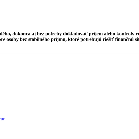
ého, dokonca aj bez potreby dokladovať príjem alebo kontroly reg
e osoby bez stabilného príjmu, ktoré potrebujú riešiť finančnú sit
eur