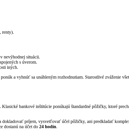
 renty).
v nevýhodnej situácii.
 spojených s úverom.
sti iných.
o ponúk a vyhnúť sa unáhleným rozhodnutiam. Starostlivé zváženie vše
í. Klasické bankové inštitúcie ponúkajú štandardné pôžičky, ktoré prec
sia dokladovať príjem, vysvetľovať účel pôžičky, ani predkladať komp
ze dostanú na účet do
24 hodín
.