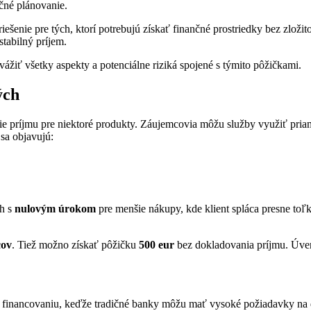
čné plánovanie.
iešenie pre tých, ktorí potrebujú získať finančné prostriedky bez zložit
tabilný príjem.
zvážiť všetky aspekty a potenciálne riziká spojené s týmito pôžičkami.
ých
príjmu pre niektoré produkty. Záujemcovia môžu služby využiť priamo
sa objavujú:
ch s
nulovým úrokom
pre menšie nákupy, kde klient spláca presne toľ
cov
. Tiež možno získať pôžičku
500 eur
bez dokladovania príjmu. Úve
k financovaniu, keďže tradičné banky môžu mať vysoké požiadavky na 