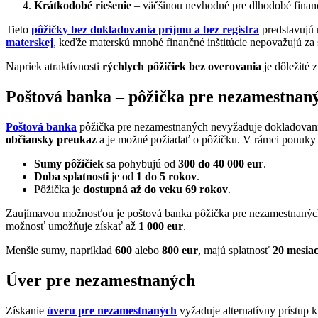
Krátkodobé riešenie
– väčšinou nevhodné pre dlhodobé finan
Tieto
pôžičky bez dokladovania príjmu a bez registra
predstavujú r
materskej
, keďže materskú mnohé finančné inštitúcie nepovažujú za s
Napriek atraktívnosti
rýchlych pôžičiek bez overovania
je dôležité 
Poštová banka – pôžička pre nezamestnan
Poštová banka
pôžička pre nezamestnaných nevyžaduje dokladovanie 
občiansky preukaz
a je možné požiadať o pôžičku. V rámci ponuky 
Sumy pôžičiek
sa pohybujú od
300 do 40 000 eur
.
Doba splatnosti
je od
1 do 5 rokov
.
Pôžička je
dostupná až do veku 69 rokov
.
Zaujímavou možnosťou je poštová banka pôžička pre nezamestnaný
možnosť umožňuje získať až
1 000 eur
.
Menšie sumy, napríklad
600
alebo
800 eur
, majú splatnosť
20 mesia
Úver pre nezamestnaných
Získanie
úveru pre nezamestnaných
vyžaduje alternatívny prístup 