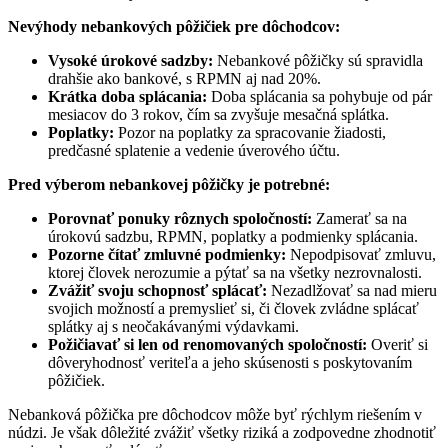
Nevýhody nebankových pôžičiek pre dôchodcov:
Vysoké úrokové sadzby:
Nebankové pôžičky sú spravidla
drahšie ako bankové, s RPMN aj nad 20%.
Krátka doba splácania:
Doba splácania sa pohybuje od pár
mesiacov do 3 rokov, čím sa zvyšuje mesačná splátka.
Poplatky:
Pozor na poplatky za spracovanie žiadosti,
predčasné splatenie a vedenie úverového účtu.
Pred výberom nebankovej pôžičky je potrebné:
Porovnať ponuky rôznych spoločností:
Zamerať sa na
úrokovú sadzbu, RPMN, poplatky a podmienky splácania.
Pozorne čítať zmluvné podmienky:
Nepodpisovať zmluvu,
ktorej človek nerozumie a pýtať sa na všetky nezrovnalosti.
Zvážiť svoju schopnosť splácať:
Nezadlžovať sa nad mieru
svojich možností a premyslieť si, či človek zvládne splácať
splátky aj s neočakávanými výdavkami.
Požičiavať si len od renomovaných spoločností:
Overiť si
dôveryhodnosť veriteľa a jeho skúsenosti s poskytovaním
pôžičiek.
Nebanková pôžička pre dôchodcov môže byť rýchlym riešením v
núdzi. Je však dôležité zvážiť všetky riziká a zodpovedne zhodnotiť