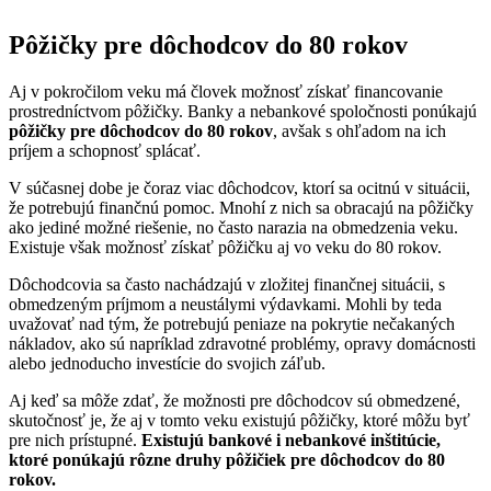
Pôžičky pre dôchodcov do 80 rokov
Aj v pokročilom veku má človek možnosť získať financovanie
prostredníctvom pôžičky. Banky a nebankové spoločnosti ponúkajú
pôžičky pre dôchodcov do 80 rokov
, avšak s ohľadom na ich
príjem a schopnosť splácať.
V súčasnej dobe je čoraz viac dôchodcov, ktorí sa ocitnú v situácii,
že potrebujú finančnú pomoc. Mnohí z nich sa obracajú na pôžičky
ako jediné možné riešenie, no často narazia na obmedzenia veku.
Existuje však možnosť získať pôžičku aj vo veku do 80 rokov.
Dôchodcovia sa často nachádzajú v zložitej finančnej situácii, s
obmedzeným príjmom a neustálymi výdavkami. Mohli by teda
uvažovať nad tým, že potrebujú peniaze na pokrytie nečakaných
nákladov, ako sú napríklad zdravotné problémy, opravy domácnosti
alebo jednoducho investície do svojich záľub.
Aj keď sa môže zdať, že možnosti pre dôchodcov sú obmedzené,
skutočnosť je, že aj v tomto veku existujú pôžičky, ktoré môžu byť
pre nich prístupné.
Existujú bankové i nebankové inštitúcie,
ktoré ponúkajú rôzne druhy pôžičiek pre dôchodcov do 80
rokov.