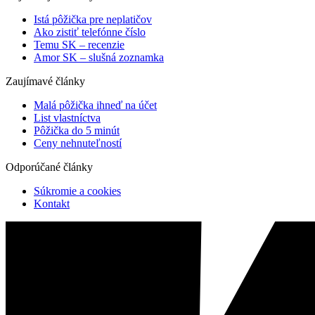
Istá pôžička pre neplatičov
Ako zistiť telefónne číslo
Temu SK – recenzie
Amor SK – slušná zoznamka
Zaujímavé články
Malá pôžička ihneď na účet
List vlastníctva
Pôžička do 5 minút
Ceny nehnuteľností
Odporúčané články
Súkromie a cookies
Kontakt