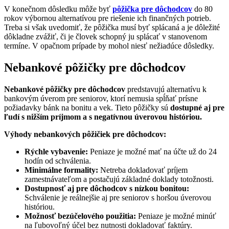
V konečnom dôsledku môže byť
pôžička pre dôchodcov
do 80
rokov výbornou alternatívou pre riešenie ich finančných potrieb.
Treba si však uvedomiť, že pôžička musí byť splácaná a je dôležité
dôkladne zvážiť, či je človek schopný ju splácať v stanovenom
termíne. V opačnom prípade by mohol niesť nežiadúce dôsledky.
Nebankové pôžičky pre dôchodcov
Nebankové pôžičky pre dôchodcov
predstavujú alternatívu k
bankovým úverom pre seniorov, ktorí nemusia spĺňať prísne
požiadavky bánk na bonitu a vek. Tieto pôžičky sú
dostupné aj pre
ľudí s nižším príjmom a s negatívnou úverovou históriou.
Výhody nebankových pôžičiek pre dôchodcov:
Rýchle vybavenie:
Peniaze je možné mať na účte už do 24
hodín od schválenia.
Minimálne formality:
Netreba dokladovať príjem
zamestnávateľom a postačujú základné doklady totožnosti.
Dostupnosť aj pre dôchodcov s nízkou bonitou:
Schválenie je reálnejšie aj pre seniorov s horšou úverovou
históriou.
Možnosť bezúčelového použitia:
Peniaze je možné minúť
na ľubovoľný účel bez nutnosti dokladovať faktúry.