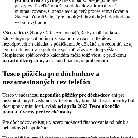
jednoduchší a rýchlejší
než u bánk. Nie je potrebné
poskytovať veľké množstvo dokladov a formality sú
minimalizované. Odpadá teda aj celý proces schvaľovania
žiadosti, čo môže byť pre mnohých invalidných dôchodcov
veľkou výhodou.
Všetky tieto výhody však neznamenajú, že by mali ľudia so
zdravotným postihnutím a záznamom v registri dlžníkov
nezodpovedne nakladať s pôžičkami. Je dôležité si uvedomiť, že aj
tento druh úverov je potrebné splácať včas a v plnej výške.
Nesplnenie splátkového kalendára môže totiž viesť k prudkému
nárastu dlžnej sumy
a ďalším finančným problémom.
Tesco pôžička pre dôchodcov a
nezamestnaných cez telefón
Tesco v súčasnosti
neponúka pôžičky pre dôchodcov
ani pre
nezamestnaných získané cez telefonický kontakt. Tesco pôžičky boli
dostupné v minulosti, avšak
od apríla 2023 Tesco ukončilo
ponuku úverov pre fyzické osoby
.
Pre dôchodcov existuje viacero možností financovania od bánk a
nebankových spoločností.