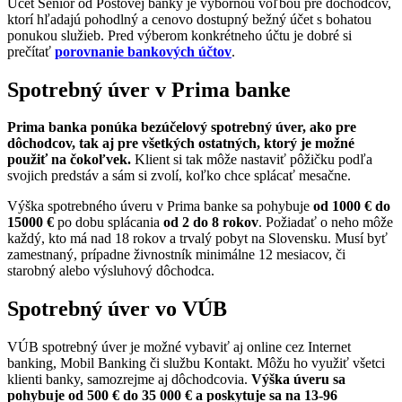
Účet Senior od Poštovej banky je výbornou voľbou pre dôchodcov,
ktorí hľadajú pohodlný a cenovo dostupný bežný účet s bohatou
ponukou služieb. Pred výberom konkrétneho účtu je dobré si
prečítať
porovnanie bankových účtov
.
Spotrebný úver v Prima banke
Prima banka ponúka bezúčelový spotrebný úver, ako pre
dôchodcov, tak aj pre všetkých ostatných, ktorý je možné
použiť na čokoľvek.
Klient si tak môže nastaviť pôžičku podľa
svojich predstáv a sám si zvolí, koľko chce splácať mesačne.
Výška spotrebného úveru v Prima banke sa pohybuje
od 1000 € do
15000 €
po dobu splácania
od 2 do 8 rokov
. Požiadať o neho môže
každý, kto má nad 18 rokov a trvalý pobyt na Slovensku. Musí byť
zamestnaný, prípadne živnostník minimálne 12 mesiacov, či
starobný alebo výsluhový dôchodca.
Spotrebný úver vo VÚB
VÚB spotrebný úver je možné vybaviť aj online cez Internet
banking, Mobil Banking či službu Kontakt. Môžu ho využiť všetci
klienti banky, samozrejme aj dôchodcovia.
Výška úveru sa
pohybuje od 500 € do 35 000 € a poskytuje sa na 13-96