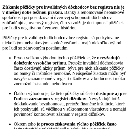
Získanie pôžičky pre invalidných dôchodcov bez registra nie je
v dnešnej dobe bežnou praxou.
Banky a renomované nebankové
spoločnosti pri posudzovaní úverovej schopnosti dôchodcov
zohľadňujú aj úverový register, čím sa znižuje dostupnosť pôžičiek
pre ľudí s negatívnou úverovou históriou.
Pôžičky pre invalidných dôchodcov bez registra sú poskytované
niekoľkými nebankovými spoločnosťami a majú niekoľko výhod
pre ľudí so zdravotným postihnutím.
Prvou veľkou výhodou týchto pôžičiek je, že
nevyžadujú
doloženie vysokého príjmu
. Pretože invalidní dôchodcovia
často dostávajú nízky príjem, býva pre nich získanie pôžičky
od banky či inštitúcie nemožné. Neúspešné žiadosti môžu byť
navyše zaznamenané v registri dlžníkov a v budúcnosti môžu
znemožniť získanie iného úveru.
Ďalšou výhodou je, že tieto pôžičky sú často
dostupné aj pre
ľudí so záznamom v registri dlžníkov
. Nevyžadujú totiž
dokladovanie bezúhonnosti, pretože finančné inštitúcie, ktoré
ich poskytujú, sú väčšinou v súkromnom vlastníctve a nemajú
povinnosť kontrolovať záznam v registri dlžníkov.
Okrem toho je
proces získavania týchto pôžičiek často