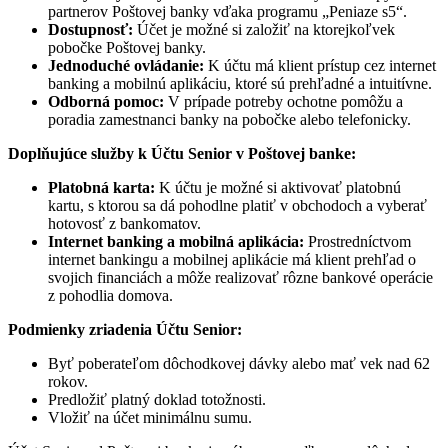
partnerov Poštovej banky vďaka programu „Peniaze s5“.
Dostupnosť:
Účet je možné si založiť na ktorejkoľvek
pobočke Poštovej banky.
Jednoduché ovládanie:
K účtu má klient prístup cez internet
banking a mobilnú aplikáciu, ktoré sú prehľadné a intuitívne.
Odborná pomoc:
V prípade potreby ochotne pomôžu a
poradia zamestnanci banky na pobočke alebo telefonicky.
Doplňujúce služby k Účtu Senior v Poštovej banke:
Platobná karta:
K účtu je možné si aktivovať platobnú
kartu, s ktorou sa dá pohodlne platiť v obchodoch a vyberať
hotovosť z bankomatov.
Internet banking a mobilná aplikácia:
Prostredníctvom
internet bankingu a mobilnej aplikácie má klient prehľad o
svojich financiách a môže realizovať rôzne bankové operácie
z pohodlia domova.
Podmienky zriadenia Účtu Senior:
Byť poberateľom dôchodkovej dávky alebo mať vek nad 62
rokov.
Predložiť platný doklad totožnosti.
Vložiť na účet minimálnu sumu.