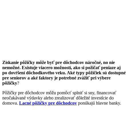
Získanie pôžičky môže byť pre dôchodcov náročné, no nie
nemožné. Existuje viacero možností, ako si požičať peniaze aj
po dovŕšení dôchodkového veku. Aké typy pôžičiek sú dostupné
pre seniorov a aké faktory je potrebné zvážiť pri výbere
pôžičky
?
Pôžičky pre dôchodcov môžu pomôcť splniť si sny, financovať
neočakávané výdavky alebo zrealizovať dôležité investície do
domova.
Lacné pôžičky pre dôchodcov
ponúkajú hlavne banky.