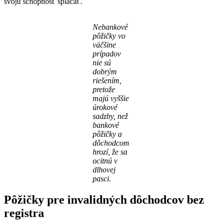
svoju schopnosť splácať.
Nebankové
pôžičky vo
väčšine
prípadov
nie sú
dobrým
riešením,
pretože
majú vyššie
úrokové
sadzby, než
bankové
pôžičky a
dôchodcom
hrozí, že sa
ocitnú v
dlhovej
pasci.
Pôžičky pre invalidných dôchodcov bez
registra