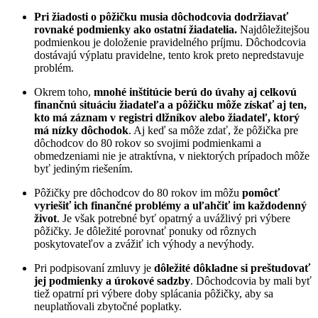
Pri žiadosti o pôžičku musia dôchodcovia dodržiavať
rovnaké podmienky ako ostatní žiadatelia.
Najdôležitejšou
podmienkou je doloženie pravidelného príjmu. Dôchodcovia
dostávajú výplatu pravidelne, tento krok preto nepredstavuje
problém.
Okrem toho,
mnohé inštitúcie berú do úvahy aj celkovú
finančnú situáciu žiadateľa a pôžičku môže získať aj ten,
kto má záznam v registri dlžníkov alebo žiadateľ, ktorý
má nízky dôchodok
. Aj keď sa môže zdať, že pôžička pre
dôchodcov do 80 rokov so svojimi podmienkami a
obmedzeniami nie je atraktívna, v niektorých prípadoch môže
byť jediným riešením.
Pôžičky pre dôchodcov do 80 rokov im môžu
pomôcť
vyriešiť ich finančné problémy a uľahčiť im každodenný
život
. Je však potrebné byť opatrný a uvážlivý pri výbere
pôžičky. Je dôležité porovnať ponuky od rôznych
poskytovateľov a zvážiť ich výhody a nevýhody.
Pri podpisovaní zmluvy je
dôležité dôkladne si preštudovať
jej podmienky a úrokové sadzby
. Dôchodcovia by mali byť
tiež opatrní pri výbere doby splácania pôžičky, aby sa
neuplatňovali zbytočné poplatky.