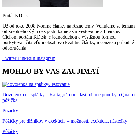
Portál KD.sk
Už od roku 2008 tvoríme články na rôzne témy. Venujeme sa témam
od životného štýlu cez podnikanie až investovanie a financie.
Cieľom portálu KD.sk je jednoduchou a výstižnou formou
poskytovať čitateľom obsahovo kvalitné články, recenzie a prípadné
odporúčania.
Twitter
LinkedIn
Instagram
MOHLO BY VÁS ZAUJÍMAŤ
Cestovanie
Dovolenka na splátky – Kartago Tours, last minute ponuky a Quatro
pôžička
Pôžičky
Pôžičky pre dlžníkov v exekúcii – možnosti, exekúcia, následky
Pôžičky