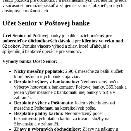
Tesco pôžičku pre dôchodcov a nezamestnaných cez telefón je teda
v súčasnosti nemožné získať a záujemca sa musí obzrieť po iných
dostupných možnostiach.
Účet Senior v Poštovej banke
Účet Senior
od Poštovej banky je balík služieb
určený pre
poberateľov dôchodkových dávok
a pre
klientov vo veku nad
62 rokov
. Ponúka viacero výhod a zliav, ktoré uľahčujú a
spríjemňujú bankové operácie pre seniorov.
Výhody balíka Účet Senior:
Nízky mesačný poplatok:
2,90 € mesačne za balík služieb,
ktoré bežne u iných bánk stoja viac.
Bezplatné výbery z bankomatov:
Neobmedzený počet
výberov hotovosti z bankomatov Poštovej banky, 365.bank a
jeden výber mesačne z bankomatu inej banky v SR a v
zahraničí.
Bezplatný výber z Poštomatu:
Jeden výber hotovosti
mesačne z Poštomatu na ktorejkoľvek pošte.
Bezplatné platby kartou:
Neobmedzený počet
bezhotovostných platieb kartou za tovar a služby na
Slovensku a v zahraničí.
Zľavy u vybraných obchodníkov:
Zľavy na nákupy u