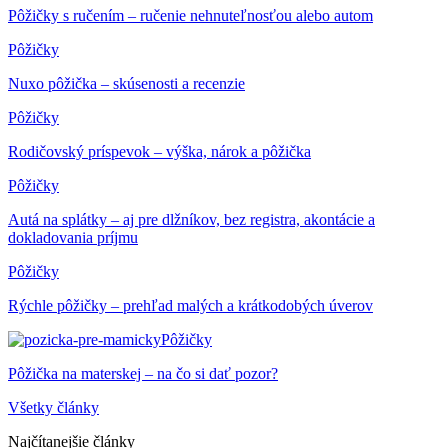
Pôžičky s ručením – ručenie nehnuteľnosťou alebo autom
Pôžičky
Nuxo pôžička – skúsenosti a recenzie
Pôžičky
Rodičovský príspevok – výška, nárok a pôžička
Pôžičky
Autá na splátky – aj pre dlžníkov, bez registra, akontácie a
dokladovania príjmu
Pôžičky
Rýchle pôžičky – prehľad malých a krátkodobých úverov
Pôžičky
Pôžička na materskej – na čo si dať pozor?
Všetky články
Najčítanejšie články