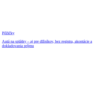
Pôžičky
Autá na splátky – aj pre dlžníkov, bez registra, akontácie a
dokladovania príjmu