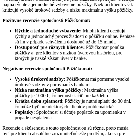
najmä rýchle a jednoduché vybavenie pôžičky. Niektorí klienti však
kritizujú vysoké úrokové sadzby a nízku maximálnu výšku pôžičky.
Pozitívne recenzie spoločnosti Pôžičkomat:
Rýchle a jednoduché vybavenie:
Mnohí klienti oceňujú
rýchly a jednoduchý proces žiadosti o pôžičku online. Peniaze
sú im v prípade schválenia dostupné už do 15 minút.
Dostupnosť pre rôznych klientov:
Pôžičkomat ponúka
pôžičky aj pre klientov s nízkou úverovou históriou, pre
ktorých je ťažké získať úver v banke.
Negatívne recenzie spoločnosti Pôžičkomat:
Vysoké úrokové sadzby:
Pôžičkomat má pomerne vysoké
úrokové sadzby v porovnaní s bankami.
Nízka maximálna výška pôžičky:
Maximálna výška
pôžičky je 1000 €, čo nemusí stačiť pre každého.
Krátka doba splatnosti:
Pôžičky je nutné splatiť do 30 dní,
čo môže byť pre niektorých klientov problematické.
Poplatky:
Spoločnosť si účtuje poplatok za upomienku v
prípade nesplatenia.
Recenzie a skúsenosti s touto spoločnosťou sú rôzne, preto musia
byť pre klienta absolútne zrozumiteľné ešte predtým, ako sa pre