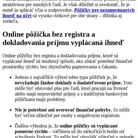
atraktívnou pre mnohých ľudí. Je však dôležité si uvedomiť, že je
nutné ju splácať včas a zodpovedne.
Pôžičky pre nezamestnaných
ihneď na účet
sú vysoko rizikové pre obe strany – dlžníka aj
veriteľa.
Online pôžička bez registra a
dokladovania príjmu vyplácaná ihneď
Online pôžičky bez registra a dokladovania príjmu, ktoré sú
vyplácané ihneď sú moderný spôsob, ako získať potrebné finančné
prostriedky rýchlo, bez zbytočného papierovania a čakania.
Jednou z najväčších výhod tohto typu pôžičiek je, že
nevyžadujú žiadne doklady o žiadateľovom príjme.
Toto
môže byť obrovské plus pre ľudí, ktorí pracujú na živnosť
alebo majú nepravidelné príjmy a s tradičnými bankovými
pôžičkami majú problémy.
Nie je potrebné ani overovať finančné pohyby
, čo môže
byť veľmi užitočné pre osoby s negatívnym registrom.
Ďalšou výhodou je, že
online pôžičky sú vyplácané
pomerne rýchlo
– väčšinou už do niekoľkých hodín od
schválenia žiadosti. To môže byť obzvlášť užitočné v prípade