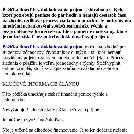
Pôžička ihneď bez dokladovania príjmu je ideálna pre tých,
ktorí potrebujú peniaze do pár hodín a nemajú dostatok času
na zložité a zdĺhavé procesy žiadania o pôžičku. Je poskytovaná
mnohými nebankovými spoločnosťami ako rýchla a
bezproblémová forma úveru. Ide o pomerne malé sumy, ktoré
je možné získať bez potreby dokladovať svoj príjem.
Pôžička ihneď bez dokladovania príjmu
môže byť vhodná pre
študentov, dôchodcov, živnostníkov či iných ľudí, ktorí nemajú
pravidelný príjem a zároveň potrebujú finančnú injekciu. Proces
žiadania o pôžičku je veľmi jednoduchý a rýchly. Stačí vyplniť
online formulár, ktorý zvyčajne zahŕňa len základné osobné a
kontaktné údaje.
KĽÚČOVÉ INFORMÁCIE ČLÁNKU
Táto pôžička umožňuje získať finančnú pomoc rýchlo a
jednoducho.
Nevyžaduje žiadne doklady o žiadateľovom príjme.
Je možné ju využiť na čokoľvek.
Nie je určená na dlhodobé financovanie. Je to len dočasné riešenie