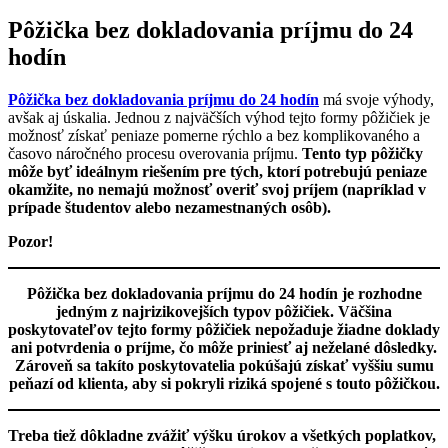
Pôžička bez dokladovania príjmu do 24
hodín
Pôžička bez dokladovania príjmu do 24 hodín
má svoje výhody,
avšak aj úskalia. Jednou z najväčších výhod tejto formy pôžičiek je
možnosť získať peniaze pomerne rýchlo a bez komplikovaného a
časovo náročného procesu overovania príjmu.
Tento typ pôžičky
môže byť ideálnym riešením pre tých, ktorí potrebujú peniaze
okamžite, no nemajú možnosť overiť svoj príjem (napríklad v
prípade študentov alebo nezamestnaných osôb).
Pozor!
Pôžička bez dokladovania príjmu do 24 hodín je rozhodne
jedným z najrizikovejších typov pôžičiek. Väčšina
poskytovateľov tejto formy pôžičiek nepožaduje žiadne doklady
ani potvrdenia o príjme, čo môže priniesť aj neželané dôsledky.
Zároveň sa takíto poskytovatelia pokúšajú získať vyššiu sumu
peňazí od klienta, aby si pokryli riziká spojené s touto pôžičkou.
Treba tiež dôkladne zvážiť výšku úrokov a všetkých poplatkov,