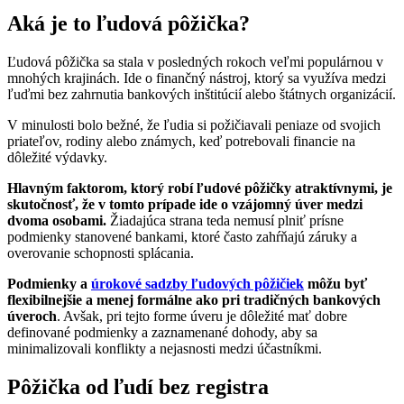
Aká je to ľudová pôžička?
Ľudová pôžička sa stala v posledných rokoch veľmi populárnou v
mnohých krajinách. Ide o finančný nástroj, ktorý sa využíva medzi
ľuďmi bez zahrnutia bankových inštitúcií alebo štátnych organizácií.
V minulosti bolo bežné, že ľudia si požičiavali peniaze od svojich
priateľov, rodiny alebo známych, keď potrebovali financie na
dôležité výdavky.
Hlavným faktorom, ktorý robí ľudové pôžičky atraktívnymi, je
skutočnosť, že v tomto prípade ide o vzájomný úver medzi
dvoma osobami.
Žiadajúca strana teda nemusí plniť prísne
podmienky stanovené bankami, ktoré často zahŕňajú záruky a
overovanie schopnosti splácania.
Podmienky a
úrokové sadzby ľudových pôžičiek
môžu byť
flexibilnejšie a menej formálne ako pri tradičných bankových
úveroch
. Avšak, pri tejto forme úveru je dôležité mať dobre
definované podmienky a zaznamenané dohody, aby sa
minimalizovali konflikty a nejasnosti medzi účastníkmi.
Pôžička od ľudí bez registra