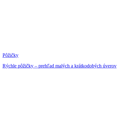
Pôžičky
Rýchle pôžičky – prehľad malých a krátkodobých úverov