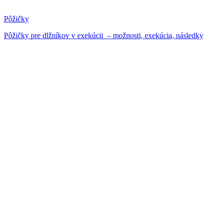
Pôžičky
Pôžičky pre dlžníkov v exekúcii – možnosti, exekúcia, následky