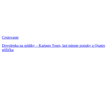
Cestovanie
Dovolenka na splátky – Kartago Tours, last minute ponuky a Quatro
pôžička