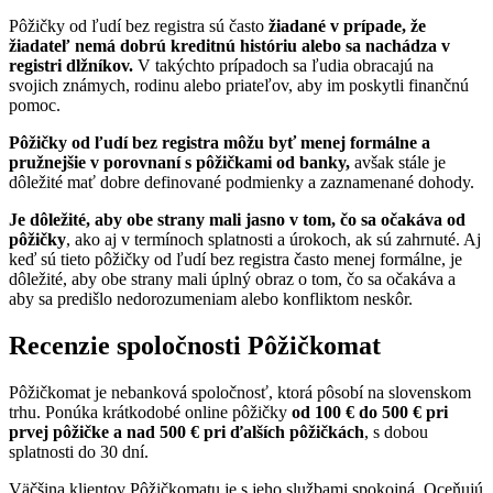
Pôžičky od ľudí bez registra sú často
žiadané v prípade, že
žiadateľ nemá dobrú kreditnú históriu alebo sa nachádza v
registri dlžníkov.
V takýchto prípadoch sa ľudia obracajú na
svojich známych, rodinu alebo priateľov, aby im poskytli finančnú
pomoc.
Pôžičky od ľudí bez registra môžu byť menej formálne a
pružnejšie v porovnaní s pôžičkami od banky,
avšak stále je
dôležité mať dobre definované podmienky a zaznamenané dohody.
Je dôležité, aby obe strany mali jasno v tom, čo sa očakáva od
pôžičky
, ako aj v termínoch splatnosti a úrokoch, ak sú zahrnuté. Aj
keď sú tieto pôžičky od ľudí bez registra často menej formálne, je
dôležité, aby obe strany mali úplný obraz o tom, čo sa očakáva a
aby sa predišlo nedorozumeniam alebo konfliktom neskôr.
Recenzie spoločnosti Pôžičkomat
Pôžičkomat je nebanková spoločnosť, ktorá pôsobí na slovenskom
trhu. Ponúka krátkodobé online pôžičky
od 100 € do 500 € pri
prvej pôžičke a nad 500 € pri ďalších pôžičkách
, s dobou
splatnosti do 30 dní.
Väčšina klientov Pôžičkomatu je s jeho službami spokojná. Oceňujú