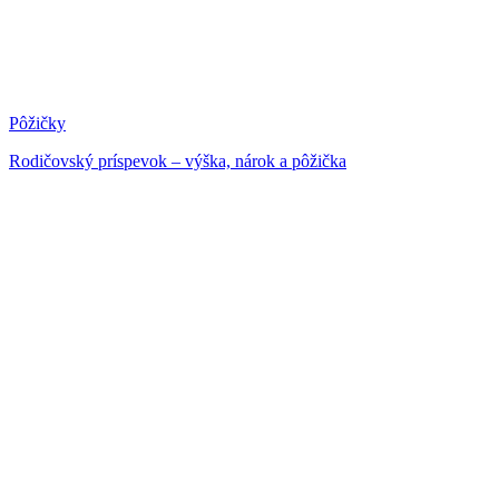
Pôžičky
Rodičovský príspevok – výška, nárok a pôžička