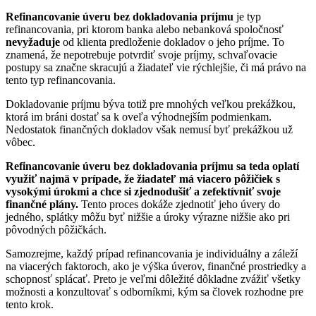
Refinancovanie úveru bez dokladovania príjmu
je typ
refinancovania, pri ktorom banka alebo nebanková spoločnosť
nevyžaduje
od klienta predloženie dokladov o jeho príjme. To
znamená, že nepotrebuje potvrdiť svoje príjmy, schvaľovacie
postupy sa značne skracujú a žiadateľ vie rýchlejšie, či má právo na
tento typ refinancovania.
Dokladovanie príjmu býva totiž pre mnohých veľkou prekážkou,
ktorá im bráni dostať sa k oveľa výhodnejším podmienkam.
Nedostatok finančných dokladov však nemusí byť prekážkou už
vôbec.
Refinancovanie úveru bez dokladovania príjmu sa teda oplatí
využiť najmä v prípade, že žiadateľ má viacero pôžičiek s
vysokými úrokmi a chce si zjednodušiť a zefektívniť svoje
finančné plány.
Tento proces dokáže zjednotiť jeho úvery do
jedného, splátky môžu byť nižšie a úroky výrazne nižšie ako pri
pôvodných pôžičkách.
Samozrejme, každý prípad refinancovania je individuálny a záleží
na viacerých faktoroch, ako je výška úverov, finančné prostriedky a
schopnosť splácať. Preto je veľmi dôležité dôkladne zvážiť všetky
možnosti a konzultovať s odborníkmi, kým sa človek rozhodne pre
tento krok.