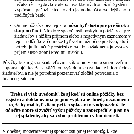
nečakaných výdavkov alebo neodkladných situácií. Systém
vyplácania peňazí je teda oveľa jednoduchší a rýchlejší ako u
tradičných bánk.
Online pôžičky bez registra
môžu byť dostupné pre širokú
skupinu ľudí
. Niektoré spoločnosti poskytujú pôžičky aj pre
žiadateľov s nižším príjmom alebo s negatívnym záznamom v
registri dlžníkov, čo môže byť veľmi užitočné pre tých, ktorí
potrebujú finančné prostriedky rýchlo, avšak nemajú vysoký
príjem alebo dobrú kreditnú históriu.
Pôžičky bez registra žiadateľovmu súkromiu v tomto smere veľmi
napomáhajú, keďže sa väčšinou vyžadujú len základné informácie o
žiadateľovi a nie je potrebné prezentovať zložité potvrdenia o
finančnej situácii.
Treba si však uvedomiť, že aj keď sú online pôžičky bez
registra a dokladovania príjmu vyplácané ihneď, neznamená
to, že by mal byť klient pri ich splácaní nezodpovedný. Je
dôležité dobre si zvážiť výšku pôžičky a zabezpečiť si plán na
jej splatenie, aby sa vyhol problémom v budúcnosti.
V dnešnej modernizovanej spoločnosti plnej technológií, kde