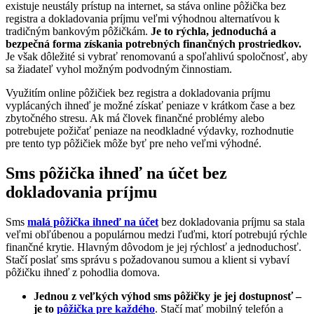
existuje neustály prístup na internet, sa stáva online pôžička bez
registra a dokladovania príjmu veľmi výhodnou alternatívou k
tradičným bankovým pôžičkám.
Je to rýchla, jednoduchá a
bezpečná forma získania potrebných finančných prostriedkov.
Je však dôležité si vybrať renomovanú a spoľahlivú spoločnosť, aby
sa žiadateľ vyhol možným podvodným činnostiam.
Využitím online pôžičiek bez registra a dokladovania príjmu
vyplácaných ihneď je možné získať peniaze v krátkom čase a bez
zbytočného stresu. Ak má človek finančné problémy alebo
potrebujete požičať peniaze na neodkladné výdavky, rozhodnutie
pre tento typ pôžičiek môže byť pre neho veľmi výhodné.
Sms pôžička ihneď na účet bez
dokladovania príjmu
Sms
malá pôžička ihneď na účet
bez dokladovania príjmu sa stala
veľmi obľúbenou a populárnou medzi ľuďmi, ktorí potrebujú rýchle
finančné krytie. Hlavným dôvodom je jej rýchlosť a jednoduchosť.
Stačí poslať sms správu s požadovanou sumou a klient si vybaví
pôžičku ihneď z pohodlia domova.
Jednou z veľkých výhod sms pôžičky je jej dostupnosť –
je to
pôžička pre každého
. Stačí mať mobilný telefón a