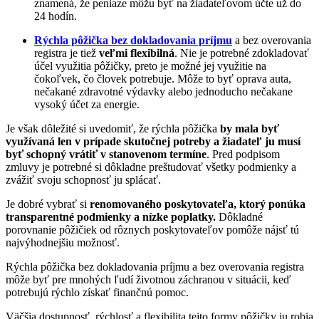
znamená, že peniaze môžu byť na žiadateľovom účte už do
24 hodín.
Rýchla pôžička bez dokladovania príjmu
a bez overovania
registra je tiež
veľmi flexibilná
. Nie je potrebné zdokladovať
účel využitia pôžičky, preto je možné jej využitie na
čokoľvek, čo človek potrebuje. Môže to byť oprava auta,
nečakané zdravotné výdavky alebo jednoducho nečakane
vysoký účet za energie.
Je však dôležité si uvedomiť, že rýchla pôžička
by mala byť
využívaná len v prípade skutočnej potreby a žiadateľ ju musí
byť schopný vrátiť v stanovenom termíne
. Pred podpisom
zmluvy je potrebné si dôkladne preštudovať všetky podmienky a
zvážiť svoju schopnosť ju splácať.
Je dobré vybrať si
renomovaného poskytovateľa, ktorý ponúka
transparentné podmienky a nízke poplatky.
Dôkladné
porovnanie pôžičiek od rôznych poskytovateľov pomôže nájsť tú
najvýhodnejšiu možnosť.
Rýchla pôžička bez dokladovania príjmu a bez overovania registra
môže byť pre mnohých ľudí životnou záchranou v situácii, keď
potrebujú rýchlo získať finančnú pomoc.
Väčšia dostupnosť, rýchlosť a flexibilita tejto formy pôžičky ju robia