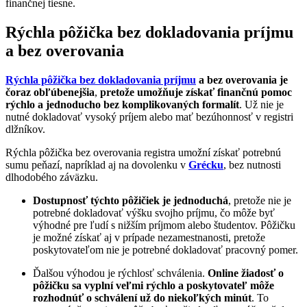
finančnej tiesne.
Rýchla pôžička bez dokladovania príjmu
a bez overovania
Rýchla pôžička bez dokladovania príjmu
a bez overovania je
čoraz obľúbenejšia
,
pretože umožňuje získať finančnú pomoc
rýchlo a jednoducho
bez komplikovaných formalít
. Už nie je
nutné dokladovať vysoký príjem alebo mať bezúhonnosť v registri
dlžníkov.
Rýchla pôžička bez overovania registra umožní získať potrebnú
sumu peňazí, napríklad aj na dovolenku v
Grécku
, bez nutnosti
dlhodobého záväzku.
Dostupnosť týchto pôžičiek je jednoduchá
, pretože nie je
potrebné dokladovať výšku svojho príjmu, čo môže byť
výhodné pre ľudí s nižším príjmom alebo študentov. Pôžičku
je možné získať aj v prípade nezamestnanosti, pretože
poskytovateľom nie je potrebné dokladovať pracovný pomer.
Ďalšou výhodou je rýchlosť schválenia.
Online žiadosť o
pôžičku sa vyplní veľmi rýchlo a poskytovateľ môže
rozhodnúť o schválení už do niekoľkých minút
. To