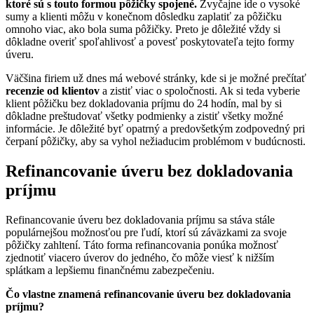
ktoré sú s touto formou pôžičky spojené.
Zvyčajne ide o vysoké
sumy a klienti môžu v konečnom dôsledku zaplatiť za pôžičku
omnoho viac, ako bola suma pôžičky. Preto je dôležité vždy si
dôkladne overiť spoľahlivosť a povesť poskytovateľa tejto formy
úveru.
Väčšina firiem už dnes má webové stránky, kde si je možné prečítať
recenzie od klientov
a zistiť viac o spoločnosti. Ak si teda vyberie
klient pôžičku bez dokladovania príjmu do 24 hodín, mal by si
dôkladne preštudovať všetky podmienky a zistiť všetky možné
informácie. Je dôležité byť opatrný a predovšetkým zodpovedný pri
čerpaní pôžičky, aby sa vyhol nežiaducim problémom v budúcnosti.
Refinancovanie úveru bez dokladovania
príjmu
Refinancovanie úveru bez dokladovania príjmu sa stáva stále
populárnejšou možnosťou pre ľudí, ktorí sú záväzkami za svoje
pôžičky zahltení. Táto forma refinancovania ponúka možnosť
zjednotiť viacero úverov do jedného, čo môže viesť k nižším
splátkam a lepšiemu finančnému zabezpečeniu.
Čo vlastne znamená refinancovanie úveru bez dokladovania
príjmu?