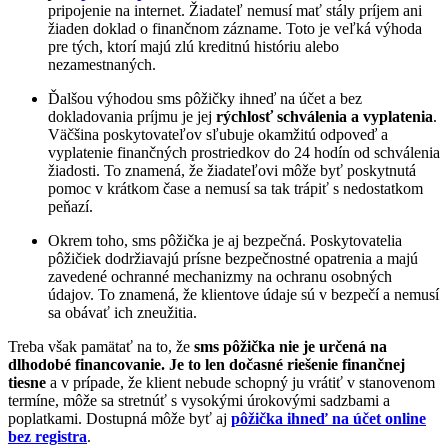
pripojenie na internet. Žiadateľ nemusí mať stály príjem ani
žiaden doklad o finančnom zázname. Toto je veľká výhoda
pre tých, ktorí majú zlú kreditnú históriu alebo
nezamestnaných.
Ďalšou výhodou sms pôžičky ihneď na účet a bez
dokladovania príjmu je jej
rýchlosť schválenia a vyplatenia
.
Väčšina poskytovateľov sľubuje okamžitú odpoveď a
vyplatenie finančných prostriedkov do 24 hodín od schválenia
žiadosti. To znamená, že žiadateľovi môže byť poskytnutá
pomoc v krátkom čase a nemusí sa tak trápiť s nedostatkom
peňazí.
Okrem toho, sms pôžička je aj bezpečná. Poskytovatelia
pôžičiek dodržiavajú prísne bezpečnostné opatrenia a majú
zavedené ochranné mechanizmy na ochranu osobných
údajov. To znamená, že klientove údaje sú v bezpečí a nemusí
sa obávať ich zneužitia.
Treba však pamätať na to, že
sms pôžička nie je určená na
dlhodobé financovanie. Je to len dočasné riešenie finančnej
tiesne
a v prípade, že klient nebude schopný ju vrátiť v stanovenom
termíne, môže sa stretnúť s vysokými úrokovými sadzbami a
poplatkami. Dostupná môže byť aj
pôžička ihneď na účet online
bez registra
.