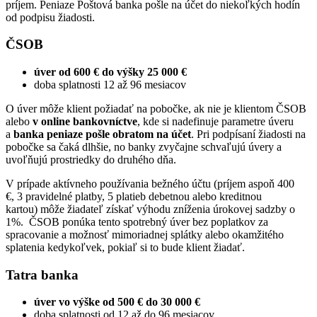
príjem. Peniaze Poštová banka pošle na účet do niekoľkých hodín
od podpisu žiadosti.
ČSOB
úver od 600
€
do výšky 25 000
€
doba splatnosti 12 až 96 mesiacov
O úver môže klient požiadať na pobočke, ak nie je klientom ČSOB
alebo
v online bankovníctve
, kde si nadefinuje parametre úveru
a
banka peniaze pošle obratom na účet
. Pri podpísaní žiadosti na
pobočke sa čaká dlhšie, no banky zvyčajne schvaľujú úvery a
uvoľňujú prostriedky do druhého dňa.
V prípade aktívneho používania bežného účtu (príjem aspoň 400
€, 3 pravidelné platby, 5 platieb debetnou alebo kreditnou
kartou) môže žiadateľ získať výhodu zníženia úrokovej sadzby o
1%. ČSOB ponúka tento spotrebný úver bez poplatkov za
spracovanie a možnosť mimoriadnej splátky alebo okamžitého
splatenia kedykoľvek, pokiaľ si to bude klient žiadať.
Tatra banka
úver vo výške od 500
€
do 30 000
€
doba splatnosti od 12 až do 96 mesiacov