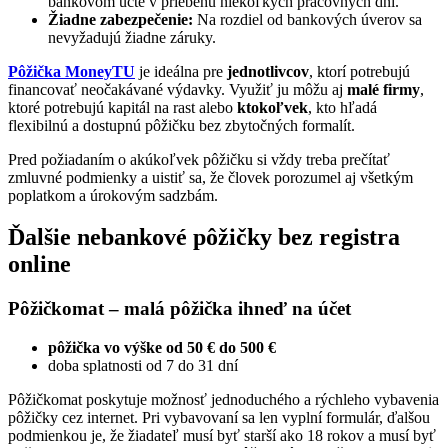
bankovom účte v priebehu niekoľkých pracovných dní.
Žiadne zabezpečenie:
Na rozdiel od bankových úverov sa
nevyžadujú žiadne záruky.
Pôžička MoneyTU
je ideálna pre
jednotlivcov
, ktorí potrebujú
financovať neočakávané výdavky. Využiť ju môžu aj
malé firmy
,
ktoré potrebujú kapitál na rast alebo
ktokoľvek
, kto hľadá
flexibilnú a dostupnú pôžičku bez zbytočných formalít.
Pred požiadaním o akúkoľvek pôžičku si vždy treba prečítať
zmluvné podmienky a uistiť sa, že človek porozumel aj všetkým
poplatkom a úrokovým sadzbám.
Ďalšie nebankové pôžičky bez registra
online
Pôžičkomat – malá pôžička ihneď na účet
pôžička vo výške od 50 € do 500 €
doba splatnosti od 7 do 31 dní
Pôžičkomat poskytuje možnosť jednoduchého a rýchleho vybavenia
pôžičky cez internet. Pri vybavovaní sa len vyplní formulár, ďalšou
podmienkou je, že žiadateľ musí byť starší ako 18 rokov a musí byť