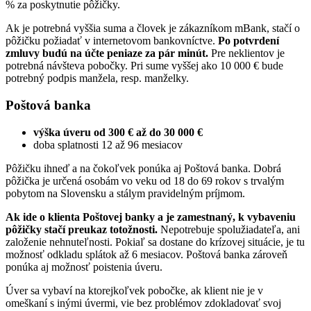
% za poskytnutie pôžičky.
Ak je potrebná vyššia suma a človek je zákazníkom mBank, stačí o
pôžičku požiadať v internetovom bankovníctve.
Po potvrdení
zmluvy budú na účte peniaze za pár minút.
Pre neklientov je
potrebná návšteva pobočky. Pri sume vyššej ako 10 000 € bude
potrebný podpis manžela, resp. manželky.
Poštová banka
výška úveru od 300
€
až do 30 000 €
doba splatnosti 12 až 96 mesiacov
Pôžičku ihneď a na čokoľvek ponúka aj Poštová banka. Dobrá
pôžička je určená osobám vo veku od 18 do 69 rokov s trvalým
pobytom na Slovensku a stálym pravidelným príjmom.
Ak ide o klienta Poštovej banky a je zamestnaný, k vybaveniu
pôžičky stačí preukaz totožnosti.
Nepotrebuje spolužiadateľa, ani
založenie nehnuteľnosti. Pokiaľ sa dostane do krízovej situácie, je tu
možnosť odkladu splátok až 6 mesiacov. Poštová banka zároveň
ponúka aj možnosť poistenia úveru.
Úver sa vybaví na ktorejkoľvek pobočke, ak klient nie je v
omeškaní s inými úvermi, vie bez problémov zdokladovať svoj