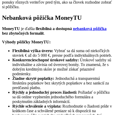
ponuky rôznych veriteľov pred tým, ako sa človek rozhodne zobrať
si pôžičku.
Nebanková pôžička MoneyTU
MoneyTU
je ďalšia
flexibilná a dostupná
nebanková pôžička
bez zbytočných formalít
.
Výhody pôžičky MoneyTU:
Flexibilná výška úveru:
Vybrať sa dá suma od niekoľkých
stoviek € až do 5 000 €, presne podľa individuálnych potrieb.
Konkurencieschopné úrokové sadzby:
Úrokové sadzby sú
individuálne a závisia od úverovej bonity. To znamená, že s
dobrým kreditným skóre je možné získať priaznivé
podmienky.
Žiadne skryté poplatky:
Jednoduchá a transparentná
štruktúra poplatkov bez skrytých poplatkov a bez sankcií za
predčasnú platbu.
Rýchly a jednoduchý proces žiadosti:
Požiadať o pôžičku
sa dá online vyplnením jednoduchého formulára a
poskytnutím základných informácií.
Rýchle schválenie a výplata:
Rozhodnutie o žiadosti príde v
krátkom čase a schválené peniaze sú k dispozícii na