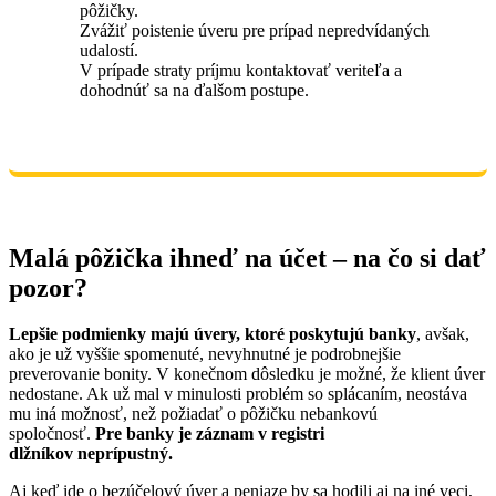
pôžičky.
Zvážiť poistenie úveru pre prípad nepredvídaných
udalostí.
V prípade straty príjmu kontaktovať veriteľa a
dohodnúť sa na ďalšom postupe.
Malá pôžička ihneď na účet – na čo si dať
pozor?
Lepšie podmienky majú úvery, ktoré poskytujú banky
, avšak,
ako je už vyššie spomenuté, nevyhnutné je podrobnejšie
preverovanie bonity. V konečnom dôsledku je možné, že klient úver
nedostane. Ak už mal v minulosti problém so splácaním, neostáva
mu iná možnosť, než požiadať o pôžičku nebankovú
spoločnosť.
Pre banky je záznam v registri
dlžníkov neprípustný.
Aj keď ide o bezúčelový úver a peniaze by sa hodili aj na iné veci,