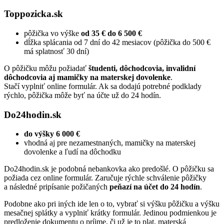
Toppozicka.sk
pôžička vo výške
od 35 € do 6 500 €
dĺžka splácania od 7 dní do 42 mesiacov (pôžička do 500 €
má splatnosť 30 dní)
O pôžičku môžu požiadať
študenti, dôchodcovia, invalidní
dôchodcovia aj mamičky na materskej dovolenke
.
Stačí vyplniť online formulár. Ak sa dodajú potrebné podklady
rýchlo, pôžička môže byť na účte už do 24 hodín.
Do24hodin.sk
do výšky 6 000 €
vhodná aj pre nezamestnaných, mamičky na materskej
dovolenke a ľudí na dôchodku
Do24hodin.sk je podobná nebankovka ako predošlé. O pôžičku sa
požiada cez online formulár. Zaručuje rýchle schválenie pôžičky
a následné pripísanie požičaných
peňazí na účet do 24 hodín
.
Podobne ako pri iných ide len o to, vybrať si výšku pôžičku a výšku
mesačnej splátky a vyplniť krátky formulár. Jedinou podmienkou je
predloženie dokumentu o príjme, či už je to plat, materská