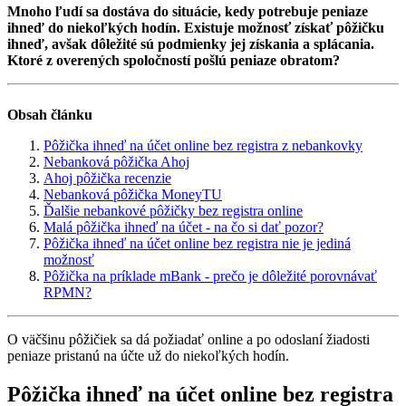
Mnoho ľudí sa dostáva do situácie, kedy potrebuje peniaze
ihneď do niekoľkých hodín. Existuje možnosť získať pôžičku
ihneď, avšak dôležité sú podmienky jej získania a splácania.
Ktoré z overených spoločností pošlú peniaze obratom?
Obsah článku
Pôžička ihneď na účet online bez registra z nebankovky
Nebanková pôžička Ahoj
Ahoj pôžička recenzie
Nebanková pôžička MoneyTU
Ďalšie nebankové pôžičky bez registra online
Malá pôžička ihneď na účet - na čo si dať pozor?
Pôžička ihneď na účet online bez registra nie je jediná
možnosť
Pôžička na príklade mBank - prečo je dôležité porovnávať
RPMN?
O väčšinu pôžičiek sa dá požiadať online a po odoslaní žiadosti
peniaze pristanú na účte už do niekoľkých hodín.
Pôžička ihneď na účet online bez registra