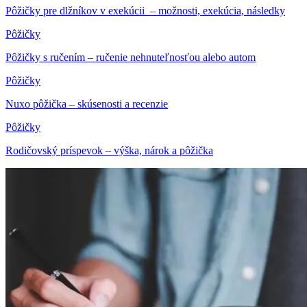
Pôžičky pre dlžníkov v exekúcii – možnosti, exekúcia, následky
Pôžičky
Pôžičky s ručením – ručenie nehnuteľnosťou alebo autom
Pôžičky
Nuxo pôžička – skúsenosti a recenzie
Pôžičky
Rodičovský príspevok – výška, nárok a pôžička