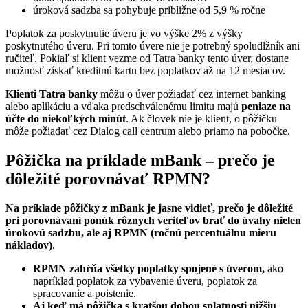
úroková sadzba sa pohybuje približne od 5,9 % ročne
Poplatok za poskytnutie úveru je vo výške 2% z výšky
poskytnutého úveru. Pri tomto úvere nie je potrebný spoludlžník ani
ručiteľ. Pokiaľ si klient vezme od Tatra banky tento úver, dostane
možnosť získať kreditnú kartu bez poplatkov až na 12 mesiacov.
Klienti Tatra banky
môžu o úver požiadať cez internet banking
alebo aplikáciu a vďaka predschválenému limitu majú
peniaze na
účte do niekoľkých minút
. Ak človek nie je klient, o pôžičku
môže požiadať cez Dialog call centrum alebo priamo na pobočke.
Pôžička na príklade mBank – prečo je
dôležité porovnávať RPMN?
Na príklade pôžičky z mBank je jasne vidieť, prečo je dôležité
pri porovnávaní ponúk rôznych veriteľov brať do úvahy nielen
úrokovú sadzbu, ale aj RPMN (ročnú percentuálnu mieru
nákladov).
RPMN zahŕňa všetky poplatky spojené s úverom,
ako
napríklad poplatok za vybavenie úveru, poplatok za
spracovanie a poistenie.
Aj keď má pôžička s kratšou dobou splatnosti nižšiu