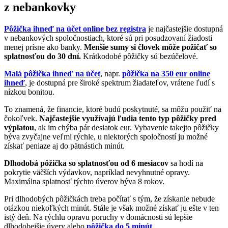
z nebankovky
Pôžička ihneď na účet online bez registra
je najčastejšie dostupná
v nebankových spoločnostiach, ktoré sú pri posudzovaní žiadosti
menej prísne ako banky.
Menšie sumy si človek môže požičať so
splatnosťou do 30 dní.
Krátkodobé pôžičky sú bezúčelové.
Malá pôžička ihneď na účet
, napr.
pôžička na 350 eur online
ihneď
, je dostupná pre široké spektrum žiadateľov, vrátene ľudí s
nízkou bonitou.
To znamená, že financie, ktoré budú poskytnuté, sa môžu použiť na
čokoľvek.
Najčastejšie využívajú ľudia tento typ pôžičky pred
výplatou
, ak im chýba pár desiatok eur. Vybavenie takejto pôžičky
býva zvyčajne veľmi rýchle, u niektorých spoločností ju možné
získať peniaze aj do pätnástich minút.
Dlhodobá pôžička so splatnosťou od 6 mesiacov
sa hodí na
pokrytie väčších výdavkov, napríklad nevyhnutné opravy.
Maximálna splatnosť týchto úverov býva 8 rokov.
Pri dlhodobých pôžičkách treba počítať s tým, že získanie nebude
otázkou niekoľkých minút. Stále je však možné získať ju ešte v ten
istý deň. Na rýchlu opravu poruchy v domácnosti sú lepšie
dlhodobejšie úvery alebo
pôžička do 5 minút
.