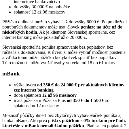
internetové bankovníctvo
do výšky 30 000
€ na pobočke
splatnosť 12 až 96 mesiacov
Pôžičku online si možno vybaviť až do výšky 6000 €. Po predložení
potrebných dokumentov môže mať človek
peniaze na účte už do
niekoľkých hodín
. Ak je klientom Slovenskej sporiteľne, cez
internet banking môže požiadať až o 20 000 €.
Slovenská sporiteľňa ponúka spracovanie bez poplatkov, bez
ručiteľa a dokladovania. K úveru si môže vybrať možnosť poistenia
a vďaka tomu môže pôžičku kedykoľvek splatiť bez poplatkov.
Túto možnosť môžu využiť osoby vo veku od 18 do 61 rokov.
mBank
výška úveru
od 350 € do 24 000 € pre aktuálnych klientov
cez internet banking
doba splatnosti
12 až 96 mesiacov
malá pôžička mPôžička Plus
od 350
€
do 1 500
€
so
splatnosťou 12 mesiacov
Možnosť pôžičky ihneď bez zbytočných vybavovačiek ponúka aj
banka mBank. Ako prvá prišla s
pôžičkou s 0% úrokom pre ľudí,
ktorí ešte v mBank nemali žiadnu pôžičku
. Platí sa len poplatok 2