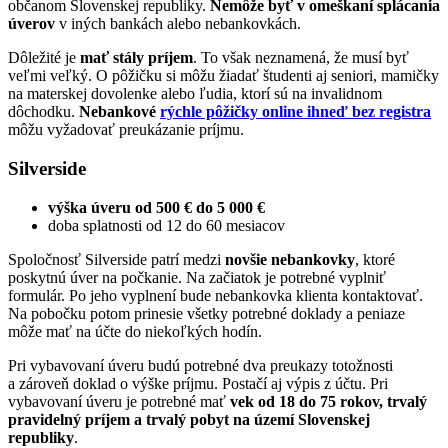
občanom Slovenskej republiky.
Nemôže byť v omeškaní splácania
úverov
v iných bankách alebo nebankovkách.
Dôležité je
mať stály príjem
. To však neznamená, že musí byť
veľmi veľký. O pôžičku si môžu žiadať študenti aj seniori, mamičky
na materskej dovolenke alebo ľudia, ktorí sú na invalidnom
dôchodku.
Nebankové
rýchle pôžičky online ihneď bez registra
môžu vyžadovať preukázanie príjmu.
Silverside
výška úveru od 500 € do 5 000 €
doba splatnosti od 12 do 60 mesiacov
Spoločnosť Silverside patrí medzi
novšie nebankovky
, ktoré
poskytnú úver na počkanie. Na začiatok je potrebné vyplniť
formulár. Po jeho vyplnení bude nebankovka klienta kontaktovať.
Na pobočku potom prinesie všetky potrebné doklady a peniaze
môže mať na účte do niekoľkých hodín.
Pri vybavovaní úveru budú potrebné dva preukazy totožnosti
a zároveň doklad o výške príjmu. Postačí aj výpis z účtu. Pri
vybavovaní úveru je potrebné mať
vek od 18 do 75 rokov, trvalý
pravidelný príjem a trvalý pobyt na území Slovenskej
republiky
.