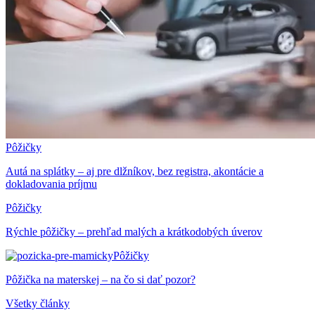
Pôžičky
Autá na splátky – aj pre dlžníkov, bez registra, akontácie a
dokladovania príjmu
Pôžičky
Rýchle pôžičky – prehľad malých a krátkodobých úverov
Pôžičky
Pôžička na materskej – na čo si dať pozor?
Všetky články