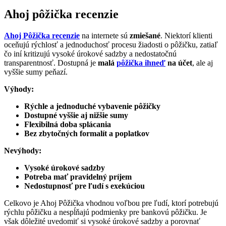
Ahoj pôžička recenzie
Ahoj Pôžička recenzie
na internete sú
zmiešané
. Niektorí klienti
oceňujú rýchlosť a jednoduchosť procesu žiadosti o pôžičku, zatiaľ
čo iní kritizujú vysoké úrokové sadzby a nedostatočnú
transparentnosť. Dostupná je
malá
pôžička ihneď
na účet
, ale aj
vyššie sumy peňazí.
Výhody:
Rýchle a jednoduché
vybavenie pôžičky
Dostupné vyššie aj nižšie sumy
Flexibilná doba splácania
Bez zbytočných formalít
a poplatkov
Nevýhody:
Vysoké úrokové sadzby
Potreba mať pravidelný príjem
Nedostupnosť pre ľudí s exekúciou
Celkovo je Ahoj Pôžička vhodnou voľbou pre ľudí, ktorí potrebujú
rýchlu pôžičku a nespĺňajú podmienky pre bankovú pôžičku. Je
však dôležité uvedomiť si vysoké úrokové sadzby a porovnať