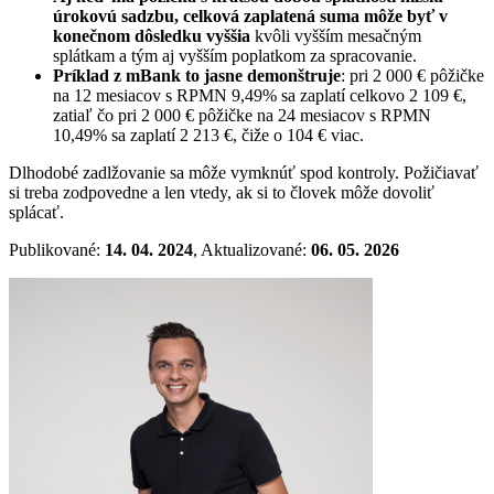
úrokovú sadzbu, celková zaplatená suma môže byť v
konečnom dôsledku vyššia
kvôli vyšším mesačným
splátkam a tým aj vyšším poplatkom za spracovanie.
Príklad z mBank to jasne demonštruje
: pri 2 000 € pôžičke
na 12 mesiacov s RPMN 9,49% sa zaplatí celkovo 2 109 €,
zatiaľ čo pri 2 000 € pôžičke na 24 mesiacov s RPMN
10,49% sa zaplatí 2 213 €, čiže o 104 € viac.
Dlhodobé zadlžovanie sa môže vymknúť spod kontroly. Požičiavať
si treba zodpovedne a len vtedy, ak si to človek môže dovoliť
splácať.
Publikované:
14. 04. 2024
, Aktualizované:
06. 05. 2026