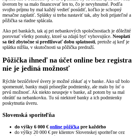
úverom by sa malo financovať len to, čo je nevyhnutné. Podľa
svojho príjmu by mal každý vedieť posúdiť, koľko je schopný
mesačne zaplatiť. Splátky si treba nastaviť tak, aby boli prijateľné a
pôžička sa riadne splácala.
Ako pri bankách, tak aj pri nebankových spoločnostiach je dôležité
porovnať všetky ponuky, ktoré sa zdajú byť vyhovujúce.
Neoplatí
sa tiež zbytočne si predlžovať dobu splatnosti
, pretože aj keď je
splátka nižšia, v skutočnosti sa pôžička predraží.
Pôžička ihneď na účet online bez registra
nie je jediná možnosť
Rýchle bezúčelové úvery je možné získať aj v banke. Ako už bolo
spomenuté, banky majú prísnejšie podmienky, ale malo by ísť o
prvú možnosť. Ak niekto neuspeje v banke, až potom by sa mal
obrátiť na nebankovku. Tu sú niektoré banky a ich podmienky
poskytnutia úveru.
Slovenská sporiteľňa
do výšky 6 000 €
online pôžička
pre každého
do výšky 20 000 € pre klientov Slovenskej sporiteľne cez