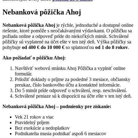
Nebanková pôžička Ahoj
Nebanková pôžička Ahoj
je rýchle, jednoduché a dostupné online
riešenie, ktoré pomôže s neočakávanými výdavkami. O pôžičku sa
požiada online a odpoveď príde do niekoľkých minút. Schválené
pôžičky sú vyplatené na účet ešte v ten istý deň. Výška pôžičky sa
pohybuje
od 400 € do 10 000 €
so splatnosťou
od 1 do 8 rokov
.
Ako požiadať o pôžičku Ahoj:
Navštíviť webovú stránku Ahoj Pôžička a vyplniť online
formulár.
Priložiť doklady o príjme za posledné 3 mesiace, občiansky
preukaz, číslo bankového účtu a kontaktné informácie.
Do 5 minút príde odpoveď o schválení, resp. neschválení.
Schválené peniaze sú k dispozícii na účte ešte v ten istý deň.
Nebanková pôžička Ahoj – podmienky pre získanie:
Vek 21 rokov a viac
Pravidelný príjem
Bez exekúcie a nedoplatkov
Podnikatelia musia podnikať aspoň 6 mesiacov