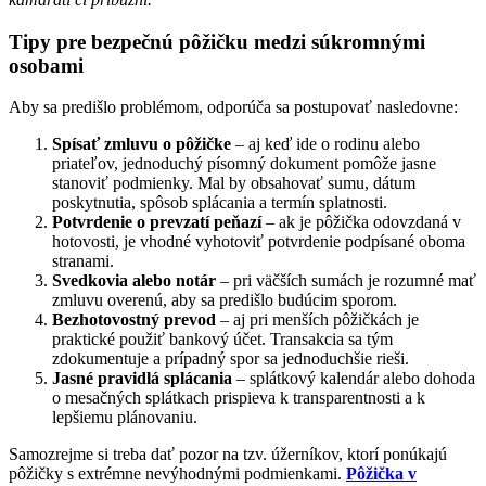
Tipy pre bezpečnú pôžičku medzi súkromnými
osobami
Aby sa predišlo problémom, odporúča sa postupovať nasledovne:
Spísať zmluvu o pôžičke
– aj keď ide o rodinu alebo
priateľov, jednoduchý písomný dokument pomôže jasne
stanoviť podmienky. Mal by obsahovať sumu, dátum
poskytnutia, spôsob splácania a termín splatnosti.
Potvrdenie o prevzatí peňazí
– ak je pôžička odovzdaná v
hotovosti, je vhodné vyhotoviť potvrdenie podpísané oboma
stranami.
Svedkovia alebo notár
– pri väčších sumách je rozumné mať
zmluvu overenú, aby sa predišlo budúcim sporom.
Bezhotovostný prevod
– aj pri menších pôžičkách je
praktické použiť bankový účet. Transakcia sa tým
zdokumentuje a prípadný spor sa jednoduchšie rieši.
Jasné pravidlá splácania
– splátkový kalendár alebo dohoda
o mesačných splátkach prispieva k transparentnosti a k
lepšiemu plánovaniu.
Samozrejme si treba dať pozor na tzv. úžerníkov, ktorí ponúkajú
pôžičky s extrémne nevýhodnými podmienkami.
Pôžička v