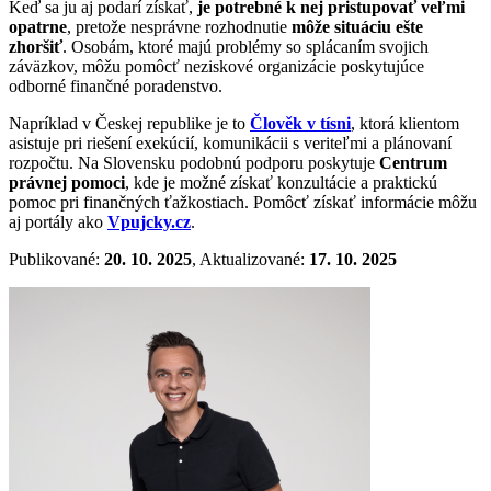
Keď sa ju aj podarí získať,
je potrebné k nej pristupovať veľmi
opatrne
, pretože nesprávne rozhodnutie
môže situáciu ešte
zhoršiť
. Osobám, ktoré majú problémy so splácaním svojich
záväzkov, môžu pomôcť neziskové organizácie poskytujúce
odborné finančné poradenstvo.
Napríklad v Českej republike je to
Člověk v tísni
, ktorá klientom
asistuje pri riešení exekúcií, komunikácii s veriteľmi a plánovaní
rozpočtu. Na Slovensku podobnú podporu poskytuje
Centrum
právnej pomoci
, kde je možné získať konzultácie a praktickú
pomoc pri finančných ťažkostiach. Pomôcť získať informácie môžu
aj portály ako
Vpujcky.cz
.
Publikované:
20. 10. 2025
, Aktualizované:
17. 10. 2025