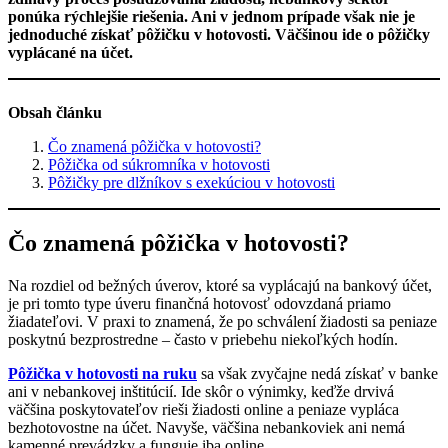
ponúka rýchlejšie riešenia. Ani v jednom prípade však nie je
jednoduché získať pôžičku v hotovosti. Väčšinou ide o pôžičky
vyplácané na účet.
Obsah článku
Čo znamená pôžička v hotovosti?
Pôžička od súkromníka v hotovosti
Pôžičky pre dlžníkov s exekúciou v hotovosti
Čo znamená pôžička v hotovosti?
Na rozdiel od bežných úverov, ktoré sa vyplácajú na bankový účet,
je pri tomto type úveru finančná hotovosť odovzdaná priamo
žiadateľovi. V praxi to znamená, že po schválení žiadosti sa peniaze
poskytnú bezprostredne – často v priebehu niekoľkých hodín.
Pôžička v hotovosti na ruku
sa však zvyčajne nedá získať v banke
ani v nebankovej inštitúcií. Ide skôr o výnimky, keďže drvivá
väčšina poskytovateľov rieši žiadosti online a peniaze vypláca
bezhotovostne na účet. Navyše, väčšina nebankoviek ani nemá
kamenné prevádzky a funguje iba online.