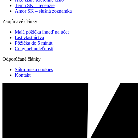
Temu SK – recenzie
Amor SK – slušná zoznamka
Zaujímavé články
Malá pôžička ihneď na účet
List vlastníctva
Pôžička do 5 minút
Ceny nehnuteľností
Odporúčané články
Súkromie a cookies
Kontakt