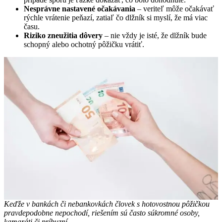
Nesprávne nastavené očakávania
– veriteľ môže očakávať
rýchle vrátenie peňazí, zatiaľ čo dlžník si myslí, že má viac
času.
Riziko zneužitia dôvery
– nie vždy je isté, že dlžník bude
schopný alebo ochotný pôžičku vrátiť.
Keďže v bankách či nebankovkách človek s hotovostnou pôžičkou
pravdepodobne nepochodí, riešením sú často súkromné osoby,
kamaráti či príbuzní.