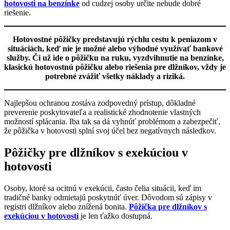
hotovosti na benzínke
od cudzej osoby určite nebude dobré
riešenie.
Hotovostné pôžičky predstavujú rýchlu cestu k peniazom v
situáciách, keď nie je možné alebo výhodné využívať bankové
služby. Či už ide o pôžičku na ruku, vyzdvihnutie na benzínke,
klasickú hotovostnú pôžičku alebo riešenia pre dlžníkov, vždy je
potrebné zvážiť všetky náklady a riziká.
Najlepšou ochranou zostáva zodpovedný prístup, dôkladné
preverenie poskytovateľa a realistické zhodnotenie vlastných
možností splácania. Iba tak sa dá vyhnúť problémom a zabezpečiť,
že pôžička v hotovosti splní svoj účel bez negatívnych následkov.
Pôžičky pre dlžníkov s exekúciou v
hotovosti
Osoby, ktoré sa ocitnú v exekúcii, často čelia situácii, keď im
tradičné banky odmietajú poskytnúť úver. Dôvodom sú zápisy v
registri dlžníkov alebo znížená bonita.
Pôžička pre dlžníkov s
exekúciou v hotovosti
je len ťažko dostupná.