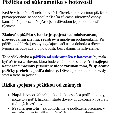
Pôžička od súkromníka v hotovosti
Keďže v bankách či nebankovkách človek s hotovostnou pôžičkou
pravdepodobne nepochodí, riešením sú často súkromné osoby,
kamaráti či príbuzní. Najčastejším dôvodom je jednoduchosť a
rýchlosť.
Žiadosť o pôžičku v banke je spojená s administratívou,
preverovaním príjmu, registrov
a mnohými podmienkami. Pri
pôžičke od blízkej osoby zvyčajne stačí ústna dohoda a dôvera.
Peniaze sa odovzdajú v hotovosti, bez čakania na schválenie.
To je však chyba a
pôžička od súkromníka v hotovosti
by mala
byť ošetrená zmluvou, ktorá bude chrániť obe strany.
Ani najlepší
kamarát či rodinný príslušník nie je zárukou toho, že splácanie
pôžičky prebehne podľa dohody
. Dôvera jednoducho nie vždy
stačí a treba sa poistiť.
Riziká spojené s pôžičkou od známych
Napätie vo vzťahoch
– ak dlžník nespláca podľa dohody,
môže to viesť k hádkam, strate dôvery či dokonca k rozvratu
rodinných vzťahov.
Právna neistota
– ak dohoda nie je podložená písomne, v
prípade sporu je ťažké dokázať, čo bolo dohodnuté.