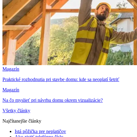
Magazín
Praktické rozhodnutia pri stavbe domu: kde sa neoplatí šetriť
Magazín
Na čo myslieť pri návrhu domu okrem vizualizácie?
Všetky články
Najčítanejšie články
Istá pôžička pre neplatičov
Ako zistiť telefónne číslo