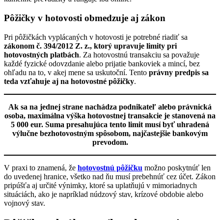
Pôžičky v hotovosti obmedzuje aj zákon
Pri pôžičkách vyplácaných v hotovosti je potrebné riadiť sa
zákonom č. 394/2012 Z. z., ktorý upravuje limity pri
hotovostných platbách
. Za hotovostnú transakciu sa považuje
každé fyzické odovzdanie alebo prijatie bankoviek a mincí, bez
ohľadu na to, v akej mene sa uskutoční. Tento
právny predpis sa
teda vzťahuje aj na hotovostné pôžičky
.
Ak sa na jednej strane nachádza podnikateľ alebo právnická
osoba, maximálna výška hotovostnej transakcie je stanovená na
5 000 eur. Suma presahujúca tento limit musí byť uhradená
výlučne bezhotovostným spôsobom, najčastejšie bankovým
prevodom.
V praxi to znamená, že
hotovostnú pôžičku
možno poskytnúť len
do uvedenej hranice, všetko nad ňu musí prebehnúť cez účet. Zákon
pripúšťa aj určité výnimky, ktoré sa uplatňujú v mimoriadnych
situáciách, ako je napríklad núdzový stav, krízové obdobie alebo
vojnový stav.