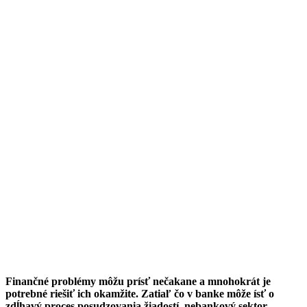
Finančné problémy môžu prísť nečakane a mnohokrát je
potrebné riešiť ich okamžite. Zatiaľ čo v banke môže ísť o
zdĺhavý proces posudzovania žiadostí, nebankový sektor