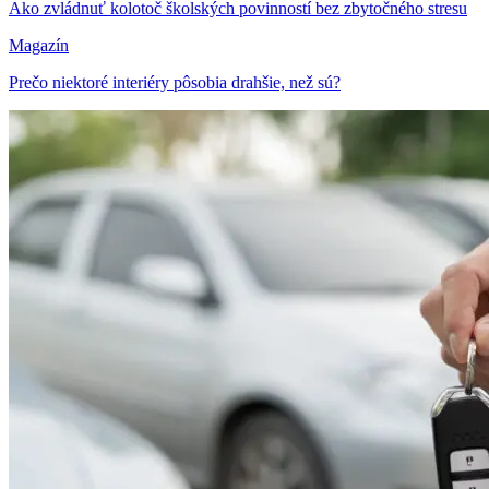
Ako zvládnuť kolotoč školských povinností bez zbytočného stresu
Magazín
Prečo niektoré interiéry pôsobia drahšie, než sú?