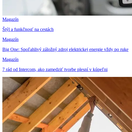
Magazín
Štýl a funkčnosť na cestách
Magazín
Big One: Spoľahlivý záložný zdroj elektrickej energie vždy po ruke
Magazín
7 rád od Intercom, ako zamedziť tvorbe plesní v kúpeľni