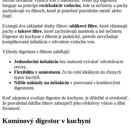
možné odvádzať vzduch von z miestnosti. Tento typ digestora
funguje na princípe
recirkulácie vzduchu
, kde sa nečistoty a pachy
zachytávajú vo filtroch, ktoré je potrebné pravidelne meniť alebo
čistiť.
Existujú dva základné druhy filtrov:
uhlíkové filtre
, ktoré eliminujú
pachy a
tukové filtre
, ktoré zachytávajú mastnotu a iné nečistoty.
Digestor do kuchyne s filtrom je praktický, pretože nevyžaduje
komplikovanú inštaláciu s odvodom vzduchu von.
Výhody digestora s filtrom zahŕňajú:
Jednoduchú inštaláciu
bez nutnosti vytvárať odvetrávacie
otvory.
Flexibilitu v umiestnení
, čo ho robí ideálnym do rôznych
typov kuchýň.
Nižšie náklady na inštaláciu
v porovnaní s komínovými
digestormi.
Keď záujemca zvažuje digestor do kuchyne, je dôležité si uvedomiť,
že pravidelná údržba filtrov zabezpečí jeho efektívny výkon a dlhú
životnosť.
Komínový digestor v kuchyni