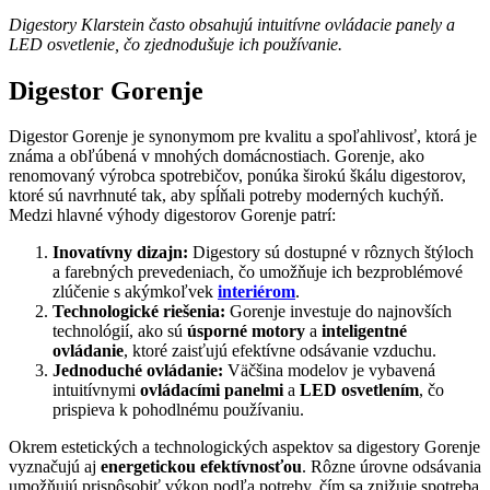
Digestory Klarstein často obsahujú intuitívne ovládacie panely a
LED osvetlenie, čo zjednodušuje ich používanie.
Digestor Gorenje
Digestor Gorenje je synonymom pre kvalitu a spoľahlivosť, ktorá je
známa a obľúbená v mnohých domácnostiach. Gorenje, ako
renomovaný výrobca spotrebičov, ponúka širokú škálu digestorov,
ktoré sú navrhnuté tak, aby spĺňali potreby moderných kuchýň.
Medzi hlavné výhody digestorov Gorenje patrí:
Inovatívny dizajn:
Digestory sú dostupné v rôznych štýloch
a farebných prevedeniach, čo umožňuje ich bezproblémové
zlúčenie s akýmkoľvek
interiérom
.
Technologické riešenia:
Gorenje investuje do najnovších
technológií, ako sú
úsporné motory
a
inteligentné
ovládanie
, ktoré zaisťujú efektívne odsávanie vzduchu.
Jednoduché ovládanie:
Väčšina modelov je vybavená
intuitívnymi
ovládacími panelmi
a
LED osvetlením
, čo
prispieva k pohodlnému používaniu.
Okrem estetických a technologických aspektov sa digestory Gorenje
vyznačujú aj
energetickou efektívnosťou
. Rôzne úrovne odsávania
umožňujú prispôsobiť výkon podľa potreby, čím sa znižuje spotreba