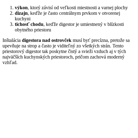
výkon
, ktorý závisí od veľkosti miestnosti a varnej plochy
dizajn
, keďže je často centrálnym prvkom v otvorenej
kuchyni
tichosť chodu
, keďže digestor je umiestnený v blízkosti
obytného priestoru
Inštalácia
digestora nad ostrovček
musí byť precízna, pretože sa
upevňuje na strop a často je viditeľný zo všetkých strán. Tento
priestorový digestor tak poskytne čistý a svieži vzduch aj v tých
najväčších kuchynských priestoroch, pričom zachová moderný
vzhľad.