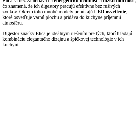
Elica sa tiež zameriava na
energetickú účinnosť
a
nízku hlučnosť
,
čo znamená, že ich digestory pracujú efektívne bez rušivých
zvukov. Okrem toho mnohé modely ponúkajú
LED osvetlenie
,
ktoré osvetľuje varnú plochu a pridáva do kuchyne príjemnú
atmosféru.
Digestor značky Elica je ideálnym riešením pre tých, ktorí hľadajú
kombináciu elegantného dizajnu a špičkovej technológie v ich
kuchyni.