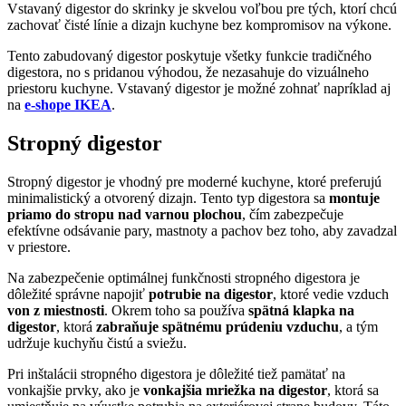
Vstavaný digestor do skrinky je skvelou voľbou pre tých, ktorí chcú
zachovať čisté línie a dizajn kuchyne bez kompromisov na výkone.
Tento zabudovaný digestor poskytuje všetky funkcie tradičného
digestora, no s pridanou výhodou, že nezasahuje do vizuálneho
priestoru kuchyne. Vstavaný digestor je možné zohnať napríklad aj
na
e-shope IKEA
.
Stropný digestor
Stropný digestor je vhodný pre moderné kuchyne, ktoré preferujú
minimalistický a otvorený dizajn. Tento typ digestora sa
montuje
priamo do stropu nad varnou plochou
, čím zabezpečuje
efektívne odsávanie pary, mastnoty a pachov bez toho, aby zavadzal
v priestore.
Na zabezpečenie optimálnej funkčnosti stropného digestora je
dôležité správne napojiť
potrubie na digestor
, ktoré vedie vzduch
von z miestnosti
. Okrem toho sa používa
spätná klapka na
digestor
, ktorá
zabraňuje spätnému prúdeniu vzduchu
, a tým
udržuje kuchyňu čistú a sviežu.
Pri inštalácii stropného digestora je dôležité tiež pamätať na
vonkajšie prvky, ako je
vonkajšia mriežka na digestor
, ktorá sa