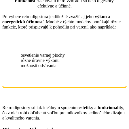
Funkčnosť
zachovaní retro vzhľadu sú tieto digestory
efektívne a účinné.
Pri výbere retro digestora je dôležité zvážiť aj jeho
výkon
a
energetickú účinnosť
. Mnohé z týchto modelov ponúkajú rôzne
funkcie, ktoré prispievajú k pohodliu pri varení, ako napríklad:
osvetlenie varnej plochy
rôzne úrovne výkonu
možnosti odsávania
Retro digestory sú tak ideálnym spojením
estetiky
a
funkcionality
,
čo z nich robí obľúbenú voľbu pre milovníkov jedinečného dizajnu
a kvalitného varenia.