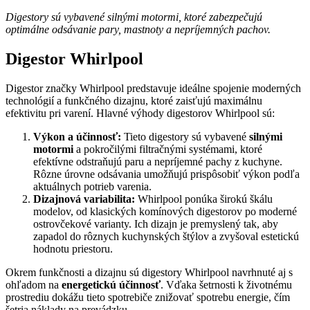
Digestory sú vybavené silnými motormi, ktoré zabezpečujú
optimálne odsávanie pary, mastnoty a nepríjemných pachov.
Digestor Whirlpool
Digestor značky Whirlpool predstavuje ideálne spojenie moderných
technológií a funkčného dizajnu, ktoré zaisťujú maximálnu
efektivitu pri varení. Hlavné výhody digestorov Whirlpool sú:
Výkon a účinnosť:
Tieto digestory sú vybavené
silnými
motormi
a pokročilými filtračnými systémami, ktoré
efektívne odstraňujú paru a nepríjemné pachy z kuchyne.
Rôzne úrovne odsávania umožňujú prispôsobiť výkon podľa
aktuálnych potrieb varenia.
Dizajnová variabilita:
Whirlpool ponúka širokú škálu
modelov, od klasických komínových digestorov po moderné
ostrovčekové varianty. Ich dizajn je premyslený tak, aby
zapadol do rôznych kuchynských štýlov a zvyšoval estetickú
hodnotu priestoru.
Okrem funkčnosti a dizajnu sú digestory Whirlpool navrhnuté aj s
ohľadom na
energetickú účinnosť
. Vďaka šetrnosti k životnému
prostrediu dokážu tieto spotrebiče znižovať spotrebu energie, čím
šetria náklady na prevádzku.