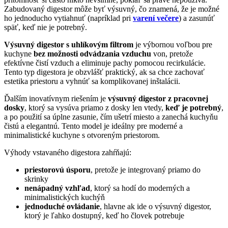
Zabudovaný digestor môže byť výsuvný, čo znamená, že je možné
ho jednoducho vytiahnuť (napríklad pri
varení večere
) a zasunúť
späť, keď nie je potrebný.
Výsuvný digestor s uhlíkovým filtrom
je výbornou voľbou pre
kuchyne
bez možnosti odvádzania vzduchu
von, pretože
efektívne čistí vzduch a eliminuje pachy pomocou recirkulácie.
Tento typ digestora je obzvlášť praktický, ak sa chce zachovať
estetika priestoru a vyhnúť sa komplikovanej inštalácii.
Ďalším inovatívnym riešením je
výsuvný digestor z pracovnej
dosky
, ktorý sa vysúva priamo z dosky len vtedy,
keď je potrebný
,
a po použití sa úplne zasunie, čím ušetrí miesto a zanechá kuchyňu
čistú a elegantnú. Tento model je ideálny pre moderné a
minimalistické kuchyne s otvoreným priestorom.
Výhody vstavaného digestora zahŕňajú:
priestorovú úsporu
, pretože je integrovaný priamo do
skrinky
nenápadný vzhľad
, ktorý sa hodí do moderných a
minimalistických kuchýň
jednoduché ovládanie
, hlavne ak ide o výsuvný digestor,
ktorý je ľahko dostupný, keď ho človek potrebuje