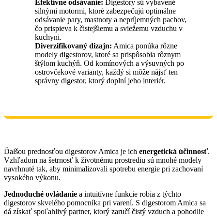
Efektívne odsávanie:
Digestory sú vybavené
silnými motormi, ktoré zabezpečujú optimálne
odsávanie pary, mastnoty a nepríjemných pachov,
čo prispieva k čistejšiemu a sviežemu vzduchu v
kuchyni.
Diverzifikovaný dizajn:
Amica ponúka rôzne
modely digestorov, ktoré sa prispôsobia rôznym
štýlom kuchýň. Od komínových a výsuvných po
ostrovčekové varianty, každý si môže nájsť ten
správny digestor, ktorý doplní jeho interiér.
Ďalšou prednosťou digestorov Amica je ich
energetická účinnosť
.
Vzhľadom na šetrnosť k životnému prostrediu sú mnohé modely
navrhnuté tak, aby minimalizovali spotrebu energie pri zachovaní
vysokého výkonu.
Jednoduché ovládanie
a intuitívne funkcie robia z týchto
digestorov skvelého pomocníka pri varení. S digestorom Amica sa
dá získať spoľahlivý partner, ktorý zaručí čistý vzduch a pohodlie