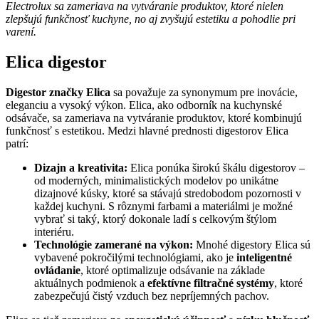
Electrolux sa zameriava na vytváranie produktov, ktoré nielen
zlepšujú funkčnosť kuchyne, no aj zvyšujú estetiku a pohodlie pri
varení.
Elica digestor
Digestor značky Elica
sa považuje za synonymum pre inovácie,
eleganciu a vysoký výkon. Elica, ako odborník na kuchynské
odsávače, sa zameriava na vytváranie produktov, ktoré kombinujú
funkčnosť s estetikou. Medzi hlavné prednosti digestorov Elica
patrí:
Dizajn a kreativita:
Elica ponúka širokú škálu digestorov –
od moderných, minimalistických modelov po unikátne
dizajnové kúsky, ktoré sa stávajú stredobodom pozornosti v
každej kuchyni. S rôznymi farbami a materiálmi je možné
vybrať si taký, ktorý dokonale ladí s celkovým štýlom
interiéru.
Technológie zamerané na výkon:
Mnohé digestory Elica sú
vybavené pokročilými technológiami, ako je
inteligentné
ovládanie
, ktoré optimalizuje odsávanie na základe
aktuálnych podmienok a
efektívne filtračné systémy
, ktoré
zabezpečujú čistý vzduch bez nepríjemných pachov.