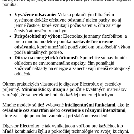
ponúka:
Vyvážené odsávanie:
Vďaka pokročilým filtračným
systémom dokáže efektívne odstrániť nielen pachy, no aj
jemné častice, ktoré vznikajú počas varenia, čím zaisťuje
čerstvú atmosféru v kuchyni.
Prispôsobiteľný výkon:
Electrolux je známy flexibilitou, a
preto mnoho modelov ponúka
nastaviteľné úrovne
odsávania
, ktoré umožňujú používateľom prispôsobiť výkon
podľa aktuálnych potrieb.
Dôraz na energetickú účinnosť:
Spotrebiče sú navrhnuté s
ohľadom na environmentálne aspekty, čím pomáhajú
znižovať náklady na energie a zanechávajú menší ekologický
odtlačok.
Okrem praktických vlastností je digestor Electrolux aj esteticky
príjemný.
Minimalistický dizajn
a použitie kvalitných materiálov
zaručujú, že sa perfektne hodí do každej modernej kuchyne.
Mnohé modely sú tiež vybavené
inteligentnými funkciami
, ako je
ovládanie cez smartfón
alebo
osvetlenie s rôznymi intenzitami
,
ktoré zaisťujú pohodlné varenie aj pri slabšom osvetlení.
Digestor Electrolux je tak vynikajúcou voľbou pre každého, kto
hľadá kombináciu štýlu a pokročilej technológie vo svojej kuchyni.