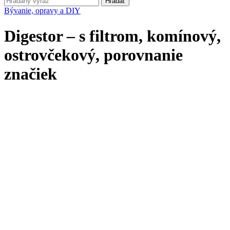
Hľadať
Bývanie, opravy a DIY
Digestor – s filtrom, komínový,
ostrovčekový, porovnanie
značiek