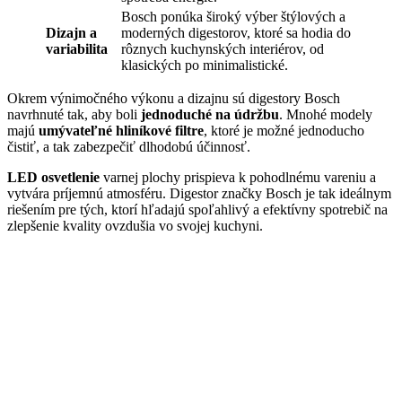
Bosch ponúka široký výber štýlových a
Dizajn a
moderných digestorov, ktoré sa hodia do
variabilita
rôznych kuchynských interiérov, od
klasických po minimalistické.
Okrem výnimočného výkonu a dizajnu sú digestory Bosch
navrhnuté tak, aby boli
jednoduché na údržbu
. Mnohé modely
majú
umývateľné hliníkové filtre
, ktoré je možné jednoducho
čistiť, a tak zabezpečiť dlhodobú účinnosť.
LED osvetlenie
varnej plochy prispieva k pohodlnému vareniu a
vytvára príjemnú atmosféru. Digestor značky Bosch je tak ideálnym
riešením pre tých, ktorí hľadajú spoľahlivý a efektívny spotrebič na
zlepšenie kvality ovzdušia vo svojej kuchyni.