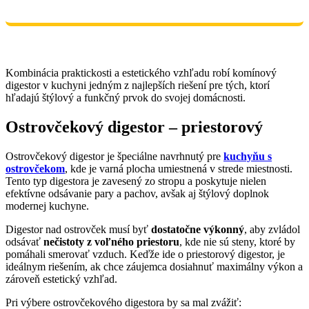
Kombinácia praktickosti a estetického vzhľadu robí komínový
digestor v kuchyni jedným z najlepších riešení pre tých, ktorí
hľadajú štýlový a funkčný prvok do svojej domácnosti.
Ostrovčekový digestor – priestorový
Ostrovčekový digestor je špeciálne navrhnutý pre
kuchyňu s
ostrovčekom
, kde je varná plocha umiestnená v strede miestnosti.
Tento typ digestora je zavesený zo stropu a poskytuje nielen
efektívne odsávanie pary a pachov, avšak aj štýlový doplnok
modernej kuchyne.
Digestor nad ostrovček musí byť
dostatočne výkonný
, aby zvládol
odsávať
nečistoty z voľného priestoru
, kde nie sú steny, ktoré by
pomáhali smerovať vzduch. Keďže ide o priestorový digestor, je
ideálnym riešením, ak chce záujemca dosiahnuť maximálny výkon a
zároveň estetický vzhľad.
Pri výbere ostrovčekového digestora by sa mal zvážiť: