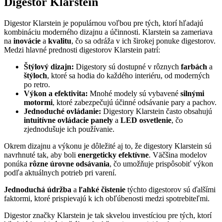
Digestor Klarstein
Digestor Klarstein je populárnou voľbou pre tých, ktorí hľadajú
kombináciu moderného dizajnu a účinnosti. Klarstein sa zameriava
na
inovácie
a
kvalitu
, čo sa odráža v ich širokej ponuke digestorov.
Medzi hlavné prednosti digestorov Klarstein patrí:
Štýlový dizajn:
Digestory sú dostupné v rôznych
farbách
a
štýloch
, ktoré sa hodia do každého interiéru, od moderných
po retro.
Výkon a efektivita:
Mnohé modely sú vybavené
silnými
motormi
, ktoré zabezpečujú účinné odsávanie pary a pachov.
Jednoduché ovládanie:
Digestory Klarstein často obsahujú
intuitívne ovládacie panely
a
LED osvetlenie
, čo
zjednodušuje ich používanie.
Okrem dizajnu a výkonu je dôležité aj to, že digestory Klarstein sú
navrhnuté tak, aby boli
energeticky efektívne
. Väčšina modelov
ponúka
rôzne úrovne odsávania
, čo umožňuje prispôsobiť výkon
podľa aktuálnych potrieb pri varení.
Jednoduchá údržba
a
ľahké čistenie
týchto digestorov sú ďalšími
faktormi, ktoré prispievajú k ich obľúbenosti medzi spotrebiteľmi.
Digestor značky Klarstein je tak skvelou investíciou pre tých, ktorí