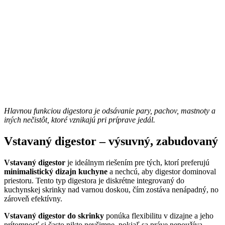
Hlavnou funkciou digestora je odsávanie pary, pachov, mastnoty a
iných nečistôt, ktoré vznikajú pri príprave jedál.
Vstavaný digestor – výsuvný, zabudovaný
Vstavaný digestor
je ideálnym riešením pre tých, ktorí preferujú
minimalistický dizajn kuchyne
a nechcú, aby digestor dominoval
priestoru. Tento typ digestora je diskrétne integrovaný do
kuchynskej skrinky nad varnou doskou, čím zostáva nenápadný, no
zároveň efektívny.
Vstavaný digestor do skrinky
ponúka flexibilitu v dizajne a jeho
prítomnosť si často nikto nevšimne, pokiaľ sa práve nepoužíva.