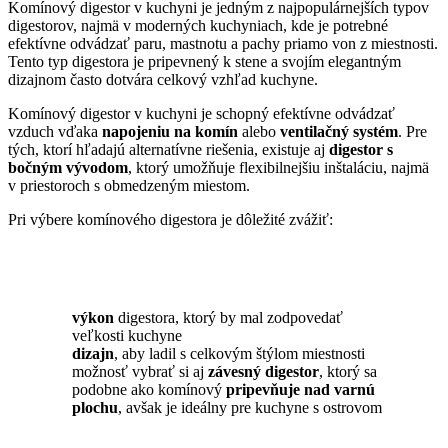
Komínový digestor v kuchyni je jedným z najpopulárnejších typov
digestorov, najmä v moderných kuchyniach, kde je potrebné
efektívne odvádzať paru, mastnotu a pachy priamo von z miestnosti.
Tento typ digestora je pripevnený k stene a svojím elegantným
dizajnom často dotvára celkový vzhľad kuchyne.
Komínový digestor v kuchyni je schopný efektívne odvádzať
vzduch vďaka
napojeniu na komín
alebo
ventilačný systém
. Pre
tých, ktorí hľadajú alternatívne riešenia, existuje aj
digestor s
bočným vývodom
, ktorý umožňuje flexibilnejšiu inštaláciu, najmä
v priestoroch s obmedzeným miestom.
Pri výbere komínového digestora je dôležité zvážiť:
výkon
digestora, ktorý by mal zodpovedať
veľkosti kuchyne
dizajn
, aby ladil s celkovým štýlom miestnosti
možnosť vybrať si aj
závesný digestor
, ktorý sa
podobne ako komínový
pripevňuje nad varnú
plochu
, avšak je ideálny pre kuchyne s ostrovom