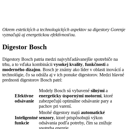
Okrem estetických a technologických aspektov sa digestory Gorenje
vyznačujú aj energetickou efektívnosťou.
Digestor Bosch
Digestory Bosch patria medzi najvyhľadávanejšie spotrebiče na
trhu, a to vďaka kombinácii
vysokej kvality
,
funkčnosti
a
moderného dizajnu
. Bosch je známy ako líder v oblasti inovácií a
technológie, čo sa odráža aj v ich ponuke digestorov. Medzi hlavné
prednosti digestorov Bosch patrí:
Modely Bosch sú vybavené
silnými
a
Efektívne
energeticky úspornými motormi
, ktoré
odsávanie
zabezpečujú optimálne odsávanie pary a
pachov pri varení.
Mnohé digestory majú
automatické
Inteligentné
senzory
, ktoré prispôsobujú výkon
funkcie
odsávania podľa potreby, čím sa znižuje
spotreba energie.