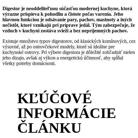
Digestor je neoddeliteľnou súčasťou modernej kuchyne, ktorá
výrazne prispieva k pohodliu a čistote počas varenia. Jeho
hlavnou funkciou je odsávanie pary, pachov, mastnoty a iných
nečistôt, ktoré vznikajú pri príprave jedál. Tým zabezpečuje, že
vzduch v kuchyni zostáva svieži a bez nepríjemných pachov.
Existuje množstvo typov digestorov, od klasických komínových, cez
výsuvné, až po ostrovčekové modely, ktoré sú ideálne pre
kuchynské ostrovy. Pri výbere digestora je dôležité zohľadniť nielen
jeho dizajn, avšak aj výkon a energetickú účinnosť, aby spĺňal
všetky potreby domácnosti.
KĽÚČOVÉ
INFORMÁCIE
ČLÁNKU