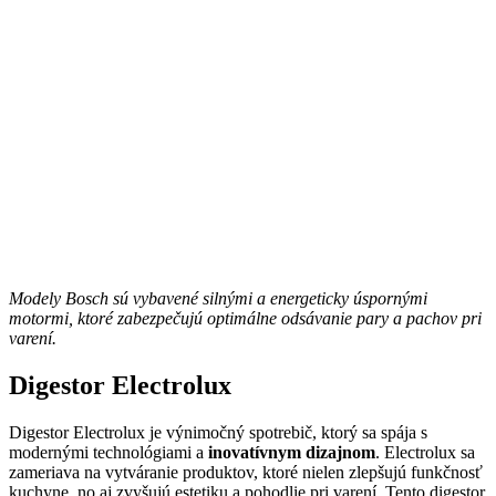
Modely Bosch sú vybavené silnými a energeticky úspornými
motormi, ktoré zabezpečujú optimálne odsávanie pary a pachov pri
varení.
Digestor Electrolux
Digestor Electrolux je výnimočný spotrebič, ktorý sa spája s
modernými technológiami a
inovatívnym dizajnom
. Electrolux sa
zameriava na vytváranie produktov, ktoré nielen zlepšujú funkčnosť
kuchyne, no aj zvyšujú estetiku a pohodlie pri varení. Tento digestor