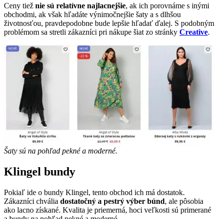
Ceny tiež
nie sú relatívne najlacnejšie
, ak ich porovnáme s inými
obchodmi, ak však hľadáte výnimočnejšie šaty a s dlhšou
životnosťou, pravdepodobne bude lepšie hľadať ďalej. S podobným
problémom sa stretli zákazníci pri nákupe šiat zo stránky
Creative
.
Šaty sú na pohľad pekné a moderné.
Klingel bundy
Pokiaľ ide o bundy Klingel, tento obchod ich má dostatok.
Zákazníci chvália
dostatočný a pestrý výber búnd
, ale pôsobia
ako lacno získané. Kvalita je priemerná, hoci veľkosti sú primerané
a bundy na pohľad pekné a moderné.