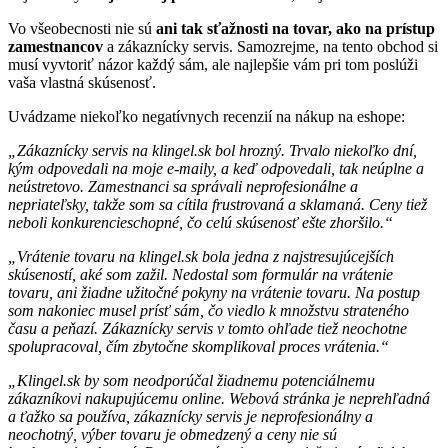
Vo všeobecnosti nie sú
ani tak sťažnosti na tovar, ako na prístup
zamestnancov
a zákaznícky servis. Samozrejme, na tento obchod si
musí vyvtoriť názor každý sám, ale najlepšie vám pri tom poslúži
vaša vlastná skúsenosť.
Uvádzame niekoľko negatívnych recenzií na nákup na eshope:
„Zákaznícky servis na klingel.sk bol hrozný. Trvalo niekoľko dní,
kým odpovedali na moje e-maily, a keď odpovedali, tak neúplne a
neústretovo. Zamestnanci sa správali neprofesionálne a
nepriateľsky, takže som sa cítila frustrovaná a sklamaná. Ceny tiež
neboli konkurencieschopné, čo celú skúsenosť ešte zhoršilo.“
„Vrátenie tovaru na klingel.sk bola jedna z najstresujúcejších
skúseností, aké som zažil. Nedostal som formulár na vrátenie
tovaru, ani žiadne užitočné pokyny na vrátenie tovaru. Na postup
som nakoniec musel prísť sám, čo viedlo k množstvu strateného
času a peňazí. Zákaznícky servis v tomto ohľade tiež neochotne
spolupracoval, čím zbytočne skomplikoval proces vrátenia.“
„Klingel.sk by som neodporúčal žiadnemu potenciálnemu
zákazníkovi nakupujúcemu online. Webová stránka je neprehľadná
a ťažko sa používa, zákaznícky servis je neprofesionálny a
neochotný, výber tovaru je obmedzený a ceny nie sú