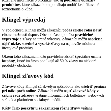
rozšírené informácie o produkte, ako aj
podrobné obrázky
produktov
, ktoré zákazníkom pomáhajú urobiť kvalifikované
rozhodnutie o kúpe.
Klingel výpredaj
V spoločnosti Klingel môžu zákazníci
počas celého roka nájsť
rôzne možnosti úspor
. Obchod často ponúka
pravidelné
výpredaje
a zľavy na určité výrobky. Zákazníci môžu napríklad
nájsť
nízke, stredné a vysoké zľavy
na najnovšie módne a
lifestylové produkty.
Okrem toho zákazníci môžu pravidelne získať
špeciálne online
kupóny
, ktoré im často ponúkajú až 50 % zľavy na niektoré
produkty obchodu.
Klingel zľavový kód
Zľavové kódy Klingel sú skvelým spôsobom, ako
ušetriť peniaze
pri nákupoch online
. Zákazníci môžu nájsť
zľavové kódy v
celom rade zdrojov
vrátane informačných bulletinov, webových
stránok a platforiem sociálnych médií.
Kódy často
poskytujú zákazníkom rôzne zľavy
vrátane