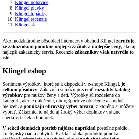
Klingel nohavice
Klingel plavky
Klingel topánky
Klingel recenzie
Klingel.sk
Ako medzinárodne pôsobiaci internetový obchod Klingel
zaručuje,
že zákazníkom ponúkne najlepší zážitok a najlepšie ceny
, ako aj
najlepší zákaznícky servis. Recenzie
zákazníkov však netvrdia to
isté.
Klingel eshop
Sortiment výrobkov, ktoré sú k dispozícii v e-shope Klingel,
je
celkom pôsobivý
. Zákazníci si môžu prezerať
rozsiahly katalóg
výrobkov
pre mužov, ženy a deti. Výrobky sú rozdelené do
kategórií, ako je oblečenie, obuv, športové oblečenie a spodná
bielizeň, a
ponúkajú obrovský výber tovaru
, z ktorého si môžete
vybrať. Zákazníci tu nájdu aj široký výber doplnkov vrátane
šperkov, tašiek a hodiniek.
V sekcii domácich potrieb nájdete napríklad
posteľné prádlo,
kuchynský riad a nábytok. Každá stránka produktu ponúka