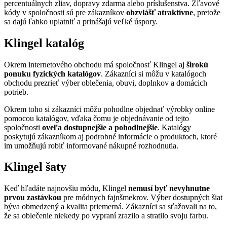
percentuálnych zliav, dopravy zdarma alebo príslušenstva. Zľavové
kódy v spoločnosti sú pre zákazníkov
obzvlášť atraktívne
, pretože
sa dajú ľahko uplatniť a prinášajú veľké úspory.
Klingel katalóg
Okrem internetového obchodu má spoločnosť Klingel aj
širokú
ponuku fyzických katalógov
. Zákazníci si môžu v katalógoch
obchodu prezrieť výber oblečenia, obuvi, doplnkov a domácich
potrieb.
Okrem toho si zákazníci môžu pohodlne objednať výrobky online
pomocou katalógov, vďaka čomu je objednávanie od tejto
spoločnosti
oveľa dostupnejšie a pohodlnejšie
. Katalógy
poskytujú zákazníkom aj podrobné informácie o produktoch, ktoré
im umožňujú robiť informované nákupné rozhodnutia.
Klingel šaty
Keď hľadáte najnovšiu módu, Klingel
nemusí byť nevyhnutne
prvou zastávkou
pre módnych fajnšmekrov. Výber dostupných šiat
býva obmedzený a kvalita priemerná. Zákazníci sa sťažovali na to,
že sa oblečenie niekedy po vypraní zrazilo a stratilo svoju farbu.