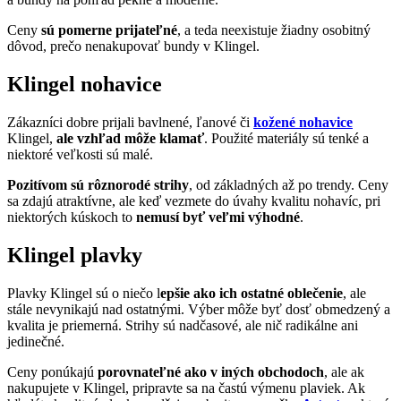
Ceny
sú pomerne prijateľné
, a teda neexistuje žiadny osobitný
dôvod, prečo nenakupovať bundy v Klingel.
Klingel nohavice
Zákazníci dobre prijali bavlnené, ľanové či
kožené nohavice
Klingel,
ale vzhľad môže klamať
. Použité materiály sú tenké a
niektoré veľkosti sú malé.
Pozitívom sú rôznorodé strihy
, od základných až po trendy. Ceny
sa zdajú atraktívne, ale keď vezmete do úvahy kvalitu nohavíc, pri
niektorých kúskoch to
nemusí byť veľmi výhodné
.
Klingel plavky
Plavky Klingel sú o niečo l
epšie ako ich ostatné oblečenie
, ale
stále nevynikajú nad ostatnými. Výber môže byť dosť obmedzený a
kvalita je priemerná. Strihy sú nadčasové, ale nič radikálne ani
jedinečné.
Ceny ponúkajú
porovnateľné ako v iných obchodoch
, ale ak
nakupujete v Klingel, pripravte sa na častú výmenu plaviek. Ak