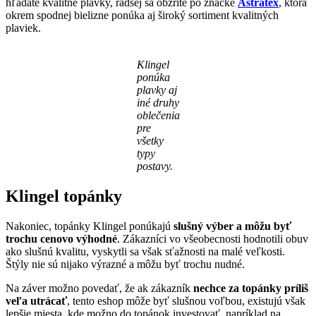
hľadáte kvalitné plavky, radšej sa obzrite po značke
Astratex
, ktorá
okrem spodnej bielizne ponúka aj široký sortiment kvalitných
plaviek.
Klingel
ponúka
plavky aj
iné druhy
oblečenia
pre
všetky
typy
postavy.
Klingel topánky
Nakoniec, topánky Klingel ponúkajú
slušný výber a môžu byť
trochu cenovo výhodné
. Zákazníci vo všeobecnosti hodnotili obuv
ako slušnú kvalitu, vyskytli sa však sťažnosti na malé veľkosti.
Štýly nie sú nijako výrazné a môžu byť trochu nudné.
Na záver možno povedať, že ak zákazník
nechce za topánky príliš
veľa utrácať
, tento eshop môže byť slušnou voľbou, existujú však
lepšie miesta, kde možno do topánok investovať, napríklad na