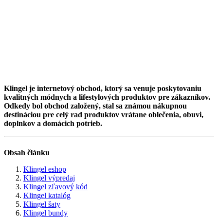
Klingel je internetový obchod, ktorý sa venuje poskytovaniu
kvalitných módnych a lifestylových produktov pre zákazníkov.
Odkedy bol obchod založený, stal sa známou nákupnou
destináciou pre celý rad produktov vrátane oblečenia, obuvi,
doplnkov a domácich potrieb.
Obsah článku
Klingel eshop
Klingel výpredaj
Klingel zľavový kód
Klingel katalóg
Klingel šaty
Klingel bundy