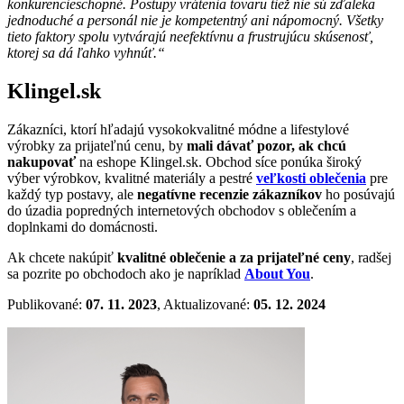
konkurencieschopné. Postupy vrátenia tovaru tiež nie sú zďaleka
jednoduché a personál nie je kompetentný ani nápomocný. Všetky
tieto faktory spolu vytvárajú neefektívnu a frustrujúcu skúsenosť,
ktorej sa dá ľahko vyhnúť.“
Klingel.sk
Zákazníci, ktorí hľadajú vysokokvalitné módne a lifestylové
výrobky za prijateľnú cenu, by
mali dávať pozor, ak chcú
nakupovať
na eshope Klingel.sk. Obchod síce ponúka široký
výber výrobkov, kvalitné materiály a pestré
veľkosti oblečenia
pre
každý typ postavy, ale
negatívne recenzie zákazníkov
ho posúvajú
do úzadia popredných internetových obchodov s oblečením a
doplnkami do domácnosti.
Ak chcete nakúpiť
kvalitné oblečenie a za prijateľné ceny
, radšej
sa pozrite po obchodoch ako je napríklad
About You
.
Publikované:
07. 11. 2023
, Aktualizované:
05. 12. 2024