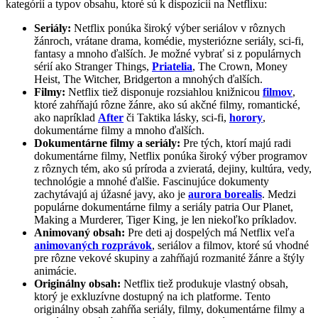
kategórií a typov obsahu, ktoré sú k dispozícii na Netflixu:
Seriály:
Netflix ponúka široký výber seriálov v rôznych
žánroch, vrátane drama, komédie, mysteriózne seriály, sci-fi,
fantasy a mnoho ďalších. Je možné vybrať si z populárnych
sérií ako Stranger Things,
Priatelia
, The Crown, Money
Heist, The Witcher, Bridgerton a mnohých ďalších.
Filmy:
Netflix tiež disponuje rozsiahlou knižnicou
filmov
,
ktoré zahŕňajú rôzne žánre, ako sú akčné filmy, romantické,
ako napríklad
After
či Taktika lásky, sci-fi,
horory
,
dokumentárne filmy a mnoho ďalších.
Dokumentárne filmy a seriály:
Pre tých, ktorí majú radi
dokumentárne filmy, Netflix ponúka široký výber programov
z rôznych tém, ako sú príroda a zvieratá, dejiny, kultúra, vedy,
technológie a mnohé ďalšie. Fascinujúce dokumenty
zachytávajú aj úžasné javy, ako je
aurora borealis
. Medzi
populárne dokumentárne filmy a seriály patria Our Planet,
Making a Murderer, Tiger King, je len niekoľko príkladov.
Animovaný obsah:
Pre deti aj dospelých má Netflix veľa
animovaných rozprávok
, seriálov a filmov, ktoré sú vhodné
pre rôzne vekové skupiny a zahŕňajú rozmanité žánre a štýly
animácie.
Originálny obsah:
Netflix tiež produkuje vlastný obsah,
ktorý je exkluzívne dostupný na ich platforme. Tento
originálny obsah zahŕňa seriály, filmy, dokumentárne filmy a