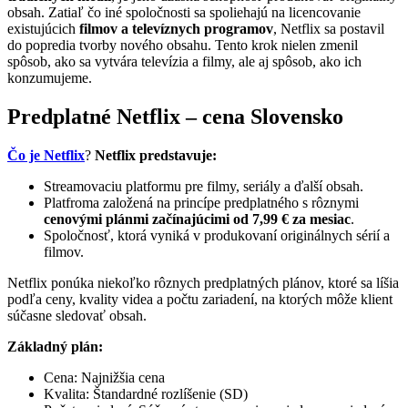
obsah. Zatiaľ čo iné spoločnosti sa spoliehajú na licencovanie
existujúcich
filmov a televíznych programov
, Netflix sa postavil
do popredia tvorby nového obsahu. Tento krok nielen zmenil
spôsob, ako sa vytvára televízia a filmy, ale aj spôsob, ako ich
konzumujeme.
Predplatné Netflix – cena Slovensko
Čo je Netflix
?
Netflix predstavuje:
Streamovaciu platformu pre filmy, seriály a ďalší obsah.
Platfroma založená na princípe predplatného s rôznymi
cenovými plánmi začínajúcimi od 7,99 € za mesiac
.
Spoločnosť, ktorá vyniká v produkovaní originálnych sérií a
filmov.
Netflix ponúka niekoľko rôznych predplatných plánov, ktoré sa líšia
podľa ceny, kvality videa a počtu zariadení, na ktorých môže klient
súčasne sledovať obsah.
Základný plán:
Cena: Najnižšia cena
Kvalita: Štandardné rozlíšenie (SD)