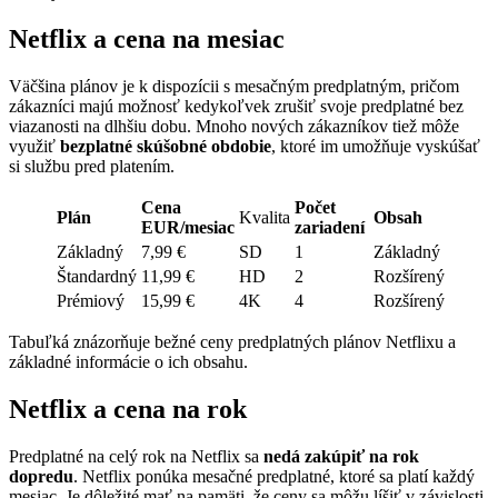
Netflix a cena na mesiac
Väčšina plánov je k dispozícii s mesačným predplatným, pričom
zákazníci majú možnosť kedykoľvek zrušiť svoje predplatné bez
viazanosti na dlhšiu dobu. Mnoho nových zákazníkov tiež môže
využiť
bezplatné skúšobné obdobie
, ktoré im umožňuje vyskúšať
si službu pred platením.
Cena
Počet
Plán
Kvalita
Obsah
EUR/mesiac
zariadení
Základný
7,99 €
SD
1
Základný
Štandardný
11,99 €
HD
2
Rozšírený
Prémiový
15,99 €
4K
4
Rozšírený
Tabuľká znázorňuje bežné ceny predplatných plánov Netflixu a
základné informácie o ich obsahu.
Netflix a cena na rok
Predplatné na celý rok na Netflix sa
nedá zakúpiť na rok
dopredu
. Netflix ponúka mesačné predplatné, ktoré sa platí každý
mesiac. Je dôležité mať na pamäti, že ceny sa môžu líšiť v závislosti