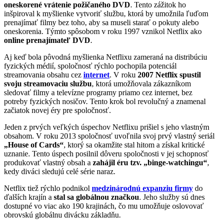
oneskorené vrátenie požičaného DVD
. Tento zážitok ho
inšpiroval k myšlienke vytvoriť službu, ktorá by umožnila ľuďom
prenajímať filmy bez toho, aby sa museli starať o pokuty alebo
oneskorenia. Týmto spôsobom v roku 1997 vznikol Netflix ako
online prenajímateľ DVD
.
Aj keď bola pôvodná myšlienka Netflixu zameraná na distribúciu
fyzických médií, spoločnosť rýchlo pochopila potenciál
streamovania obsahu cez
internet
. V roku
2007 Netflix spustil
svoju streamovaciu službu
, ktorá umožňovala zákazníkom
sledovať filmy a televízne programy priamo cez internet, bez
potreby fyzických nosičov. Tento krok bol revolučný a znamenal
začiatok novej éry pre spoločnosť.
Jeden z prvých veľkých úspechov Netflixu prišiel s jeho vlastným
obsahom. V roku 2013 spoločnosť uvoľnila svoj prvý vlastný seriál
„House of Cards“
, ktorý sa okamžite stal hitom a získal kritické
uznanie. Tento úspech posilnil dôveru spoločnosti v jej schopnosť
produkovať vlastný obsah a
zahájil éru tzv. „binge-watchingu“
,
kedy diváci sledujú celé série naraz.
Netflix tiež rýchlo podnikol
medzinárodnú expanziu firmy
do
ďalších krajín a
stal sa globálnou značkou
. Jeho služby sú dnes
dostupné vo viac ako 190 krajinách, čo mu umožňuje oslovovať
obrovskú globálnu divácku základňu.