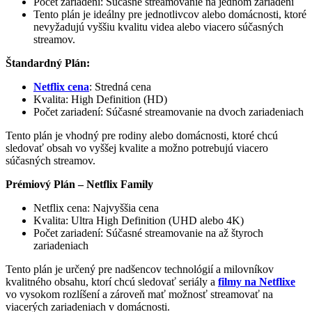
Počet zariadení: Súčasné streamovanie na jednom zariadení
Tento plán je ideálny pre jednotlivcov alebo domácnosti, ktoré
nevyžadujú vyššiu kvalitu videa alebo viacero súčasných
streamov.
Štandardný Plán:
Netflix cena
: Stredná cena
Kvalita: High Definition (HD)
Počet zariadení: Súčasné streamovanie na dvoch zariadeniach
Tento plán je vhodný pre rodiny alebo domácnosti, ktoré chcú
sledovať obsah vo vyššej kvalite a možno potrebujú viacero
súčasných streamov.
Prémiový Plán – Netflix Family
Netflix cena: Najvyššia cena
Kvalita: Ultra High Definition (UHD alebo 4K)
Počet zariadení: Súčasné streamovanie na až štyroch
zariadeniach
Tento plán je určený pre nadšencov technológií a milovníkov
kvalitného obsahu, ktorí chcú sledovať seriály a
filmy na Netflixe
vo vysokom rozlíšení a zároveň mať možnosť streamovať na
viacerých zariadeniach v domácnosti.