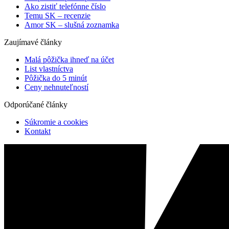
Ako zistiť telefónne číslo
Temu SK – recenzie
Amor SK – slušná zoznamka
Zaujímavé články
Malá pôžička ihneď na účet
List vlastníctva
Pôžička do 5 minút
Ceny nehnuteľností
Odporúčané články
Súkromie a cookies
Kontakt