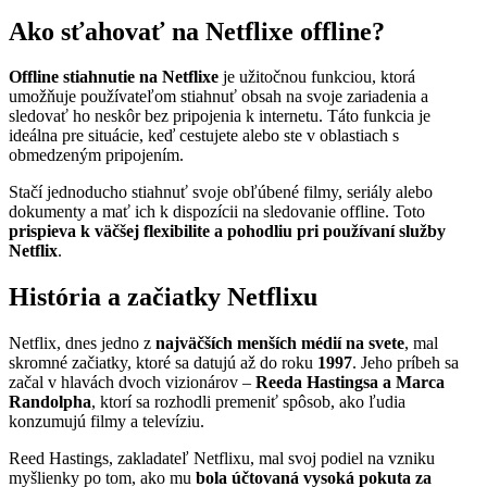
Ako sťahovať na Netflixe offline?
Offline stiahnutie na Netflixe
je užitočnou funkciou, ktorá
umožňuje používateľom stiahnuť obsah na svoje zariadenia a
sledovať ho neskôr bez pripojenia k internetu. Táto funkcia je
ideálna pre situácie, keď cestujete alebo ste v oblastiach s
obmedzeným pripojením.
Stačí jednoducho stiahnuť svoje obľúbené filmy, seriály alebo
dokumenty a mať ich k dispozícii na sledovanie offline. Toto
prispieva k väčšej flexibilite a pohodliu pri používaní služby
Netflix
.
História a začiatky Netflixu
Netflix, dnes jedno z
najväčších menších médií na svete
, mal
skromné začiatky, ktoré sa datujú až do roku
1997
. Jeho príbeh sa
začal v hlavách dvoch vizionárov –
Reeda Hastingsa a Marca
Randolpha
, ktorí sa rozhodli premeniť spôsob, ako ľudia
konzumujú filmy a televíziu.
Reed Hastings, zakladateľ Netflixu, mal svoj podiel na vzniku
myšlienky po tom, ako mu
bola účtovaná vysoká pokuta za