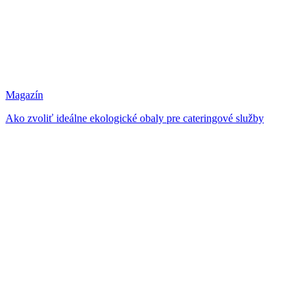
Magazín
Ako zvoliť ideálne ekologické obaly pre cateringové služby