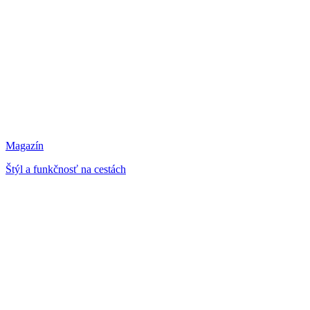
Magazín
Štýl a funkčnosť na cestách