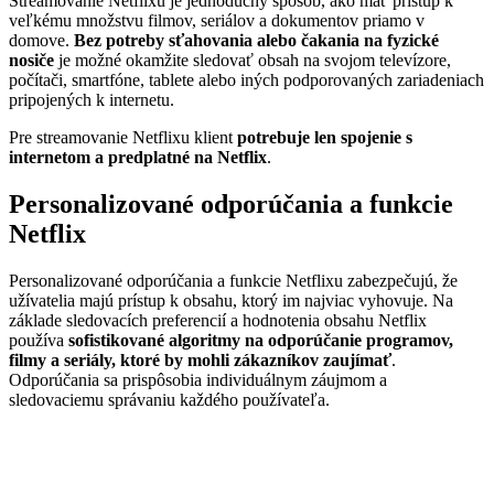
Streamovanie Netflixu je jednoduchý spôsob, ako mať prístup k
veľkému množstvu filmov, seriálov a dokumentov priamo v
domove.
Bez potreby sťahovania alebo čakania na fyzické
nosiče
je možné okamžite sledovať obsah na svojom televízore,
počítači, smartfóne, tablete alebo iných podporovaných zariadeniach
pripojených k internetu.
Pre streamovanie Netflixu klient
potrebuje len spojenie s
internetom a predplatné na Netflix
.
Personalizované odporúčania a funkcie
Netflix
Personalizované odporúčania a funkcie Netflixu zabezpečujú, že
užívatelia majú prístup k obsahu, ktorý im najviac vyhovuje. Na
základe sledovacích preferencií a hodnotenia obsahu Netflix
používa
sofistikované algoritmy na odporúčanie programov,
filmy a seriály, ktoré by mohli zákazníkov zaujímať
.
Odporúčania sa prispôsobia individuálnym záujmom a
sledovaciemu správaniu každého používateľa.