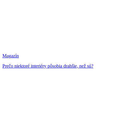
Magazín
Prečo niektoré interiéry pôsobia drahšie, než sú?