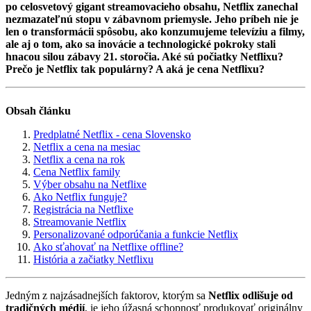
po celosvetový gigant streamovacieho obsahu, Netflix zanechal
nezmazateľnú stopu v zábavnom priemysle. Jeho príbeh nie je
len o transformácii spôsobu, ako konzumujeme televíziu a filmy,
ale aj o tom, ako sa inovácie a technologické pokroky stali
hnacou silou zábavy 21. storočia. Aké sú počiatky Netflixu?
Prečo je Netflix tak populárny? A aká je cena Netflixu?
Obsah článku
Predplatné Netflix - cena Slovensko
Netflix a cena na mesiac
Netflix a cena na rok
Cena Netflix family
Výber obsahu na Netflixe
Ako Netflix funguje?
Registrácia na Netflixe
Streamovanie Netflix
Personalizované odporúčania a funkcie Netflix
Ako sťahovať na Netflixe offline?
História a začiatky Netflixu
Jedným z najzásadnejších faktorov, ktorým sa
Netflix odlišuje od
tradičných médií
, je jeho úžasná schopnosť produkovať originálny