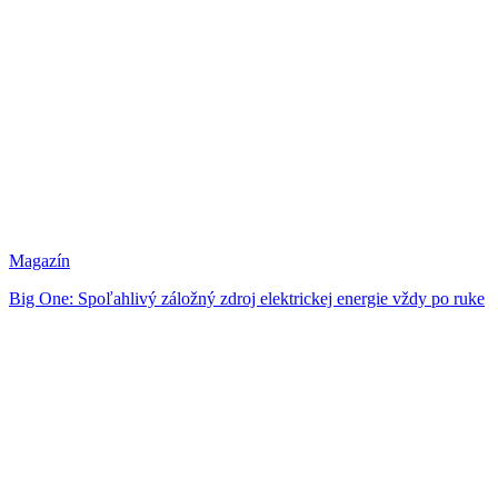
Magazín
Big One: Spoľahlivý záložný zdroj elektrickej energie vždy po ruke