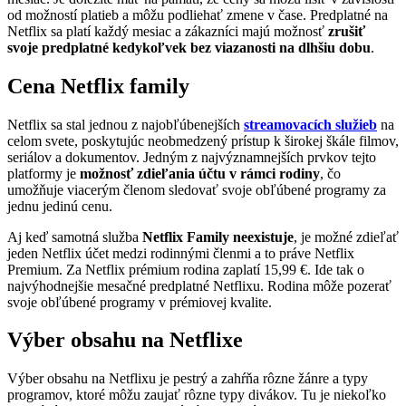
od možností platieb a môžu podliehať zmene v čase. Predplatné na
Netflix sa platí každý mesiac a zákazníci majú možnosť
zrušiť
svoje predplatné kedykoľvek bez viazanosti na dlhšiu dobu
.
Cena Netflix family
Netflix sa stal jednou z najobľúbenejších
streamovacích služieb
na
celom svete, poskytujúc neobmedzený prístup k širokej škále filmov,
seriálov a dokumentov. Jedným z najvýznamnejších prvkov tejto
platformy je
možnosť zdieľania účtu v rámci rodiny
, čo
umožňuje viacerým členom sledovať svoje obľúbené programy za
jednu jedinú cenu.
Aj keď samotná služba
Netflix Family neexistuje
, je možné zdieľať
jeden Netflix účet medzi rodinnými členmi a to práve Netflix
Premium. Za Netflix prémium rodina zaplatí 15,99 €. Ide tak o
najvýhodnejšie mesačné predplatné Netflixu. Rodina môže pozerať
svoje obľúbené programy v prémiovej kvalite.
Výber obsahu na Netflixe
Výber obsahu na Netflixu je pestrý a zahŕňa rôzne žánre a typy
programov, ktoré môžu zaujať rôzne typy divákov. Tu je niekoľko