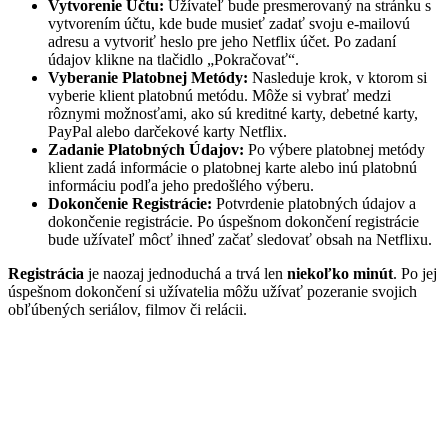
Vytvorenie Účtu:
Užívateľ bude presmerovaný na stránku s
vytvorením účtu, kde bude musieť zadať svoju e-mailovú
adresu a vytvoriť heslo pre jeho Netflix účet. Po zadaní
údajov klikne na tlačidlo „Pokračovať“.
Vyberanie Platobnej Metódy:
Nasleduje krok, v ktorom si
vyberie klient platobnú metódu. Môže si vybrať medzi
rôznymi možnosťami, ako sú kreditné karty, debetné karty,
PayPal alebo darčekové karty Netflix.
Zadanie Platobných Údajov:
Po výbere platobnej metódy
klient zadá informácie o platobnej karte alebo inú platobnú
informáciu podľa jeho predošlého výberu.
Dokončenie Registrácie:
Potvrdenie platobných údajov a
dokončenie registrácie. Po úspešnom dokončení registrácie
bude užívateľ môcť ihneď začať sledovať obsah na Netflixu.
Registrácia
je naozaj jednoduchá a trvá len
niekoľko minút
. Po jej
úspešnom dokončení si užívatelia môžu užívať pozeranie svojich
obľúbených seriálov, filmov či relácii.