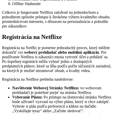
Offline Stiahnutie
Celkovo je fungovanie Netflixu založené na jednoduchom a
pohodlnom spôsobe prístupu k širokému výberu kvalitného obsahu
prostredníctvom internetu, s dôrazom na personalizáciu a pohodlie
pre zákazníkov.
Registrácia na Netflixe
Registrácia na Netflix je pomerne jednoduchý proces, ktorý môžete
dokončiť cez
webový prehliadač alebo mobilnú aplikáciu
. Pre
používanie Netflixu si zákazníci musia vytvoriť účet a prihlásiť sa.
Po úspešnej registrácii môžu vybrať jedno z dostupných
predplatných plánov, ktoré sa líšia podľa počtu súčasných zariadení,
na ktorých je možné streamovať obsah, a kvality videa.
Registrácia na Netflixe prebieha nasledovne:
Navštívenie Webovej Stránky Netflixu:
vo webovom
prehliadači je potrebné prejsť na stránku Netflixu.
Vyberanie Plánu:
Po prístupe na domovskú stránku Netflixu
bude užívateľ vyzvaní na výber plánu, ktorý si chce zakúpiť.
Vyberie si plán podľa preferencií a klikne na tlačidlo
„Vyskúšajte teraz“ alebo „Začnite sledovať“.