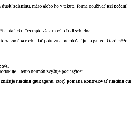
m
dusiť zeleninu
, mäso alebo ho v tekutej forme používať
pri pečení
.
užívania lieku Ozempic však mnoho ľudí schudne.
ktorý pomáha rozkladať potravu a premieňať ju na palivo, ktoré môže te
e sýty
dukuje – tento hormón zvyšuje pocit sýtosti
ž
znižuje hladinu glukagónu
, ktorý
pomáha kontrolovať hladinu cuk