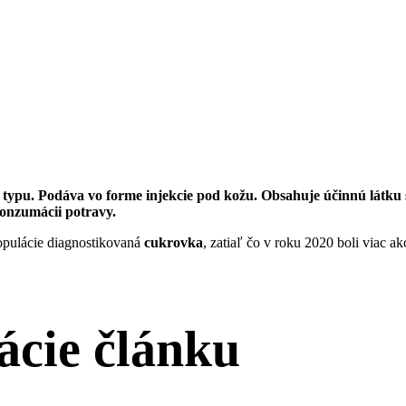
2. typu. Podáva vo forme injekcie pod kožu. Obsahuje účinnú látk
konzumácii potravy.
opulácie diagnostikovaná
cukrovka
, zatiaľ čo v roku 2020 boli viac ak
ácie článku