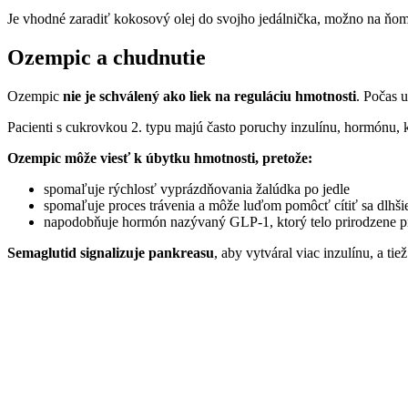
Je vhodné zaradiť kokosový olej do svojho jedálnička, možno na ňo
Ozempic a chudnutie
Ozempic
nie je schválený
ako liek na reguláciu
hmotnosti
. Počas 
Pacienti s cukrovkou 2. typu majú často poruchy inzulínu, hormónu, 
Ozempic môže viesť k úbytku hmotnosti, pretože:
spomaľuje rýchlosť vyprázdňovania žalúdka po jedle
spomaľuje proces trávenia a môže luďom pomôcť cítiť sa dlhši
napodobňuje hormón nazývaný GLP-1, ktorý telo prirodzene pro
Semaglutid signalizuje pankreasu
, aby vytváral viac inzulínu, a tie