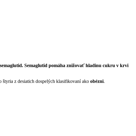
u semaglutid. Semaglutid pomáha znižovať hladinu cukru v krvi
o štyria z desiatich dospelých klasifikovaní ako
obézni
.