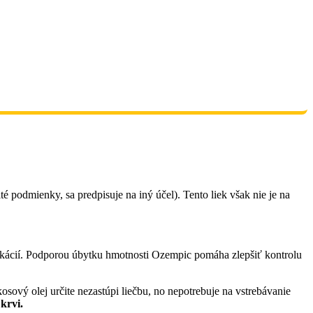
ité podmienky, sa predpisuje na iný účel). Tento liek však nie je na
plikácií. Podporou úbytku hmotnosti Ozempic pomáha zlepšiť kontrolu
osový olej určite nezastúpi liečbu, no nepotrebuje na vstrebávanie
krvi.