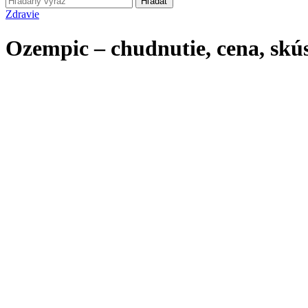
Hľadať
Zdravie
Ozempic – chudnutie, cena, skús