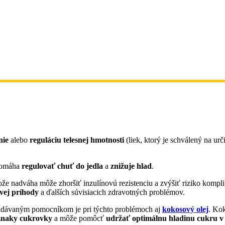
nie
alebo
reguláciu telesnej hmotnosti
(liek, ktorý je schválený na urč
pomáha
regulovať chuť do jedla
a
znižuje hlad
.
tože nadváha môže zhoršiť inzulínovú rezistenciu a zvýšiť riziko kom
vej príhody
a ďalších súvisiacich zdravotných problémov.
hľadávaným pomocníkom je pri týchto problémoch aj
kokosový olej
. Kok
íznaky cukrovky
a môže pomôcť
udržať optimálnu hladinu cukru v 