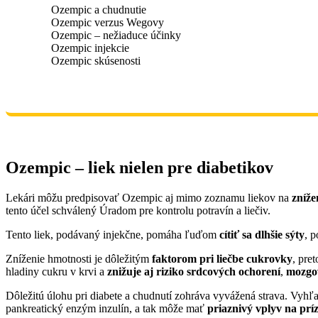
Ozempic a chudnutie
Ozempic verzus Wegovy
Ozempic – nežiaduce účinky
Ozempic injekcie
Ozempic skúsenosti
Ozempic – liek nielen pre diabetikov
Lekári môžu predpisovať Ozempic aj mimo zoznamu liekov na
zníže
tento účel schválený Úradom pre kontrolu potravín a liečiv.
Tento liek, podávaný injekčne, pomáha ľuďom
cítiť sa dlhšie sýty
, 
Zníženie hmotnosti je dôležitým
faktorom pri liečbe cukrovky
, pre
hladiny cukru v krvi a
znižuje aj riziko srdcových ochorení
,
mozgo
Dôležitú úlohu pri diabete a chudnutí zohráva vyvážená strava. Vy
pankreatický enzým inzulín, a tak môže mať
priaznivý vplyv na pr