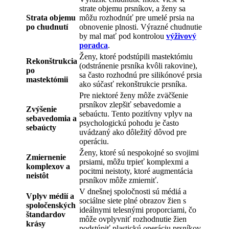
strate objemu prsníkov, a ženy sa
Strata objemu
môžu rozhodnúť pre umelé prsia na
po chudnutí
obnovenie plnosti. Výrazné chudnutie
by mal mať pod kontrolou
výživový
poradca
.
Ženy, ktoré podstúpili mastektómiu
Rekonštrukcia
(odstránenie prsníka kvôli rakovine),
po
sa často rozhodnú pre silikónové prsia
mastektómii
ako súčasť rekonštrukcie prsníka.
Pre niektoré ženy môže zväčšenie
prsníkov zlepšiť sebavedomie a
Zvýšenie
sebaúctu. Tento pozitívny vplyv na
sebavedomia a
psychologickú pohodu je často
sebaúcty
uvádzaný ako dôležitý dôvod pre
operáciu.
Ženy, ktoré sú nespokojné so svojimi
Zmiernenie
prsiami, môžu trpieť komplexmi a
komplexov a
pocitmi neistoty, ktoré augmentácia
neistôt
prsníkov môže zmierniť.
V dnešnej spoločnosti sú médiá a
Vplyv médií a
sociálne siete plné obrazov žien s
spoločenských
ideálnymi telesnými proporciami, čo
štandardov
môže ovplyvniť rozhodnutie žien
krásy
podstúpiť plastickú operáciu prsníkov.