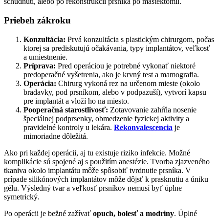
schudnutí, alebo po rekonštrukcii prsníka po mastektómii.
Priebeh zákroku
Konzultácia:
Prvá konzultácia s plastickým chirurgom, počas
ktorej sa prediskutujú očakávania, typy implantátov, veľkosť
a umiestnenie.
Príprava:
Pred operáciou je potrebné vykonať niektoré
predoperačné vyšetrenia, ako je krvný test a mamografia.
Operácia:
Chirurg vykoná rez na určenom mieste (okolo
bradavky, pod prsníkom, alebo v podpazuší), vytvorí kapsu
pre implantát a vloží ho na miesto.
Pooperačná starostlivosť:
Zotavovanie zahŕňa nosenie
špeciálnej podprsenky, obmedzenie fyzickej aktivity a
pravidelné kontroly u lekára.
Rekonvalescencia
je
mimoriadne dôležitá.
Ako pri každej operácii, aj tu existuje riziko infekcie. Možné
komplikácie sú spojené aj s použitím anestézie. Tvorba zjazveného
tkaniva okolo implantátu môže spôsobiť tvrdnutie prsníka. V
prípade silikónových implantátov môže dôjsť k prasknutiu a úniku
gélu. Výsledný tvar a veľkosť prsníkov nemusí byť úplne
symetrický.
Po operácii je bežné zažívať
opuch, bolesť a modriny
. Úplné