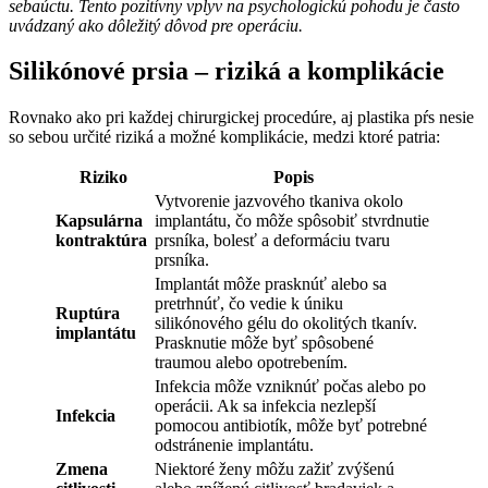
sebaúctu. Tento pozitívny vplyv na psychologickú pohodu je často
uvádzaný ako dôležitý dôvod pre operáciu.
Silikónové prsia – riziká a komplikácie
Rovnako ako pri každej chirurgickej procedúre, aj plastika pŕs nesie
so sebou určité riziká a možné komplikácie, medzi ktoré patria:
Riziko
Popis
Vytvorenie jazvového tkaniva okolo
Kapsulárna
implantátu, čo môže spôsobiť stvrdnutie
kontraktúra
prsníka, bolesť a deformáciu tvaru
prsníka.
Implantát môže prasknúť alebo sa
pretrhnúť, čo vedie k úniku
Ruptúra
silikónového gélu do okolitých tkanív.
implantátu
Prasknutie môže byť spôsobené
traumou alebo opotrebením.
Infekcia môže vzniknúť počas alebo po
operácii. Ak sa infekcia nezlepší
Infekcia
pomocou antibiotík, môže byť potrebné
odstránenie implantátu.
Zmena
Niektoré ženy môžu zažiť zvýšenú