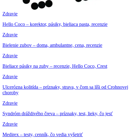
Zdravie
Hello Coco – korektor, pásiky, bieliaca pasta, recenzie
Zdravie
Bielenie zubov – doma, ambulantne, cena, recenzie
Zdravie
Bieliace pásiky na zuby – recenzie, Hello Coco, Crest
Zdravie
Ulcerózna kolitída – príznaky, strava, v čom sa líši od Crohnovej
choroby
Zdravie
Syndróm dráždivého čreva – príznaky, test, lieky, čo jesť
Zdravie
Medirex – testy, cenník, čo vedia vyšetriť