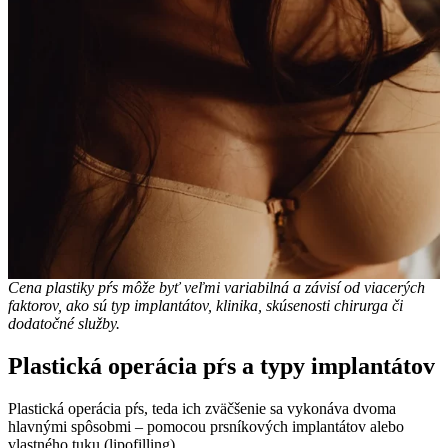
Cena plastiky pŕs môže byť veľmi variabilná a závisí od viacerých
faktorov, ako sú typ implantátov, klinika, skúsenosti chirurga či
dodatočné služby.
Plastická operácia pŕs a typy implantátov
Plastická operácia pŕs, teda ich zväčšenie sa vykonáva dvoma
hlavnými spôsobmi – pomocou prsníkových implantátov alebo
vlastného tuku (lipofilling).