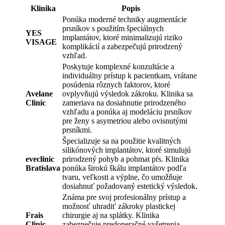
Klinika
Popis
Ponúka moderné techniky augmentácie
prsníkov s použitím špeciálnych
YES
implantátov, ktoré minimalizujú riziko
VISAGE
komplikácií a zabezpečujú prirodzený
vzhľad.
Poskytuje komplexné konzultácie a
individuálny prístup k pacientkam, vrátane
posúdenia rôznych faktorov, ktoré
Avelane
ovplyvňujú výsledok zákroku. Klinika sa
Clinic
zameriava na dosiahnutie prirodzeného
vzhľadu a ponúka aj modeláciu prsníkov
pre ženy s asymetriou alebo ovisnutými
prsníkmi.
Špecializuje sa na použitie kvalitných
silikónových implantátov, ktoré simulujú
eveclinic
prirodzený pohyb a pohmat pŕs. Klinika
Bratislava
ponúka širokú škálu implantátov podľa
tvaru, veľkosti a výplne, čo umožňuje
dosiahnuť požadovaný estetický výsledok.
Známa pre svoj profesionálny prístup a
možnosť uhradiť zákroky plastickej
Frais
chirurgie aj na splátky. Klinika
Clinic
zabezpečuje predoperačné vyšetrenia