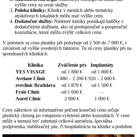
vyššie ceny za svoje služby.
Poloha kliniky:
Kliniky v mestách alebo turisticky
atraktívnych lokalitách môžu mať vyššie ceny.
Dodatočné služby:
Niektoré kliniky ponúkajú balíčky s
dodatočnými službami, ako sú predoperačné a pooperačné
konzultácie, ktoré môžu zvýšiť celkovú cenu.
V priemere sa cena plastiky pŕs pohybuje od 2 500 do 7 000 €, v
závislosti od vyššie uvedených faktorov. Tu sú ceny plastiky pŕs na
spomínaných klinikách.
Klinika
Zväčšenie pŕs
Implantáty
YES VISAGE
od 1 800 €
od 1 800 €
Avelane Clinic
1 880 – 2 200 €
920 – 2 600 €
eveclinic Bratislava
od 1 870 €
od 1 500 €
Frais Clinic
od 1 600 €
–
Aurel Clinic
2 000 €
1 000 €
Ceny zákrokov sú informatívne pričom konečnú cenu určuje
plastický chirurg po vstupnom vyšetrení alebo konzultácii. V cene
môže a nemusí byť zahrnutá celková anestézia, špeciálna
podprsenka, stabilizačný pás, či hospitalizácia na klinike a podobne.