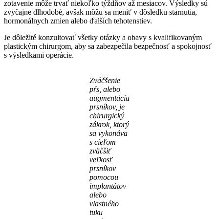
zotavenie môže trvať niekoľko týždňov až mesiacov. Výsledky sú
zvyčajne dlhodobé, avšak môžu sa meniť v dôsledku starnutia,
hormonálnych zmien alebo ďalších tehotenstiev.
Je dôležité konzultovať všetky otázky a obavy s kvalifikovaným
plastickým chirurgom, aby sa zabezpečila bezpečnosť a spokojnosť
s výsledkami operácie.
Zväčšenie
pŕs, alebo
augmentácia
prsníkov, je
chirurgický
zákrok, ktorý
sa vykonáva
s cieľom
zväčšiť
veľkosť
prsníkov
pomocou
implantátov
alebo
vlastného
tuku