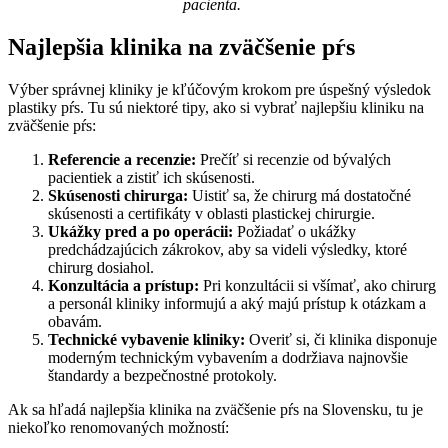
pacienta.
Najlepšia klinika na zväčšenie pŕs
Výber správnej kliniky je kľúčovým krokom pre úspešný výsledok
plastiky pŕs. Tu sú niektoré tipy, ako si vybrať najlepšiu kliniku na
zväčšenie pŕs:
Referencie a recenzie:
Prečíť si recenzie od bývalých
pacientiek a zistiť ich skúsenosti.
Skúsenosti chirurga:
Uistiť sa, že chirurg má dostatočné
skúsenosti a certifikáty v oblasti plastickej chirurgie.
Ukážky pred a po operácii:
Požiadať o ukážky
predchádzajúcich zákrokov, aby sa videli výsledky, ktoré
chirurg dosiahol.
Konzultácia a prístup:
Pri konzultácii si všímať, ako chirurg
a personál kliniky informujú a aký majú prístup k otázkam a
obavám.
Technické vybavenie kliniky:
Overiť si, či klinika disponuje
moderným technickým vybavením a dodržiava najnovšie
štandardy a bezpečnostné protokoly.
Ak sa hľadá najlepšia klinika na zväčšenie pŕs na Slovensku, tu je
niekoľko renomovaných možností: