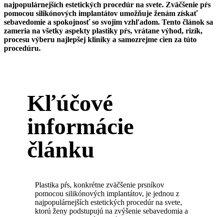
najpopulárnejších estetických procedúr na svete. Zväčšenie pŕs
pomocou silikónových implantátov umožňuje ženám získať
sebavedomie a spokojnosť so svojim vzhľadom. Tento článok sa
zameria na všetky aspekty plastiky pŕs, vrátane výhod, rizík,
procesu výberu najlepšej kliniky a samozrejme cien za túto
procedúru.
Kľúčové
informácie
článku
Plastika pŕs, konkrétne zväčšenie prsníkov
pomocou silikónových implantátov, je jednou z
najpopulárnejších estetických procedúr na svete,
ktorú ženy podstupujú na zvýšenie sebavedomia a