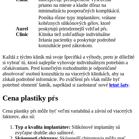
priamo na mieste a kladie dôraz na
minimalizáciu pooperačných komplikácií.
Ponúka rôzne typy implantátov, vrátane
kohéznych silikónových gélov, ktoré
Aurel
poskytujú prirodzenejší vzhľad pŕs.
Clinic
Klinika tiež zohľadňuje individuálne
želania pacientky a poskytuje podrobné
konzultácie pred zákrokom.
Každá z týchto kliník má svoje špecifiká a výhody, preto je dôležité
si vybrať tú, ktorá najlepšie vyhovuje individuálnym potrebám a
očakávaniam. Pred konečným rozhodnutím je odporúčané
absolvovať osobnú konzultáciu na viacerých klinikách, aby sa
získali podrobné informácie. Po zväčšení pŕs však môže byť
potrebné obmeniť šatník, napríklad si zaobstarať nové
letné šaty
.
Cena plastiky pŕs
Cena plastiky pŕs môže byť veľmi variabilná a závisí od viacerých
faktorov, ako sú:
Typ a kvalita implantátov:
Silikónové implantáty sú
zvyčajne drahšie ako salínové.
Skúsenosti chirurga:
Skúsenejší chirurgovia môžu mať