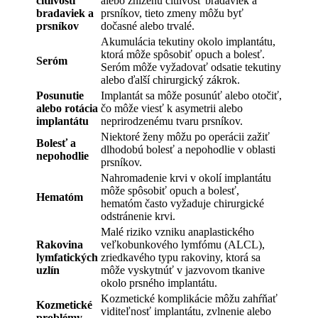
citlivosti
alebo zníženú citlivosť bradaviek a
bradaviek a
prsníkov, tieto zmeny môžu byť
prsníkov
dočasné alebo trvalé.
Akumulácia tekutiny okolo implantátu,
ktorá môže spôsobiť opuch a bolesť.
Seróm
Seróm môže vyžadovať odsatie tekutiny
alebo ďalší chirurgický zákrok.
Posunutie
Implantát sa môže posunúť alebo otočiť,
alebo rotácia
čo môže viesť k asymetrii alebo
implantátu
neprirodzenému tvaru prsníkov.
Niektoré ženy môžu po operácii zažiť
Bolesť a
dlhodobú bolesť a nepohodlie v oblasti
nepohodlie
prsníkov.
Nahromadenie krvi v okolí implantátu
môže spôsobiť opuch a bolesť,
Hematóm
hematóm často vyžaduje chirurgické
odstránenie krvi.
Malé riziko vzniku anaplastického
Rakovina
veľkobunkového lymfómu (ALCL),
lymfatických
zriedkavého typu rakoviny, ktorá sa
uzlín
môže vyskytnúť v jazvovom tkanive
okolo prsného implantátu.
Kozmetické komplikácie môžu zahŕňať
Kozmetické
viditeľnosť implantátu, zvlnenie alebo
problémy