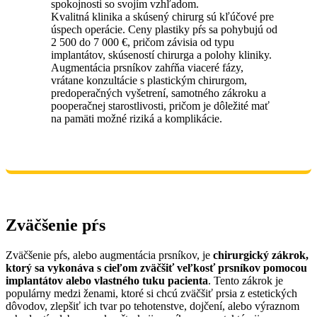
spokojnosti so svojím vzhľadom.
Kvalitná klinika a skúsený chirurg sú kľúčové pre
úspech operácie. Ceny plastiky pŕs sa pohybujú od
2 500 do 7 000 €, pričom závisia od typu
implantátov, skúseností chirurga a polohy kliniky.
Augmentácia prsníkov zahŕňa viaceré fázy,
vrátane konzultácie s plastickým chirurgom,
predoperačných vyšetrení, samotného zákroku a
pooperačnej starostlivosti, pričom je dôležité mať
na pamäti možné riziká a komplikácie.
Zväčšenie pŕs
Zväčšenie pŕs, alebo augmentácia prsníkov, je
chirurgický zákrok,
ktorý sa vykonáva s cieľom zväčšiť veľkosť prsníkov pomocou
implantátov alebo vlastného tuku pacienta
. Tento zákrok je
populárny medzi ženami, ktoré si chcú zväčšiť prsia z estetických
dôvodov, zlepšiť ich tvar po tehotenstve, dojčení, alebo výraznom