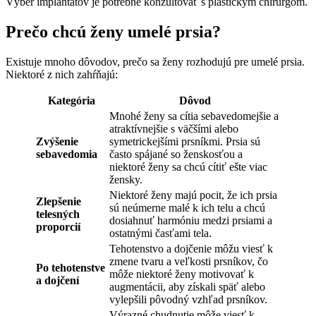
Výber implantátov je potrebné konzultovať s plastickým chirurgom.
Prečo chcú ženy umelé prsia?
Existuje mnoho dôvodov, prečo sa ženy rozhodujú pre umelé prsia.
Niektoré z nich zahŕňajú:
Kategória
Dôvod
Mnohé ženy sa cítia sebavedomejšie a
atraktívnejšie s väčšími alebo
Zvýšenie
symetrickejšími prsníkmi. Prsia sú
sebavedomia
často spájané so ženskosťou a
niektoré ženy sa chcú cítiť ešte viac
žensky.
Niektoré ženy majú pocit, že ich prsia
Zlepšenie
sú neúmerne malé k ich telu a chcú
telesných
dosiahnuť harmóniu medzi prsiami a
proporcií
ostatnými časťami tela.
Tehotenstvo a dojčenie môžu viesť k
zmene tvaru a veľkosti prsníkov, čo
Po tehotenstve
môže niektoré ženy motivovať k
a dojčení
augmentácii, aby získali späť alebo
vylepšili pôvodný vzhľad prsníkov.
Výrazné chudnutie môže viesť k