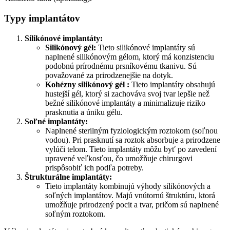
Typy implantátov
Silikónové implantáty:
Silikónový gél:
Tieto silikónové implantáty sú
naplnené silikónovým gélom, ktorý má konzistenciu
podobnú prírodnému prsníkovému tkanivu. Sú
považované za prirodzenejšie na dotyk.
Kohézny silikónový gél :
Tieto implantáty obsahujú
hustejší gél, ktorý si zachováva svoj tvar lepšie než
bežné silikónové implantáty a minimalizuje riziko
prasknutia a úniku gélu.
Soľné implantáty:
Naplnené sterilným fyziologickým roztokom (soľnou
vodou). Pri prasknutí sa roztok absorbuje a prirodzene
vylúči telom. Tieto implantáty môžu byť po zavedení
upravené veľkosťou, čo umožňuje chirurgovi
prispôsobiť ich podľa potreby.
Štrukturálne implantáty:
Tieto implantáty kombinujú výhody silikónových a
soľných implantátov. Majú vnútornú štruktúru, ktorá
umožňuje prirodzený pocit a tvar, pričom sú naplnené
soľným roztokom.