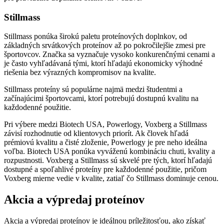
Stillmass
Stillmass ponúka širokú paletu proteínových doplnkov, od
základných srvátkových proteínov až po pokročilejšie zmesi pre
športovcov. Značka sa vyznačuje vysoko konkurenčnými cenami a
je často vyhľadávaná tými, ktorí hľadajú ekonomicky výhodné
riešenia bez výrazných kompromisov na kvalite.
Stillmass proteíny sú populárne najmä medzi študentmi a
začínajúcimi športovcami, ktorí potrebujú dostupnú kvalitu na
každodenné použitie.
Pri výbere medzi Biotech USA, Powerlogy, Voxberg a Stillmass
závisí rozhodnutie od klientovych priorít. Ak človek hľadá
prémiovú kvalitu a čisté zloženie, Powerlogy je pre neho ideálna
voľba. Biotech USA ponúka vyváženú kombináciu chuti, kvality a
rozpustnosti. Voxberg a Stillmass sú skvelé pre tých, ktorí hľadajú
dostupné a spoľahlivé proteíny pre každodenné použitie, pričom
Voxberg mierne vedie v kvalite, zatiaľ čo Stillmass dominuje cenou.
Akcia a výpredaj proteínov
Akcia a výpredaj proteínov je ideálnou príležitosťou, ako získať