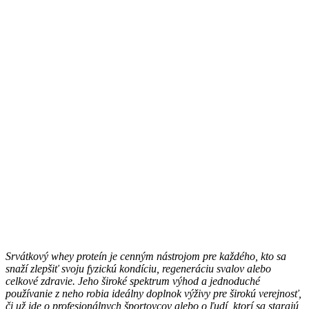
Srvátkový whey proteín je cenným nástrojom pre každého, kto sa
snaží zlepšiť svoju fyzickú kondíciu, regeneráciu svalov alebo
celkové zdravie. Jeho široké spektrum výhod a jednoduché
používanie z neho robia ideálny doplnok výživy pre širokú verejnosť,
či už ide o profesionálnych športovcov alebo o ľudí, ktorí sa starajú