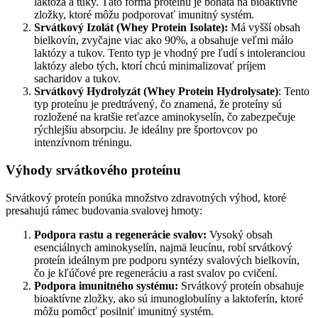
laktóza a tuky. Táto forma proteínu je bohatá na bioaktívne
zložky, ktoré môžu podporovať imunitný systém.
Srvátkový Izolát (Whey Protein Isolate):
Má vyšší obsah
bielkovín, zvyčajne viac ako 90%, a obsahuje veľmi málo
laktózy a tukov. Tento typ je vhodný pre ľudí s intoleranciou
laktózy alebo tých, ktorí chcú minimalizovať príjem
sacharidov a tukov.
Srvátkový Hydrolyzát (Whey Protein Hydrolysate)
: Tento
typ proteínu je predtrávený, čo znamená, že proteíny sú
rozložené na kratšie reťazce aminokyselín, čo zabezpečuje
rýchlejšiu absorpciu. Je ideálny pre športovcov po
intenzívnom tréningu.
Výhody srvátkového proteínu
Srvátkový proteín ponúka množstvo zdravotných výhod, ktoré
presahujú rámec budovania svalovej hmoty:
Podpora rastu a regenerácie svalov:
Vysoký obsah
esenciálnych aminokyselín, najmä leucínu, robí srvátkový
proteín ideálnym pre podporu syntézy svalových bielkovín,
čo je kľúčové pre regeneráciu a rast svalov po cvičení.
Podpora imunitného systému:
Srvátkový proteín obsahuje
bioaktívne zložky, ako sú imunoglobulíny a laktoferín, ktoré
môžu pomôcť posilniť imunitný systém.