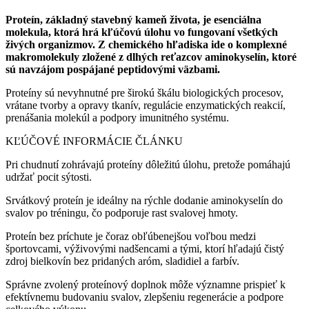
Proteín, základný stavebný kameň života, je esenciálna
molekula, ktorá hrá kľúčovú úlohu vo fungovaní všetkých
živých organizmov. Z chemického hľadiska ide o komplexné
makromolekuly zložené z dlhých reťazcov aminokyselín, ktoré
sú navzájom pospájané peptidovými väzbami.
Proteíny sú nevyhnutné pre širokú škálu biologických procesov,
vrátane tvorby a opravy tkanív, regulácie enzymatických reakcií,
prenášania molekúl a podpory imunitného systému.
KĽÚČOVÉ INFORMÁCIE ČLÁNKU
Pri chudnutí zohrávajú proteíny dôležitú úlohu, pretože pomáhajú
udržať pocit sýtosti.
Srvátkový proteín je ideálny na rýchle dodanie aminokyselín do
svalov po tréningu, čo podporuje rast svalovej hmoty.
Proteín bez príchute je čoraz obľúbenejšou voľbou medzi
športovcami, výživovými nadšencami a tými, ktorí hľadajú čistý
zdroj bielkovín bez pridaných aróm, sladidiel a farbív.
Správne zvolený proteínový doplnok môže významne prispieť k
efektívnemu budovaniu svalov, zlepšeniu regenerácie a podpore