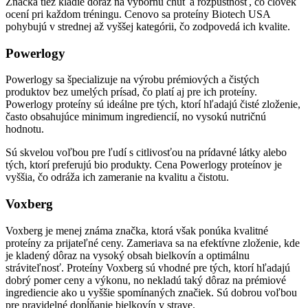
Značka tiež kladie dôraz na výbornú chuť a rozpustnosť, čo človek
ocení pri každom tréningu. Cenovo sa proteíny Biotech USA
pohybujú v strednej až vyššej kategórii, čo zodpovedá ich kvalite.
Powerlogy
Powerlogy sa špecializuje na výrobu prémiových a čistých
produktov bez umelých prísad, čo platí aj pre ich proteíny.
Powerlogy proteíny sú ideálne pre tých, ktorí hľadajú čisté zloženie,
často obsahujúce minimum ingrediencií, no vysokú nutričnú
hodnotu.
Sú skvelou voľbou pre ľudí s citlivosťou na prídavné látky alebo
tých, ktorí preferujú bio produkty. Cena Powerlogy proteínov je
vyššia, čo odráža ich zameranie na kvalitu a čistotu.
Voxberg
Voxberg je menej známa značka, ktorá však ponúka kvalitné
proteíny za prijateľné ceny. Zameriava sa na efektívne zloženie, kde
je kladený dôraz na vysoký obsah bielkovín a optimálnu
stráviteľnosť. Proteíny Voxberg sú vhodné pre tých, ktorí hľadajú
dobrý pomer ceny a výkonu, no nekladú taký dôraz na prémiové
ingrediencie ako u vyššie spomínaných značiek. Sú dobrou voľbou
pre pravidelné dopĺňanie bielkovín v strave.