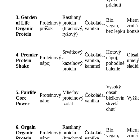
príchutí
3. Garden
Rastlinný
Bio,
Miern
of Life
Proteínový
proteín
Čokoláda,
vegan,
zrnitá
Organic
prášok
(hrachový,
vanilka
bez lepku
konzis
Protein
ryžový)
Srvátkový
Hotový
4. Premier
Čokoláda,
Obsa
Proteínový
a
nápoj,
Protein
vanilka,
umelý
nápoj
kazeínový
pohodlné
Shake
karamel
sladid
proteín
balenie
Vysoký
5. Fairlife
Mliečny
obsah
Proteínový
Čokoláda,
Core
proteínový
bielkovín,
Vyšši
nápoj
vanilka
Power
izolát
skvelá
chuť
6. Orgain
Rastlinný
Bio,
Miern
Organic
Proteínový
proteín
Čokoláda,
vegan,
zrnitá
Protein
nápoj
(hrachový,
vanilka