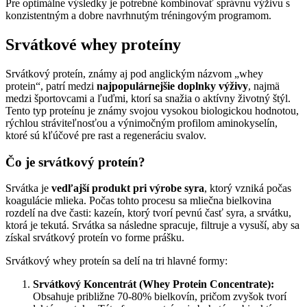
Pre optimálne výsledky je potrebné kombinovať správnu výživu s
konzistentným a dobre navrhnutým tréningovým programom.
Srvátkové whey proteíny
Srvátkový proteín, známy aj pod anglickým názvom „whey
protein“, patrí medzi
najpopulárnejšie doplnky výživy
, najmä
medzi športovcami a ľuďmi, ktorí sa snažia o aktívny životný štýl.
Tento typ proteínu je známy svojou vysokou biologickou hodnotou,
rýchlou stráviteľnosťou a výnimočným profilom aminokyselín,
ktoré sú kľúčové pre rast a regeneráciu svalov.
Čo je srvátkový proteín?
Srvátka je
vedľajší produkt pri výrobe syra
, ktorý vzniká počas
koagulácie mlieka. Počas tohto procesu sa mliečna bielkovina
rozdelí na dve časti: kazeín, ktorý tvorí pevnú časť syra, a srvátku,
ktorá je tekutá. Srvátka sa následne spracuje, filtruje a vysuší, aby sa
získal srvátkový proteín vo forme prášku.
Srvátkový whey proteín sa delí na tri hlavné formy:
Srvátkový Koncentrát (Whey Protein Concentrate):
Obsahuje približne 70-80% bielkovín, pričom zvyšok tvorí