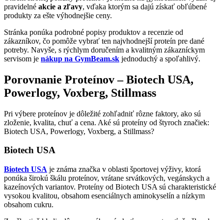
pravidelné
akcie a zľavy
, vďaka ktorým sa dajú získať obľúbené
produkty za ešte výhodnejšie ceny.
Stránka ponúka podrobné popisy produktov a recenzie od
zákazníkov, čo pomôže vybrať ten najvhodnejší proteín pre dané
potreby. Navyše, s rýchlym doručením a kvalitným zákazníckym
servisom je
nákup na GymBeam.sk
jednoduchý a spoľahlivý.
Porovnanie Proteínov – Biotech USA,
Powerlogy, Voxberg, Stillmass
Pri výbere proteínov je dôležité zohľadniť rôzne faktory, ako sú
zloženie, kvalita, chuť a cena. Aké sú proteíny od štyroch značiek:
Biotech USA, Powerlogy, Voxberg, a Stillmass?
Biotech USA
Biotech USA
je známa značka v oblasti športovej výživy, ktorá
ponúka širokú škálu proteínov, vrátane srvátkových, vegánskych a
kazeínových variantov. Proteíny od Biotech USA sú charakteristické
vysokou kvalitou, obsahom esenciálnych aminokyselín a nízkym
obsahom cukru.