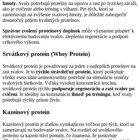
hmoty
. Svaly potrebujú proteíny na opravu a rast po fyzickej záťaži,
ako je cvičenie alebo tréning s váhami. Pre tých, ktorí sa
zameriavajú na zvýšenie svalovej hmoty, je dôležité zabezpečiť
dostatočný príjem kvalitných proteínov.
Správne zvolený proteínový doplnok
môže významne prispieť k
efektívnemu budovaniu svalov, zlepšeniu regenerácie a podpore
celkového výkonu.
Srvátkový proteín (Whey Protein)
Srvátkový proteín je považovaný za jeden z najlepších proteínov na
rast svalov. Je to
rýchlo stráviteľný proteín
, ktorý poskytuje
všetky esenciálne aminokyseliny potrebné na stimuláciu syntézy
svalových bielkovín. Vďaka vysokej koncentrácii leucínu,
srvátkový proteín rýchlo
podporuje regeneráciu a rast svalov po
cvičení
. Je ideálny na konzumáciu
ihneď po tréningu
, keď svaly
potrebujú rýchly prísun živín.
Kazeínový proteín
Kazeínový proteín je ďalšou vynikajúcou voľbou pre tých, ktorí sa
zameriavajú na budovanie svalov. Na rozdiel od srvátkového
proteínu sa kazeín trávi pomaly, čo znamená, že poskytuje