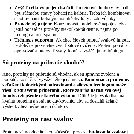
Zvýšiť celkový príjem kalórií:
Proteínové doplnky by mali
byť súčasťou stravy bohatej na kalórie. Treba ich kombinovať
s potravinami bohatými na uhľohydráty a zdravé tuky.
Pravidelný príjem:
Konzumovať proteínové nápoje alebo
jedlá bohaté na proteíny niekoľkokrát denne, najmä po
tréningu a pred spaním.
Tréning s odporom:
Ak chce človek pribrať svalovú hmotu,
je dôležité pravidelne cvičiť silové cvičenia. Proteín pomáha
opravovať a budovať svaly, ktoré sa zväčšujú pri tréningu.
Sú proteíny na pribratie vhodné?
Áno, proteíny na pribratie sú vhodné, ak sú správne zvolené a
použité ako súčasť vyváženého jedálnička.
Kombinácia proteínov
s ďalšími kalorickými potravinami a silovým tréningom môže
viesť k zdravému priberaniu, ktoré zahŕňa nárast svalovej
hmoty a zlepšenie celkového výkonu
. Dôležité je však dbať na
kvalitu proteínu a správne dávkovanie, aby sa dosiahli želané
výsledky bez nežiaducich účinkov.
Proteíny na rast svalov
Proteíny sú neoddeliteľnou súčasťou procesu
budovania svalovej