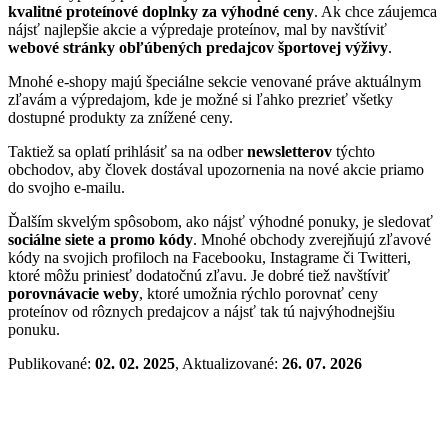
kvalitné proteínové doplnky za výhodné ceny
. Ak chce záujemca
nájsť najlepšie akcie a výpredaje proteínov, mal by navštíviť
webové stránky obľúbených predajcov športovej výživy
.
Mnohé e-shopy majú špeciálne sekcie venované práve aktuálnym
zľavám a výpredajom, kde je možné si ľahko prezrieť všetky
dostupné produkty za znížené ceny.
Taktiež sa oplatí prihlásiť sa na odber
newsletterov
týchto
obchodov, aby človek dostával upozornenia na nové akcie priamo
do svojho e-mailu.
Ďalším skvelým spôsobom, ako nájsť výhodné ponuky, je sledovať
sociálne siete a promo kódy
. Mnohé obchody zverejňujú zľavové
kódy na svojich profiloch na Facebooku, Instagrame či Twitteri,
ktoré môžu priniesť dodatočnú zľavu. Je dobré tiež navštíviť
porovnávacie weby
, ktoré umožnia rýchlo porovnať ceny
proteínov od rôznych predajcov a nájsť tak tú najvýhodnejšiu
ponuku.
Publikované:
02. 02. 2025
, Aktualizované:
26. 07. 2026