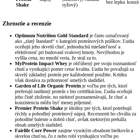
bez lepku
konzis
Shake
ryžový)
Zhrnutie a recenzie
Optimum Nutrition Gold Standard
je často označovaný
ako „zlatý štandard“ v kategórii proteínových práškov. Ľudia
oceňujú jeho skvelú chuť, jednoduchú miešateľnosť a
efektívnosť pri budovaní svalovej hmoty. Nevýhodou je
vyššia cena, no mnohí veria, že stojí za to.
MyProtein Impact Whey
je obľúbený pre svoju rozmanitosť
chutí a vynikajúci pomer cena/ kvalita. Ľudia ho považujú za
skvelý základný proteín pre každodenné použitie. Kritiku
však dostáva za prítomnosť umelých sladidiel.
Garden of Life Organic Protein
je voľba pre tých, ktorí
preferujú rastlinný proteín s bio certifikáciou. Ľudia oceňujú
jeho čisté zloženie, no niektorí poznamenávajú, že chuť a
konzistencia môžu byť menej príjemné.
Premier Protein Shake
je ideálny pre tých, ktorí potrebujú
rýchly a pohodlný proteínový nápoj. Recenzenti ho chvália za
pohodlné balenie a dobrú chuť, avšak niektorým prekáža
obsah umelých sladidiel.
Fairlife Core Power
zaujme vysokým obsahom bielkovín a
skvelou chuťou, čo z neho robí vynikajúcu voľbu po