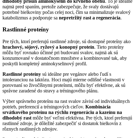
dlhodobý prísun aminokyselín do krvného obehu
. To je ideálne
najmä pred spaním, pretože zabezpečuje, že svaly dostávajú
potrebné bielkoviny počas celej noci, čím sa minimalizuje svalový
katabolizmus a podporuje sa
nepretržitý rast a regenerácia
.
Rastlinné proteíny
Pre tých, ktorí preferujú rastlinné zdroje, sú dostupné proteíny ako
hrachový, sójový, ryžový a konopný proteín
. Tieto proteíny
môžu byť rovnako účinné pri budovaní svalov, najmä ak sú
konzumované v dostatočnom množstve a kombinované tak, aby
poskytli kompletný aminokyselinový profil.
Rastlinné proteíny
sú ideálne pre vegánov alebo ľudí s
intoleranciou na laktózu. Hoci majú mierne odlišné vlastnosti v
porovnaní so živočíšnymi proteínmi, môžu byť efektívne, ak sú
správne zaradené do stravy a tréningového plánu.
Výber správneho proteínu na rast svalov závisí od individuálnych
potrieb, preferencií a tréningových cieľov.
Kombinácia
srvátkového proteínu na rýchlu regeneráciu a kazeínu na
dlhodobý rast
môže byť veľmi efektívna. Pre tých, ktorí preferujú
rastlinné zdroje, je dôležité zabezpečiť si dostatok bielkovín z
rôznych rastlinných zdrojov.