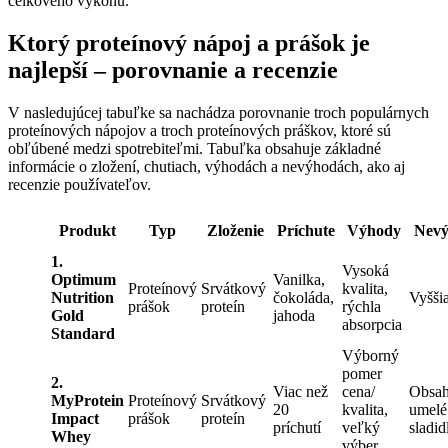
celkového výkonu.
Ktorý proteínový nápoj a prášok je
najlepší – porovnanie a recenzie
V nasledujúcej tabuľke sa nachádza porovnanie troch populárnych
proteínových nápojov a troch proteínových práškov, ktoré sú
obľúbené medzi spotrebiteľmi. Tabuľka obsahuje základné
informácie o zložení, chutiach, výhodách a nevýhodách, ako aj
recenzie používateľov.
Produkt
Typ
Zloženie
Príchute
Výhody
Nevý
1.
Vysoká
Optimum
Vanilka,
Proteínový
Srvátkový
kvalita,
Nutrition
čokoláda,
Vyšši
prášok
proteín
rýchla
Gold
jahoda
absorpcia
Standard
Výborný
pomer
2.
Viac než
cena/
Obsah
MyProtein
Proteínový
Srvátkový
20
kvalita,
umelé
Impact
prášok
proteín
príchutí
veľký
sladid
Whey
výber