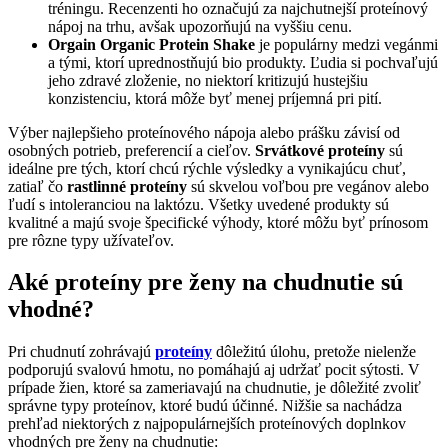
tréningu. Recenzenti ho označujú za najchutnejší proteínový
nápoj na trhu, avšak upozorňujú na vyššiu cenu.
Orgain Organic Protein Shake
je populárny medzi vegánmi
a tými, ktorí uprednostňujú bio produkty. Ľudia si pochvaľujú
jeho zdravé zloženie, no niektorí kritizujú hustejšiu
konzistenciu, ktorá môže byť menej príjemná pri pití.
Výber najlepšieho proteínového nápoja alebo prášku závisí od
osobných potrieb, preferencií a cieľov.
Srvátkové proteíny
sú
ideálne pre tých, ktorí chcú rýchle výsledky a vynikajúcu chuť,
zatiaľ čo
rastlinné proteíny
sú skvelou voľbou pre vegánov alebo
ľudí s intoleranciou na laktózu. Všetky uvedené produkty sú
kvalitné a majú svoje špecifické výhody, ktoré môžu byť prínosom
pre rôzne typy užívateľov.
Aké proteíny pre ženy na chudnutie sú
vhodné?
Pri chudnutí zohrávajú
proteíny
dôležitú úlohu, pretože nielenže
podporujú svalovú hmotu, no pomáhajú aj udržať pocit sýtosti. V
prípade žien, ktoré sa zameriavajú na chudnutie, je dôležité zvoliť
správne typy proteínov, ktoré budú účinné. Nižšie sa nachádza
prehľad niektorých z najpopulárnejších proteínových doplnkov
vhodných pre ženy na chudnutie: