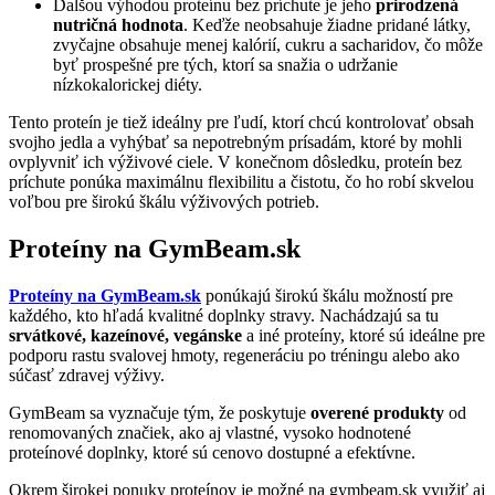
Ďalšou výhodou proteínu bez príchute je jeho
prirodzená
nutričná hodnota
. Keďže neobsahuje žiadne pridané látky,
zvyčajne obsahuje menej kalórií, cukru a sacharidov, čo môže
byť prospešné pre tých, ktorí sa snažia o udržanie
nízkokalorickej diéty.
Tento proteín je tiež ideálny pre ľudí, ktorí chcú kontrolovať obsah
svojho jedla a vyhýbať sa nepotrebným prísadám, ktoré by mohli
ovplyvniť ich výživové ciele. V konečnom dôsledku, proteín bez
príchute ponúka maximálnu flexibilitu a čistotu, čo ho robí skvelou
voľbou pre širokú škálu výživových potrieb.
Proteíny na GymBeam.sk
Proteíny na GymBeam.sk
ponúkajú širokú škálu možností pre
každého, kto hľadá kvalitné doplnky stravy. Nachádzajú sa tu
srvátkové, kazeínové, vegánske
a iné proteíny, ktoré sú ideálne pre
podporu rastu svalovej hmoty, regeneráciu po tréningu alebo ako
súčasť zdravej výživy.
GymBeam sa vyznačuje tým, že poskytuje
overené produkty
od
renomovaných značiek, ako aj vlastné, vysoko hodnotené
proteínové doplnky, ktoré sú cenovo dostupné a efektívne.
Okrem širokej ponuky proteínov je možné na gymbeam.sk využiť aj