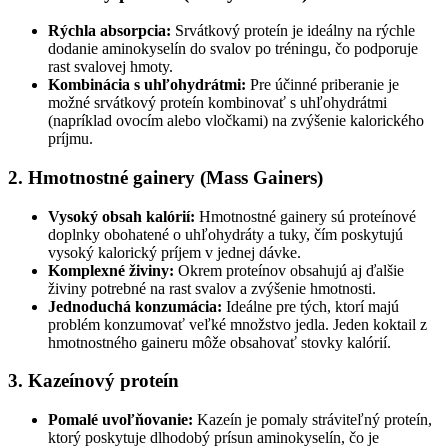
Rýchla absorpcia:
Srvátkový proteín je ideálny na rýchle
dodanie aminokyselín do svalov po tréningu, čo podporuje
rast svalovej hmoty.
Kombinácia s uhľohydrátmi:
Pre účinné priberanie je
možné srvátkový proteín kombinovať s uhľohydrátmi
(napríklad ovocím alebo vločkami) na zvýšenie kalorického
príjmu.
2. Hmotnostné gainery (Mass Gainers)
Vysoký obsah kalórií:
Hmotnostné gainery sú proteínové
doplnky obohatené o uhľohydráty a tuky, čím poskytujú
vysoký kalorický príjem v jednej dávke.
Komplexné živiny:
Okrem proteínov obsahujú aj ďalšie
živiny potrebné na rast svalov a zvýšenie hmotnosti.
Jednoduchá konzumácia:
Ideálne pre tých, ktorí majú
problém konzumovať veľké množstvo jedla. Jeden koktail z
hmotnostného gaineru môže obsahovať stovky kalórií.
3. Kazeínový proteín
Pomalé uvoľňovanie:
Kazeín je pomaly stráviteľný proteín,
ktorý poskytuje dlhodobý prísun aminokyselín, čo je