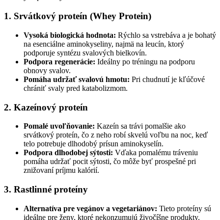
1. Srvátkový proteín (Whey Protein)
Vysoká biologická hodnota:
Rýchlo sa vstrebáva a je bohatý
na esenciálne aminokyseliny, najmä na leucín, ktorý
podporuje syntézu svalových bielkovín.
Podpora regenerácie:
Ideálny po tréningu na podporu
obnovy svalov.
Pomáha udržať svalovú hmotu:
Pri chudnutí je kľúčové
chrániť svaly pred katabolizmom.
2. Kazeínový proteín
Pomalé uvoľňovanie:
Kazeín sa trávi pomalšie ako
srvátkový proteín, čo z neho robí skvelú voľbu na noc, keď
telo potrebuje dlhodobý prísun aminokyselín.
Podpora dlhodobej sýtosti:
Vďaka pomalému tráveniu
pomáha udržať pocit sýtosti, čo môže byť prospešné pri
znižovaní príjmu kalórií.
3. Rastlinné proteíny
Alternatíva pre vegánov a vegetariánov:
Tieto proteíny sú
ideálne pre ženy, ktoré nekonzumujú živočíšne produkty.