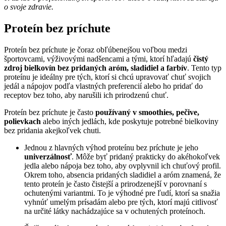
o svoje zdravie.
Proteín bez príchute
Proteín bez príchute je čoraz obľúbenejšou voľbou medzi
športovcami, výživovými nadšencami a tými, ktorí hľadajú
čistý
zdroj bielkovín bez pridaných aróm, sladidiel a farbív
. Tento typ
proteínu je ideálny pre tých, ktorí si chcú upravovať chuť svojich
jedál a nápojov podľa vlastných preferencií alebo ho pridať do
receptov bez toho, aby narušili ich prirodzenú chuť.
Proteín bez príchute je často
používaný v smoothies, pečive,
polievkach
alebo iných jedlách, kde poskytuje potrebné bielkoviny
bez pridania akejkoľvek chuti.
Jednou z hlavných výhod proteínu bez príchute je jeho
univerzálnosť
. Môže byť pridaný prakticky do akéhokoľvek
jedla alebo nápoja bez toho, aby ovplyvnil ich chuťový profil.
Okrem toho, absencia pridaných sladidiel a aróm znamená, že
tento proteín je často čistejší a prirodzenejší v porovnaní s
ochutenými variantmi. To je výhodné pre ľudí, ktorí sa snažia
vyhnúť umelým prísadám alebo pre tých, ktorí majú citlivosť
na určité látky nachádzajúce sa v ochutených proteínoch.