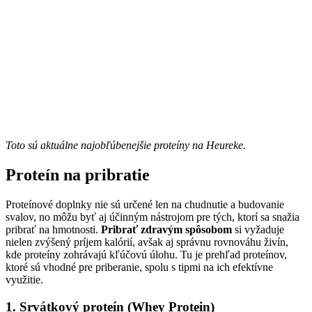
Toto sú aktuálne najobľúbenejšie proteíny na Heureke.
Proteín na pribratie
Proteínové doplnky nie sú určené len na chudnutie a budovanie
svalov, no môžu byť aj účinným nástrojom pre tých, ktorí sa snažia
pribrať na hmotnosti.
Pribrať zdravým spôsobom
si vyžaduje
nielen zvýšený príjem kalórií, avšak aj správnu rovnováhu živín,
kde proteíny zohrávajú kľúčovú úlohu. Tu je prehľad proteínov,
ktoré sú vhodné pre priberanie, spolu s tipmi na ich efektívne
využitie.
1. Srvátkový proteín (Whey Protein)