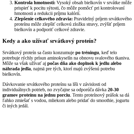
Kontrola hmotnosti:
Vysoký obsah bielkovín v srvátke môže
prispieť k pocitu sýtosti, čo môže pomôcť pri kontrolovaní
hmotnosti a redukcii príjmu kalórií.
Zlepšenie celkového zdravia:
Pravidelný príjem srvátkového
proteínu môže zlepšiť celkovú zložku stravy, zvýšiť príjem
bielkovín a podporiť celkové zdravie.
Kedy a ako užívať srvátkový proteín?
Srvátkový proteín sa často konzumuje
po tréningu
, keď telo
potrebuje rýchly prísun aminokyselín na obnovu svalového tkaniva.
Môže sa však užívať aj
počas dňa ako doplnok k jedlu alebo
náhrada jedla
, najmä pre tých, ktorí majú zvýšenú potrebu
bielkovín.
Dávkovanie srvátkového proteínu sa líši v závislosti od
individuálnych potrieb, no zvyčajne sa odporúča dávka
20-30
gramov proteínu na jednu porciu
. Tento proteínový prášok sa dá
ľahko zmiešať s vodou, mliekom alebo pridať do smoothie, jogurtu
či iných jedál.