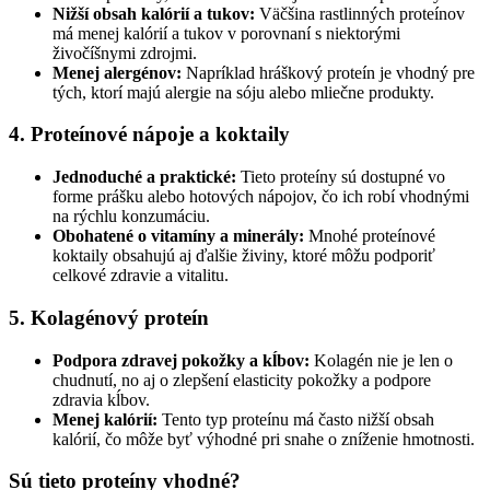
Nižší obsah kalórií a tukov:
Väčšina rastlinných proteínov
má menej kalórií a tukov v porovnaní s niektorými
živočíšnymi zdrojmi.
Menej alergénov:
Napríklad hráškový proteín je vhodný pre
tých, ktorí majú alergie na sóju alebo mliečne produkty.
4. Proteínové nápoje a koktaily
Jednoduché a praktické:
Tieto proteíny sú dostupné vo
forme prášku alebo hotových nápojov, čo ich robí vhodnými
na rýchlu konzumáciu.
Obohatené o vitamíny a minerály:
Mnohé proteínové
koktaily obsahujú aj ďalšie živiny, ktoré môžu podporiť
celkové zdravie a vitalitu.
5. Kolagénový proteín
Podpora zdravej pokožky a kĺbov:
Kolagén nie je len o
chudnutí, no aj o zlepšení elasticity pokožky a podpore
zdravia kĺbov.
Menej kalórií:
Tento typ proteínu má často nižší obsah
kalórií, čo môže byť výhodné pri snahe o zníženie hmotnosti.
Sú tieto proteíny vhodné?