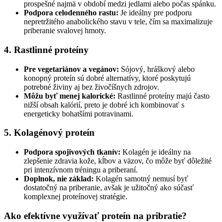
prospešné najmä v období medzi jedlami alebo počas spánku.
Podpora celodenného rastu:
Je ideálny pre podporu
nepretržitého anabolického stavu v tele, čím sa maximalizuje
priberanie svalovej hmoty.
4. Rastlinné proteíny
Pre vegetariánov a vegánov:
Sójový, hráškový alebo
konopný proteín sú dobré alternatívy, ktoré poskytujú
potrebné živiny aj bez živočíšnych zdrojov.
Môžu byť menej kalorické:
Rastlinné proteíny majú často
nižší obsah kalórií, preto je dobré ich kombinovať s
energeticky bohatšími potravinami.
5. Kolagénový proteín
Podpora spojivových tkanív:
Kolagén je ideálny na
zlepšenie zdravia kože, kĺbov a väzov, čo môže byť dôležité
pri intenzívnom tréningu a priberaní.
Doplnok, nie základ:
Kolagén samotný nemusí byť
dostatočný na priberanie, avšak je užitočný ako súčasť
komplexnej proteínovej stratégie.
Ako efektívne využívať proteín na pribratie?