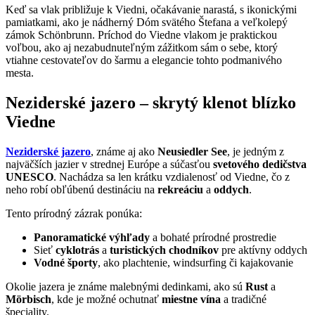
Keď sa vlak približuje k Viedni, očakávanie narastá, s ikonickými
pamiatkami, ako je nádherný Dóm svätého Štefana a veľkolepý
zámok Schönbrunn. Príchod do Viedne vlakom je praktickou
voľbou, ako aj nezabudnuteľným zážitkom sám o sebe, ktorý
vtiahne cestovateľov do šarmu a elegancie tohto podmanivého
mesta.
Neziderské jazero – skrytý klenot blízko
Viedne
Neziderské jazero
, známe aj ako
Neusiedler See
, je jedným z
najväčších jazier v strednej Európe a súčasťou
svetového dedičstva
UNESCO
. Nachádza sa len krátku vzdialenosť od Viedne, čo z
neho robí obľúbenú destináciu na
rekreáciu
a
oddych
.
Tento prírodný zázrak ponúka:
Panoramatické výhľady
a bohaté prírodné prostredie
Sieť
cyklotrás
a
turistických chodníkov
pre aktívny oddych
Vodné športy
, ako plachtenie, windsurfing či kajakovanie
Okolie jazera je známe malebnými dedinkami, ako sú
Rust
a
Mörbisch
, kde je možné ochutnať
miestne vína
a tradičné
špeciality.