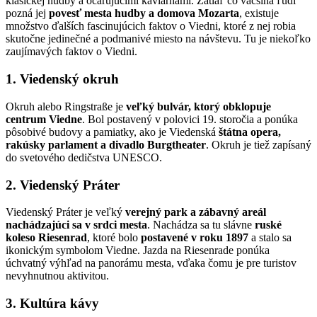
klasickej hudby a očarujúcimi kaviarňami. Zatiaľ čo väčšina ľudí
pozná jej
povesť mesta hudby a domova Mozarta
, existuje
množstvo ďalších fascinujúcich faktov o Viedni, ktoré z nej robia
skutočne jedinečné a podmanivé miesto na návštevu. Tu je niekoľko
zaujímavých faktov o Viedni.
1. Viedenský okruh
Okruh alebo Ringstraße je
veľký bulvár, ktorý obklopuje
centrum Viedne
. Bol postavený v polovici 19. storočia a ponúka
pôsobivé budovy a pamiatky, ako je Viedenská
štátna opera,
rakúsky parlament a divadlo Burgtheater
. Okruh je tiež zapísaný
do svetového dedičstva UNESCO.
2. Viedenský Práter
Viedenský Práter je veľký
verejný park a zábavný areál
nachádzajúci sa v srdci mesta
. Nachádza sa tu slávne
ruské
koleso Riesenrad
, ktoré bolo
postavené v roku 1897
a stalo sa
ikonickým symbolom Viedne. Jazda na Riesenrade ponúka
úchvatný výhľad na panorámu mesta, vďaka čomu je pre turistov
nevyhnutnou aktivitou.
3. Kultúra kávy