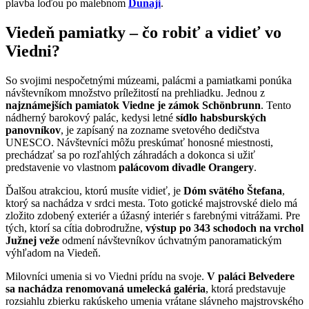
plavba loďou po malebnom
Dunaji
.
Viedeň pamiatky – čo robiť a vidieť vo
Viedni?
So svojimi nespočetnými múzeami, palácmi a pamiatkami ponúka
návštevníkom množstvo príležitostí na prehliadku. Jednou z
najznámejších pamiatok Viedne je zámok Schönbrunn
. Tento
nádherný barokový palác, kedysi letné
sídlo habsburských
panovníkov
, je zapísaný na zozname svetového dedičstva
UNESCO. Návštevníci môžu preskúmať honosné miestnosti,
prechádzať sa po rozľahlých záhradách a dokonca si užiť
predstavenie vo vlastnom
palácovom divadle Orangery
.
Ďalšou atrakciou, ktorú musíte vidieť, je
Dóm svätého Štefana
,
ktorý sa nachádza v srdci mesta. Toto gotické majstrovské dielo má
zložito zdobený exteriér a úžasný interiér s farebnými vitrážami. Pre
tých, ktorí sa cítia dobrodružne,
výstup po 343 schodoch na vrchol
Južnej veže
odmení návštevníkov úchvatným panoramatickým
výhľadom na Viedeň.
Milovníci umenia si vo Viedni prídu na svoje.
V paláci Belvedere
sa nachádza renomovaná umelecká galéria
, ktorá predstavuje
rozsiahlu zbierku rakúskeho umenia vrátane slávneho majstrovského