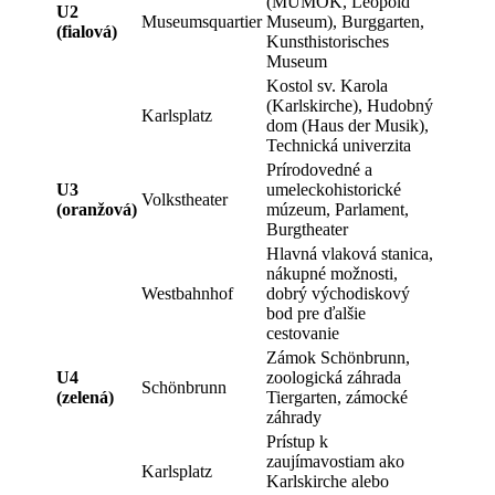
(MUMOK, Leopold
U2
Museumsquartier
Museum), Burggarten,
(fialová)
Kunsthistorisches
Museum
Kostol sv. Karola
(Karlskirche), Hudobný
Karlsplatz
dom (Haus der Musik),
Technická univerzita
Prírodovedné a
U3
umeleckohistorické
Volkstheater
(oranžová)
múzeum, Parlament,
Burgtheater
Hlavná vlaková stanica,
nákupné možnosti,
Westbahnhof
dobrý východiskový
bod pre ďalšie
cestovanie
Zámok Schönbrunn,
U4
zoologická záhrada
Schönbrunn
(zelená)
Tiergarten, zámocké
záhrady
Prístup k
zaujímavostiam ako
Karlsplatz
Karlskirche alebo