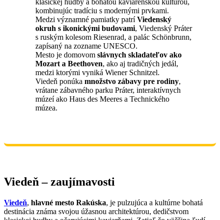
klasickej hudby a bohatou kaviarenskou kultúrou,
kombinujúc tradíciu s modernými prvkami.
Medzi významné pamiatky patrí
Viedenský
okruh s ikonickými budovami
, Viedenský Práter
s ruským kolesom Riesenrad, a palác Schönbrunn,
zapísaný na zozname UNESCO.
Mesto je domovom
slávnych skladateľov ako
Mozart a Beethoven
, ako aj tradičných jedál,
medzi ktorými vyniká Wiener Schnitzel.
Viedeň ponúka
množstvo zábavy pre rodiny
,
vrátane zábavného parku Práter, interaktívnych
múzeí ako Haus des Meeres a Technického
múzea.
Viedeň – zaujímavosti
Viedeň
,
hlavné mesto Rakúska
, je pulzujúca a kultúrne bohatá
destinácia známa svojou úžasnou architektúrou, dedičstvom