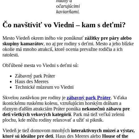
hudby a
očarujúcimi
kaviarňami.
Čo navštíviť vo Viedni – kam s deťmi?
Mesto Viedeň okrem iného vie ponúknuť
zážitky pre páry alebo
skupiny kamarátov
, no aj pre rodiny s deťmi. Mesto a jeho blízke
okolie má mnoho atrakcií, ktoré ocenia prevažne rodičia a ich
ratolesti.
Obľúbené mesta vo Viedni s deťmi sú:
Zábavný park Práter
Haus des Meeres
Technické múzeum vo Viedni
Skvelou zastávkou pre rodiny je
zábavný park Práter
. Vďaka
ikonickému ruskému kolesu, vzrušujúcim horským dráham a
rôznym ďalším atrakciám Práter ponúka
nekonečnú zábavu pre
deti všetkých vekových kategórií
. Park má tiež veľkú zelenú
plochu, kde môžu rodiny relaxovať a užiť si piknik.
Viedeň je tiež domovom mnohých
interaktívnych múzeí a výstav,
ktoré sú ideálne pre deti
. Haus des Meeres alebo
House of the