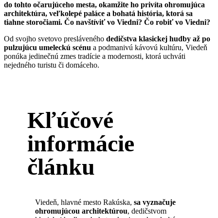
do tohto očarujúceho mesta, okamžite ho privíta ohromujúca
architektúra, veľkolepé paláce a bohatá história, ktorá sa
tiahne storočiami. Čo navštíviť vo Viedni? Čo robiť vo Viedni?
Od svojho svetovo presláveného
dedičstva klasickej hudby až po
pulzujúcu umeleckú scénu
a podmanivú kávovú kultúru, Viedeň
ponúka jedinečnú zmes tradície a modernosti, ktorá uchváti
nejedného turistu či domáceho.
Kľúčové
informácie
článku
Viedeň, hlavné mesto Rakúska,
sa vyznačuje
ohromujúcou architektúrou
, dedičstvom