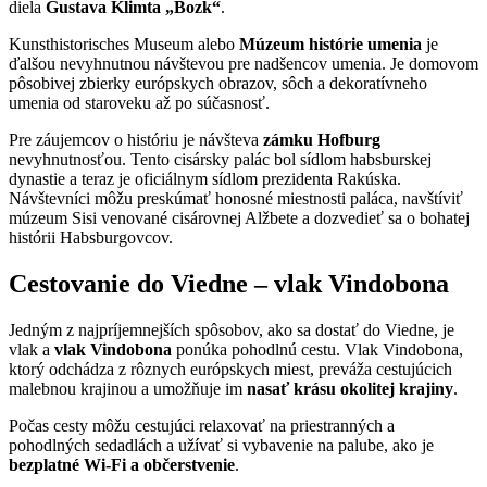
diela
Gustava Klimta „Bozk“
.
Kunsthistorisches Museum alebo
Múzeum histórie umenia
je
ďalšou nevyhnutnou návštevou pre nadšencov umenia. Je domovom
pôsobivej zbierky európskych obrazov, sôch a dekoratívneho
umenia od staroveku až po súčasnosť.
Pre záujemcov o históriu je návšteva
zámku Hofburg
nevyhnutnosťou. Tento cisársky palác bol sídlom habsburskej
dynastie a teraz je oficiálnym sídlom prezidenta Rakúska.
Návštevníci môžu preskúmať honosné miestnosti paláca, navštíviť
múzeum Sisi venované cisárovnej Alžbete a dozvedieť sa o bohatej
histórii Habsburgovcov.
Cestovanie do Viedne – vlak Vindobona
Jedným z najpríjemnejších spôsobov, ako sa dostať do Viedne, je
vlak a
vlak Vindobona
ponúka pohodlnú cestu. Vlak Vindobona,
ktorý odchádza z rôznych európskych miest, preváža cestujúcich
malebnou krajinou a umožňuje im
nasať krásu okolitej krajiny
.
Počas cesty môžu cestujúci relaxovať na priestranných a
pohodlných sedadlách a užívať si vybavenie na palube, ako je
bezplatné Wi-Fi a občerstvenie
.