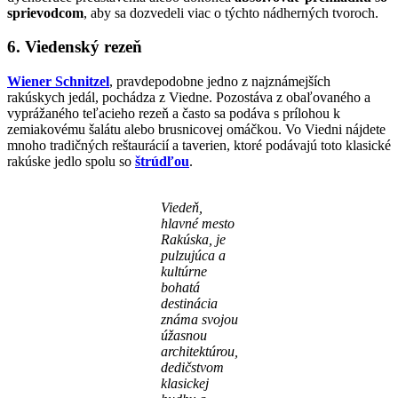
sprievodcom
, aby sa dozvedeli viac o týchto nádherných tvoroch.
6. Viedenský rezeň
Wiener Schnitzel
, pravdepodobne jedno z najznámejších
rakúskych jedál, pochádza z Viedne. Pozostáva z obaľovaného a
vyprážaného teľacieho rezeň a často sa podáva s prílohou k
zemiakovému šalátu alebo brusnicovej omáčkou. Vo Viedni nájdete
mnoho tradičných reštaurácií a taverien, ktoré podávajú toto klasické
rakúske jedlo spolu so
štrúdľou
.
Viedeň,
hlavné mesto
Rakúska, je
pulzujúca a
kultúrne
bohatá
destinácia
známa svojou
úžasnou
architektúrou,
dedičstvom
klasickej