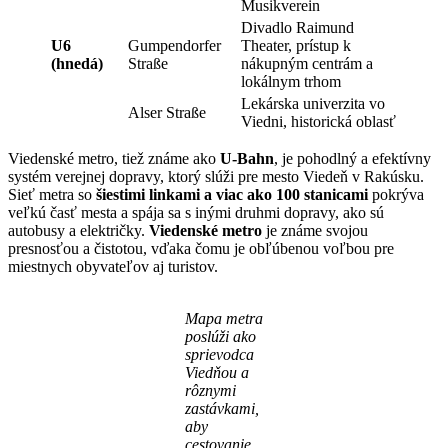
Musikverein
Divadlo Raimund
U6
Gumpendorfer
Theater, prístup k
(hnedá)
Straße
nákupným centrám a
lokálnym trhom
Lekárska univerzita vo
Alser Straße
Viedni, historická oblasť
Viedenské metro, tiež známe ako
U-Bahn
, je pohodlný a efektívny
systém verejnej dopravy, ktorý slúži pre mesto Viedeň v Rakúsku.
Sieť metra so
šiestimi linkami a viac ako 100 stanicami
pokrýva
veľkú časť mesta a spája sa s inými druhmi dopravy, ako sú
autobusy a električky.
Viedenské metro
je známe svojou
presnosťou a čistotou, vďaka čomu je obľúbenou voľbou pre
miestnych obyvateľov aj turistov.
Mapa metra
poslúži ako
sprievodca
Viedňou a
rôznymi
zastávkami,
aby
cestovanie