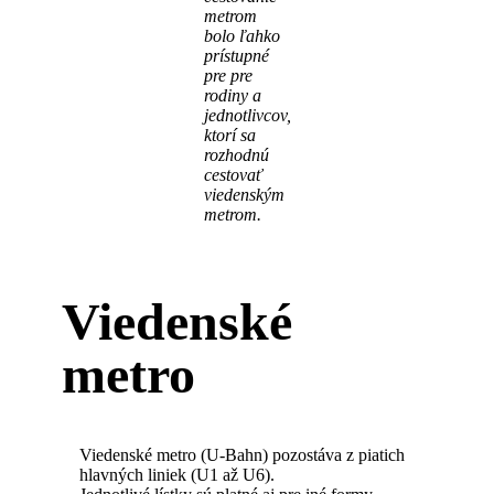
metrom
bolo ľahko
prístupné
pre pre
rodiny a
jednotlivcov,
ktorí sa
rozhodnú
cestovať
viedenským
metrom.
Viedenské
metro
Viedenské metro (U-Bahn) pozostáva z piatich
hlavných liniek (U1 až U6).