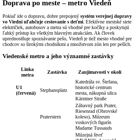
Doprava po meste – metro Viedeň
Pokiaľ ide o dopravu, dobre prepojený
systém verejnej dopravy
vo Viedni uľahčuje cestovanie s deťmi
. Efektívne mestské siete
električiek, autobusov a metra sú vhodné pre kočíky a poskytujú
ľahký prístup ku všetkým hlavným atrakciám. Ak človek
uprednostňuje spoznávanie pešo, Viedeň je tiež mesto vhodné pre
chodcov so širokými chodníkmi a množstvom zón len pre peších.
Viedenské metro a jeho významné zastávky
Linka
Zastávka
Zaujímavosti v okolí
metra
Katedrála sv. Štefana,
U1
historické centrum
Stephansplatz
(červená)
mesta, nákupná ulica
Kärntner Straße
Zábavný park Prater,
Riesenrad (Obrovské
Praterstern
koleso), Múzeum
voskových figurín
Madame Tussauds
Múzejná štvrť