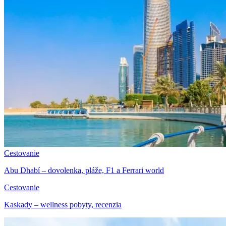
Cestovanie
Abu Dhabí – dovolenka, pláže, F1 a Ferrari world
Cestovanie
Kaskady – wellness pobyty, recenzia