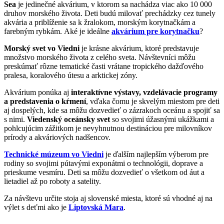
Sea
je jedinečné akvárium, v ktorom sa nachádza viac ako 10 000
druhov morského života. Deti budú milovať prechádzky cez tunely
akvária a priblíženie sa k žralokom, morským korytnačkám a
farebným rybkám. Aké je ideálne
akvárium pre korytnačku
?
Morský svet vo Viedni
je krásne akvárium, ktoré predstavuje
množstvo morského života z celého sveta. Návštevníci môžu
preskúmať rôzne tematické časti vrátane tropického dažďového
pralesa, koralového útesu a arktickej zóny.
Akvárium ponúka aj
interaktívne výstavy, vzdelávacie programy
a predstavenia o kŕmení
, vďaka čomu je skvelým miestom pre deti
aj dospelých, kde sa môžu dozvedieť o zázrakoch oceánu a spojiť sa
s nimi.
Viedenský oceánsky svet
so svojimi úžasnými ukážkami a
pohlcujúcim zážitkom je nevyhnutnou destináciou pre milovníkov
prírody a akváriových nadšencov.
Technické múzeum
vo Viedni
je ďalším najlepším výberom pre
rodiny so svojimi pútavými exponátmi o technológii, doprave a
prieskume vesmíru. Deti sa môžu dozvedieť o všetkom od áut a
lietadiel až po roboty a satelity.
Za návštevu určite stoja aj slovenské miesta, ktoré sú vhodné aj na
výlet s deťmi ako je
Liptovská Mara
.