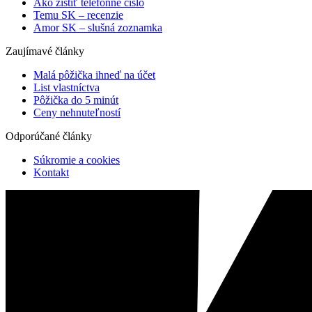
Ako zistiť telefónne číslo
Temu SK – recenzie
Amor SK – slušná zoznamka
Zaujímavé články
Malá pôžička ihneď na účet
List vlastníctva
Pôžička do 5 minút
Ceny nehnuteľností
Odporúčané články
Súkromie a cookies
Kontakt