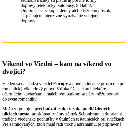
Jednotlivé lístky sú platné aj pre iné formy
dopravy (električky, autobusy, S-Bahn).
Odporúča sa zakúpiť denný alebo týždenný lístok,
ak plánujete intenzívne využívanie verejnej
dopravy.
Víkend vo Viedni – kam na víkend vo
dvojici?
Viedeň sa nachádza
v srdci Európy
a ponúka ideálne prostredie pre
romantický víkendový pobyt. Vďaka úžasnej architektúre,
očarujúcim kaviarňam a malebným parkom sa páry môžu ponoriť
do sveta romantiky.
Môžu sa pokojne
prechádzať ruka v ruke po dláždených
uliciach mesta
, preskúmať známy zámok Schönbrunn a dopriať si
tradičné viedenské pochúťky v útulných reštauráciách pri sviečkach.
Pre zamilovaných, ktorí majú radi trochu adrenalínu, je pripravená