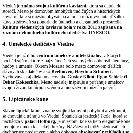
Viedeň je
známa svojou kultúrou kaviarní
, ktorá sa datuje do
storočí. Mesto je domovom mnohých tradičných a historických
kaviarní, kde si miestni obyvatelia a turisti môžu vychutnať šálku
kávy a zároveň sa ponoriť do útulného a elegantného prostredia.
Kultúra viedenských kaviarní bola v roku 2011 zapísaná na
zoznam nehmotného kultúrneho dedičstva UNESCO
.
4. Umelecké dedičstvo Viedne
Viedeň je už dlho
centrom umelcov a intelektuálov
, z ktorých
pochádzajú niektoré z najznámejších svetových osobností literatúry,
hudby a umenia. Okrem Mozarta bolo mesto domovom ďalších
slávnych skladateľov ako
Beethoven, Haydn a Schubert
.
Vychovávala aj diela umelcov ako G
ustav Klimt, Egon Schiele či
Oskar Kokoschka
. Mesto naďalej inšpiruje a priťahuje umelcov
svojou živou kultúrnou scénou a množstvom múzeí a galérií.
5. Lipicánske kone
Slávne
lipické kone
, známe svojimi ladnými pohybmi a výkonmi,
sa chovajú a trénujú vo Viedni. Španielska jazdecká škola, ktorá sa
nachádza
v paláci Hofburg
, je miestom, kde sa tieto elegantné kone
trénujú v umení klasickej drezúry. Návštevníci môžu sledovať ich
dychberúce predstavenia alebo dokonca
absolvovať prehliadku so