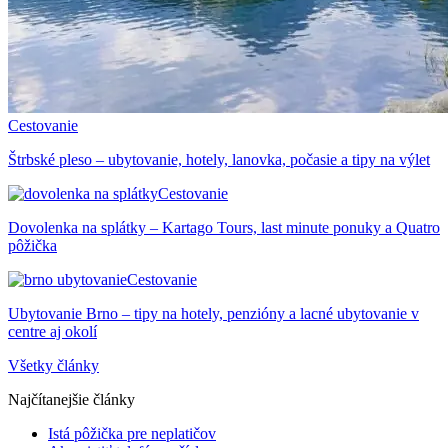
Cestovanie
Štrbské pleso – ubytovanie, hotely, lanovka, počasie a tipy na výlet
Cestovanie
Dovolenka na splátky – Kartago Tours, last minute ponuky a Quatro
pôžička
Cestovanie
Ubytovanie Brno – tipy na hotely, penzióny a lacné ubytovanie v
centre aj okolí
Všetky články
Najčítanejšie články
Istá pôžička pre neplatičov