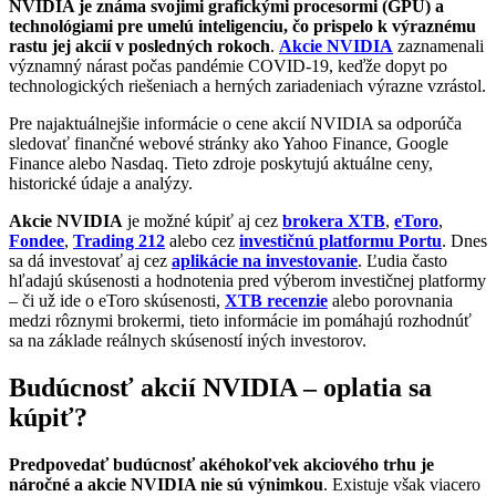
NVIDIA je známa svojimi grafickými procesormi (GPU) a
technológiami pre umelú inteligenciu, čo prispelo k výraznému
rastu jej akcií v posledných rokoch
.
Akcie NVIDIA
zaznamenali
významný nárast počas pandémie COVID-19, keďže dopyt po
technologických riešeniach a herných zariadeniach výrazne vzrástol.
Pre najaktuálnejšie informácie o cene akcií NVIDIA sa odporúča
sledovať finančné webové stránky ako Yahoo Finance, Google
Finance alebo Nasdaq. Tieto zdroje poskytujú aktuálne ceny,
historické údaje a analýzy.
Akcie NVIDIA
je možné kúpiť aj cez
brokera XTB
,
eToro
,
Fondee
,
Trading 212
alebo cez
investičnú platformu Portu
. Dnes
sa dá investovať aj cez
aplikácie na investovanie
. Ľudia často
hľadajú skúsenosti a hodnotenia pred výberom investičnej platformy
– či už ide o eToro skúsenosti,
XTB recenzie
alebo porovnania
medzi rôznymi brokermi, tieto informácie im pomáhajú rozhodnúť
sa na základe reálnych skúseností iných investorov.
Budúcnosť akcií NVIDIA – oplatia sa
kúpiť?
Predpovedať budúcnosť akéhokoľvek akciového trhu je
náročné a akcie NVIDIA nie sú výnimkou
. Existuje však viacero