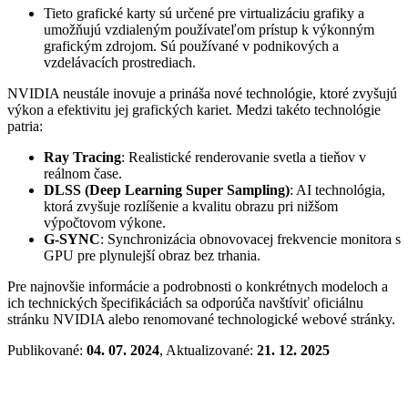
Tieto grafické karty sú určené pre virtualizáciu grafiky a
umožňujú vzdialeným používateľom prístup k výkonným
grafickým zdrojom. Sú používané v podnikových a
vzdelávacích prostrediach.
NVIDIA neustále inovuje a prináša nové technológie, ktoré zvyšujú
výkon a efektivitu jej grafických kariet. Medzi takéto technológie
patria:
Ray Tracing
: Realistické renderovanie svetla a tieňov v
reálnom čase.
DLSS (Deep Learning Super Sampling)
: AI technológia,
ktorá zvyšuje rozlíšenie a kvalitu obrazu pri nižšom
výpočtovom výkone.
G-SYNC
: Synchronizácia obnovovacej frekvencie monitora s
GPU pre plynulejší obraz bez trhania.
Pre najnovšie informácie a podrobnosti o konkrétnych modeloch a
ich technických špecifikáciách sa odporúča navštíviť oficiálnu
stránku NVIDIA alebo renomované technologické webové stránky.
Publikované:
04. 07. 2024
, Aktualizované:
21. 12. 2025