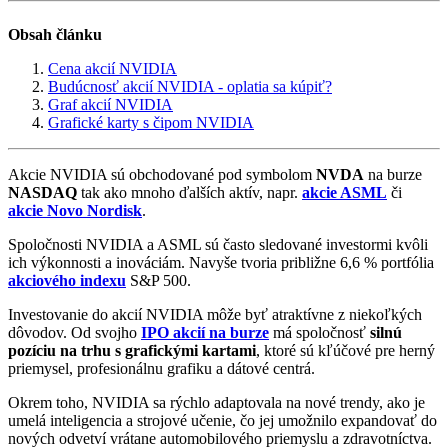
Obsah článku
Cena akcií NVIDIA
Budúcnosť akcií NVIDIA - oplatia sa kúpiť?
Graf akcií NVIDIA
Grafické karty s čipom NVIDIA
Akcie NVIDIA sú obchodované pod symbolom
NVDA
na burze
NASDAQ
tak ako mnoho ďalších aktív, napr.
akcie ASML
či
akcie Novo Nordisk
.
Spoločnosti NVIDIA a ASML sú často sledované investormi kvôli
ich výkonnosti a inováciám. Navyše tvoria približne 6,6 % portfólia
akciového indexu
S&P 500.
Investovanie do akcií NVIDIA môže byť atraktívne z niekoľkých
dôvodov. Od svojho
IPO akcií na burze
má spoločnosť
silnú
pozíciu na trhu s grafickými kartami
, ktoré sú kľúčové pre herný
priemysel, profesionálnu grafiku a dátové centrá.
Okrem toho, NVIDIA sa rýchlo adaptovala na nové trendy, ako je
umelá inteligencia a strojové učenie, čo jej umožnilo expandovať do
nových odvetví vrátane automobilového priemyslu a zdravotníctva.