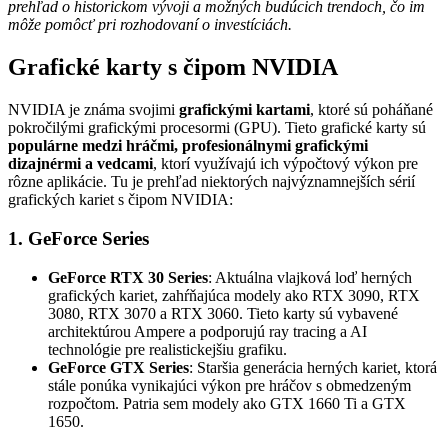
prehľad o historickom vývoji a možných budúcich trendoch, čo im
môže pomôcť pri rozhodovaní o investíciách.
Grafické karty s čipom NVIDIA
NVIDIA je známa svojimi
grafickými kartami
, ktoré sú poháňané
pokročilými grafickými procesormi (GPU). Tieto grafické karty sú
populárne medzi hráčmi, profesionálnymi grafickými
dizajnérmi a vedcami
, ktorí využívajú ich výpočtový výkon pre
rôzne aplikácie. Tu je prehľad niektorých najvýznamnejších sérií
grafických kariet s čipom NVIDIA:
1. GeForce Series
GeForce RTX 30 Series
: Aktuálna vlajková loď herných
grafických kariet, zahŕňajúca modely ako RTX 3090, RTX
3080, RTX 3070 a RTX 3060. Tieto karty sú vybavené
architektúrou Ampere a podporujú ray tracing a AI
technológie pre realistickejšiu grafiku.
GeForce GTX Series
: Staršia generácia herných kariet, ktorá
stále ponúka vynikajúci výkon pre hráčov s obmedzeným
rozpočtom. Patria sem modely ako GTX 1660 Ti a GTX
1650.