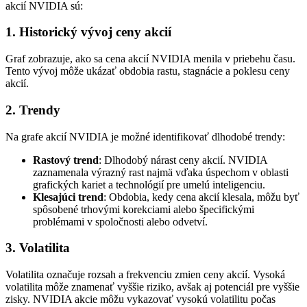
akcií NVIDIA sú:
1. Historický vývoj ceny akcií
Graf zobrazuje, ako sa cena akcií NVIDIA menila v priebehu času.
Tento vývoj môže ukázať obdobia rastu, stagnácie a poklesu ceny
akcií.
2. Trendy
Na grafe akcií NVIDIA je možné identifikovať dlhodobé trendy:
Rastový trend
: Dlhodobý nárast ceny akcií. NVIDIA
zaznamenala výrazný rast najmä vďaka úspechom v oblasti
grafických kariet a technológií pre umelú inteligenciu.
Klesajúci trend
: Obdobia, kedy cena akcií klesala, môžu byť
spôsobené trhovými korekciami alebo špecifickými
problémami v spoločnosti alebo odvetví.
3. Volatilita
Volatilita označuje rozsah a frekvenciu zmien ceny akcií. Vysoká
volatilita môže znamenať vyššie riziko, avšak aj potenciál pre vyššie
zisky. NVIDIA akcie môžu vykazovať vysokú volatilitu počas