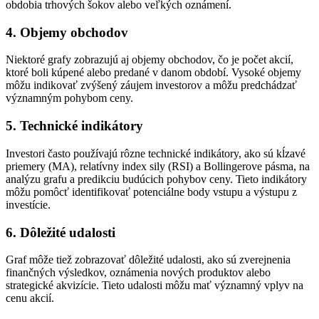
obdobia trhových šokov alebo veľkých oznámení.
4. Objemy obchodov
Niektoré grafy zobrazujú aj objemy obchodov, čo je počet akcií,
ktoré boli kúpené alebo predané v danom období. Vysoké objemy
môžu indikovať zvýšený záujem investorov a môžu predchádzať
významným pohybom ceny.
5. Technické indikátory
Investori často používajú rôzne technické indikátory, ako sú kĺzavé
priemery (MA), relatívny index sily (RSI) a Bollingerove pásma, na
analýzu grafu a predikciu budúcich pohybov ceny. Tieto indikátory
môžu pomôcť identifikovať potenciálne body vstupu a výstupu z
investície.
6. Dôležité udalosti
Graf môže tiež zobrazovať dôležité udalosti, ako sú zverejnenia
finančných výsledkov, oznámenia nových produktov alebo
strategické akvizície. Tieto udalosti môžu mať významný vplyv na
cenu akcií.