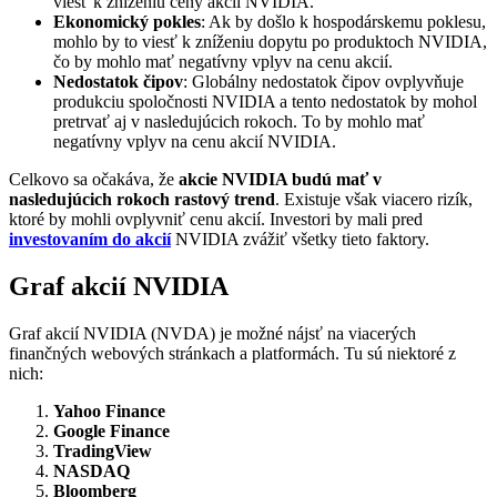
viesť k zníženiu ceny akcií NVIDIA.
Ekonomický pokles
: Ak by došlo k hospodárskemu poklesu,
mohlo by to viesť k zníženiu dopytu po produktoch NVIDIA,
čo by mohlo mať negatívny vplyv na cenu akcií.
Nedostatok čipov
: Globálny nedostatok čipov ovplyvňuje
produkciu spoločnosti NVIDIA a tento nedostatok by mohol
pretrvať aj v nasledujúcich rokoch. To by mohlo mať
negatívny vplyv na cenu akcií NVIDIA.
Celkovo sa očakáva, že
akcie NVIDIA budú mať v
nasledujúcich rokoch rastový trend
. Existuje však viacero rizík,
ktoré by mohli ovplyvniť cenu akcií. Investori by mali pred
investovaním do akcií
NVIDIA zvážiť všetky tieto faktory.
Graf akcií NVIDIA
Graf akcií NVIDIA (NVDA) je možné nájsť na viacerých
finančných webových stránkach a platformách. Tu sú niektoré z
nich:
Yahoo Finance
Google Finance
TradingView
NASDAQ
Bloomberg