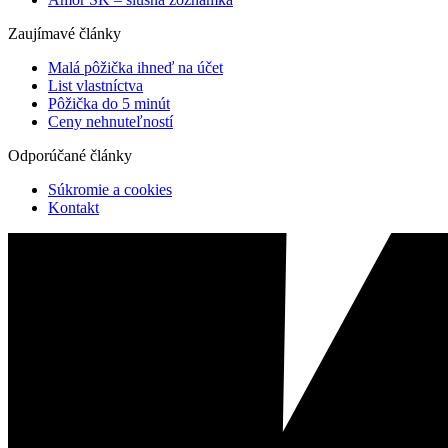
Zaujímavé články
Malá pôžička ihneď na účet
List vlastníctva
Pôžička do 5 minút
Ceny nehnuteľností
Odporúčané články
Súkromie a cookies
Kontakt