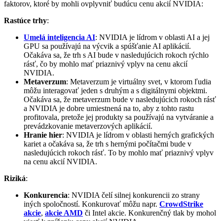
faktorov, ktoré by mohli ovplyvniť budúcu cenu akcií NVIDIA:
Rastúce trhy
:
Umelá inteligencia AI
: NVIDIA je lídrom v oblasti AI a jej
GPU sa používajú na výcvik a spúšťanie AI aplikácií.
Očakáva sa, že trh s AI bude v nasledujúcich rokoch rýchlo
rásť, čo by mohlo mať priaznivý vplyv na cenu akcií
NVIDIA.
Metaverzum
: Metaverzum je virtuálny svet, v ktorom ľudia
môžu interagovať jeden s druhým a s digitálnymi objektmi.
Očakáva sa, že metaverzum bude v nasledujúcich rokoch rásť
a NVIDIA je dobre umiestnená na to, aby z tohto rastu
profitovala, pretože jej produkty sa používajú na vytváranie a
prevádzkovanie metaverzových aplikácií.
Hranie hier
: NVIDIA je lídrom v oblasti herných grafických
kariet a očakáva sa, že trh s hernými počítačmi bude v
nasledujúcich rokoch rásť. To by mohlo mať priaznivý vplyv
na cenu akcií NVIDIA.
Riziká
:
Konkurencia
: NVIDIA čelí silnej konkurencii zo strany
iných spoločností. Konkurovať môžu napr.
CrowdStrike
akcie
,
akcie AMD
či Intel akcie. Konkurenčný tlak by mohol