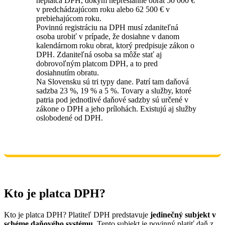
neplatca DPH, dokým nepresiahne obrat 50 000 €
v predchádzajúcom roku alebo 62 500 € v
prebiehajúcom roku.
Povinnú registráciu na DPH musí zdaniteľná
osoba urobiť v prípade, že dosiahne v danom
kalendárnom roku obrat, ktorý predpisuje zákon o
DPH. Zdaniteľná osoba sa môže stať aj
dobrovoľným platcom DPH, a to pred
dosiahnutím obratu.
Na Slovensku sú tri typy dane. Patrí tam daňová
sadzba 23 %, 19 % a 5 %. Tovary a služby, ktoré
patria pod jednotlivé daňové sadzby sú určené v
zákone o DPH a jeho prílohách. Existujú aj služby
oslobodené od DPH.
Kto je platca DPH?
Kto je platca DPH? Platiteľ DPH predstavuje
jedinečný subjekt v
schéme daňového systému
. Tento subjekt je povinný platiť daň z