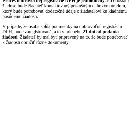
Proces dobrovoľnej registrácie DPH je jednoduchý
. Po odoslaní
žiadosti bude žiadateľ kontaktovaný príslušným daňovým úradom,
ktorý bude potrebovať dodatočné údaje o žiadateľovi ku kladnému
posúdeniu žiadosti.
V prípade, že osoba spĺňa podmienky na dobrovoľnú registráciu
DPH, bude zaregistrovaná, a to v priebehu
21 dní od podania
žiadosti
. Žiadateľ by mal byť pripravený na to, že bude potrebovať
k žiadosti doručiť rôzne dokumenty.