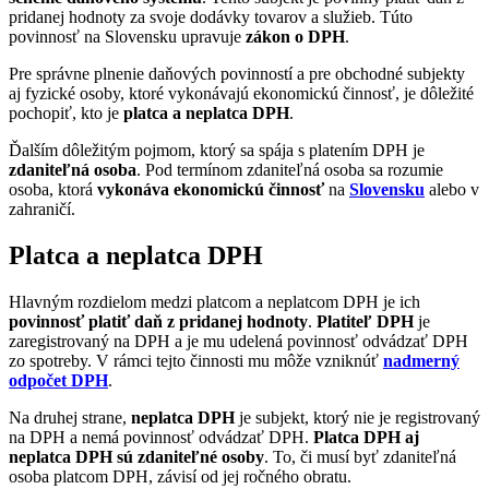
pridanej hodnoty za svoje dodávky tovarov a služieb. Túto
povinnosť na Slovensku upravuje
zákon o DPH
.
Pre správne plnenie daňových povinností a pre obchodné subjekty
aj fyzické osoby, ktoré vykonávajú ekonomickú činnosť, je dôležité
pochopiť, kto je
platca a neplatca DPH
.
Ďalším dôležitým pojmom, ktorý sa spája s platením DPH je
zdaniteľná osoba
. Pod termínom zdaniteľná osoba sa rozumie
osoba, ktorá
vykonáva ekonomickú činnosť
na
Slovensku
alebo v
zahraničí.
Platca a neplatca DPH
Hlavným rozdielom medzi platcom a neplatcom DPH je ich
povinnosť platiť daň z pridanej hodnoty
.
Platiteľ DPH
je
zaregistrovaný na DPH a je mu udelená povinnosť odvádzať DPH
zo spotreby. V rámci tejto činnosti mu môže vzniknúť
nadmerný
odpočet DPH
.
Na druhej strane,
neplatca DPH
je subjekt, ktorý nie je registrovaný
na DPH a nemá povinnosť odvádzať DPH.
Platca DPH aj
neplatca DPH sú zdaniteľné osoby
. To, či musí byť zdaniteľná
osoba platcom DPH, závisí od jej ročného obratu.