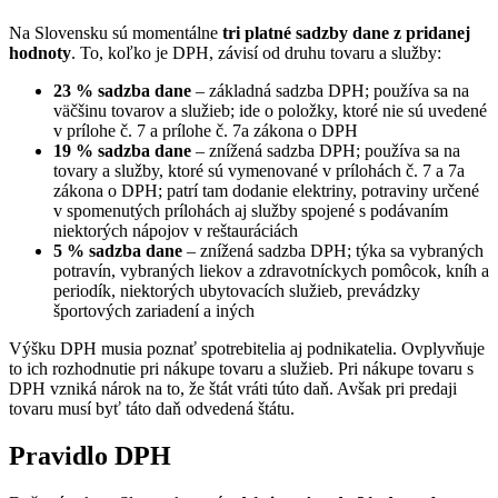
Na Slovensku sú momentálne
tri platné sadzby dane z pridanej
hodnoty
. To, koľko je DPH, závisí od druhu tovaru a služby:
23 % sadzba dane
– základná sadzba DPH; používa sa na
väčšinu tovarov a služieb; ide o položky, ktoré nie sú uvedené
v prílohe č. 7 a prílohe č. 7a zákona o DPH
19 % sadzba dane
– znížená sadzba DPH; používa sa na
tovary a služby, ktoré sú vymenované v prílohách č. 7 a 7a
zákona o DPH; patrí tam dodanie elektriny, potraviny určené
v spomenutých prílohách aj služby spojené s podávaním
niektorých nápojov v reštauráciách
5 % sadzba dane
– znížená sadzba DPH; týka sa vybraných
potravín, vybraných liekov a zdravotníckych pomôcok, kníh a
periodík, niektorých ubytovacích služieb, prevádzky
športových zariadení a iných
Výšku DPH musia poznať spotrebitelia aj podnikatelia. Ovplyvňuje
to ich rozhodnutie pri nákupe tovaru a služieb. Pri nákupe tovaru s
DPH vzniká nárok na to, že štát vráti túto daň. Avšak pri predaji
tovaru musí byť táto daň odvedená štátu.
Pravidlo DPH