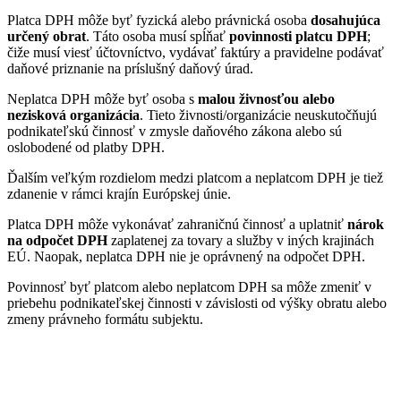
Platca DPH môže byť fyzická alebo právnická osoba
dosahujúca
určený obrat
. Táto osoba musí spĺňať
povinnosti platcu DPH
;
čiže musí viesť účtovníctvo, vydávať faktúry a pravidelne podávať
daňové priznanie na príslušný daňový úrad.
Neplatca DPH môže byť osoba s
malou živnosťou alebo
nezisková organizácia
. Tieto živnosti/organizácie neuskutočňujú
podnikateľskú činnosť v zmysle daňového zákona alebo sú
oslobodené od platby DPH.
Ďalším veľkým rozdielom medzi platcom a neplatcom DPH je tiež
zdanenie v rámci krajín Európskej únie.
Platca DPH môže vykonávať zahraničnú činnosť a uplatniť
nárok
na odpočet DPH
zaplatenej za tovary a služby v iných krajinách
EÚ. Naopak, neplatca DPH nie je oprávnený na odpočet DPH.
Povinnosť byť platcom alebo neplatcom DPH sa môže zmeniť v
priebehu podnikateľskej činnosti v závislosti od výšky obratu alebo
zmeny právneho formátu subjektu.