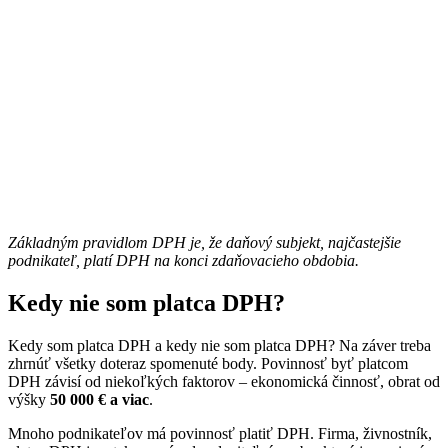
Základným pravidlom DPH je, že daňový subjekt, najčastejšie
podnikateľ, platí DPH na konci zdaňovacieho obdobia.
Kedy nie som platca DPH?
Kedy som platca DPH a kedy nie som platca DPH? Na záver treba
zhrnúť všetky doteraz spomenuté body. Povinnosť byť platcom
DPH závisí od niekoľkých faktorov – ekonomická činnosť, obrat od
výšky
50 000 € a viac
.
Mnoho podnikateľov má povinnosť platiť DPH. Firma, živnostník,