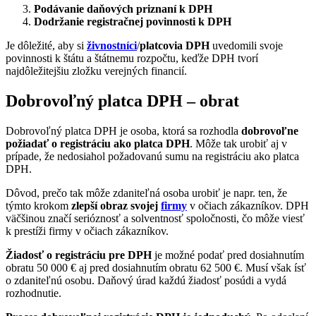
Podávanie daňových priznaní k DPH
Dodržanie registračnej povinnosti k DPH
Je dôležité, aby si
živnostníci
/
platcovia DPH
uvedomili svoje
povinnosti k štátu a štátnemu rozpočtu, keďže DPH tvorí
najdôležitejšiu zložku verejných financií.
Dobrovoľný platca DPH – obrat
Dobrovoľný platca DPH je osoba, ktorá sa rozhodla
dobrovoľne
požiadať o registráciu ako platca DPH
. Môže tak urobiť aj v
prípade, že nedosiahol požadovanú sumu na registráciu ako platca
DPH.
Dôvod, prečo tak môže zdaniteľná osoba urobiť je napr. ten, že
týmto krokom
zlepší obraz svojej
firmy
v očiach zákazníkov. DPH
väčšinou značí serióznosť a solventnosť spoločnosti, čo môže viesť
k prestíži firmy v očiach zákazníkov.
Žiadosť o registráciu pre DPH
je možné podať pred dosiahnutím
obratu 50 000 € aj pred dosiahnutím obratu 62 500 €. Musí však ísť
o zdaniteľnú osobu. Daňový úrad každú žiadosť posúdi a vydá
rozhodnutie.