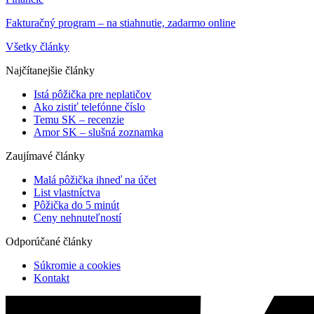
Fakturačný program – na stiahnutie, zadarmo online
Všetky články
Najčítanejšie články
Istá pôžička pre neplatičov
Ako zistiť telefónne číslo
Temu SK – recenzie
Amor SK – slušná zoznamka
Zaujímavé články
Malá pôžička ihneď na účet
List vlastníctva
Pôžička do 5 minút
Ceny nehnuteľností
Odporúčané články
Súkromie a cookies
Kontakt