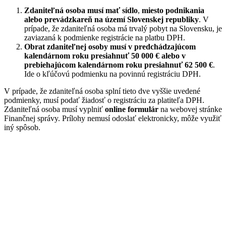
Zdaniteľná osoba musí mať sídlo
,
miesto podnikania
alebo prevádzkareň na území Slovenskej republiky
. V
prípade, že zdaniteľná osoba má trvalý pobyt na Slovensku, je
zaviazaná k podmienke registrácie na platbu DPH.
Obrat zdaniteľnej osoby musí v predchádzajúcom
kalendárnom roku presiahnuť 50 000 € alebo v
prebiehajúcom kalendárnom roku presiahnuť 62 500 €
.
Ide o kľúčovú podmienku na povinnú registráciu DPH.
V prípade, že zdaniteľná osoba splní tieto dve vyššie uvedené
podmienky, musí podať žiadosť o registráciu za platiteľa DPH.
Zdaniteľná osoba musí vyplniť
online formulár
na webovej stránke
Finančnej správy. Prílohy nemusí odoslať elektronicky, môže využiť
iný spôsob.