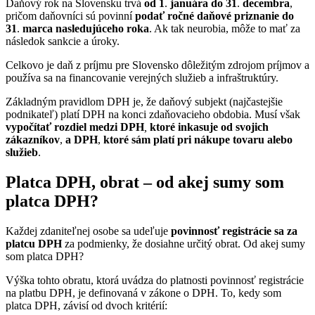
Daňový rok na Slovensku trvá
od 1
.
januára do 31
.
decembra
,
pričom daňovníci sú povinní
podať ročné daňové priznanie do
31
.
marca nasledujúceho roka
. Ak tak neurobia, môže to mať za
následok sankcie a úroky.
Celkovo je daň z príjmu pre Slovensko dôležitým zdrojom príjmov a
používa sa na financovanie verejných služieb a infraštruktúry.
Základným pravidlom DPH je, že daňový subjekt (najčastejšie
podnikateľ) platí DPH na konci zdaňovacieho obdobia. Musí však
vypočítať rozdiel medzi DPH
,
ktoré inkasuje od svojich
zákazníkov
,
a DPH
,
ktoré sám platí pri nákupe tovaru alebo
služieb
.
Platca DPH, obrat – od akej sumy som
platca DPH?
Každej zdaniteľnej osobe sa udeľuje
povinnosť registrácie sa za
platcu DPH
za podmienky, že dosiahne určitý obrat. Od akej sumy
som platca DPH?
Výška tohto obratu, ktorá uvádza do platnosti povinnosť registrácie
na platbu DPH, je definovaná v zákone o DPH. To, kedy som
platca DPH, závisí od dvoch kritérií: