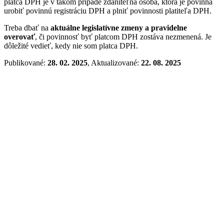
platca DPH je v takom prípade zdaniteľná osoba, ktorá je povinná
urobiť povinnú registráciu DPH a plniť povinnosti platiteľa DPH.
Treba dbať na
aktuálne legislatívne zmeny a pravidelne
overovať
, či povinnosť byť platcom DPH zostáva nezmenená. Je
dôležité vedieť, kedy nie som platca DPH.
Publikované:
28. 02. 2025
, Aktualizované:
22. 08. 2025