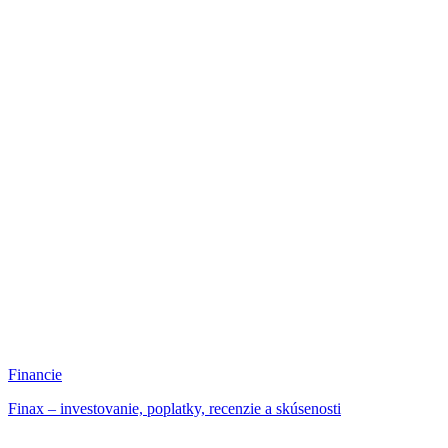
Financie
Finax – investovanie, poplatky, recenzie a skúsenosti