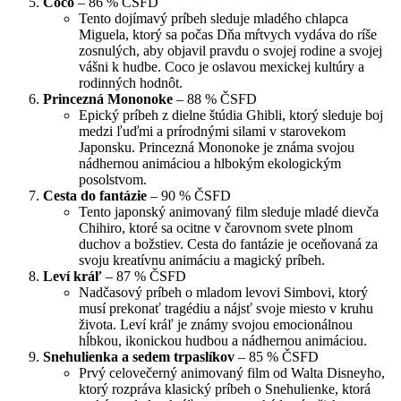
Coco
– 86 % ČSFD
Tento dojímavý príbeh sleduje mladého chlapca
Miguela, ktorý sa počas Dňa mŕtvych vydáva do ríše
zosnulých, aby objavil pravdu o svojej rodine a svojej
vášni k hudbe. Coco je oslavou mexickej kultúry a
rodinných hodnôt.
Princezná Mononoke
– 88 % ČSFD
Epický príbeh z dielne štúdia Ghibli, ktorý sleduje boj
medzi ľuďmi a prírodnými silami v starovekom
Japonsku. Princezná Mononoke je známa svojou
nádhernou animáciou a hlbokým ekologickým
posolstvom.
Cesta do fantázie
– 90 % ČSFD
Tento japonský animovaný film sleduje mladé dievča
Chihiro, ktoré sa ocitne v čarovnom svete plnom
duchov a božstiev. Cesta do fantázie je oceňovaná za
svoju kreatívnu animáciu a magický príbeh.
Leví kráľ
– 87 % ČSFD
Nadčasový príbeh o mladom levovi Simbovi, ktorý
musí prekonať tragédiu a nájsť svoje miesto v kruhu
života. Leví kráľ je známy svojou emocionálnou
hĺbkou, ikonickou hudbou a nádhernou animáciou.
Snehulienka a sedem trpaslíkov
– 85 % ČSFD
Prvý celovečerný animovaný film od Walta Disneyho,
ktorý rozpráva klasický príbeh o Snehulienke, ktorá