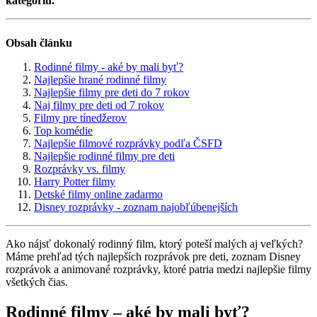
kategóriu.
Obsah článku
Rodinné filmy - aké by mali byť?
Najlepšie hrané rodinné filmy
Najlepšie filmy pre deti do 7 rokov
Naj filmy pre deti od 7 rokov
Filmy pre tínedžerov
Top komédie
Najlepšie filmové rozprávky podľa ČSFD
Najlepšie rodinné filmy pre deti
Rozprávky vs. filmy
Harry Potter filmy
Detské filmy online zadarmo
Disney rozprávky - zoznam najobľúbenejších
Ako nájsť dokonalý rodinný film, ktorý poteší malých aj veľkých?
Máme prehľad tých najlepších rozprávok pre deti, zoznam Disney
rozprávok a animované rozprávky, ktoré patria medzi najlepšie filmy
všetkých čias.
Rodinné filmy – aké by mali byť?