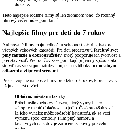
dôležité.
Tieto najlepšie rodinné filmy sú len zlomkom toho, čo rodinný
filmový večer môže ponúknuť.
Najlepšie filmy pre deti do 7 rokov
Animované filmy majú jedinečnú schopnosť očariť divákov
všetkých vekových kategórií. Pre deti predstavujú
farebný svet
plný fantázie a dobrodružstiev
, ktorý podporuje ich tvorivosť a
predstavivosť. Pre rodičov zase ponúkajú príjemný spôsob, ako
stráviť čas so svojimi ratolesťami, často s hlbokými
morálnymi
odkazmi a vtipnými scénami
.
Predstavujeme najlepšie filmy pre deti do 7 rokov, ktoré si však
užijú aj starší diváci.
Oblačno, miestami fašírky
Príbeh usilovného vynálezcu, ktorý vymyslí stroj
schopný meniť oblačnosť na jedlo. Čoskoro však zistí,
že jeho vynález môže spôsobiť katastrofu, ak sa veci
vymknú spod kontroly. Film plný humoru a
kreatívnych nápadov je zaručene zábavný pre celú
rodinu.