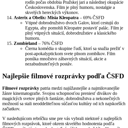
rodín počas obdobia Pražskej jari a následnej okupácie
Československa. Film je plný humoru, nostalgie a
skvelých hereckých výkonov.
Asterix a Obelix: Misia Kleopatra
– 69% ČSFD
Vtipné dobrodružstvo dvoch Galov, ktorí cestujú do
Egypta, aby pomohli Kleopatre postaviť palác. Film je
plný vtipných situácií, dobrodružstiev a klasického
humoru.
Zombieland
– 76% ČSFD
Čierna komédia o skupine ľudí, ktorí sa snažia prežiť v
post-apokalyptickom svete plnom zombíkov. Film
ponúka množstvo zábavných situácií, akcie a
nezabudnuteľných postáv.
Najlepšie filmové rozprávky podľa ČSFD
Filmové rozprávky
patria medzi najúžasnejšie a najmilovanejšie
žánre kinematografie. Svojou schopnosťou preniesť divákov do
magických svetov plných fantázie, dobrodružstva a nekonečných
možností sa stali neoddeliteľnou súčasťou kultúry od ich najskorších
začiatkov.
V nasledujúcom rebríčku sme pre vás vybrali niektoré z najlepších
filmových rozprávok, ktoré okrem skvelého hodnotenia podľa