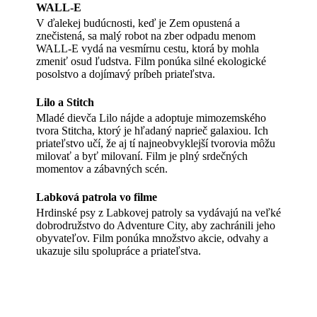
WALL-E
V ďalekej budúcnosti, keď je Zem opustená a
znečistená, sa malý robot na zber odpadu menom
WALL-E vydá na vesmírnu cestu, ktorá by mohla
zmeniť osud ľudstva. Film ponúka silné ekologické
posolstvo a dojímavý príbeh priateľstva.
Lilo a Stitch
Mladé dievča Lilo nájde a adoptuje mimozemského
tvora Stitcha, ktorý je hľadaný naprieč galaxiou. Ich
priateľstvo učí, že aj tí najneobvyklejší tvorovia môžu
milovať a byť milovaní. Film je plný srdečných
momentov a zábavných scén.
Labková patrola vo filme
Hrdinské psy z Labkovej patroly sa vydávajú na veľké
dobrodružstvo do Adventure City, aby zachránili jeho
obyvateľov. Film ponúka množstvo akcie, odvahy a
ukazuje silu spolupráce a priateľstva.