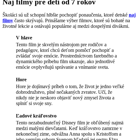
Naj filmy pre deti od 7 rokov
Školáci sú už schopní hlbšie pochopiť ponaučenia, ktoré detské
naj
filmy
často skrývajú. Prinášame výber filmov, ktoré sú bohaté na
životné lekcie a ostávajú populárne aj medzi dospelými divákmi.
V hlave
Tento film je skvelým nástrojom pre rodičov a
pedagógov, ktorí chcú deťom pomôcť pochopiť a
zvládať svoje emócie. Prostredníctvom farebného a
dynamického príbehu film ukazuje, ako jednotlivé
emócie ovplyvňujú správanie a vnímanie sveta.
Hore
Hore je dojímavý príbeh o tom, že život je jedno veľké
dobrodružstvo, plné nečakaných zvratov. Učí, že
nikdy nie je neskoro objaviť nový zmysel života a
splniť si svoje sny.
Ľadové kráľovstvo
Tento nezabudnuteľný Disney film je obľúbený najmä
medzi malými dievčatami. Keď kráľovstvo zamrzne v
nekonečnej zime, odvážna Anna spolu s Kristoffom a
jeho verným sobom Svenom hľadajú jej sestru Elzu,