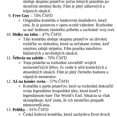
sleduje skupinu priateľov počas letných prázdnin po
skončení strednej školy. Film je plný zábavných a
trápnych situácií.
Free Guy
– 74% ČSFD
Originálna komédia o bankovom úradníkovi, ktorý
zistí, že je postavou v open-world videohre. Rozhodne
sa stať hrdinom vlastného príbehu a zachrániť svoj svet.
Holky na tahu
– 47% ČSFD
Táto komédia sleduje skupinu priateľov na divokej
rozlúčke so slobodou, ktorá sa nečakane zvrtne, keď
omylom zabijú striptéra. Film ponúka množstvo
bláznivých a nevšedných situácií.
Šéfovia na zabitie
– 70% ČSFD
Traja priatelia sa rozhodnú zavraždiť svojich
neznesiteľných šéfov, čo vedie k sérii komických a
absurdných situácií. Film je plný čierneho humoru a
vtipných momentov.
Až na koniec sveta
– 57% ČSFD
Komédia o partii priateľov, ktorí sa rozhodnú dokončiť
svoju legendárnu hospodskú túru, ktorá končí v
legendárnom bare The World’s End. Situácia sa však
skomplikuje, keď zistia, že ich mestečko prepadli
mimozemšťania.
Pelíšky
– 91% ČSFD
Česká kultová komédia, ktorá zachytáva život dvoch