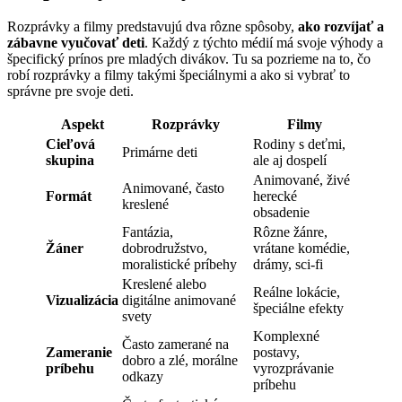
Rozprávky a filmy predstavujú dva rôzne spôsoby,
ako rozvíjať a
zábavne vyučovať deti
. Každý z týchto médií má svoje výhody a
špecifický prínos pre mladých divákov. Tu sa pozrieme na to, čo
robí rozprávky a filmy takými špeciálnymi a ako si vybrať to
správne pre svoje deti.
Aspekt
Rozprávky
Filmy
Cieľová
Rodiny s deťmi,
Primárne deti
skupina
ale aj dospelí
Animované, živé
Animované, často
Formát
herecké
kreslené
obsadenie
Fantázia,
Rôzne žánre,
Žáner
dobrodružstvo,
vrátane komédie,
moralistické príbehy
drámy, sci-fi
Kreslené alebo
Reálne lokácie,
Vizualizácia
digitálne animované
špeciálne efekty
svety
Komplexné
Často zamerané na
Zameranie
postavy,
dobro a zlé, morálne
príbehu
vyrozprávanie
odkazy
príbehu