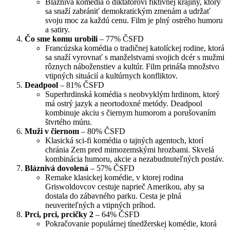
Bláznivá komédia o diktátorovi fiktívnej krajiny, ktorý
sa snaží zabrániť demokratickým zmenám a udržať
svoju moc za každú cenu. Film je plný ostrého humoru
a satiry.
Čo sme komu urobili
– 77% ČSFD
Francúzska komédia o tradičnej katolíckej rodine, ktorá
sa snaží vyrovnať s manželstvami svojich dcér s mužmi
rôznych náboženstiev a kultúr. Film prináša množstvo
vtipných situácií a kultúrnych konfliktov.
Deadpool
– 81% ČSFD
Superhrdinská komédia s neobvyklým hrdinom, ktorý
má ostrý jazyk a neortodoxné metódy. Deadpool
kombinuje akciu s čiernym humorom a porušovaním
štvrtého múru.
Muži v čiernom
– 80% ČSFD
Klasická sci-fi komédia o tajných agentoch, ktorí
chránia Zem pred mimozemskými hrozbami. Skvelá
kombinácia humoru, akcie a nezabudnuteľných postáv.
Bláznivá dovolená
– 57% ČSFD
Remake klasickej komédie, v ktorej rodina
Griswoldovcov cestuje naprieč Amerikou, aby sa
dostala do zábavného parku. Cesta je plná
neuveriteľných a vtipných príhod.
Prci, prci, prcičky 2
– 64% ČSFD
Pokračovanie populárnej tínedžerskej komédie, ktorá