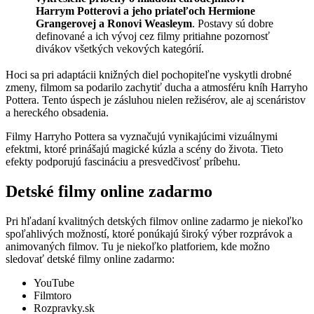
Harrym Potterovi a jeho priateľoch Hermione
Grangerovej a Ronovi Weasleym
. Postavy sú dobre
definované a ich vývoj cez filmy pritiahne pozornosť
divákov všetkých vekových kategórií.
Hoci sa pri adaptácii knižných diel pochopiteľne vyskytli drobné
zmeny, filmom sa podarilo zachytiť ducha a atmosféru kníh Harryho
Pottera. Tento úspech je zásluhou nielen režisérov, ale aj scenáristov
a hereckého obsadenia.
Filmy Harryho Pottera sa vyznačujú vynikajúcimi vizuálnymi
efektmi, ktoré prinášajú magické kúzla a scény do života. Tieto
efekty podporujú fascináciu a presvedčivosť príbehu.
Detské filmy online zadarmo
Pri hľadaní kvalitných detských filmov online zadarmo je niekoľko
spoľahlivých možností, ktoré ponúkajú široký výber rozprávok a
animovaných filmov. Tu je niekoľko platforiem, kde možno
sledovať detské filmy online zadarmo:
YouTube
Filmtoro
Rozpravky.sk