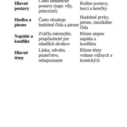
Často fantastické
Hlavné
Reálne postavy,
postavy (napr. víly,
postavy
herci a herečky
princezné)
Hudobné prvky,
Hudba a
Často obsahuje
piesne, muzikálne
piesne
hudobné čísla a piesne
čísla
Zväčša miernejšie,
Rôzne stupne
Napätie a
prispôsobené pre
napätia a
konflikt
mladších divákov
konfliktu
Láska, odvaha,
Rôzne témy
Hlavné
priateľstvo,
vrátane vážnych a
témy
sebapoznanie
komických