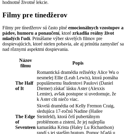
hodnotné životné lekcie.
Filmy pre tínedžerov
Filmy pre tínedžerov sú často plné
emocionálnych vzostupov a
pádov, humoru a ponaučení
, ktoré
zrkadlia reálny život
mladých ľudí
. Prinášame výber skvelých filmov pre
dospievajúcich, ktoré nielen pobavia, ale aj prinútia zamyslieť sa
nad rôznymi aspektmi dospievania.
Názov
Popis
filmu
Romantická dramédia režisérky Alice Wu o
nesmelej Ellie (Leah Lewis), ktorá pomáha
The Half
populárnemu študentovi Paulovi (Daniel
of It
Diemer) získať lásku Aster (Alexxis
Lemire), avšak postupne si uvedomuje, že
k Aster cíti niečo viac.
Skvelá dramédia od Kelly Fremon Craig,
sledujúca 17-ročnú Nadine (Hailee
The Edge
Steinfeld), ktorá čelí pubertálnym
of
problémom a zistení, že jej najlepšia
Seventeen
kamarátka Krista (Haley Lu Richardson)
randí s jej starším bratom. Pomoc hľadá u