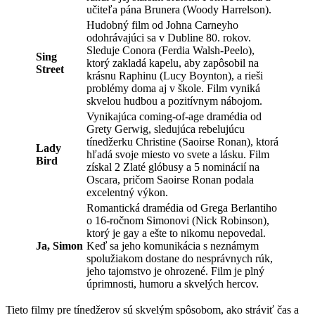
učiteľa pána Brunera (Woody Harrelson).
Hudobný film od Johna Carneyho
odohrávajúci sa v Dubline 80. rokov.
Sleduje Conora (Ferdia Walsh-Peelo),
Sing
ktorý zakladá kapelu, aby zapôsobil na
Street
krásnu Raphinu (Lucy Boynton), a rieši
problémy doma aj v škole. Film vyniká
skvelou hudbou a pozitívnym nábojom.
Vynikajúca coming-of-age dramédia od
Grety Gerwig, sledujúca rebelujúcu
tínedžerku Christine (Saoirse Ronan), ktorá
Lady
hľadá svoje miesto vo svete a lásku. Film
Bird
získal 2 Zlaté glóbusy a 5 nominácií na
Oscara, pričom Saoirse Ronan podala
excelentný výkon.
Romantická dramédia od Grega Berlantiho
o 16-ročnom Simonovi (Nick Robinson),
ktorý je gay a ešte to nikomu nepovedal.
Ja, Simon
Keď sa jeho komunikácia s neznámym
spolužiakom dostane do nesprávnych rúk,
jeho tajomstvo je ohrozené. Film je plný
úprimnosti, humoru a skvelých hercov.
Tieto filmy pre tínedžerov sú skvelým spôsobom, ako stráviť čas a