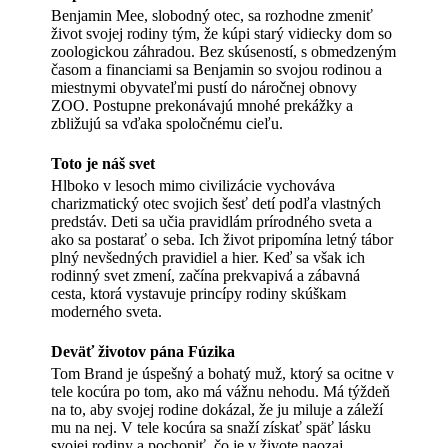
Benjamin Mee, slobodný otec, sa rozhodne zmeniť
život svojej rodiny tým, že kúpi starý vidiecky dom so
zoologickou záhradou. Bez skúseností, s obmedzeným
časom a financiami sa Benjamin so svojou rodinou a
miestnymi obyvateľmi pustí do náročnej obnovy
ZOO. Postupne prekonávajú mnohé prekážky a
zbližujú sa vďaka spoločnému cieľu.
Toto je náš svet
Hlboko v lesoch mimo civilizácie vychováva
charizmatický otec svojich šesť detí podľa vlastných
predstáv. Deti sa učia pravidlám prírodného sveta a
ako sa postarať o seba. Ich život pripomína letný tábor
plný nevšedných pravidiel a hier. Keď sa však ich
rodinný svet zmení, začína prekvapivá a zábavná
cesta, ktorá vystavuje princípy rodiny skúškam
moderného sveta.
Deväť životov pána Fúzika
Tom Brand je úspešný a bohatý muž, ktorý sa ocitne v
tele kocúra po tom, ako má vážnu nehodu. Má týždeň
na to, aby svojej rodine dokázal, že ju miluje a záleží
mu na nej. V tele kocúra sa snaží získať späť lásku
svojej rodiny a pochopiť, čo je v živote naozaj