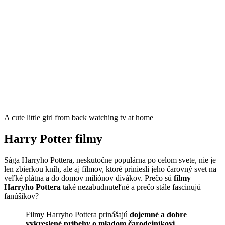
A cute little girl from back watching tv at home
Harry Potter filmy
Sága Harryho Pottera, neskutočne populárna po celom svete, nie je
len zbierkou kníh, ale aj filmov, ktoré priniesli jeho čarovný svet na
veľké plátna a do domov miliónov divákov. Prečo sú
filmy
Harryho Pottera
také nezabudnuteľné a prečo stále fascinujú
fanúšikov?
Filmy Harryho Pottera prinášajú
dojemné a dobre
vykreslené príbehy o mladom čarodejníkovi