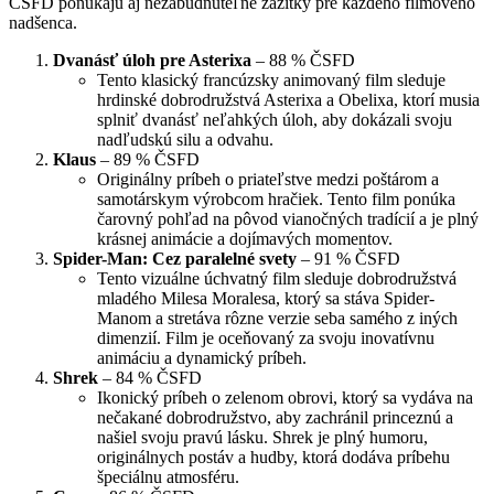
ČSFD ponúkajú aj nezabudnuteľné zážitky pre každého filmového
nadšenca.
Dvanásť úloh pre Asterixa
– 88 % ČSFD
Tento klasický francúzsky animovaný film sleduje
hrdinské dobrodružstvá Asterixa a Obelixa, ktorí musia
splniť dvanásť neľahkých úloh, aby dokázali svoju
nadľudskú silu a odvahu.
Klaus
– 89 % ČSFD
Originálny príbeh o priateľstve medzi poštárom a
samotárskym výrobcom hračiek. Tento film ponúka
čarovný pohľad na pôvod vianočných tradícií a je plný
krásnej animácie a dojímavých momentov.
Spider-Man: Cez paralelné svety
– 91 % ČSFD
Tento vizuálne úchvatný film sleduje dobrodružstvá
mladého Milesa Moralesa, ktorý sa stáva Spider-
Manom a stretáva rôzne verzie seba samého z iných
dimenzií. Film je oceňovaný za svoju inovatívnu
animáciu a dynamický príbeh.
Shrek
– 84 % ČSFD
Ikonický príbeh o zelenom obrovi, ktorý sa vydáva na
nečakané dobrodružstvo, aby zachránil princeznú a
našiel svoju pravú lásku. Shrek je plný humoru,
originálnych postáv a hudby, ktorá dodáva príbehu
špeciálnu atmosféru.