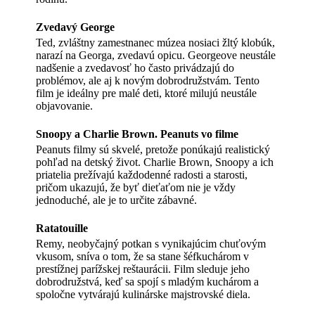
Zvedavý George
Ted, zvláštny zamestnanec múzea nosiaci žltý klobúk,
narazí na Georga, zvedavú opicu. Georgeove neustále
nadšenie a zvedavosť ho často privádzajú do
problémov, ale aj k novým dobrodružstvám. Tento
film je ideálny pre malé deti, ktoré milujú neustále
objavovanie.
Snoopy a Charlie Brown. Peanuts vo filme
Peanuts filmy sú skvelé, pretože ponúkajú realistický
pohľad na detský život. Charlie Brown, Snoopy a ich
priatelia prežívajú každodenné radosti a starosti,
pričom ukazujú, že byť dieťaťom nie je vždy
jednoduché, ale je to určite zábavné.
Ratatouille
Remy, neobyčajný potkan s vynikajúcim chuťovým
vkusom, sníva o tom, že sa stane šéfkuchárom v
prestížnej parížskej reštaurácii. Film sleduje jeho
dobrodružstvá, keď sa spojí s mladým kuchárom a
spoločne vytvárajú kulinárske majstrovské diela.