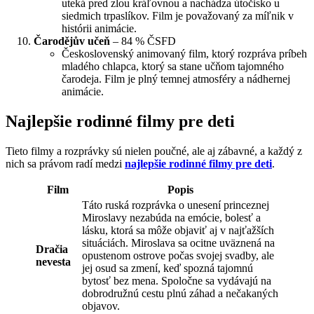
uteká pred zlou kráľovnou a nachádza útočisko u
siedmich trpaslíkov. Film je považovaný za míľnik v
histórii animácie.
Čarodějův učeň
– 84 % ČSFD
Československý animovaný film, ktorý rozpráva príbeh
mladého chlapca, ktorý sa stane učňom tajomného
čarodeja. Film je plný temnej atmosféry a nádhernej
animácie.
Najlepšie rodinné filmy pre deti
Tieto filmy a rozprávky sú nielen poučné, ale aj zábavné, a každý z
nich sa právom radí medzi
najlepšie rodinné filmy pre deti
.
Film
Popis
Táto ruská rozprávka o unesení princeznej
Miroslavy nezabúda na emócie, bolesť a
lásku, ktorá sa môže objaviť aj v najťažších
situáciách. Miroslava sa ocitne uväznená na
Dračia
opustenom ostrove počas svojej svadby, ale
nevesta
jej osud sa zmení, keď spozná tajomnú
bytosť bez mena. Spoločne sa vydávajú na
dobrodružnú cestu plnú záhad a nečakaných
objavov.