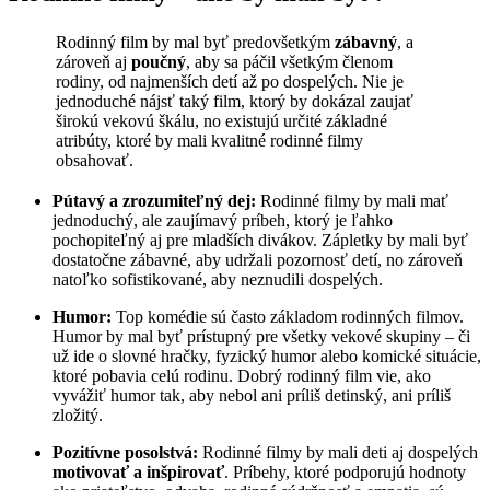
Rodinný film by mal byť predovšetkým
zábavný
, a
zároveň aj
poučný
, aby sa páčil všetkým členom
rodiny, od najmenších detí až po dospelých. Nie je
jednoduché nájsť taký film, ktorý by dokázal zaujať
širokú vekovú škálu, no existujú určité základné
atribúty, ktoré by mali kvalitné rodinné filmy
obsahovať.
Pútavý a zrozumiteľný dej:
Rodinné filmy by mali mať
jednoduchý, ale zaujímavý príbeh, ktorý je ľahko
pochopiteľný aj pre mladších divákov. Zápletky by mali byť
dostatočne zábavné, aby udržali pozornosť detí, no zároveň
natoľko sofistikované, aby neznudili dospelých.
Humor:
Top komédie sú často základom rodinných filmov.
Humor by mal byť prístupný pre všetky vekové skupiny – či
už ide o slovné hračky, fyzický humor alebo komické situácie,
ktoré pobavia celú rodinu. Dobrý rodinný film vie, ako
vyvážiť humor tak, aby nebol ani príliš detinský, ani príliš
zložitý.
Pozitívne posolstvá:
Rodinné filmy by mali deti aj dospelých
motivovať a inšpirovať
. Príbehy, ktoré podporujú hodnoty