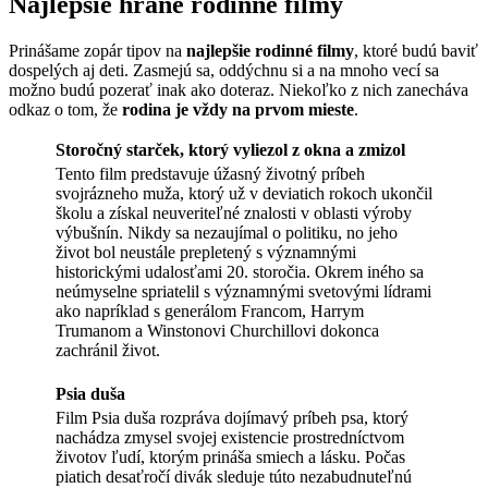
Najlepšie hrané rodinné filmy
Prinášame zopár tipov na
najlepšie rodinné filmy
, ktoré budú baviť
dospelých aj deti. Zasmejú sa, oddýchnu si a na mnoho vecí sa
možno budú pozerať inak ako doteraz. Niekoľko z nich zanecháva
odkaz o tom, že
rodina je vždy na prvom mieste
.
Storočný starček, ktorý vyliezol z okna a zmizol
Tento film predstavuje úžasný životný príbeh
svojrázneho muža, ktorý už v deviatich rokoch ukončil
školu a získal neuveriteľné znalosti v oblasti výroby
výbušnín. Nikdy sa nezaujímal o politiku, no jeho
život bol neustále prepletený s významnými
historickými udalosťami 20. storočia. Okrem iného sa
neúmyselne spriatelil s významnými svetovými lídrami
ako napríklad s generálom Francom, Harrym
Trumanom a Winstonovi Churchillovi dokonca
zachránil život.
Psia duša
Film Psia duša rozpráva dojímavý príbeh psa, ktorý
nachádza zmysel svojej existencie prostredníctvom
životov ľudí, ktorým prináša smiech a lásku. Počas
piatich desaťročí divák sleduje túto nezabudnuteľnú