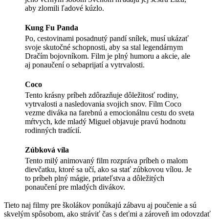
aby zlomili ľadové kúzlo.
Kung Fu Panda
Po, cestovinami posadnutý pandí snílek, musí ukázať
svoje skutočné schopnosti, aby sa stal legendárnym
Dračím bojovníkom. Film je plný humoru a akcie, ale
aj ponaučení o sebaprijatí a vytrvalosti.
Coco
Tento krásny príbeh zdôrazňuje dôležitosť rodiny,
vytrvalosti a nasledovania svojich snov. Film Coco
vezme diváka na farebnú a emocionálnu cestu do sveta
mŕtvych, kde mladý Miguel objavuje pravú hodnotu
rodinných tradícií.
Zúbková víla
Tento milý animovaný film rozpráva príbeh o malom
dievčatku, ktoré sa učí, ako sa stať zúbkovou vílou. Je
to príbeh plný mágie, priateľstva a dôležitých
ponaučení pre mladých divákov.
Tieto naj filmy pre školákov ponúkajú zábavu aj poučenie a sú
skvelým spôsobom, ako stráviť čas s deťmi a zároveň im odovzdať