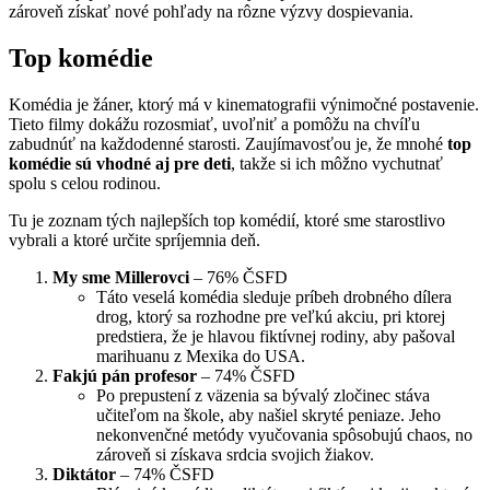
zároveň získať nové pohľady na rôzne výzvy dospievania.
Top komédie
Komédia je žáner, ktorý má v kinematografii výnimočné postavenie.
Tieto filmy dokážu rozosmiať, uvoľniť a pomôžu na chvíľu
zabudnúť na každodenné starosti. Zaujímavosťou je, že mnohé
top
komédie sú vhodné aj pre deti
, takže si ich môžno vychutnať
spolu s celou rodinou.
Tu je zoznam tých najlepších top komédií, ktoré sme starostlivo
vybrali a ktoré určite spríjemnia deň.
My sme Millerovci
– 76% ČSFD
Táto veselá komédia sleduje príbeh drobného dílera
drog, ktorý sa rozhodne pre veľkú akciu, pri ktorej
predstiera, že je hlavou fiktívnej rodiny, aby pašoval
marihuanu z Mexika do USA.
Fakjú pán profesor
– 74% ČSFD
Po prepustení z väzenia sa bývalý zločinec stáva
učiteľom na škole, aby našiel skryté peniaze. Jeho
nekonvenčné metódy vyučovania spôsobujú chaos, no
zároveň si získava srdcia svojich žiakov.
Diktátor
– 74% ČSFD