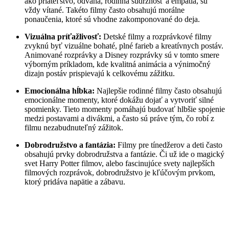
ako priateľstvo, odvaha, rodinná súdržnosť a empatia, sú
vždy vítané. Takéto filmy často obsahujú morálne
ponaučenia, ktoré sú vhodne zakomponované do deja.
Vizuálna príťažlivosť:
Detské filmy a rozprávkové filmy
zvyknú byť vizuálne bohaté, plné farieb a kreatívnych postáv.
Animované rozprávky a Disney rozprávky sú v tomto smere
výborným príkladom, kde kvalitná animácia a výnimočný
dizajn postáv prispievajú k celkovému zážitku.
Emocionálna hĺbka:
Najlepšie rodinné filmy často obsahujú
emocionálne momenty, ktoré dokážu dojať a vytvoriť silné
spomienky. Tieto momenty pomáhajú budovať hlbšie spojenie
medzi postavami a divákmi, a často sú práve tým, čo robí z
filmu nezabudnuteľný zážitok.
Dobrodružstvo a fantázia:
Filmy pre tínedžerov a deti často
obsahujú prvky dobrodružstva a fantázie. Či už ide o magický
svet Harry Potter filmov, alebo fascinujúce svety najlepších
filmových rozprávok, dobrodružstvo je kľúčovým prvkom,
ktorý pridáva napätie a zábavu.