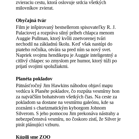
zvieraciu cestu, ktorá oslovuje srdcia všetkých
milovníkov zvierat.
Obyčajná tvár
Film je inšpirovaný bestsellerom spisovateľky R. J.
Palaciovej a rozpráva silný príbeh chlapca menom
Auggie Pullman, ktorý kvôli znetvorenej tvári
nechodil na základnú školu. Keď však nastúpi do
piateho ročníka, otvára sa pred ním sa nový svet.
Napriek svojmu hendikepu je Auggie inteligentný a
citlivý chlapec so zmyslom pre humor, ktorý túži po
prijatí svojimi spolužiakmi.
Planéta pokladov
Pätnásťročný Jim Hawkins náhodou objaví mapu
vedúcu k Planéte pokladov, čo rozpúta vesmírny hon
za najväčším bohatstvom všetkých čias. Na ceste za
pokladom sa dostane na vesmírnu galeónu, kde sa
zoznámi s charizmatickým kyborgom Johnom
Silverom. S jeho pomocou Jim prekonáva nástrahy a
nebezpečenstvá vesmíru, no čoskoro zistí, že Silver je
pirát plánujúci vzburu.
Kúpili sme ZOO