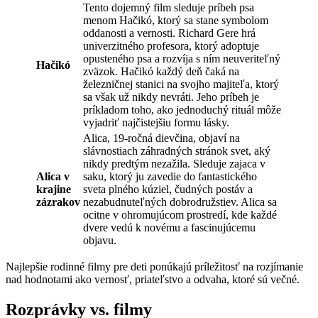
Tento dojemný film sleduje príbeh psa
menom Hačikó, ktorý sa stane symbolom
oddanosti a vernosti. Richard Gere hrá
univerzitného profesora, ktorý adoptuje
opusteného psa a rozvíja s ním neuveriteľný
Hačikó
zväzok. Hačikó každý deň čaká na
železničnej stanici na svojho majiteľa, ktorý
sa však už nikdy nevráti. Jeho príbeh je
príkladom toho, ako jednoduchý rituál môže
vyjadriť najčistejšiu formu lásky.
Alica, 19-ročná dievčina, objaví na
slávnostiach záhradných stránok svet, aký
nikdy predtým nezažila. Sleduje zajaca v
Alica v
saku, ktorý ju zavedie do fantastického
krajine
sveta plného kúziel, čudných postáv a
zázrakov
nezabudnuteľných dobrodružstiev. Alica sa
ocitne v ohromujúcom prostredí, kde každé
dvere vedú k novému a fascinujúcemu
objavu.
Najlepšie rodinné filmy pre deti ponúkajú príležitosť na rozjímanie
nad hodnotami ako vernosť, priateľstvo a odvaha, ktoré sú večné.
Rozprávky vs. filmy