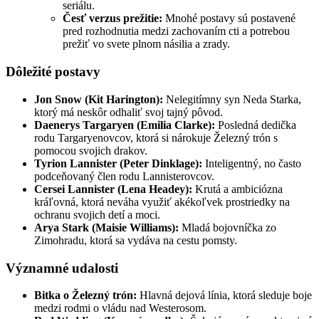
seriálu.
Česť verzus prežitie:
Mnohé postavy sú postavené
pred rozhodnutia medzi zachovaním cti a potrebou
prežiť vo svete plnom násilia a zrady.
Dôležité postavy
Jon Snow (Kit Harington):
Nelegitímny syn Neda Starka,
ktorý má neskôr odhaliť svoj tajný pôvod.
Daenerys Targaryen (Emilia Clarke):
Posledná dedička
rodu Targaryenovcov, ktorá si nárokuje Železný trón s
pomocou svojich drakov.
Tyrion Lannister (Peter Dinklage):
Inteligentný, no často
podceňovaný člen rodu Lannisterovcov.
Cersei Lannister (Lena Headey):
Krutá a ambiciózna
kráľovná, ktorá neváha využiť akékoľvek prostriedky na
ochranu svojich detí a moci.
Arya Stark (Maisie Williams):
Mladá bojovníčka zo
Zimohradu, ktorá sa vydáva na cestu pomsty.
Významné udalosti
Bitka o Železný trón:
Hlavná dejová línia, ktorá sleduje boje
medzi rodmi o vládu nad Westerosom.