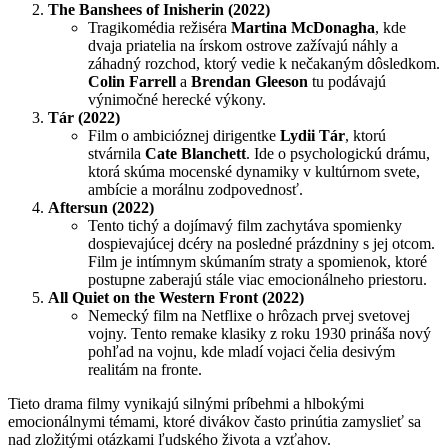
The Banshees of Inisherin (2022)
Tragikomédia režiséra
Martina McDonagha
, kde
dvaja priatelia na írskom ostrove zažívajú náhly a
záhadný rozchod, ktorý vedie k nečakaným dôsledkom.
Colin Farrell
a
Brendan Gleeson
tu podávajú
výnimočné herecké výkony.
Tár (2022)
Film o ambicióznej dirigentke
Lydii Tár
, ktorú
stvárnila
Cate Blanchett
. Ide o psychologickú drámu,
ktorá skúma mocenské dynamiky v kultúrnom svete,
ambície a morálnu zodpovednosť.
Aftersun (2022)
Tento tichý a dojímavý film zachytáva spomienky
dospievajúcej dcéry na posledné prázdniny s jej otcom.
Film je intímnym skúmaním straty a spomienok, ktoré
postupne zaberajú stále viac emocionálneho priestoru.
All Quiet on the Western Front (2022)
Nemecký film na Netflixe o hrôzach prvej svetovej
vojny. Tento remake klasiky z roku 1930 prináša nový
pohľad na vojnu, kde mladí vojaci čelia desivým
realitám na fronte.
Tieto drama filmy vynikajú silnými príbehmi a hlbokými
emocionálnymi témami, ktoré divákov často prinútia zamyslieť sa
nad zložitými otázkami ľudského života a vzťahov.