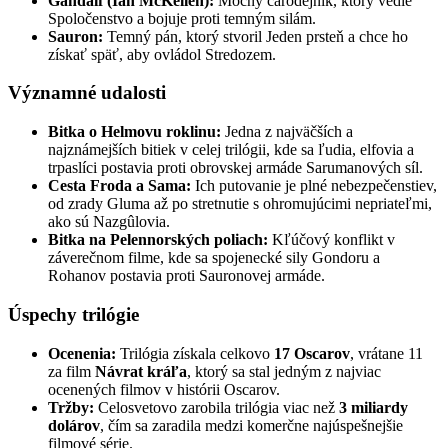
Gandalf (Ian McKellen):
Mocný čarodejník, ktorý vedie
Spoločenstvo a bojuje proti temným silám.
Sauron:
Temný pán, ktorý stvoril Jeden prsteň a chce ho
získať späť, aby ovládol Stredozem.
Významné udalosti
Bitka o Helmovu roklinu:
Jedna z najväčších a
najznámejších bitiek v celej trilógii, kde sa ľudia, elfovia a
trpaslíci postavia proti obrovskej armáde Sarumanových síl.
Cesta Froda a Sama:
Ich putovanie je plné nebezpečenstiev,
od zrady Gluma až po stretnutie s ohromujúcimi nepriateľmi,
ako sú Nazgûlovia.
Bitka na Pelennorských poliach:
Kľúčový konflikt v
záverečnom filme, kde sa spojenecké sily Gondoru a
Rohanov postavia proti Sauronovej armáde.
Úspechy trilógie
Ocenenia:
Trilógia získala celkovo
17 Oscarov
, vrátane 11
za film
Návrat kráľa
, ktorý sa stal jedným z najviac
ocenených filmov v histórii Oscarov.
Tržby:
Celosvetovo zarobila trilógia viac než
3 miliardy
dolárov
, čím sa zaradila medzi komerčne najúspešnejšie
filmové série.