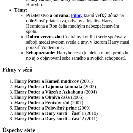
Harryho.
Témy:
Priateľstvo a odvaha:
Filmy
kladú veľký dôraz na
dôležitosť priateľstva, odvahy a lojality. Harry,
Hermiona a Ron čelia mnohým nebezpečenstvám
spolu.
Dobro verzus zlo:
Centrálny konflikt série spočíva v
súboji medzi svetom svetla a tmy, v ktorom Harry musí
poraziť Voldemorta.
Sebapoznanie:
Harryho cesta je nielen o boji proti zlu,
no aj o objavovaní seba samého a svojich schopností.
Filmy v sérii
Harry Potter a Kameň mudrcov
(2001)
Harry Potter a Tajomná komnata
(2002)
Harry Potter a Väzeň z Azkabanu
(2004)
Harry Potter a Ohnivá čaša
(2005)
Harry Potter a Fénixov rád
(2007)
Harry Potter a Polovičný princ
(2009)
Harry Potter a Dary smrti – časť 1
(2010)
Harry Potter a Dary smrti – časť 2
(2011)
Úspechy série