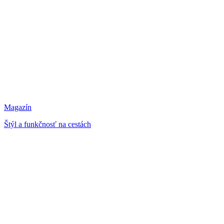
Magazín
Štýl a funkčnosť na cestách