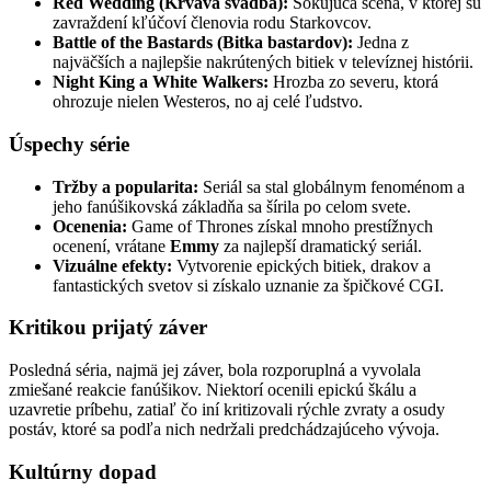
Red Wedding (Krvavá svadba):
Šokujúca scéna, v ktorej sú
zavraždení kľúčoví členovia rodu Starkovcov.
Battle of the Bastards (Bitka bastardov):
Jedna z
najväčších a najlepšie nakrútených bitiek v televíznej histórii.
Night King a White Walkers:
Hrozba zo severu, ktorá
ohrozuje nielen Westeros, no aj celé ľudstvo.
Úspechy série
Tržby a popularita:
Seriál sa stal globálnym fenoménom a
jeho fanúšikovská základňa sa šírila po celom svete.
Ocenenia:
Game of Thrones získal mnoho prestížnych
ocenení, vrátane
Emmy
za najlepší dramatický seriál.
Vizuálne efekty:
Vytvorenie epických bitiek, drakov a
fantastických svetov si získalo uznanie za špičkové CGI.
Kritikou prijatý záver
Posledná séria, najmä jej záver, bola rozporuplná a vyvolala
zmiešané reakcie fanúšikov. Niektorí ocenili epickú škálu a
uzavretie príbehu, zatiaľ čo iní kritizovali rýchle zvraty a osudy
postáv, ktoré sa podľa nich nedržali predchádzajúceho vývoja.
Kultúrny dopad