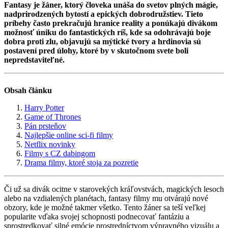
Fantasy je žáner, ktorý človeka unáša do svetov plných mágie,
nadprirodzených bytostí a epických dobrodružstiev. Tieto
príbehy často prekračujú hranice reality a ponúkajú divákom
možnosť úniku do fantastických ríš, kde sa odohrávajú boje
dobra proti zlu, objavujú sa mýtické tvory a hrdinovia sú
postavení pred úlohy, ktoré by v skutočnom svete boli
nepredstaviteľné.
Obsah článku
Harry Potter
Game of Thrones
Pán prsteňov
Najlepšie online sci-fi filmy
Netflix novinky
Filmy s CZ dabingom
Drama filmy, ktoré stoja za pozretie
Či už sa divák ocitne v starovekých kráľovstvách, magických lesoch
alebo na vzdialených planétach, fantasy filmy mu otvárajú nové
obzory, kde je možné takmer všetko. Tento žáner sa teší veľkej
popularite vďaka svojej schopnosti podnecovať fantáziu a
sprostredkovať silné emócie prostredníctvom výpravného vizuálu a