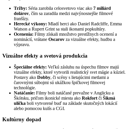
Tržby:
Séria zarobila celosvetovo viac ako
7 miliárd
dolárov
, čím sa zaradila medzi najvýnosnejšie filmové
franšízy.
Herecké výkony:
Mladí herci ako Daniel Radcliffe, Emma
Watson a Rupert Grint sa stali ikonami popkultúry.
Ocenenia:
Filmy získali množstvo prestížnych ocenení a
nominácií, vrátane
Oscarov
za vizuálne efekty, hudbu a
výpravu.
Vizuálne efekty a svetová produkcia
Špeciálne efekty:
Veľkú zásluhu na úspechu filmov majú
vizuálne efekty, ktoré vytvorili realistický svet mágie a kúziel.
Postavy ako
Dobby
, či scény s lietajúcimi metlami a
čarovnými súbojmi sú ukážkou špičkovej filmovej
technológie.
Natáčanie:
Filmy boli natáčané prevažne v Anglicku a
Škótsku, pričom ikonické miesta ako
Rokfort
či
Šikmá
ulička
boli vytvorené buď na základe skutočných lokácií
alebo pomocou kulís a CGI.
Kultúrny dopad