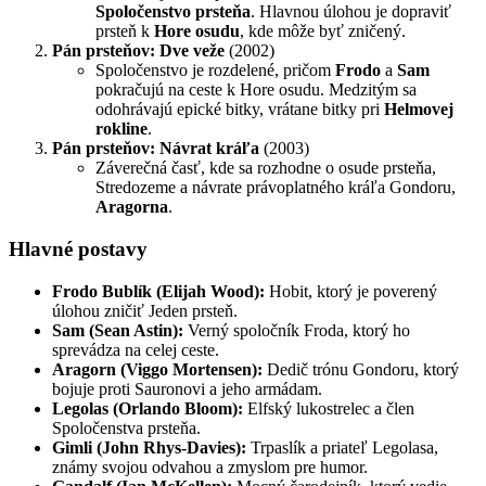
Spoločenstvo prsteňa
. Hlavnou úlohou je dopraviť
prsteň k
Hore osudu
, kde môže byť zničený.
Pán prsteňov: Dve veže
(2002)
Spoločenstvo je rozdelené, pričom
Frodo
a
Sam
pokračujú na ceste k Hore osudu. Medzitým sa
odohrávajú epické bitky, vrátane bitky pri
Helmovej
rokline
.
Pán prsteňov: Návrat kráľa
(2003)
Záverečná časť, kde sa rozhodne o osude prsteňa,
Stredozeme a návrate právoplatného kráľa Gondoru,
Aragorna
.
Hlavné postavy
Frodo Bublík (Elijah Wood):
Hobit, ktorý je poverený
úlohou zničiť Jeden prsteň.
Sam (Sean Astin):
Verný spoločník Froda, ktorý ho
sprevádza na celej ceste.
Aragorn (Viggo Mortensen):
Dedič trónu Gondoru, ktorý
bojuje proti Sauronovi a jeho armádam.
Legolas (Orlando Bloom):
Elfský lukostrelec a člen
Spoločenstva prsteňa.
Gimli (John Rhys-Davies):
Trpaslík a priateľ Legolasa,
známy svojou odvahou a zmyslom pre humor.