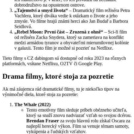
dobrodružstvo na opustenom ostrove​.
„Tajemství a smysl života“
– Dramatický film režiséra Petra
Vachlera, ktorý diváka vedie k otázkam o živote a jeho
zmysle. Vo filme hrajú známi herci ako Jan Budař a Barbora
Seidlová​.
„Rebel Moon: První část – Zrozená z ohně“
– Sci-fi film
od režiséra Zacka Snydera, ktorý sa zameriava na konflikt
medzi armádou tyranov a obyvateľmi mierumilovnej kolónie
v galaxii. Tento film je možné si pozrieť na Netflixe​.
Tieto filmy s CZ dabingom sú dostupné od roku 2023 na rôznych
platformách, vrátane Netflixu, O2TV či Google Play.
Drama filmy, ktoré stoja za pozretie
Ak má záujemca rád dramatické filmy, tu je niekoľko tipov na
výnimočné diela, ktoré stoja za pozretie:
The Whale (2022)
Tento emotívny film sleduje príbeh obézneho učiteľa,
ktorý sa snaží znovu nadviazať vzťah so svojou dcérou.
Brendan Fraser
za svoju hlavnú rolu získal Oscara za
najlepší herecký výkon. Film sa venuje témam samoty,
vykúpenia a ľudských vzťahov.