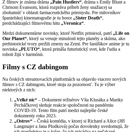
Z filmov je známa dráma
„Pain Hustlers“
, dráma s Emily Blunt a
Chrisom Evansom, ktorá rozpráva príbeh ženy snažiacej sa
zbohatnúť v oblasti farmaceutického priemyslu. Pre milovníkov
španielskej kinematografie je tu horor
„Sister Death“
,
predchádzajúci filmovému hitu
„Veronica“
.
Medzi dokumentárne novinky, ktoré Netflix priniesol, patrí
„Life on
Our Planet“
, ktorý sa venuje minulosti tejto planéty a skúma, ako
prehistorické tvory prežili zmeny na Zemi. Pre fanúšikov anime je tu
novinka
„PLUTO“
, ktorá prináša futuristický svet, kde ľudia a
roboti žijú v harmónii​.
Filmy s CZ dabingom
Na českých streamovacích platformách sa objavilo viacero nových
filmov s CZ dabingom, ktoré stoja za pozornosť. Tu je výber
niektorých z nich:
„Velké nic“
– Dokument režisérov Víta Klusáka a Mariky
Pecháčkovej sleduje reakcie spoločnosti na pandémiu
COVID-19. Tento film patrí medzi najlepšie české
dokumenty roku 2023​.
„Ostrov“
– Česká komédia, v ktorej si Richard a Alice (Jiří
Langmajer a Jana Plodková) počas dovolenky uvedomujú, že
ich manželstvo je v kríze, čo ich privádza na nečakané