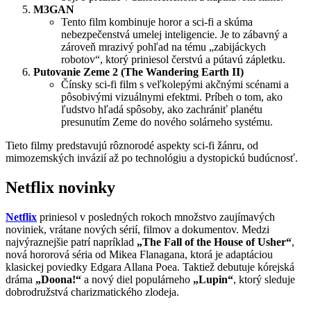
M3GAN
Tento film kombinuje horor a sci-fi a skúma
nebezpečenstvá umelej inteligencie. Je to zábavný a
zároveň mrazivý pohľad na tému „zabijáckych
robotov“, ktorý priniesol čerstvú a pútavú zápletku.
Putovanie Zeme 2 (The Wandering Earth II)
Čínsky sci-fi film s veľkolepými akčnými scénami a
pôsobivými vizuálnymi efektmi. Príbeh o tom, ako
ľudstvo hľadá spôsoby, ako zachrániť planétu
presunutím Zeme do nového solárneho systému.
Tieto filmy predstavujú rôznorodé aspekty sci-fi žánru, od
mimozemských invázií až po technológiu a dystopickú budúcnosť.
Netflix novinky
Netflix
priniesol v posledných rokoch množstvo zaujímavých
noviniek, vrátane nových sérií, filmov a dokumentov. Medzi
najvýraznejšie patrí napríklad
„The Fall of the House of Usher“
,
nová hororová séria od Mikea Flanagana, ktorá je adaptáciou
klasickej poviedky Edgara Allana Poea. Taktiež debutuje kórejská
dráma
„Doona!“
a nový diel populárneho
„Lupin“
, ktorý sleduje
dobrodružstvá charizmatického zlodeja.