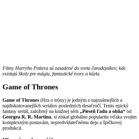
Filmy Harryho Pottera sú zasadené do sveta čarodejníkov, kde
existujú školy pre mágiu, fantastické tvory a kúzla.
Game of Thrones
Game of Thrones
(Hra o tróny) je jedným z najznámejších a
najdiskutovanejších seriálov posledných desaťročí. Tento epický
fantasy seriál, založený na knižnej sérii
„Pieseň ľadu a ohňa“
od
Georgea R. R. Martina
, si získal globálnu popularitu vďaka svojim
komplexným postavám, nepredvídateľnému deju a špičkovej
produkcii.