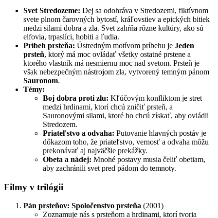
Svet Stredozeme:
Dej sa odohráva v Stredozemi, fiktívnom
svete plnom čarovných bytostí, kráľovstiev a epických bitiek
medzi silami dobra a zla. Svet zahŕňa rôzne kultúry, ako sú
elfovia, trpaslíci, hobiti a ľudia.
Príbeh prsteňa:
Ústredným motívom príbehu je
Jeden
prsteň
, ktorý má moc ovládať všetky ostatné prstene a
ktorého vlastník má nesmiernu moc nad svetom. Prsteň je
však nebezpečným nástrojom zla, vytvorený temným pánom
Sauronom
.
Témy:
Boj dobra proti zlu:
Kľúčovým konfliktom je stret
medzi hrdinami, ktorí chcú zničiť prsteň, a
Sauronovými silami, ktoré ho chcú získať, aby ovládli
Stredozem.
Priateľstvo a odvaha:
Putovanie hlavných postáv je
dôkazom toho, že priateľstvo, vernosť a odvaha môžu
prekonávať aj najväčšie prekážky.
Obeta a nádej:
Mnohé postavy musia čeliť obetiam,
aby zachránili svet pred pádom do temnoty.
Filmy v trilógii
Pán prsteňov: Spoločenstvo prsteňa
(2001)
Zoznamuje nás s prsteňom a hrdinami, ktorí tvoria