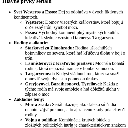
Hlavné prvky seriálu
Svet Westeros a Essos:
Dej sa odohráva v dvoch fiktívnych
kontinentoch.
Westeros:
Domov viacerých kráľovstiev, ktoré bojujú
o Železný trón, symbol moci.
Essos:
Východný kontinent plný mystických kultúr,
kde divák sleduje vzostup
Daenerys Targaryen
.
Rodiny a aliancie:
Starkovci zo Zimohradu:
Rodina ušľachtilých
bojovníkov zo severu, ktorá hrá kľúčovú úlohu v boji o
trón.
Lannisterovci z Kráľovho prístavu:
Mocná a bohatá
rodina, ktorá nepozná hranice v honbe za mocou.
Targaryenovci:
Kedysi vládnuci rod, ktorý sa snaží
obnoviť svoju dynastiu pomocou drakov.
Greyjoyovci, Baratheonovci, Tyrellovci:
Každá z
týchto rodín má svoje ambície a hrá dôležitú úlohu v
zápase o moc.
Základné témy:
Moc a zrada:
Seriál ukazuje, ako ďaleko sú ľudia
ochotní zájsť pre moc, a to aj za cenu zrady priateľov či
rodiny.
Vojna a politika:
Kombinácia krutých bitiek a
zložitých politických intríg je charakteristickým znakom