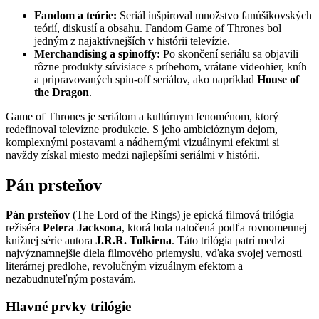
Fandom a teórie:
Seriál inšpiroval množstvo fanúšikovských
teórií, diskusií a obsahu. Fandom Game of Thrones bol
jedným z najaktívnejších v histórii televízie.
Merchandising a spinoffy:
Po skončení seriálu sa objavili
rôzne produkty súvisiace s príbehom, vrátane videohier, kníh
a pripravovaných spin-off seriálov, ako napríklad
House of
the Dragon
.
Game of Thrones je seriálom a kultúrnym fenoménom, ktorý
redefinoval televízne produkcie. S jeho ambicióznym dejom,
komplexnými postavami a nádhernými vizuálnymi efektmi si
navždy získal miesto medzi najlepšími seriálmi v histórii.
Pán prsteňov
Pán prsteňov
(The Lord of the Rings) je epická filmová trilógia
režiséra
Petera Jacksona
, ktorá bola natočená podľa rovnomennej
knižnej série autora
J.R.R. Tolkiena
. Táto trilógia patrí medzi
najvýznamnejšie diela filmového priemyslu, vďaka svojej vernosti
literárnej predlohe, revolučným vizuálnym efektom a
nezabudnuteľným postavám.
Hlavné prvky trilógie