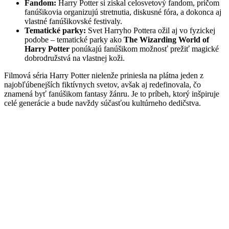
Fandom:
Harry Potter si získal celosvetový fandom, pričom
fanúšikovia organizujú stretnutia, diskusné fóra, a dokonca aj
vlastné fanúšikovské festivaly.
Tematické parky:
Svet Harryho Pottera ožil aj vo fyzickej
podobe – tematické parky ako
The Wizarding World of
Harry Potter
ponúkajú fanúšikom možnosť prežiť magické
dobrodružstvá na vlastnej koži.
Filmová séria Harry Potter nielenže priniesla na plátna jeden z
najobľúbenejších fiktívnych svetov, avšak aj redefinovala, čo
znamená byť fanúšikom fantasy žánru. Je to príbeh, ktorý inšpiruje
celé generácie a bude navždy súčasťou kultúrneho dedičstva.