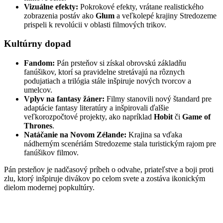
Vizuálne efekty:
Pokrokové efekty, vrátane realistického
zobrazenia postáv ako
Glum
a veľkolepé krajiny Stredozeme
prispeli k revolúcii v oblasti filmových trikov.
Kultúrny dopad
Fandom:
Pán prsteňov si získal obrovskú základňu
fanúšikov, ktorí sa pravidelne stretávajú na rôznych
podujatiach a trilógia stále inšpiruje nových tvorcov a
umelcov.
Vplyv na fantasy žáner:
Filmy stanovili nový štandard pre
adaptácie fantasy literatúry a inšpirovali ďalšie
veľkorozpočtové projekty, ako napríklad
Hobit
či
Game of
Thrones
.
Natáčanie na Novom Zélande:
Krajina sa vďaka
nádherným scenériám Stredozeme stala turistickým rajom pre
fanúšikov filmov.
Pán prsteňov je nadčasový príbeh o odvahe, priateľstve a boji proti
zlu, ktorý inšpiruje divákov po celom svete a zostáva ikonickým
dielom modernej popkultúry.