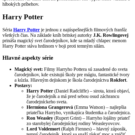
hlbokých príbehov.
Harry Potter
Séria
Harry Potter
je jednou z najúspešnejších filmových franšíz
všetkých čias. Na základe kníh britskej autorky
J.K. Rowlingovej
prináša magický svet čarodejníkov, kde sa mladý chlapec menom
Harry Potter stáva hrdinom v boji proti temným silám.
Hlavné aspekty série
Magický svet:
Filmy Harryho Pottera sú zasadené do sveta
čarodejníkov, kde existujú školy pre mágiu, fantastické tvory
a kúzla. Hlavným dejiskom je škola čarodejníctva
Rokfort
.
Postavy:
Harry Potter
(Daniel Radcliffe) – sirota, ktorá objaví,
že je čarodejník a má pred sebou osud záchrancu
čarodejníckeho sveta.
Hermiona Grangerová
(Emma Watson) – najlepšia
priateľka Harryho, vynikajúca študentka a čarodejnica.
Ron Weasley
(Rupert Grint) – Harryho lojálny priateľ
zo starobylej čarodejníckej rodiny Weasleyovcov.
Lord Voldemort
(Ralph Fiennes) – hlavný záporák,
temný čarodejník, ktorý sa snaží získať moc a zničiť