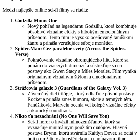
Medzi najlepšie online sci-fi filmy sa riadia:
Godzilla Minus One
Nový pohľad na legendárnu Godzillu, ktorá kombinuje
pôsobivé vizuálne efekty s hlbokým emocionálnym
príbehom. Tento film je vysoko oceňovaný fanúšikmi
žánru a prináša vzrušujúce súboje monštier.
Spider-Man: Cez paralelné svety (Across the Spider-
Verse)
Pokračovanie vizuálne ohromujúceho hitu, ktoré sa
ponára do viacerých dimenzií a sústreďuje sa na
postavy ako Gwen Stacy a Miles Morales. Film vyniká
originálnym vizuálnym štýlom a emocionálnym
príbehom.
Strážcovia galaxie 3 (Guardians of the Galaxy Vol. 3)
Záverečný diel trilógie, ktorý odhaľuje pôvod postavy
Rocket a prináša zmes humoru, akcie a temných tém.
Fanúšikovia Marvelu ocenia veľkolepé vizuálne efekty
a ikonický soundtrack.
Nikto ťa nezachráni (No One Will Save You)
Sci-fi horor o invázii mimozemšťanov, ktorý sa
vyznačuje minimálnym použitím dialógov. Hlavná
postava Brynn, ktorú stvárnila Kaitlyn Dever, sa ocitá v
boji o prežitie v atmosférickom a napínavom filme.