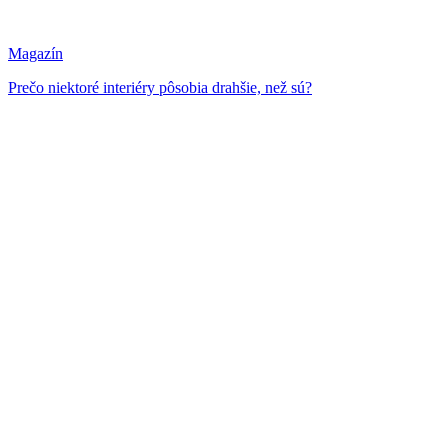
Magazín
Prečo niektoré interiéry pôsobia drahšie, než sú?