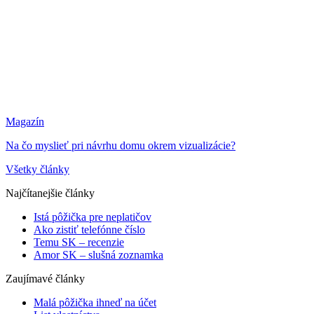
Magazín
Na čo myslieť pri návrhu domu okrem vizualizácie?
Všetky články
Najčítanejšie články
Istá pôžička pre neplatičov
Ako zistiť telefónne číslo
Temu SK – recenzie
Amor SK – slušná zoznamka
Zaujímavé články
Malá pôžička ihneď na účet