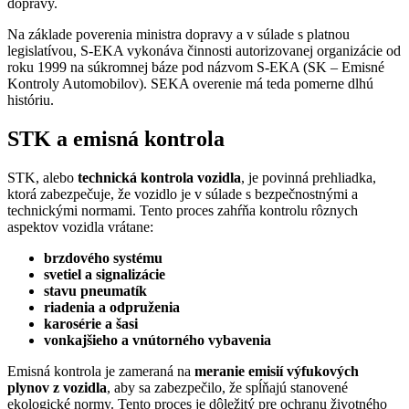
dopravy.
Na základe poverenia ministra dopravy a v súlade s platnou
legislatívou, S-EKA vykonáva činnosti autorizovanej organizácie od
roku 1999 na súkromnej báze pod názvom S-EKA (SK – Emisné
Kontroly Automobilov). SEKA overenie má teda pomerne dlhú
históriu.
STK a emisná kontrola
STK, alebo
technická kontrola vozidla
, je povinná prehliadka,
ktorá zabezpečuje, že vozidlo je v súlade s bezpečnostnými a
technickými normami. Tento proces zahŕňa kontrolu rôznych
aspektov vozidla vrátane:
brzdového systému
svetiel a signalizácie
stavu pneumatík
riadenia a odpruženia
karosérie a šasi
vonkajšieho a vnútorného vybavenia
Emisná kontrola je zameraná na
meranie emisií výfukových
plynov z vozidla
, aby sa zabezpečilo, že spĺňajú stanovené
ekologické normy. Tento proces je dôležitý pre ochranu životného