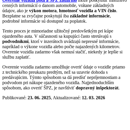
Overenie vozidla podľa ŠPZ zadarmo
môže poskytnúť množstvo
cenných informácií o danom automobile, vrátane základných
údajov, ako je
výkon motora
,
hmotnosť vozidla a VIN číslo
.
Bezplatne sa zvyčajne poskytujú iba
základné informácie
,
podrobné informácie sú dostupné za poplatok.
Tento proces je mimoriadne užitočný predovšetkým pri kúpe
ojazdeného auta. V súčasnosti sa kupujúci často stretávajú s
podvodníkmi
, ktorí v inzerátoch uvádzajú nepresné informácie,
napríklad o výkone vozidla alebo počte najazdených kilometrov.
Overenie vozidla zadarmo však nemusí stačiť, niekedy je lepšie si
službu zaplatiť.
Overenie vozidla zadarmo umožňuje overiť údaje o vozidle priamo
z technického preukazu predtým, než sa uzavrie dohoda s
predávajúcim. Týmto spôsobom sa dá predísť nepríjemnostiam a
podvodom pri nákupe ojazdeného vozidla. Najjednoduchším
spôsobom, ako overiť ŠPZ, je navštíviť
dopravný inšpektorát
.
Publikované:
23. 06. 2025
, Aktualizované:
12. 03. 2026