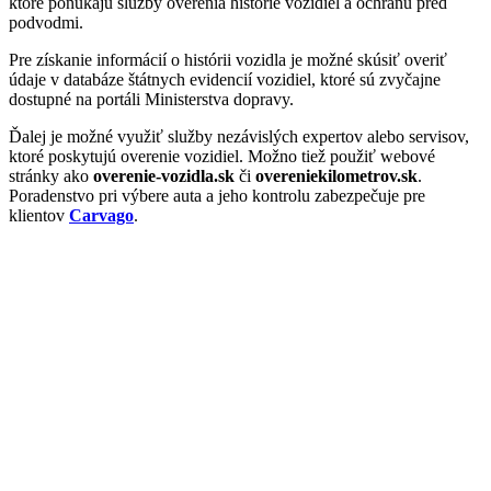
ktoré ponúkajú služby overenia histórie vozidiel a ochranu pred
podvodmi.
Pre získanie informácií o histórii vozidla je možné skúsiť overiť
údaje v databáze štátnych evidencií vozidiel, ktoré sú zvyčajne
dostupné na portáli Ministerstva dopravy.
Ďalej je možné využiť služby nezávislých expertov alebo servisov,
ktoré poskytujú overenie vozidiel. Možno tiež použiť webové
stránky ako
overenie-vozidla.sk
či
overeniekilometrov.sk
.
Poradenstvo pri výbere auta a jeho kontrolu zabezpečuje pre
klientov
Carvago
.