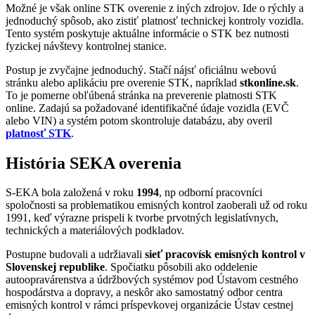
Možné je však online STK overenie z iných zdrojov. Ide o rýchly a
jednoduchý spôsob, ako zistiť platnosť technickej kontroly vozidla.
Tento systém poskytuje aktuálne informácie o STK bez nutnosti
fyzickej návštevy kontrolnej stanice.
Postup je zvyčajne jednoduchý. Stačí nájsť oficiálnu webovú
stránku alebo aplikáciu pre overenie STK, napríklad
stkonline.sk
.
To je pomerne obľúbená stránka na preverenie platnosti STK
online. Zadajú sa požadované identifikačné údaje vozidla (EVČ
alebo VIN) a systém potom skontroluje databázu, aby overil
platnosť STK
.
História SEKA overenia
S-EKA bola založená v roku
1994
, np odborní pracovníci
spoločnosti sa problematikou emisných kontrol zaoberali už od roku
1991, keď výrazne prispeli k tvorbe prvotných legislatívnych,
technických a materiálových podkladov.
Postupne budovali a udržiavali
sieť pracovísk emisných kontrol v
Slovenskej republike
. Spočiatku pôsobili ako oddelenie
autoopravárenstva a údržbových systémov pod Ústavom cestného
hospodárstva a dopravy, a neskôr ako samostatný odbor centra
emisných kontrol v rámci príspevkovej organizácie Ústav cestnej