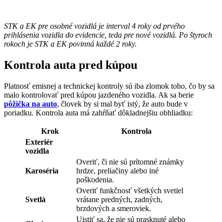
STK a EK pre osobné vozidlá je interval 4 roky od prvého
prihlásenia vozidla do evidencie, teda pre nové vozidlá. Po štyroch
rokoch je STK a EK povinná každé 2 roky.
Kontrola auta pred kúpou
Platnosť emisnej a technickej kontroly sú iba zlomok toho, čo by sa
malo kontrolovať pred kúpou jazdeného vozidla. Ak sa berie
pôžička na auto
, človek by si mal byť istý, že auto bude v
poriadku. Kontrola auta má zahŕňať dôkladnejšiu obhliadku:
Krok
Kontrola
Exteriér
vozidla
Overiť, či nie sú prítomné známky
Karoséria
hrdze, preliačiny alebo iné
poškodenia.
Overiť funkčnosť všetkých svetiel
Svetlá
vrátane predných, zadných,
brzdových a smeroviek.
Uistiť sa, že nie sú prasknuté alebo