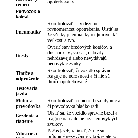
opotrebovaný.
remeň
Podvozok a
kolesá
Skontrolovať stav dezénu a
rovnomernosť opotrebenia. Uistiť sa,
Pneumatiky
že všetky pneumatiky majú rovnakú
veľkosť a typ.
Overiť stav brzdových kotúčov a
doštičiek. Vyskúšať, či brzdy
Brzdy
nehrdzavejú alebo nevydávajú
neobvyklé zvuky.
Skontrolovať, či vozidlo správne
Tlmiče a
reaguje na nerovnosti a či nie sú
odpruženie
tlmiče opotrebované.
Testovacia
jazda
Motor a
Skontrolovať, či motor beží plynule a
prevodovka
či prevodovka hladko radí.
Uistiť sa, že vozidlo správne brzdí a
Brzdenie a
reaguje na riadenie bez neobvyklých
riadenie
zvukov.
Počas jazdy vnímať, či nie sú
Vibrácie a
prítomné nezvyčajné vibrácie alebo