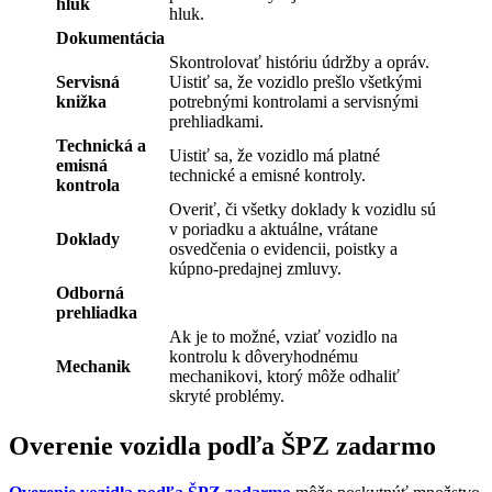
hluk
hluk.
Dokumentácia
Skontrolovať históriu údržby a opráv.
Servisná
Uistiť sa, že vozidlo prešlo všetkými
knižka
potrebnými kontrolami a servisnými
prehliadkami.
Technická a
Uistiť sa, že vozidlo má platné
emisná
technické a emisné kontroly.
kontrola
Overiť, či všetky doklady k vozidlu sú
v poriadku a aktuálne, vrátane
Doklady
osvedčenia o evidencii, poistky a
kúpno-predajnej zmluvy.
Odborná
prehliadka
Ak je to možné, vziať vozidlo na
kontrolu k dôveryhodnému
Mechanik
mechanikovi, ktorý môže odhaliť
skryté problémy.
Overenie vozidla podľa ŠPZ zadarmo