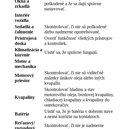
Okná a
poškodené a že sa dajú správne
zrkadlá
nastavovať.
Interiér
vozidla
Sedadlá a
Skontrolovať, či nie sú poškodené
čalúnenie
alebo nadmerne opotrebované.
Prístrojová
Overiť funkčnosť všetkých prístrojov
doska
a kontroliek.
Klimatizácia a
Uistiť sa, že správne fungujú.
kúrenie
Motor a
mechanika
Skontrolovať, či nie sú viditeľné
Motorový
známky únikov oleja alebo iných
priestor
kvapalín.
Skontrolovať hladinu a stav
motorového oleja, brzdovej kvapaliny,
Kvapaliny
chladiacej kvapaliny a kvapaliny do
ostrekovačov.
Uistiť sa, že je batéria v dobrom stave
Batéria
a nemá koróziu na kontaktoch.
Reťazový/
Skontrolovať, či nie je nadmerne
rozvodový