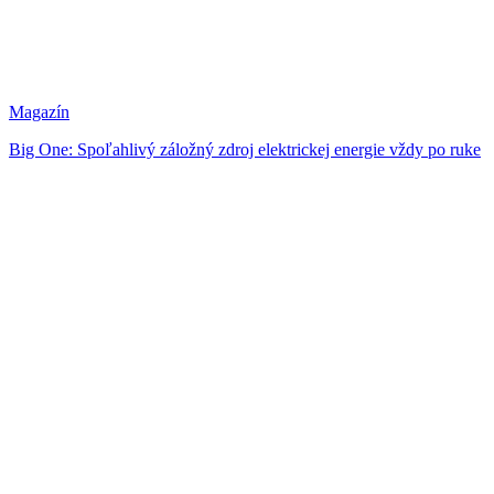
Magazín
Big One: Spoľahlivý záložný zdroj elektrickej energie vždy po ruke