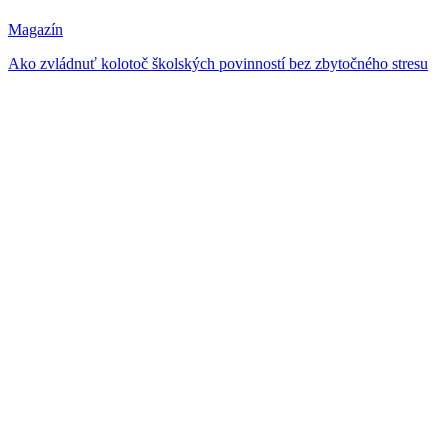
Magazín
Ako zvládnuť kolotoč školských povinností bez zbytočného stresu