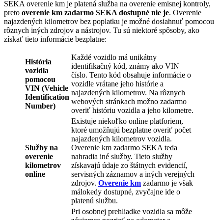
SEKA overenie km je platená služba na overenie emisnej kontroly,
preto
overenie km zadarmo SEKA dostupné nie je
. Overenie
najazdených kilometrov bez poplatku je možné dosiahnuť pomocou
rôznych iných zdrojov a nástrojov. Tu sú niektoré spôsoby, ako
získať tieto informácie bezplatne:
Každé vozidlo má unikátny
História
identifikačný kód, známy ako VIN
vozidla
číslo. Tento kód obsahuje informácie o
pomocou
vozidle vrátane jeho histórie a
VIN (Vehicle
najazdených kilometrov. Na rôznych
Identification
webových stránkach možno zadarmo
Number)
overiť históriu vozidla a jeho kilometre.
Existuje niekoľko online platforiem,
ktoré umožňujú bezplatne overiť počet
najazdených kilometrov vozidla.
Služby na
Overenie km zadarmo SEKA teda
overenie
nahradia iné služby. Tieto služby
kilometrov
získavajú údaje zo štátnych evidencií,
online
servisných záznamov a iných verejných
zdrojov.
Overenie km
zadarmo je však
málokedy dostupné, zvyčajne ide o
platenú službu.
Pri osobnej prehliadke vozidla sa môže