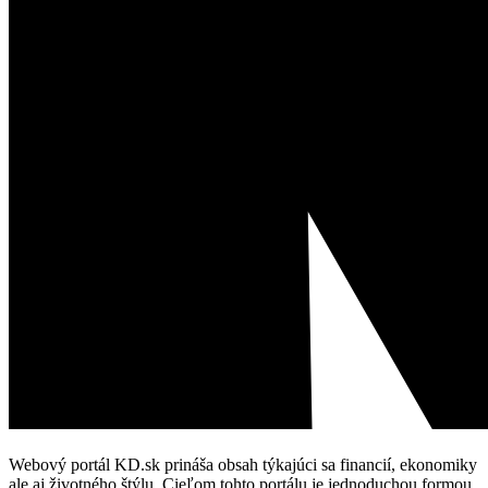
Webový portál KD.sk prináša obsah týkajúci sa financií, ekonomiky
ale aj životného štýlu. Cieľom tohto portálu je jednoduchou formou