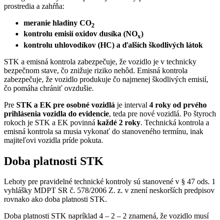
prostredia a zahŕňa:
meranie hladiny CO
2
kontrolu emisií oxidov dusíka (NO
)
x
kontrolu uhlovodíkov (HC) a ďalších škodlivých látok
STK a emisná kontrola zabezpečuje, že vozidlo je v technicky
bezpečnom stave, čo znižuje riziko nehôd. Emisná kontrola
zabezpečuje, že vozidlo produkuje čo najmenej škodlivých emisií,
čo pomáha chrániť ovzdušie.
Pre
STK a EK pre osobné vozidlá
je interval
4 roky od prvého
prihlásenia vozidla do evidencie
, teda pre nové vozidlá. Po štyroch
rokoch je STK a EK povinná
každé 2 roky
. Technická kontrola a
emisná kontrola sa musia vykonať do stanoveného termínu, inak
majiteľovi vozidla príde pokuta.
Doba platnosti STK
Lehoty pre pravidelné technické kontroly sú stanovené v § 47 ods. 1
vyhlášky MDPT SR č. 578/2006 Z. z. v znení neskorších predpisov
rovnako ako doba platnosti STK.
Doba platnosti STK napríklad 4 – 2 – 2 znamená, že vozidlo musí