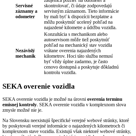
záujemca pozrieť na odometer a
Servisné
skontrolovať, či údaje zodpovedajú
záznamy a
servisným záznamom. Tieto informácie
odometer
by mali byť k dispozícii bezplatne a
môžu poskytnúť ucelený pohľad na
najazdené kilometre a údržbu vozidla.
Konzultácia s mechanikom alebo
autoservisom môže tiež poskytnúť
pohľad na mechanický stav vozidla
Nezávislý
vrátane overenia najazdených
mechanik
kilometrov. Hoci táto služba nemusí
byť vždy úplne zadarmo, je často
cenovo dostupná a poskytuje dôkladnú
kontrolu vozidla.
SEKA overenie vozidla
SEKA overenie vozidla je možné na úrovni
overenia termínu
emisnej kontroly
. SEKA overenie vozidla v komplexnom slova
zmysle možné nie je.
Na Slovensku neexistujú špecifické verejné webové stránky, ktoré
by poskytovali verejné informácie o najazdených kilometroch či
komplexnom stave vozidla. Existujú však niektoré webové stránky,