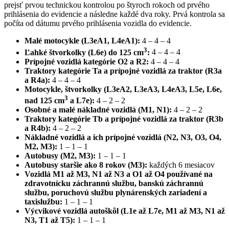
prejsť prvou technickou kontrolou po štyroch rokoch od prvého
prihlásenia do evidencie a následne každé dva roky. Prvá kontrola sa
počíta od dátumu prvého prihlásenia vozidla do evidencie.
Malé motocykle (L3eA1, L4eA1):
4 – 4 – 4
3
Ľahké štvorkolky (L6e) do 125 cm
:
4 – 4 – 4
Prípojné vozidlá kategórie O2 a R2:
4 – 4 – 4
Traktory kategórie Ta a prípojné vozidlá za traktor (R3a
a R4a):
4 – 4 – 4
Motocykle, štvorkolky (L3eA2, L3eA3, L4eA3, L5e, L6e,
3
nad 125 cm
a L7e):
4 – 2 – 2
Osobné a malé nákladné vozidlá (M1, N1):
4 – 2 – 2
Traktory kategórie Tb a prípojné vozidlá za traktor (R3b
a R4b):
4 – 2 – 2
Nákladné vozidlá a ich prípojné vozidlá (N2, N3, O3, O4,
M2, M3):
1 – 1 – 1
Autobusy (M2, M3):
1 – 1 – 1
Autobusy staršie ako 8 rokov (M3):
každých 6 mesiacov
Vozidlá M1 až M3, N1 až N3 a O1 až O4 používané na
zdravotnícku záchrannú službu, banskú záchrannú
službu, poruchovú službu plynárenských zariadení a
taxislužbu:
1 – 1 – 1
Výcvikové vozidlá autoškôl (L1e až L7e, M1 až M3, N1 až
N3, T1 až T5):
1 – 1 – 1