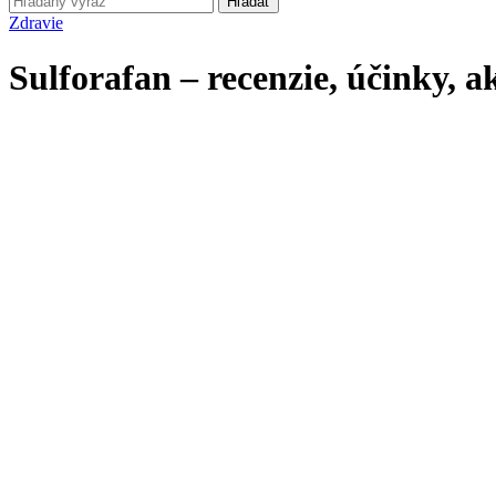
Hľadať
Zdravie
Sulforafan – recenzie, účinky, 