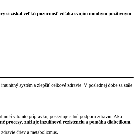
torý si získal veľkú pozornosť vďaka svojim mnohým pozitívnym
imunitný systém a zlepšiť celkové zdravie. V poslednej dobe sa stále
iahnutá v tomto prípravku, poskytuje silnú podporu zdraviu. Ako
né procesy
,
znižuje inzulínovú rezistenciu
a
pomáha diabetikom
.
e zdravie čriev a metabolizmus.