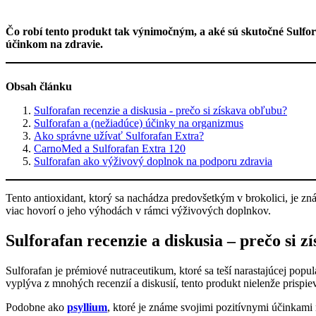
Čo robí tento produkt tak výnimočným, a aké sú skutočné Sulfor
účinkom na zdravie.
Obsah článku
Sulforafan recenzie a diskusia - prečo si získava obľubu?
Sulforafan a (nežiadúce) účinky na organizmus
Ako správne užívať Sulforafan Extra?
CarnoMed a Sulforafan Extra 120
Sulforafan ako výživový doplnok na podporu zdravia
Tento antioxidant, ktorý sa nachádza predovšetkým v brokolici, je z
viac hovorí o jeho výhodách v rámci výživových doplnkov.
Sulforafan recenzie a diskusia – prečo si 
Sulforafan je prémiové nutraceutikum, ktoré sa teší narastajúcej po
vyplýva z mnohých recenzií a diskusií, tento produkt nielenže prispi
Podobne ako
psyllium
, ktoré je známe svojimi pozitívnymi účinkami 