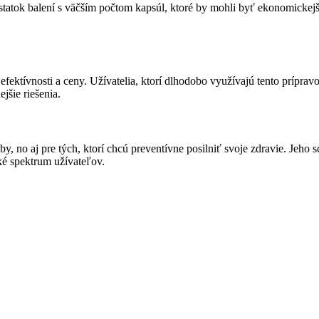
tatok balení s väčším počtom kapsúl, ktoré by mohli byť ekonomickejš
o efektívnosti a ceny. Užívatelia, ktorí dlhodobo využívajú tento príp
jšie riešenia.
by, no aj pre tých, ktorí chcú preventívne posilniť svoje zdravie. Jeh
ké spektrum užívateľov.