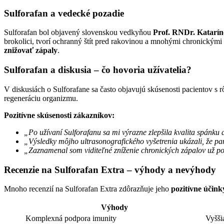
Sulforafan a vedecké pozadie
Sulforafan bol objavený slovenskou vedkyňou
Prof. RNDr. Katarí
brokolici, tvorí ochranný štít pred rakovinou a mnohými chronickými
znižovať zápaly
.
Sulforafan a diskusia – čo hovoria užívatelia?
V diskusiách o Sulforafane sa často objavujú skúsenosti pacientov s
regeneráciu organizmu.
Pozitívne skúsenosti zákazníkov:
„Po užívaní Sulforafanu sa mi výrazne zlepšila kvalita spánku a 
„Výsledky môjho ultrasonografického vyšetrenia ukázali, že pa
„Zaznamenal som viditeľné zníženie chronických zápalov už po
Recenzie na Sulforafan Extra – výhody a nevýhody
Mnoho recenzií na Sulforafan Extra zdôrazňuje jeho
pozitívne účink
Výhody
Komplexná podpora imunity
Vyšši