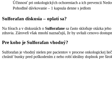
Účinnosť pri onkologických ochoreniach a ich prevencii
Nedos
Pohodlné dávkovanie – 1 kapsula denne s jedlom
Sulforafan diskusia – oplatí sa?
Na fórach a v diskusiách o
Sulforafane
sa často skloňuje otázka jeh
zdravia. Zároveň však mnohí naznačujú, že by uvítali cenovo dostupne
Pre koho je Sulforafan vhodný?
Sulforafan je vhodný nielen pre pacientov v procese onkologickej lieč
chrániť bunky pred poškodením z neho robí ideálny doplnok pre širo