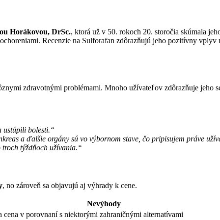
nou Horákovou, DrSc.
, ktorá už v 50. rokoch 20. storočia skúmala jeh
 ochoreniami. Recenzie na Sulforafan zdôrazňujú jeho pozitívny vplyv
 rôznymi zdravotnými problémami. Mnoho užívateľov zdôrazňuje jeho sc
ustúpili bolesti.“
nkreas a ďalšie orgány sú vo výbornom stave, čo pripisujem práve užív
 troch týždňoch užívania.“
y
, no zároveň sa objavujú aj výhrady k cene.
Nevýhody
a cena v porovnaní s niektorými zahraničnými alternatívami