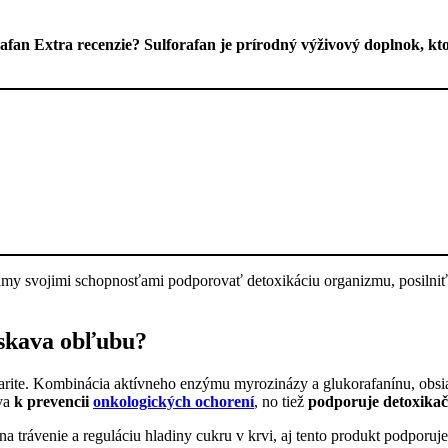
afan Extra recenzie? Sulforafan je prírodný výživový doplnok, k
námy svojimi schopnosťami podporovať detoxikáciu organizmu, posilniť 
získava obľubu?
pularite. Kombinácia aktívneho enzýmu myrozinázy a glukorafanínu, obs
eva
k prevencii
onkologických ochorení
, no tiež
podporuje detoxikač
na trávenie a reguláciu hladiny cukru v krvi, aj tento produkt podporuj