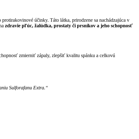
o protirakovinové účinky. Táto látka, prirodzene sa nachádzajúca v
 na
zdravie pľúc, žalúdka, prostaty či prsníkov a jeho schopnosť
hopnosť zmierniť zápaly, zlepšiť kvalitu spánku a celkovú
aniu Sulforafanu Extra.“