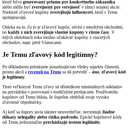
ktorý býva
generovaný priamo pre konkrétneho zákazníka
alebo môže byť
zverejnený pre verejnosť
v rámci nejakej akcie.
Niektoré zľavové kupóny
zverejňujú influenceri
, ktorí s Temu
spolupracujú.
Otázka na to, čo to je zľavový kupón, súvisí s mnohými obchodmi,
no
každý z nich zverejňuje vlastné kupóny v rôzne časy
. V
istých obdobiach roka možno očakávať kupóny z viacerých
obchodov, napr. pred Vianocami.
Je Temu zľavový kód legitímny?
Po dôkladnom prieskume posudzujúcom všetky aspekty činnosti,
promo akcií a
recenzií na Temu
sa dá potvrdiť –
áno
,
zľavový kód
je legitímny
.
Tieto veľkorysé Temu zľavy sú dôsledkom minimálnych nákladov
na prevádzku v porovnaní s tradičnými predajcami. Používatelia
kupónov od Temu hlásia, že úspešne obdržali svoje vysoko
zľavnené objednávky.
Aj keď sa úspory javia takmer neuveriteľne, neexistujú
žiadne
dôkazy nelegality alebo rizika podvodu
. Epické kupónové kódy
od Temu jednoznačne
prechádzajú testom legitimity
.