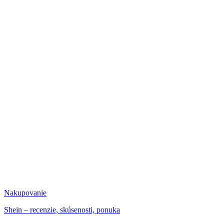
Nakupovanie
Shein – recenzie, skúsenosti, ponuka