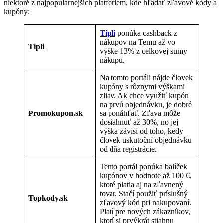
niektoré z najpopulárnejších platforiem, kde hľadať zľavové kódy a
kupóny:
Tipli
ponúka cashback z
nákupov na Temu až vo
Tipli
výške 13% z celkovej sumy
nákupu.
Na tomto portáli nájde človek
kupóny s rôznymi výškami
zliav. Ak chce využiť kupón
na prvú objednávku, je dobré
Promokupon.sk
sa ponáhľať. Zľava môže
dosiahnuť až 30%, no jej
výška závisí od toho, kedy
človek uskutoční objednávku
od dňa registrácie.
Tento portál ponúka balíček
kupónov v hodnote až 100 €,
ktoré platia aj na zľavnený
tovar. Stačí použiť príslušný
Topkody.sk
zľavový kód pri nakupovaní.
Platí pre nových zákazníkov,
ktorí si prvýkrát stiahnu