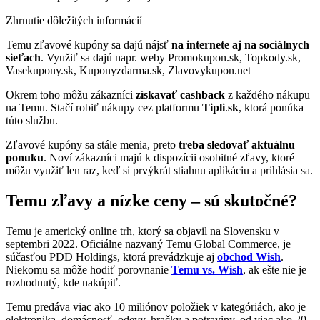
Zhrnutie dôležitých informácií
Temu zľavové kupóny sa dajú nájsť
na internete aj na sociálnych
sieťach
. Využiť sa dajú napr. weby Promokupon.sk, Topkody.sk,
Vasekupony.sk, Kuponyzdarma.sk, Zlavovykupon.net
Okrem toho môžu zákazníci
získavať cashback
z každého nákupu
na Temu. Stačí robiť nákupy cez platformu
Tipli
.
sk
, ktorá ponúka
túto službu.
Zľavové kupóny sa stále menia, preto
treba sledovať aktuálnu
ponuku
. Noví zákazníci majú k dispozícii osobitné zľavy, ktoré
môžu využiť len raz, keď si prvýkrát stiahnu aplikáciu a prihlásia sa.
Temu zľavy a nízke ceny – sú skutočné?
Temu je americký online trh, ktorý sa objavil na Slovensku v
septembri 2022. Oficiálne nazvaný Temu Global Commerce, je
súčasťou PDD Holdings, ktorá prevádzkuje aj
obchod Wish
.
Niekomu sa môže hodiť porovnanie
Temu vs. Wish
, ak ešte nie je
rozhodnutý, kde nakúpiť.
Temu predáva viac ako 10 miliónov položiek v kategóriách, ako je
elektronika, domácnosť, odevy, hračky a potraviny, od viac ako 20