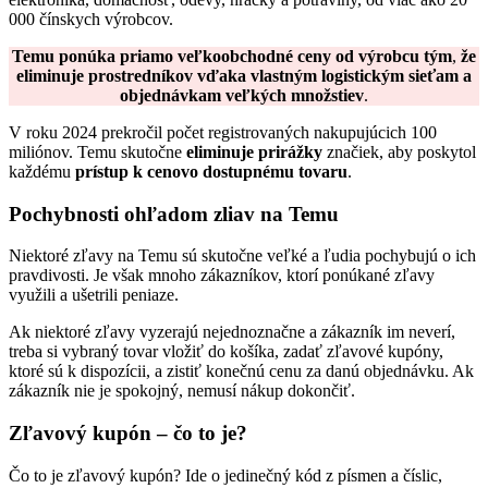
000 čínskych výrobcov.
Temu ponúka priamo veľkoobchodné ceny od výrobcu tým
,
že
eliminuje prostredníkov vďaka vlastným logistickým sieťam a
objednávkam veľkých množstiev
.
V roku 2024 prekročil počet registrovaných nakupujúcich 100
miliónov. Temu skutočne
eliminuje prirážky
značiek, aby poskytol
každému
prístup k cenovo dostupnému tovaru
.
Pochybnosti ohľadom zliav na Temu
Niektoré zľavy na Temu sú skutočne veľké a ľudia pochybujú o ich
pravdivosti. Je však mnoho zákazníkov, ktorí ponúkané zľavy
využili a ušetrili peniaze.
Ak niektoré zľavy vyzerajú nejednoznačne a zákazník im neverí,
treba si vybraný tovar vložiť do košíka, zadať zľavové kupóny,
ktoré sú k dispozícii, a zistiť konečnú cenu za danú objednávku. Ak
zákazník nie je spokojný, nemusí nákup dokončiť.
Zľavový kupón – čo to je?
Čo to je zľavový kupón? Ide o jedinečný kód z písmen a číslic,