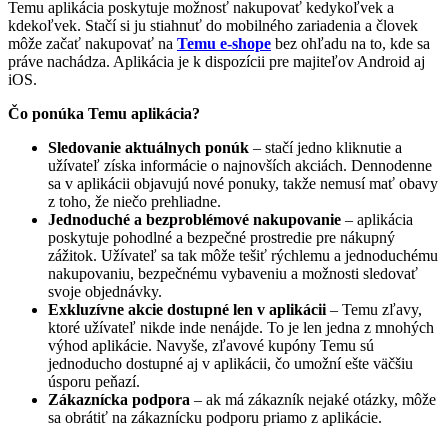
Temu aplikácia poskytuje možnosť nakupovať kedykoľvek a
kdekoľvek. Stačí si ju stiahnuť do mobilného zariadenia a človek
môže začať nakupovať na
Temu e-shope
bez ohľadu na to, kde sa
práve nachádza. Aplikácia je k dispozícii pre majiteľov Android aj
iOS.
Čo ponúka Temu aplikácia?
Sledovanie aktuálnych ponúk
– stačí jedno kliknutie a
užívateľ získa informácie o najnovších akciách. Dennodenne
sa v aplikácii objavujú nové ponuky, takže nemusí mať obavy
z toho, že niečo prehliadne.
Jednoduché a bezproblémové nakupovanie
– aplikácia
poskytuje pohodlné a bezpečné prostredie pre nákupný
zážitok. Užívateľ sa tak môže tešiť rýchlemu a jednoduchému
nakupovaniu, bezpečnému vybaveniu a možnosti sledovať
svoje objednávky.
Exkluzívne akcie dostupné len v aplikácii
– Temu zľavy,
ktoré užívateľ nikde inde nenájde. To je len jedna z mnohých
výhod aplikácie. Navyše, zľavové kupóny Temu sú
jednoducho dostupné aj v aplikácii, čo umožní ešte väčšiu
úsporu peňazí.
Zákaznícka podpora
– ak má zákazník nejaké otázky, môže
sa obrátiť na zákaznícku podporu priamo z aplikácie.