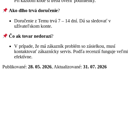
Pri každom kóde si treba overiť podmienky.
Ako dlho trvá doručenie
?
Doručenie z Temu trvá 7 – 14 dní. Dá sa sledovať v
užívateľskom konte.
Čo ak tovar nedorazí
?
V prípade, že má zákazník problém so zásielkou, musí
kontaktovať zákaznícky servis. Podľa recenzií funguje veľmi
efektívne.
Publikované:
28. 05. 2026
, Aktualizované:
31. 07. 2026