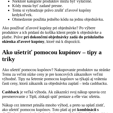
Niektoré kategórie produktov môžu byť vylúčené.
Kódy musia byť zadané presne.
Temu si vyhradzuje právo zrušiť zľavové kupóny
kedykoľvek.
Obmedzenie použitia jedného kódu na jednu objednávku.
Ako používať zľavové kupóny pri objednávke? Po výbere
produktov a ich pridaní do košíka klient prejde k objednávke a
platbe. Práve
pri dokončení objednávky zadá do príslušného
okienka zľavové kupóny
, ktoré má k dispozícii.
Ako ušetriť pomocou kupónov – tipy a
triky
Ako ušetriť pomocou kupónov? Nakupovanie produktov na stránke
Temu za veľmi nízke ceny je pre koncových zákazníkov veľmi
výhodné. Tipy na šetrenie pomocou kupónov sa týkajú aj vrátenia
časti ceny, ktorú zákazník za objednávku zaplatí – teda cashbacku.
Cashback
je veľká výhoda. Ak zákazníci svoj nákup spravia cez
presmerovanie z Tipli, získajú späť peniaze a ešte viac ušetria.
Nákup cez internet prináša mnoho výhod, a preto sa oplatí zistiť,
ako ušetriť pomocou kupónov. Toto platí aj pri
kombinácii s