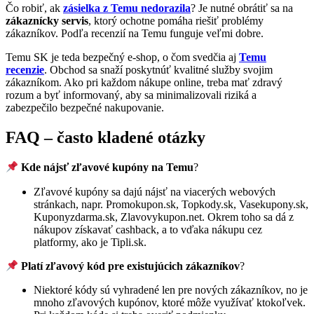
Čo robiť, ak
zásielka z Temu nedorazila
? Je nutné obrátiť sa na
zákaznícky servis
, ktorý ochotne pomáha riešiť problémy
zákazníkov. Podľa recenzií na Temu funguje veľmi dobre.
Temu SK je teda bezpečný e-shop, o čom svedčia aj
Temu
recenzie
. Obchod sa snaží poskytnúť kvalitné služby svojim
zákazníkom. Ako pri každom nákupe online, treba mať zdravý
rozum a byť informovaný, aby sa minimalizovali riziká a
zabezpečilo bezpečné nakupovanie.
FAQ – často kladené otázky
Kde nájsť zľavové kupóny na Temu
?
Zľavové kupóny sa dajú nájsť na viacerých webových
stránkach, napr. Promokupon.sk, Topkody.sk, Vasekupony.sk,
Kuponyzdarma.sk, Zlavovykupon.net. Okrem toho sa dá z
nákupov získavať cashback, a to vďaka nákupu cez
platformy, ako je Tipli.sk.
Platí zľavový kód pre existujúcich zákazníkov
?
Niektoré kódy sú vyhradené len pre nových zákazníkov, no je
mnoho zľavových kupónov, ktoré môže využívať ktokoľvek.