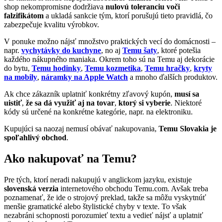
shop nekompromisne dodržiava
nulovú toleranciu voči
falzifikátom
a ukladá sankcie tým, ktorí porušujú tieto pravidlá, čo
zabezpečuje kvalitu výrobkov.
V ponuke možno nájsť množstvo praktických vecí do domácnosti –
napr.
vychytávky do kuchyne
, no aj
Temu šaty
, ktoré potešia
každého nákupného maniaka. Okrem toho sú na Temu aj dekorácie
do bytu,
Temu hodinky
,
Temu kozmetika
,
Temu hračky
,
kryty
na mobily
,
náramky na Apple Watch
a mnoho ďalších produktov.
Ak chce zákazník uplatniť konkrétny zľavový kupón,
musí sa
uistiť
,
že sa dá využiť aj na tovar
,
ktorý si vyberie
. Niektoré
kódy sú určené na konkrétne kategórie, napr. na elektroniku.
Kupujúci sa naozaj nemusí obávať nakupovania,
Temu Slovakia je
spoľahlivý obchod
.
Ako nakupovať na Temu?
Pre tých, ktorí neradi nakupujú v anglickom jazyku, existuje
slovenská verzia
internetového obchodu Temu.com. Avšak treba
poznamenať, že ide o strojový preklad, takže sa môžu vyskytnúť
menšie gramatické alebo štylistické chyby v texte. To však
nezabráni schopnosti porozumieť textu a vedieť nájsť a uplatniť