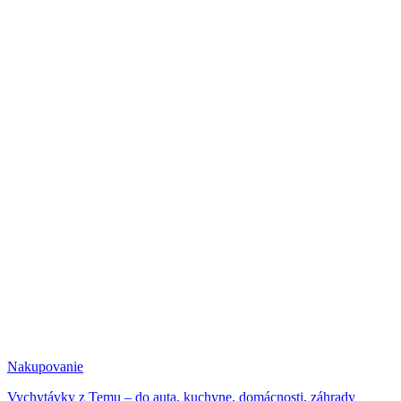
Nakupovanie
Vychytávky z Temu – do auta, kuchyne, domácnosti, záhrady