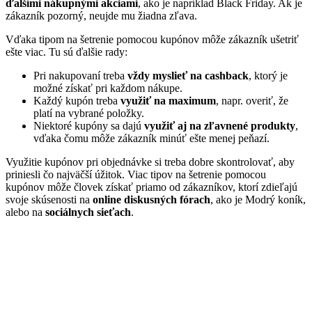
ďalšími nákupnými akciami
, ako je napríklad Black Friday. Ak je
zákazník pozorný, neujde mu žiadna zľava.
Vďaka tipom na šetrenie pomocou kupónov môže zákazník ušetriť
ešte viac. Tu sú ďalšie rady:
Pri nakupovaní treba
vždy myslieť na cashback
, ktorý je
možné získať pri každom nákupe.
Každý kupón treba
využiť na maximum
, napr. overiť, že
platí na vybrané položky.
Niektoré kupóny sa dajú
využiť aj na zľavnené produkty
,
vďaka čomu môže zákazník minúť ešte menej peňazí.
Využitie kupónov pri objednávke si treba dobre skontrolovať, aby
priniesli čo najväčší úžitok. Viac tipov na šetrenie pomocou
kupónov môže človek získať priamo od zákazníkov, ktorí zdieľajú
svoje skúsenosti na
online diskusných fórach
, ako je Modrý koník,
alebo na
sociálnych sieťach
.