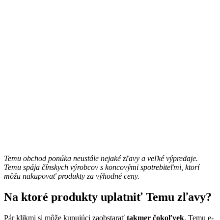
Temu obchod ponúka neustále nejaké zľavy a veľké výpredaje.
Temu spája čínskych výrobcov s koncovými spotrebiteľmi, ktorí
môžu nakupovať produkty za výhodné ceny.
Na ktoré produkty uplatniť Temu zľavy?
Pár klikmi si môže kupujúci zaobstarať
takmer čokoľvek
. Temu e-