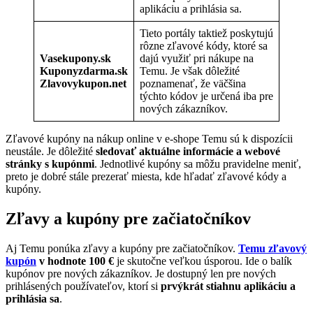
aplikáciu a prihlásia sa.
Tieto portály taktiež poskytujú
rôzne zľavové kódy, ktoré sa
Vasekupony.sk
dajú využiť pri nákupe na
Kuponyzdarma.sk
Temu. Je však dôležité
Zlavovykupon.net
poznamenať, že väčšina
týchto kódov je určená iba pre
nových zákazníkov.
Zľavové kupóny na nákup online v e-shope Temu sú k dispozícii
neustále. Je dôležité
sledovať aktuálne informácie a webové
stránky s kupónmi
. Jednotlivé kupóny sa môžu pravidelne meniť,
preto je dobré stále prezerať miesta, kde hľadať zľavové kódy a
kupóny.
Zľavy a kupóny pre začiatočníkov
Aj Temu ponúka zľavy a kupóny pre začiatočníkov.
Temu zľavový
kupón
v hodnote 100 €
je skutočne veľkou úsporou. Ide o balík
kupónov pre nových zákazníkov. Je dostupný len pre nových
prihlásených používateľov, ktorí si
prvýkrát stiahnu aplikáciu a
prihlásia sa
.