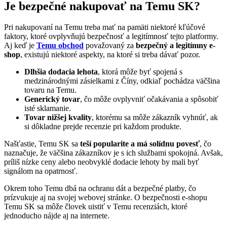
Je bezpečné nakupovať na Temu SK?
Pri nakupovaní na Temu treba mať na pamäti niektoré kľúčové
faktory, ktoré ovplyvňujú bezpečnosť a legitímnosť tejto platformy.
Aj keď je
Temu obchod
považovaný za
bezpečný a legitímny e-
shop
, existujú niektoré aspekty, na ktoré si treba dávať pozor.
Dlhšia dodacia lehota
, ktorá môže byť spojená s
medzinárodnými zásielkami z Číny, odkiaľ pochádza väčšina
tovaru na Temu.
Generický tovar
, čo môže ovplyvniť očakávania a spôsobiť
isté sklamanie.
Tovar nižšej kvality
, ktorému sa môže zákazník vyhnúť, ak
si dôkladne prejde recenzie pri každom produkte.
Našťastie, Temu SK sa
teší popularite a má solídnu povesť
, čo
naznačuje, že väčšina zákazníkov je s ich službami spokojná. Avšak,
príliš nízke ceny alebo neobvyklé dodacie lehoty by mali byť
signálom na opatrnosť.
Okrem toho Temu dbá na ochranu dát a bezpečné platby, čo
prízvukuje aj na svojej webovej stránke. O bezpečnosti e-shopu
Temu SK sa môže človek uistiť v Temu recenziách, ktoré
jednoducho nájde aj na internete.