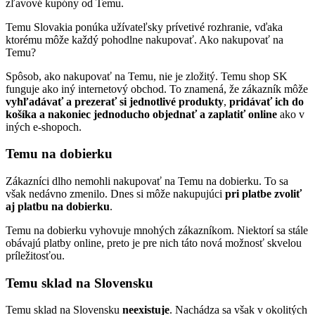
zľavové kupóny od Temu.
Temu Slovakia ponúka užívateľsky prívetivé rozhranie, vďaka
ktorému môže každý pohodlne nakupovať. Ako nakupovať na
Temu?
Spôsob, ako nakupovať na Temu, nie je zložitý. Temu shop SK
funguje ako iný internetový obchod. To znamená, že zákazník môže
vyhľadávať a prezerať si jednotlivé produkty
,
pridávať ich do
košíka a nakoniec jednoducho objednať a zaplatiť online
ako v
iných e-shopoch.
Temu na dobierku
Zákazníci dlho nemohli nakupovať na Temu na dobierku. To sa
však nedávno zmenilo. Dnes si môže nakupujúci
pri platbe zvoliť
aj platbu na dobierku
.
Temu na dobierku vyhovuje mnohých zákazníkom. Niektorí sa stále
obávajú platby online, preto je pre nich táto nová možnosť skvelou
príležitosťou.
Temu sklad na Slovensku
Temu sklad na Slovensku
neexistuje
. Nachádza sa však v okolitých