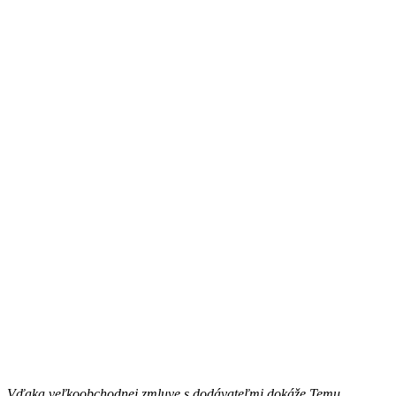
Vďaka veľkoobchodnej zmluve s dodávateľmi dokáže Temu