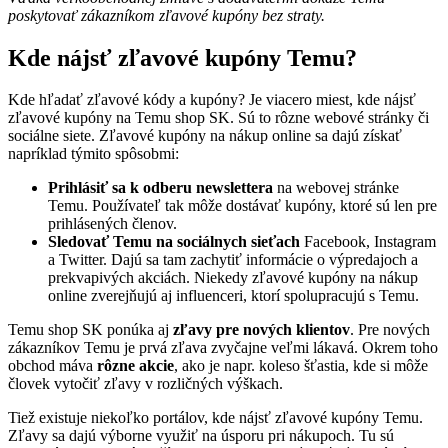
poskytovať zákazníkom zľavové kupóny bez straty.
Kde nájsť zľavové kupóny Temu?
Kde hľadať zľavové kódy a kupóny? Je viacero miest, kde nájsť
zľavové kupóny na Temu shop SK. Sú to rôzne webové stránky či
sociálne siete. Zľavové kupóny na nákup online sa dajú získať
napríklad týmito spôsobmi:
Prihlásiť sa k odberu newslettera
na webovej stránke
Temu. Používateľ tak môže dostávať kupóny, ktoré sú len pre
prihlásených členov.
Sledovať Temu na sociálnych sieťach
Facebook, Instagram
a Twitter. Dajú sa tam zachytiť informácie o výpredajoch a
prekvapivých akciách. Niekedy zľavové kupóny na nákup
online zverejňujú aj influenceri, ktorí spolupracujú s Temu.
Temu shop SK ponúka aj
zľavy pre nových klientov
. Pre nových
zákazníkov Temu je prvá zľava zvyčajne veľmi lákavá. Okrem toho
obchod máva
rôzne akcie
, ako je napr. koleso šťastia, kde si môže
človek vytočiť zľavy v rozličných výškach.
Tiež existuje niekoľko portálov, kde nájsť zľavové kupóny Temu.
Zľavy sa dajú výborne využiť na úsporu pri nákupoch. Tu sú