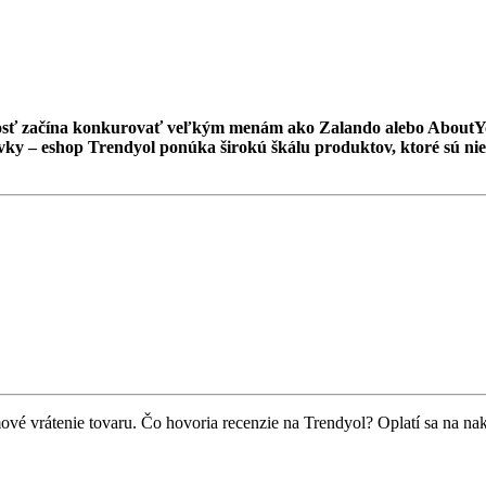
nosť začína konkurovať veľkým menám ako Zalando alebo AboutYou. 
avky – eshop Trendyol ponúka širokú škálu produktov, ktoré sú ni
vé vrátenie tovaru. Čo hovoria recenzie na Trendyol? Oplatí sa na na