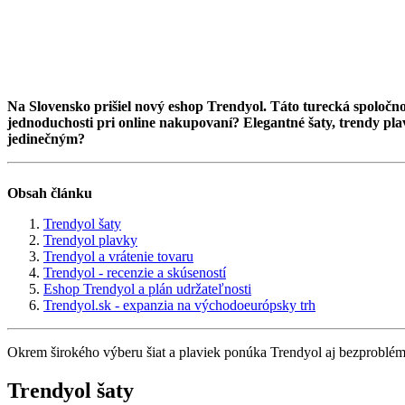
Na Slovensko prišiel nový eshop Trendyol. Táto turecká spoloč
jednoduchosti pri online nakupovaní? Elegantné šaty, trendy pl
jedinečným?
Obsah článku
Trendyol šaty
Trendyol plavky
Trendyol a vrátenie tovaru
Trendyol - recenzie a skúseností
Eshop Trendyol a plán udržateľnosti
Trendyol.sk - expanzia na východoeurópsky trh
Okrem širokého výberu šiat a plaviek ponúka Trendyol aj bezproblémo
Trendyol šaty