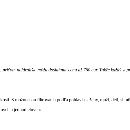
á, pričom najdrahšie môžu dosiahnuť cenu až 760 eur. Takže každý si prí
osti. S možnosťou filtrovania podľa pohlavia – ženy, muži, deti, si m
elnych a jednodielnych: