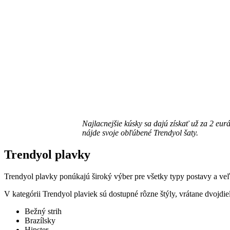
Najlacnejšie kúsky sa dajú získať už za 2 eur
nájde svoje obľúbené Trendyol šaty.
Trendyol plavky
Trendyol plavky ponúkajú široký výber pre všetky typy postavy a veľk
V kategórii Trendyol plaviek sú dostupné rôzne štýly, vrátane dvojdi
Bežný strih
Brazílsky
Hipster