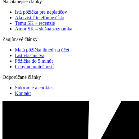
Najčítanejšie články
Istá pôžička pre neplatičov
Ako zistiť telefónne číslo
Temu SK – recenzie
Amor SK – slušná zoznamka
Zaujímavé články
Malá pôžička ihneď na účet
List vlastníctva
Pôžička do 5 minút
Ceny nehnuteľností
Odporúčané články
Súkromie a cookies
Kontakt