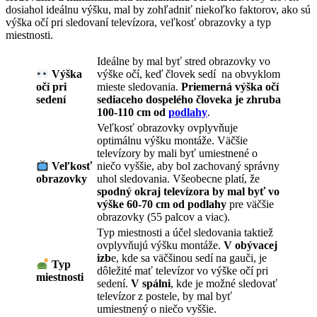
dosiahol ideálnu výšku, mal by zohľadniť niekoľko faktorov, ako sú
výška očí pri sledovaní televízora, veľkosť obrazovky a typ
miestnosti.
Ideálne by mal byť stred obrazovky vo
výške očí, keď človek sedí na obvyklom
Výška
mieste sledovania.
Priemerná výška očí
očí pri
sediaceho dospelého človeka je zhruba
sedení
100-110 cm od
podlahy
.
Veľkosť obrazovky ovplyvňuje
optimálnu výšku montáže. Väčšie
televízory by mali byť umiestnené o
niečo vyššie, aby bol zachovaný správny
Veľkosť
uhol sledovania. Všeobecne platí, že
obrazovky
spodný okraj televízora by mal byť vo
výške 60-70 cm od podlahy
pre väčšie
obrazovky (55 palcov a viac).
Typ miestnosti a účel sledovania taktiež
ovplyvňujú výšku montáže.
V obývacej
izb
e, kde sa väčšinou sedí na gauči, je
Typ
dôležité mať televízor vo výške očí pri
miestnosti
sedení.
V spálni
, kde je možné sledovať
televízor z postele, by mal byť
umiestnený o niečo vyššie.