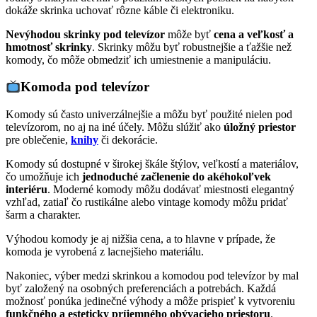
dokáže skrinka uchovať rôzne káble či elektroniku.
Nevýhodou skrinky pod televízor
môže byť
cena a veľkosť a
hmotnosť skrinky
. Skrinky môžu byť robustnejšie a ťažšie než
komody, čo môže obmedziť ich umiestnenie a manipuláciu.
Komoda pod televízor
Komody sú často univerzálnejšie a môžu byť použité nielen pod
televízorom, no aj na iné účely. Môžu slúžiť ako
úložný priestor
pre oblečenie,
knihy
či dekorácie.
Komody sú dostupné v širokej škále štýlov, veľkostí a materiálov,
čo umožňuje ich
jednoduché začlenenie do akéhokoľvek
interiéru
. Moderné komody môžu dodávať miestnosti elegantný
vzhľad, zatiaľ čo rustikálne alebo vintage komody môžu pridať
šarm a charakter.
Výhodou komody je aj nižšia cena, a to hlavne v prípade, že
komoda je vyrobená z lacnejšieho materiálu.
Nakoniec, výber medzi skrinkou a komodou pod televízor by mal
byť založený na osobných preferenciách a potrebách. Každá
možnosť ponúka jedinečné výhody a môže prispieť k vytvoreniu
funkčného a esteticky príjemného obývacieho priestoru
.