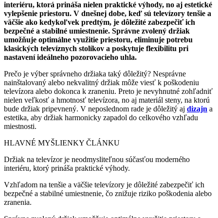
interiéru, ktorá prináša nielen praktické výhody, no aj estetické
vylepšenie priestoru. V dnešnej dobe, keď sú televízory tenšie a
väčšie ako kedykoľvek predtým, je dôležité zabezpečiť ich
bezpečné a stabilné umiestnenie. Správne zvolený držiak
umožňuje optimálne využitie priestoru, eliminuje potrebu
klasických televíznych stolíkov a poskytuje flexibilitu pri
nastavení ideálneho pozorovacieho uhla.
Prečo je výber správneho držiaka taký dôležitý? Nesprávne
nainštalovaný alebo nekvalitný držiak môže viesť k poškodeniu
televízora alebo dokonca k zraneniu. Preto je nevyhnutné zohľadniť
nielen veľkosť a hmotnosť televízora, no aj materiál steny, na ktorú
bude držiak pripevnený. V neposlednom rade je dôležitý aj
dizajn
a
estetika, aby držiak harmonicky zapadol do celkového vzhľadu
miestnosti.
HLAVNÉ MYŠLIENKY ČLÁNKU
Držiak na televízor je neodmysliteľnou súčasťou moderného
interiéru, ktorý prináša praktické výhody.
Vzhľadom na tenšie a väčšie televízory je dôležité zabezpečiť ich
bezpečné a stabilné umiestnenie, čo znižuje riziko poškodenia alebo
zranenia.