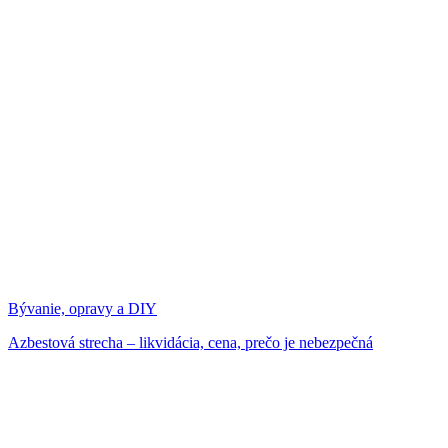
Bývanie, opravy a DIY
Azbestová strecha – likvidácia, cena, prečo je nebezpečná