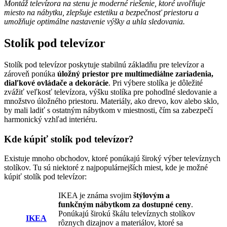
Montáž televízora na stenu je moderné riešenie, ktoré uvoľňuje
miesto na nábytku, zlepšuje estetiku a bezpečnosť priestoru a
umožňuje optimálne nastavenie výšky a uhla sledovania.
Stolík pod televízor
Stolík pod televízor poskytuje stabilnú základňu pre televízor a
zároveň ponúka
úložný priestor pre multimediálne zariadenia,
diaľkové ovládače a dekorácie
. Pri výbere stolíka je dôležité
zvážiť veľkosť televízora, výšku stolíka pre pohodlné sledovanie a
množstvo úložného priestoru. Materiály, ako drevo, kov alebo sklo,
by mali ladiť s ostatným nábytkom v miestnosti, čím sa zabezpečí
harmonický vzhľad interiéru.
Kde kúpiť stolík pod televízor?
Existuje mnoho obchodov, ktoré ponúkajú široký výber televíznych
stolíkov. Tu sú niektoré z najpopulárnejších miest, kde je možné
kúpiť stolík pod televízor:
IKEA je známa svojim
štýlovým a
funkčným nábytkom za dostupné ceny
.
Ponúkajú širokú škálu televíznych stolíkov
IKEA
rôznych dizajnov a materiálov, ktoré sa