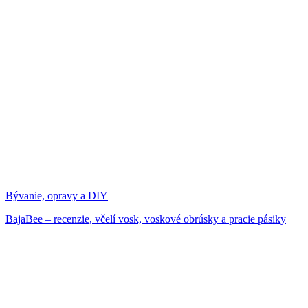
Bývanie, opravy a DIY
BajaBee – recenzie, včelí vosk, voskové obrúsky a pracie pásiky