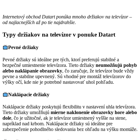
Internetový obchod Datart ponúka mnoho držiakov na televízor –
od najlacnejších až po tie najdrahšie.
Typy držiakov na televízor v ponuke Datart
Pevné držiaky
Pevné držiaky sú ideálne pre tých, ktorí preferujú stabilné a
bezpečné umiestnenie televízora. Tieto držiaky
neumožňujú pohyb
alebo naklápanie obrazovky
, čo zaručuje, že televízor bude vždy
pevne a stabilne upevnený. Sú vhodné pre montáž televízorov do
výšky očí, kde nie je potrebné nastavovať uhol pohľadu.
Naklápacie držiaky
Naklápacie držiaky poskytujú flexibilitu v nastavení uhla televízora.
Tieto držiaky umožňujú
mierne naklonenie obrazovky hore alebo
dole
, čo je užitočné, ak je televízor umiestnený vyššie na stene,
napríklad nad krbom. Naklápacie držiaky sú ideálne pre
zabezpečenie pohodlného sledovania bez ohľadu na výšku montáže.