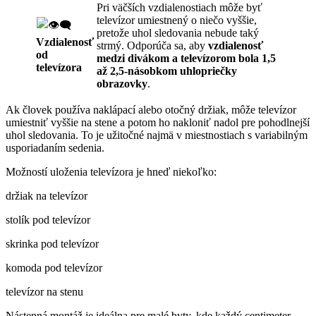
Pri väčších vzdialenostiach môže byť
televízor umiestnený o niečo vyššie,
pretože uhol sledovania nebude taký
Vzdialenosť
strmý. Odporúča sa, aby
vzdialenosť
od
medzi divákom a televízorom bola 1,5
televízora
až 2,5-násobkom uhlopriečky
obrazovky
.
Ak človek používa naklápací alebo otočný držiak, môže televízor
umiestniť vyššie na stene a potom ho nakloniť nadol pre pohodlnejší
uhol sledovania. To je užitočné najmä v miestnostiach s variabilným
usporiadaním sedenia.
Možností uloženia televízora je hneď niekoľko:
držiak na televízor
stolík pod televízor
skrinka pod televízor
komoda pod televízor
televízor na stenu
Nástenná montáž je ideálna pre malé byty, kde každý centimeter