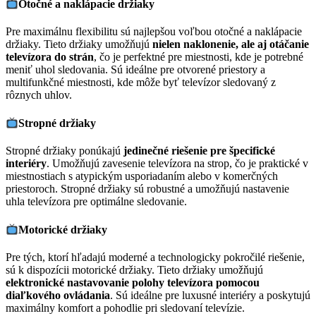
Otočné a naklápacie držiaky
Pre maximálnu flexibilitu sú najlepšou voľbou otočné a naklápacie
držiaky. Tieto držiaky umožňujú
nielen naklonenie, ale aj otáčanie
televízora do strán
, čo je perfektné pre miestnosti, kde je potrebné
meniť uhol sledovania. Sú ideálne pre otvorené priestory a
multifunkčné miestnosti, kde môže byť televízor sledovaný z
rôznych uhlov.
Stropné držiaky
Stropné držiaky ponúkajú
jedinečné riešenie pre špecifické
interiéry
. Umožňujú zavesenie televízora na strop, čo je praktické v
miestnostiach s atypickým usporiadaním alebo v komerčných
priestoroch. Stropné držiaky sú robustné a umožňujú nastavenie
uhla televízora pre optimálne sledovanie.
Motorické držiaky
Pre tých, ktorí hľadajú moderné a technologicky pokročilé riešenie,
sú k dispozícii motorické držiaky. Tieto držiaky umožňujú
elektronické nastavovanie polohy televízora pomocou
diaľkového ovládania
. Sú ideálne pre luxusné interiéry a poskytujú
maximálny komfort a pohodlie pri sledovaní televízie.