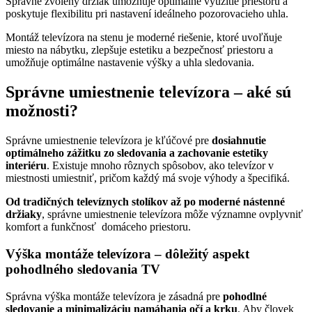
Správne zvolený držiak umožňuje optimálne využitie priestoru a
poskytuje flexibilitu pri nastavení ideálneho pozorovacieho uhla.
Montáž televízora na stenu je moderné riešenie, ktoré uvoľňuje
miesto na nábytku, zlepšuje estetiku a bezpečnosť priestoru a
umožňuje optimálne nastavenie výšky a uhla sledovania.
Správne umiestnenie televízora – aké sú
možnosti?
Správne umiestnenie televízora je kľúčové pre
dosiahnutie
optimálneho zážitku zo sledovania a zachovanie estetiky
interiéru
. Existuje mnoho rôznych spôsobov, ako televízor v
miestnosti umiestniť, pričom každý má svoje výhody a špecifiká.
Od tradičných televíznych stolíkov až po moderné nástenné
držiaky
, správne umiestnenie televízora môže významne ovplyvniť
komfort a funkčnosť domáceho priestoru.
Výška montáže televízora – dôležitý aspekt
pohodlného sledovania TV
Správna výška montáže televízora je zásadná pre
pohodlné
sledovanie a minimalizáciu namáhania očí a krku
. Aby človek