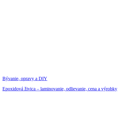
Bývanie, opravy a DIY
Epoxidová živica – laminovanie, odlievanie, cena a výrobky