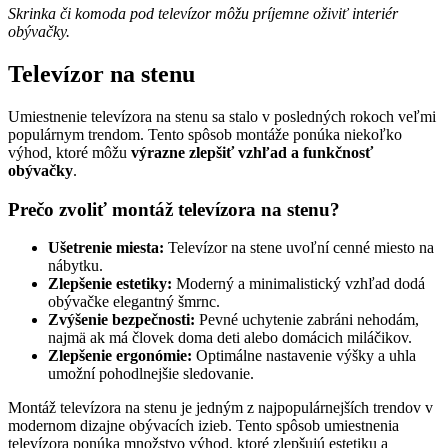
Skrinka či komoda pod televízor môžu príjemne oživiť interiér
obývačky.
Televízor na stenu
Umiestnenie televízora na stenu sa stalo v posledných rokoch veľmi
populárnym trendom. Tento spôsob montáže ponúka niekoľko
výhod, ktoré môžu
výrazne zlepšiť vzhľad a funkčnosť
obývačky
.
Prečo zvoliť montáž televízora na stenu?
Ušetrenie miesta:
Televízor na stene uvoľní cenné miesto na
nábytku.
Zlepšenie estetiky:
Moderný a minimalistický vzhľad dodá
obývačke elegantný šmrnc.
Zvýšenie bezpečnosti:
Pevné uchytenie zabráni nehodám,
najmä ak má človek doma deti alebo domácich miláčikov.
Zlepšenie ergonómie:
Optimálne nastavenie výšky a uhla
umožní pohodlnejšie sledovanie.
Montáž televízora na stenu je jedným z najpopulárnejších trendov v
modernom dizajne obývacích izieb. Tento spôsob umiestnenia
televízora ponúka množstvo výhod, ktoré zlepšujú estetiku a