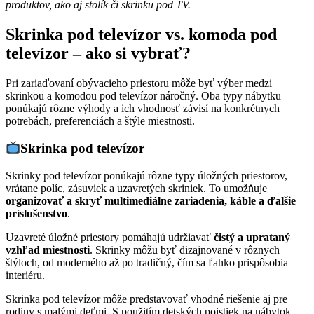
produktov, ako aj stolík či skrinku pod TV.
Skrinka pod televízor vs. komoda pod
televízor – ako si vybrať?
Pri zariaďovaní obývacieho priestoru môže byť výber medzi
skrinkou a komodou pod televízor náročný. Oba typy nábytku
ponúkajú rôzne výhody a ich vhodnosť závisí na konkrétnych
potrebách, preferenciách a štýle miestnosti.
Skrinka pod televízor
Skrinky pod televízor ponúkajú rôzne typy úložných priestorov,
vrátane políc, zásuviek a uzavretých skriniek. To umožňuje
organizovať a skryť multimediálne zariadenia, káble a ďalšie
príslušenstvo
.
Uzavreté úložné priestory pomáhajú udržiavať
čistý a uprataný
vzhľad miestnosti
. Skrinky môžu byť dizajnované v rôznych
štýloch, od moderného až po tradičný, čím sa ľahko prispôsobia
interiéru.
Skrinka pod televízor môže predstavovať vhodné riešenie aj pre
rodiny s malými deťmi. S použitím detských poistiek na nábytok