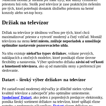
priestoru hrá rolu. Stolík pod televízor je zase praktickým riešením
pre tých, ktorí potrebujú dostatok úložného priestoru na herné
konzoly alebo set-top boxy.
Držiak na televízor
Držiak na televízor je ideálnou voľbou pre tých, ktorí chcú
maximalizovať priestor a vytvoriť moderný a čistý vzhľad. Montáž
televízora na stenu
šetrí miesto, znižuje neporiadok a umožňuje
optimálne nastavenie pozorovacieho uhla
.
Na trhu existuje
niekoľko typov držiakov
, vrátane pevných,
naklápacích a otočných modelov, ktoré ponúkajú rôzne úrovne
flexibility a nastavenia. Výber správneho držiaka
závisí od veľkosti
a hmotnosti televízora
, ako aj od materiálu steny a preferencií pre
sledovanie.
Datart – široký výber držiakov na televízor
Pri zariaďovaní modernej obývačky je dôležité nielen vybrať
kvalitný televízor a zabezpečiť jeho optimálne umiestnenie.
Spoločnosť Datart
, ako jeden z popredných predajcov elektroniky,
ponúka široký sortiment držiakov na televízor, ktoré spĺňajú rôzne
potreby a preferencie zákazníkov.
Datart
okrem držiakov na