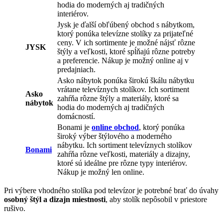
hodia do moderných aj tradičných
interiérov.
Jysk je ďalší obľúbený obchod s nábytkom,
ktorý ponúka televízne stolíky za prijateľné
ceny. V ich sortimente je možné nájsť rôzne
JYSK
štýly a veľkosti, ktoré spĺňajú rôzne potreby
a preferencie. Nákup je možný online aj v
predajniach.
Asko nábytok ponúka širokú škálu nábytku
vrátane televíznych stolíkov. Ich sortiment
Asko
zahŕňa rôzne štýly a materiály, ktoré sa
nábytok
hodia do moderných aj tradičných
domácností.
Bonami je
online obchod
, ktorý ponúka
široký výber štýlového a moderného
nábytku. Ich sortiment televíznych stolíkov
Bonami
zahŕňa rôzne veľkosti, materiály a dizajny,
ktoré sú ideálne pre rôzne typy interiérov.
Nákup je možný len online.
Pri výbere vhodného stolíka pod televízor je potrebné brať do úvahy
osobný štýl a dizajn miestnosti
, aby stolík nepôsobil v priestore
rušivo.