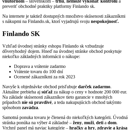
vnútornom
– slovenskom –
trhu
,
nemôže vykonať kontrolu
a
preveriť obchodné praktiky platformy Finlando sk.
Na internete je taktiež dostupných množstvo skúsenosti zákazníkmi
s nákupmi na Finlando.sk, ktorí vyjadrujú svoju
nespokojnosť.
Finlando SK
Vzhľad úvodnej stránky eshopu Finlando sk vzbudzuje
dôveryhodný dojem. Hneď na úvodnej stránke obchod poskytuje
niekoľko základných informácii o nákupe:
Doprava a vrátenie zadarmo
Vrátenie tovaru do 100 dní
Ocenené zákazníkmi za rok 2023
Navyše k objednávke obchod prisľubuje
darček zadarmo
.
Aktuálne prebieha aj
súťaž
za nákup o ceny v hodnote 200 000 eur.
Na základe skúsenosti zákazníkov tieto garancie v mnohých
prípadoch
nie sú pravdivé
, a teda nakupujúcich obchod takýmto
spôsobom
zavádza
.
Samotná ponuka tovaru je členená do niekoľkých kategórii. Úvodná
stránka ponúka na výber 4 základné –
ženy
,
muži
,
deti
a
dom
.
Vrchný panel má naviac kategórie –
hračky a hry
,
zdravie a krása