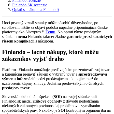
Finlando recenzie
Finlando SK recenzie
Oplatí sa nákup na Finlando?
Hoci prvotný vizuál stránky môže pôsobiť dôveryhodne, po
scrollovaní nižšie sa objaví podoba nápadne pripomínajúca čínske
platformy ako Aliexpres či
Temu
. No oproti týmto predajným
stránkam
nemá
Finlando takmer žiadne
garancie prozákazníckych
riešení komplikácii
s nákupom.
Finlando – lacné nákupy, ktoré môžu
zákazníkov vyjsť draho
Platforma Finlando umožňuje predávajúcim prezentovať svoj tovar
a kupujúcim prejaviť záujem o vybraný tovar a
sprostredkováva
výmenu informácií
medzi predávajúcim a kupujúcim až do
uzatvorenia kúpnej zmluvy. Jedná sa predovšetkým o
čínskych
predajcov tovar
.
Slovenská obchodná inšpekcia (
SOI
) na svojej stránke radí
Finlando.sk medzi
rizikové obchody z
dôvodu nedodržania
niektorých zákonných povinností aj problémov s vymáhaním
spotrebiteľských práv. Nakoľko je
SOI
kontrolným orgánom iba na