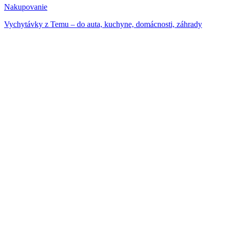
Nakupovanie
Vychytávky z Temu – do auta, kuchyne, domácnosti, záhrady