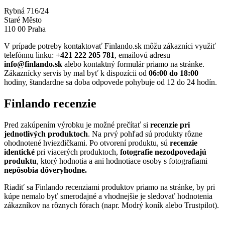
Rybná 716/24
Staré Město
110 00 Praha
V prípade potreby kontaktovať Finlando.sk môžu zákazníci využiť
telefónnu linku:
+421 222 205 781
, emailovú adresu
info@finlando.sk
alebo kontaktný formulár priamo na stránke.
Zákaznícky servis by mal byť k dispozícii od
06:00 do 18:00
hodiny, štandardne sa doba odpovede pohybuje od 12 do 24 hodín.
Finlando recenzie
Pred zakúpením výrobku je možné prečítať si
recenzie pri
jednotlivých produktoch
. Na prvý pohľad sú produkty rôzne
ohodnotené hviezdičkami. Po otvorení produktu, sú
recenzie
identické
pri viacerých produktoch,
fotografie nezodpovedajú
produktu
, ktorý hodnotia a ani hodnotiace osoby s fotografiami
nepôsobia dôveryhodne.
Riadiť sa Finlando recenziami produktov priamo na stránke, by pri
kúpe nemalo byť smerodajné a vhodnejšie je sledovať hodnotenia
zákazníkov na rôznych fórach (napr. Modrý koník alebo Trustpilot).