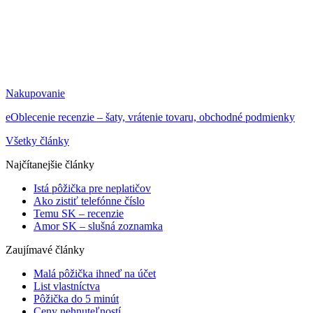
Nakupovanie
eOblecenie recenzie – šaty, vrátenie tovaru, obchodné podmienky
Všetky články
Najčítanejšie články
Istá pôžička pre neplatičov
Ako zistiť telefónne číslo
Temu SK – recenzie
Amor SK – slušná zoznamka
Zaujímavé články
Malá pôžička ihneď na účet
List vlastníctva
Pôžička do 5 minút
Ceny nehnuteľností