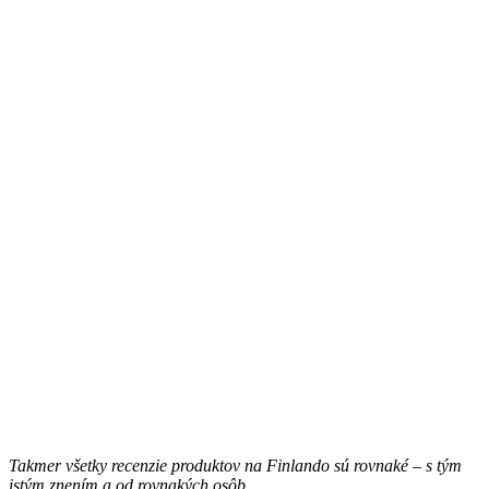
Takmer všetky recenzie produktov na Finlando sú rovnaké – s tým
istým znením a od rovnakých osôb.