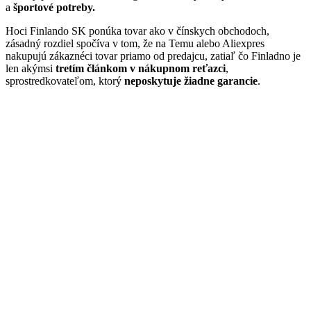
a
športové potreby.
Hoci Finlando SK ponúka tovar ako v čínskych obchodoch,
zásadný rozdiel spočíva v tom, že na Temu alebo Aliexpres
nakupujú zákaznéci tovar priamo od predajcu, zatiaľ čo Finladno je
len akýmsi
tretím článkom v nákupnom reťazci
,
sprostredkovateľom, ktorý
neposkytuje žiadne garancie
.