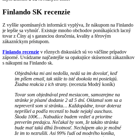
Finlando SK recenzie
Z vyššie spomínaných informácii vyplýva, že nákupom na Finlando
je lepšie sa vyhnúť. Existuje mnoho obchodov ponúkajúcich lacný
tovar z Číny aj s garanciou doručenia, kvality a férovým
zákazníckym prístupom.
Finlando recenzie
v rôznych diskusiách sú vo väčšine prípadov
záporné. Uvádzame najčastejšie sa opakujúce skúsenosti zákazníkov
s nákupmi na Finlando sk.
Objednávka mi ani nedošla, nedá sa im dovolať, keď
im píšem email, tak stále to isté dookola mi posielajú.
Žiadna reakcia z ich strany.
(recenzia Modrý koník)
Tovar som objednával pred mesiacom, samozrejme na
stránke je písané dodanie 2 až 5 dní. Oklamal som sa a
nepreveril som si stránku… Každopádne, tovar doteraz
neprišiel a podľa recenzií to bude nejaký auschuss.
Škoda 100€… Nabudúce budem vedieť a prioritne
preverím predajcu. Nečakal by som, že takáto stránka
bude mať takú dlhú životnosť. Nechápem ako je možné
že im to nezrušili. Asi 99% ľudí od modrého koníka,