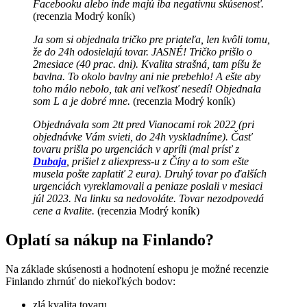
Facebooku alebo inde majú iba negatívnu skúsenosť.
(recenzia Modrý koník)
Ja som si objednala tričko pre priateľa, len kvôli tomu,
že do 24h odosielajú tovar. JASNÉ! Tričko prišlo o
2mesiace (40 prac. dni). Kvalita strašná, tam píšu že
bavlna. To okolo bavlny ani nie prebehlo! A ešte aby
toho málo nebolo, tak ani veľkosť nesedí! Objednala
som L a je dobré mne.
(recenzia Modrý koník)
Objednávala som 2tt pred Vianocami rok 2022 (pri
objednávke Vám svieti, do 24h vyskladníme). Časť
tovaru prišla po urgenciách v apríli (mal prísť z
Dubaja
, prišiel z aliexpress-u z Číny a to som ešte
musela pošte zaplatiť 2 eura). Druhý tovar po ďalších
urgenciách vyreklamovali a peniaze poslali v mesiaci
júl 2023. Na linku sa nedovoláte. Tovar nezodpovedá
cene a kvalite.
(recenzia Modrý koník)
Oplatí sa nákup na Finlando?
Na základe skúsenosti a hodnotení eshopu je možné recenzie
Finlando zhrnúť do niekoľkých bodov:
zlá kvalita tovaru