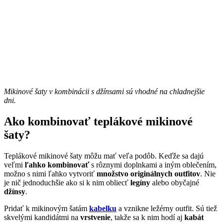
Mikinové šaty v kombinácii s džínsami sú vhodné na chladnejšie
dni.
Ako kombinovať teplákové mikinové
šaty?
Teplákové mikinové šaty môžu mať veľa podôb. Keďže sa dajú
veľmi
ľahko kombinovať
s rôznymi doplnkami a iným oblečením,
možno s nimi ľahko vytvoriť
množstvo originálnych outfitov
. Nie
je nič jednoduchšie ako si k nim obliecť
legíny
alebo obyčajné
džínsy
.
Pridať k mikinovým šatám
kabelku
a vznikne ležérny outfit. Sú tiež
skvelými kandidátmi na
vrstvenie
, takže sa k nim hodí aj
kabát