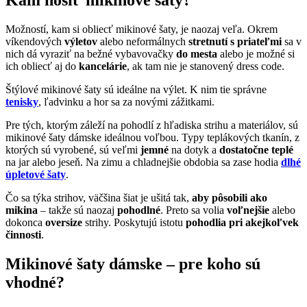
Kam nosiť mikinové šaty?
Možností, kam si obliecť mikinové šaty, je naozaj veľa. Okrem
víkendových
výletov
alebo neformálnych
stretnutí s priateľmi
sa v
nich dá vyraziť na bežné vybavovačky
do mesta
alebo je možné si
ich obliecť aj do
kancelárie
, ak tam nie je stanovený dress code.
Štýlové mikinové šaty sú ideálne na výlet. K nim tie správne
tenisky
, ľadvinku a hor sa za novými zážitkami.
Pre tých, ktorým záleží na pohodlí z hľadiska strihu a materiálov, sú
mikinové šaty dámske ideálnou voľbou. Typy teplákových tkanín, z
ktorých sú vyrobené, sú veľmi
jemné
na dotyk a
dostatočne teplé
na jar alebo jeseň. Na zimu a chladnejšie obdobia sa zase hodia
dlhé
úpletové šaty
.
Čo sa týka strihov, väčšina šiat je ušitá tak,
aby pôsobili ako
mikina
– takže sú naozaj
pohodlné
. Preto sa volia
voľnejšie
alebo
dokonca
oversize
strihy. Poskytujú istotu
pohodlia pri akejkoľvek
činnosti
.
Mikinové šaty dámske – pre koho sú
vhodné?