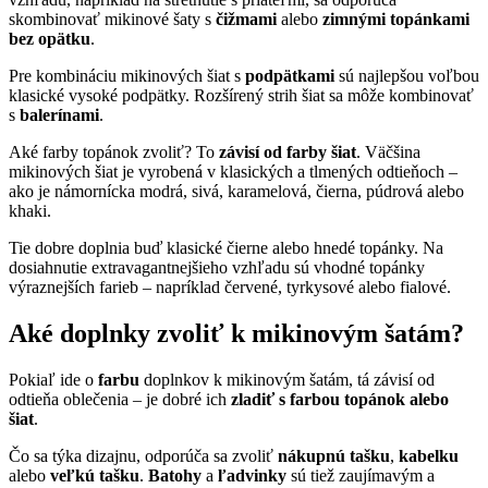
skombinovať mikinové šaty s
čižmami
alebo
zimnými topánkami
bez opätku
.
Pre kombináciu mikinových šiat s
podpätkami
sú najlepšou voľbou
klasické vysoké podpätky. Rozšírený strih šiat sa môže kombinovať
s
balerínami
.
Aké farby topánok zvoliť? To
závisí od farby šiat
. Väčšina
mikinových šiat je vyrobená v klasických a tlmených odtieňoch –
ako je námornícka modrá, sivá, karamelová, čierna, púdrová alebo
khaki.
Tie dobre doplnia buď klasické čierne alebo hnedé topánky. Na
dosiahnutie extravagantnejšieho vzhľadu sú vhodné topánky
výraznejších farieb – napríklad červené, tyrkysové alebo fialové.
Aké doplnky zvoliť k mikinovým šatám?
Pokiaľ ide o
farbu
doplnkov k mikinovým šatám, tá závisí od
odtieňa oblečenia – je dobré ich
zladiť s farbou topánok alebo
šiat
.
Čo sa týka dizajnu, odporúča sa zvoliť
nákupnú tašku
,
kabelku
alebo
veľkú tašku
.
Batohy
a
ľadvinky
sú tiež zaujímavým a