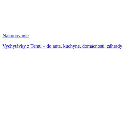
Nakupovanie
Vychytávky z Temu – do auta, kuchyne, domácnosti, záhrady