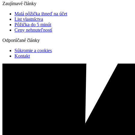
Zaujímavé články
Malá pôžička ihneď na účet
List vlastníctva
Pôžička do 5 minút
Ceny nehnuteľností
Odporúčané články
Súkromie a cookies
Kontakt