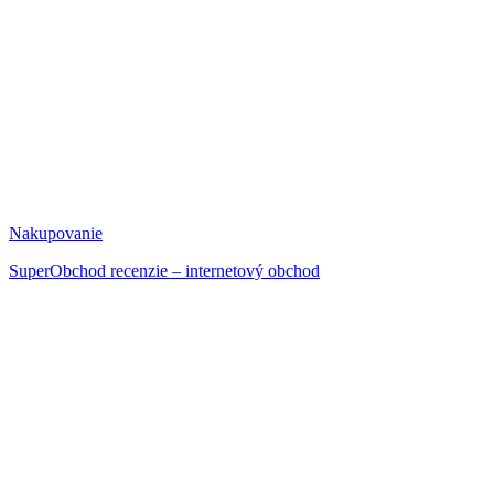
Nakupovanie
SuperObchod recenzie – internetový obchod