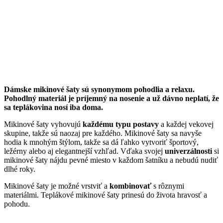
Dámske mikinové šaty sú synonymom pohodlia a relaxu.
Pohodlný materiál je príjemný na nosenie a už dávno neplatí, že
sa teplákovina nosí iba doma.
Mikinové šaty vyhovujú
každému typu postavy
a každej vekovej
skupine, takže sú naozaj pre každého. Mikinové šaty sa navyše
hodia k mnohým štýlom, takže sa dá ľahko vytvoriť športový,
ležérny alebo aj elegantnejší vzhľad. Vďaka svojej
univerzálnosti
si
mikinové šaty nájdu pevné miesto v každom šatníku a nebudú nudiť
dlhé roky.
Mikinové šaty je možné vrstviť a
kombinovať
s rôznymi
materiálmi. Teplákové mikinové šaty prinesú do života hravosť a
pohodu.