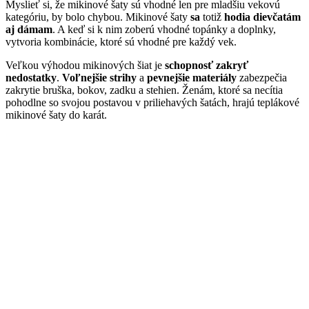
Myslieť si, že mikinové šaty sú vhodné len pre mladšiu vekovú
kategóriu, by bolo chybou. Mikinové šaty
sa
totiž
hodia dievčatám
aj dámam
. A keď si k nim zoberú vhodné topánky a doplnky,
vytvoria kombinácie, ktoré sú vhodné pre každý vek.
Veľkou výhodou mikinových šiat je
schopnosť zakryť
nedostatky
.
Voľnejšie strihy
a
pevnejšie materiály
zabezpečia
zakrytie bruška, bokov, zadku a stehien. Ženám, ktoré sa necítia
pohodlne so svojou postavou v priliehavých šatách, hrajú teplákové
mikinové šaty do karát.