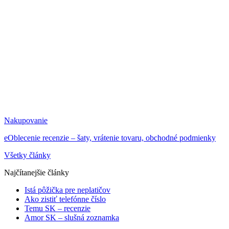
Nakupovanie
eOblecenie recenzie – šaty, vrátenie tovaru, obchodné podmienky
Všetky články
Najčítanejšie články
Istá pôžička pre neplatičov
Ako zistiť telefónne číslo
Temu SK – recenzie
Amor SK – slušná zoznamka