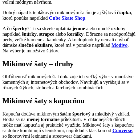
veľmi módnym návrhom.
Dobrý nápad k teplákovým mikinovým šatám je aj štýlová
čiapka
,
ktorú ponúka napríklad
Cube Skate Shop
.
A čo
šperky
? Tu sa skvele uplatnia
jemné
alebo umelé ozdoby –
napríklad
šnúrky
,
strapce
alebo
korálky
. Dôrazne sa neodporúčajú
perly, veľké kamene a kamienky. Ako doplnok by nemali chýbať
dámske
slnečné okuliare
, ktoré má v ponuke napríklad
Modivo
.
Na výber je množstvo štýlov.
Mikinové šaty – druhy
Obľúbenosť mikinových šiat dokazuje ich veľký výber v množstve
kamenných aj internetových obchodov. Navrhujú a vyrábajú sa v
rôznych štýloch, strihoch a farebných kombináciách.
Mikinové šaty s kapucňou
Kapucňa dodáva mikinovým šatám
športový
a mladistvý vzhľad.
Hodia sa na
menej formálne
príležitosti. V chladnejších dňoch
môže mať kapucňa aj praktické využitie. Mikinové šaty s kapucňou
sa dobre kombinujú s teniskami, napríklad s klasikou od
Converse
,
so športovými legínami a streetwear čiapkami.