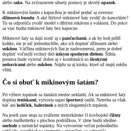
alebo
sako
. Na zvýraznenie siluety postavy je skvelý
opasok
.
K mikinovým šatám s kapucňou je možné pridať aj oversize
džínsovú bundu
. A aké štýlové mikinové šaty zvoliť do kancelárie?
Tu sa odporúča zvoliť model s dlhými rukávmi a volánmi. Do práce
sa viac hodia mikinové šaty bez kapucne.
Mikinové šaty sa dajú nosiť aj s
pančuchami
, a ak by boli príliš
krátke, nie je nič jednoduchšie, ako ich doplniť džínsami alebo
sukňou
. Väčšina mikinových šiat je nadrozmerná, preto je dobré
doplniť voľnejší vrchný diel
úzkym spodným dielom
. Štíhla
postava bude vyzerať dobre aj v kombinácii so
širokými
nohavicami
alebo
sukňou
. Nájdu sa aj kúsky, ktoré už majú sukňu
všitú.
Čo si obuť k mikinovým šatám?
Pri výbere topánok sa fantázii medze nekladú. Ak sa mikinové šaty
doplnia
teniskami
, vytvoria super
športový
outfit. Netreba sa však
báť ani
lodičiek
,
balerínok
a iných elegantných topánok.
Na jeseň zase stoja za zváženie motorkárske či kovbojské
čižmy
alebo mušketierky s plochou podrážkou. V zime budú ideálne
snehule
a turistické topánky. Na vytvorenie veľmi pohodlného
vzhľadu, napríklad na stretnutie s priateľmi, sa odporúča