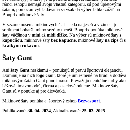
rámci eshopu nemajú svoju vlastnú kategóriu, sú pod úpletovými
šatami, pomocou vyhľadávania sa však dá výber ľahko zúžiť na
Bonprix mikinové šaty.
V sezóne nosenia mikinových šiat – teda na jeseň a v zime – je
sortiment bohatší, mimo sezóny menší. Bonprix ponúka mikinové
šaty väčšinou v
mini
až
midi dĺžke
. Na výber sú mikinové šaty
s
kapucňou
, mikinové šaty
bez kapucne
, mikinové šaty
na zips
či
s
krátkymi rukávmi
.
Šaty Gant
Ani
šaty Gant
nesklamú – ponúkajú tú pravú športovú eleganciu.
Dominuje na nich
logo
Gant, ktoré je umiestnené na hrudi a dodáva
mikinovým šatám Gant punc luxusu. Prevažujú neutrálne farby ako
béžová, tmavomodrá, čierna a pastelové odtiene. Mikinové šaty
Gant sú v ponuke aj pre dievčatká.
Mikinové šaty ponúka aj športový eshop
Bezvasport
.
Publikované:
30. 04. 2024
, Aktualizované:
25. 03. 2025