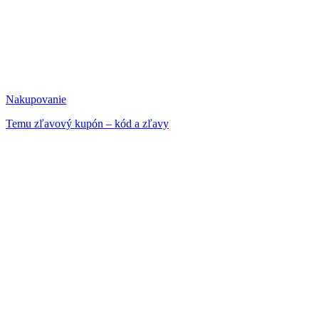
Nakupovanie
Temu zľavový kupón – kód a zľavy