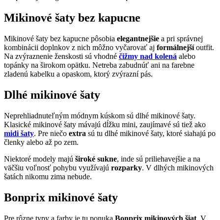
Mikinové šaty bez kapucne
Mikinové šaty bez kapucne pôsobia
elegantnejšie
a pri správnej
kombinácii doplnkov z nich môžno vyčarovať aj
formálnejší
outfit.
Na zvýraznenie ženskosti sú vhodné
čižmy nad kolená
alebo
topánky na širokom opätku. Netreba zabudnúť ani na farebne
zladenú kabelku a opaskom, ktorý zvýrazní pás.
Dlhé mikinové šaty
Neprehliadnuteľným módnym kúskom sú dlhé mikinové šaty.
Klasické mikinové šaty mávajú dĺžku mini, zaujímavé sú tiež ako
midi šaty
. Pre niečo
extra
sú tu dlhé mikinové šaty, ktoré siahajú po
členky alebo až po zem.
Niektoré modely majú
široké sukne
, inde sú priliehavejšie a na
väčšiu voľnosť pohybu využívajú
rozparky
. V dlhých mikinových
šatách nikomu zima nebude.
Bonprix mikinové šaty
Pre rôzne typy a farby je tu ponuka
Bonprix mikinových šiat
. V