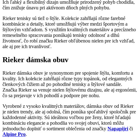
Ich ľahký a flexibilný dizajn umožňuje prirodzený pohyb chodidla,
čím znižuje únavu pri aktívnom dňoch plných pohybu.
Rieker tenisky sú tiež o štýle. Kolekcie zahŕňajú rôzne farebné
kombinácie a detaily, ktoré umožňujú výber medzi športovým a
štýlovým vzhľadom. S využitím kvalitných materiálov a precízneho
remeselného spracovania ponúkajú tenisky odolnosť a dlhú
životnosť, čo robí značku Rieker obľúbenou nielen pre ich vzhľad,
ale aj pre ich trvanlivosť.
Rieker dámska obuv
Rieker dámska obuv je synonymom pre spojenie štýlu, komfortu a
kvality. Ich kolekcie zahŕňajú rôzne typy topánok, od elegantných
členkových čižiem až po pohodlné tenisky a štýlové sandále.
Značka Rieker sa venuje nielen štýlovému dizajnu, ale aj ergonómii,
čo sa prejavuje v ich pohodlí a podpore pre nohu.
Vyrobené z vysoko kvalitných materiálov, dámska obuv od Rieker
je nielen trendy, ale aj odolná, čím ponúka spoľahlivý spoločník pre
každodenné aktivity. Sú ideálnou voľbou pre ženy, ktoré hľadajú
kombináciu elegancie a pohodlia vo svojej obuvi, ktorú môžu
jednoducho doplniť o sortiment oblečenia od značky
Napapijri
či
Alpine Pro
.