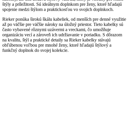
štýly a príležitosti. Sú ideálnym doplnkom pre ženy, ktoré hľadajú
spojenie medzi štýlom a praktickosťou vo svojich doplnkoch.
Rieker ponúka širokú škálu kabeliek, od menších pre denné využitie
až po väčšie pre väčšie nároky na úložný priestor. Tieto kabelky sú
často vybavené rôznymi uzávermi a vreckami, čo umožňuje
organizáciu vecí a zároveň ich udržiavanie v poriadku. S dôrazom
na kvalitu, štýl a praktické detaily sa Rieker kabelky stávajú
obľúbenou voľbou pre mnohé ženy, ktoré hľadajú štýlový a
funkčný doplnok do svojej kolekcie.