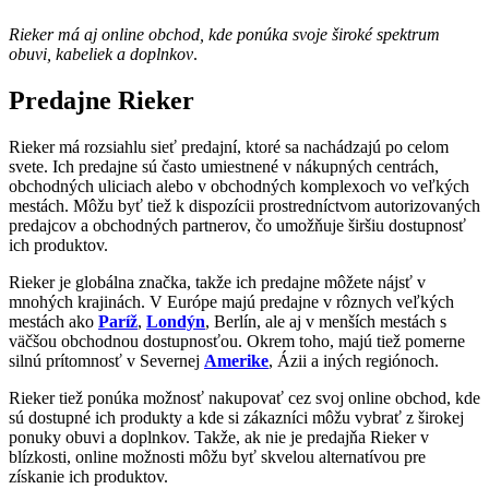
Rieker má aj online obchod, kde ponúka svoje široké spektrum
obuvi, kabeliek a doplnkov
.
Predajne Rieker
Rieker má rozsiahlu sieť predajní, ktoré sa nachádzajú po celom
svete. Ich predajne sú často umiestnené v nákupných centrách,
obchodných uliciach alebo v obchodných komplexoch vo veľkých
mestách. Môžu byť tiež k dispozícii prostredníctvom autorizovaných
predajcov a obchodných partnerov, čo umožňuje širšiu dostupnosť
ich produktov.
Rieker je globálna značka, takže ich predajne môžete nájsť v
mnohých krajinách. V Európe majú predajne v rôznych veľkých
mestách ako
Paríž
,
Londýn
, Berlín, ale aj v menších mestách s
väčšou obchodnou dostupnosťou. Okrem toho, majú tiež pomerne
silnú prítomnosť v Severnej
Amerike
, Ázii a iných regiónoch.
Rieker tiež ponúka možnosť nakupovať cez svoj online obchod, kde
sú dostupné ich produkty a kde si zákazníci môžu vybrať z širokej
ponuky obuvi a doplnkov. Takže, ak nie je predajňa Rieker v
blízkosti, online možnosti môžu byť skvelou alternatívou pre
získanie ich produktov.