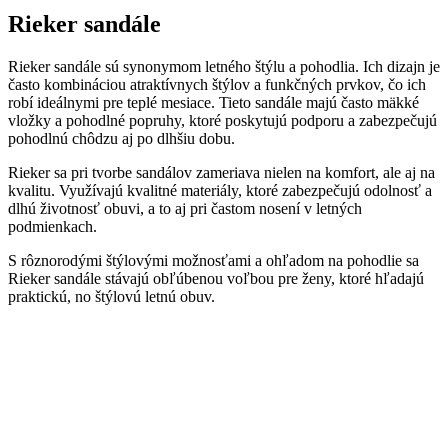
Rieker sandále
Rieker sandále sú synonymom letného štýlu a pohodlia. Ich dizajn je
často kombináciou atraktívnych štýlov a funkčných prvkov, čo ich
robí ideálnymi pre teplé mesiace. Tieto sandále majú často mäkké
vložky a pohodlné popruhy, ktoré poskytujú podporu a zabezpečujú
pohodlnú chôdzu aj po dlhšiu dobu.
Rieker sa pri tvorbe sandálov zameriava nielen na komfort, ale aj na
kvalitu. Využívajú kvalitné materiály, ktoré zabezpečujú odolnosť a
dlhú životnosť obuvi, a to aj pri častom nosení v letných
podmienkach.
S rôznorodými štýlovými možnosťami a ohľadom na pohodlie sa
Rieker sandále stávajú obľúbenou voľbou pre ženy, ktoré hľadajú
praktickú, no štýlovú letnú obuv.