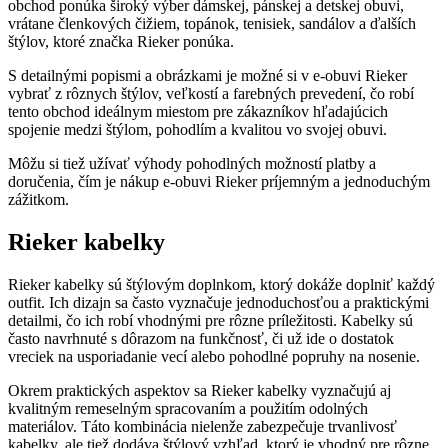
obchod ponúka široký výber dámskej, pánskej a detskej obuvi,
vrátane členkových čižiem, topánok, tenisiek, sandálov a ďalších
štýlov, ktoré značka Rieker ponúka.
S detailnými popismi a obrázkami je možné si v e-obuvi Rieker
vybrať z rôznych štýlov, veľkostí a farebných prevedení, čo robí
tento obchod ideálnym miestom pre zákazníkov hľadajúcich
spojenie medzi štýlom, pohodlím a kvalitou vo svojej obuvi.
Môžu si tiež užívať výhody pohodlných možností platby a
doručenia, čím je nákup e-obuvi Rieker príjemným a jednoduchým
zážitkom.
Rieker kabelky
Rieker kabelky sú štýlovým doplnkom, ktorý dokáže doplniť každý
outfit. Ich dizajn sa často vyznačuje jednoduchosťou a praktickými
detailmi, čo ich robí vhodnými pre rôzne príležitosti. Kabelky sú
často navrhnuté s dôrazom na funkčnosť, či už ide o dostatok
vreciek na usporiadanie vecí alebo pohodlné popruhy na nosenie.
Okrem praktických aspektov sa Rieker kabelky vyznačujú aj
kvalitným remeselným spracovaním a použitím odolných
materiálov. Táto kombinácia nielenže zabezpečuje trvanlivosť
kabelky, ale tiež dodáva štýlový vzhľad, ktorý je vhodný pre rôzne