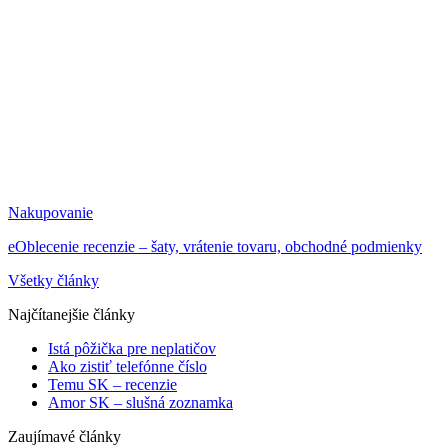
Nakupovanie
eOblecenie recenzie – šaty, vrátenie tovaru, obchodné podmienky
Všetky články
Najčítanejšie články
Istá pôžička pre neplatičov
Ako zistiť telefónne číslo
Temu SK – recenzie
Amor SK – slušná zoznamka
Zaujímavé články