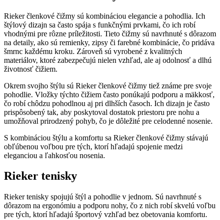
Rieker členkové čižmy sú kombináciou elegancie a pohodlia. Ich
štýlový dizajn sa často spája s funkčnými prvkami, čo ich robí
vhodnými pre rôzne príležitosti. Tieto čižmy sú navrhnuté s dôrazom
na detaily, ako sú remienky, zipsy či farebné kombinácie, čo pridáva
šmrnc každému kroku. Zároveň sú vyrobené z kvalitných
materiálov, ktoré zabezpečujú nielen vzhľad, ale aj odolnosť a dlhú
životnosť čižiem.
Okrem svojho štýlu sú Rieker členkové čižmy tiež známe pre svoje
pohodlie. Vložky týchto čižiem často ponúkajú podporu a mäkkosť,
čo robí chôdzu pohodlnou aj pri dlhších časoch. Ich dizajn je často
prispôsobený tak, aby poskytoval dostatok priestoru pre nohu a
umožňoval prirodzený pohyb, čo je dôležité pre celodenné nosenie.
S kombináciou štýlu a komfortu sa Rieker členkové čižmy stávajú
obľúbenou voľbou pre tých, ktorí hľadajú spojenie medzi
eleganciou a ľahkosťou nosenia.
Rieker tenisky
Rieker tenisky spojujú štýl a pohodlie v jednom. Sú navrhnuté s
dôrazom na ergonómiu a podporu nohy, čo z nich robí skvelú voľbu
pre tých, ktorí hľadajú športový vzhľad bez obetovania komfortu.