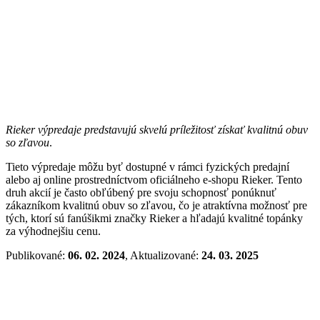
Rieker výpredaje predstavujú skvelú príležitosť získať kvalitnú obuv
so zľavou
.
Tieto výpredaje môžu byť dostupné v rámci fyzických predajní
alebo aj online prostredníctvom oficiálneho e-shopu Rieker. Tento
druh akcií je často obľúbený pre svoju schopnosť ponúknuť
zákazníkom kvalitnú obuv so zľavou, čo je atraktívna možnosť pre
tých, ktorí sú fanúšikmi značky Rieker a hľadajú kvalitné topánky
za výhodnejšiu cenu.
Publikované:
06. 02. 2024
, Aktualizované:
24. 03. 2025