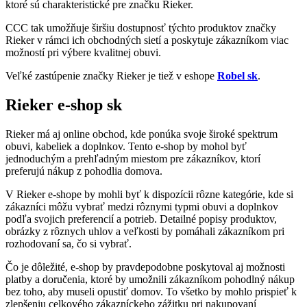
ktoré sú charakteristické pre značku Rieker.
CCC tak umožňuje širšiu dostupnosť týchto produktov značky
Rieker v rámci ich obchodných sietí a poskytuje zákazníkom viac
možností pri výbere kvalitnej obuvi.
Veľké zastúpenie značky Rieker je tiež v eshope
Robel sk
.
Rieker e-shop sk
Rieker má aj online obchod, kde ponúka svoje široké spektrum
obuvi, kabeliek a doplnkov. Tento e-shop by mohol byť
jednoduchým a prehľadným miestom pre zákazníkov, ktorí
preferujú nákup z pohodlia domova.
V Rieker e-shope by mohli byť k dispozícii rôzne kategórie, kde si
zákazníci môžu vybrať medzi rôznymi typmi obuvi a doplnkov
podľa svojich preferencií a potrieb. Detailné popisy produktov,
obrázky z rôznych uhlov a veľkosti by pomáhali zákazníkom pri
rozhodovaní sa, čo si vybrať.
Čo je dôležité, e-shop by pravdepodobne poskytoval aj možnosti
platby a doručenia, ktoré by umožnili zákazníkom pohodlný nákup
bez toho, aby museli opustiť domov. To všetko by mohlo prispieť k
zlepšeniu celkového zákazníckeho zážitku pri nakupovaní