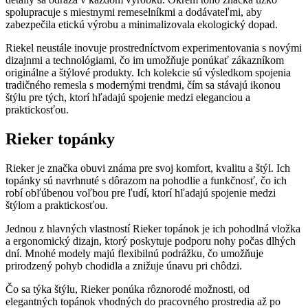
spolupracuje s miestnymi remeselníkmi a dodávateľmi, aby
zabezpečila etickú výrobu a minimalizovala ekologický dopad.
Riekel neustále inovuje prostredníctvom experimentovania s novými
dizajnmi a technológiami, čo im umožňuje ponúkať zákazníkom
originálne a štýlové produkty. Ich kolekcie sú výsledkom spojenia
tradičného remesla s modernými trendmi, čím sa stávajú ikonou
štýlu pre tých, ktorí hľadajú spojenie medzi eleganciou a
praktickosťou.
Rieker topánky
Rieker je značka obuvi známa pre svoj komfort, kvalitu a štýl. Ich
topánky sú navrhnuté s dôrazom na pohodlie a funkčnosť, čo ich
robí obľúbenou voľbou pre ľudí, ktorí hľadajú spojenie medzi
štýlom a praktickosťou.
Jednou z hlavných vlastností Rieker topánok je ich pohodlná vložka
a ergonomický dizajn, ktorý poskytuje podporu nohy počas dlhých
dní. Mnohé modely majú flexibilnú podrážku, čo umožňuje
prirodzený pohyb chodidla a znižuje únavu pri chôdzi.
Čo sa týka štýlu, Rieker ponúka rôznorodé možnosti, od
elegantných topánok vhodných do pracovného prostredia až po