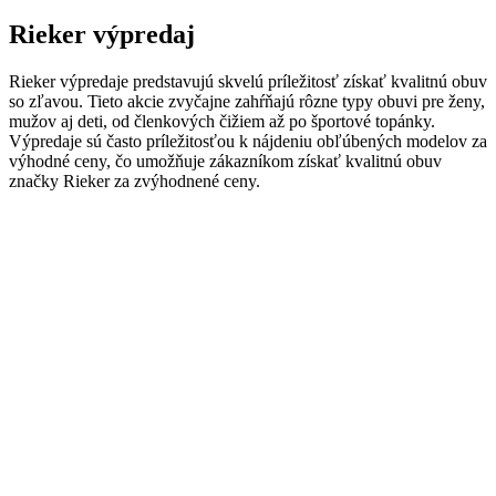
Rieker výpredaj
Rieker výpredaje predstavujú skvelú príležitosť získať kvalitnú obuv
so zľavou. Tieto akcie zvyčajne zahŕňajú rôzne typy obuvi pre ženy,
mužov aj deti, od členkových čižiem až po športové topánky.
Výpredaje sú často príležitosťou k nájdeniu obľúbených modelov za
výhodné ceny, čo umožňuje zákazníkom získať kvalitnú obuv
značky Rieker za zvýhodnené ceny.