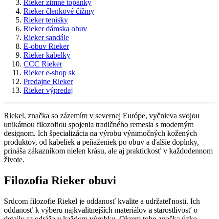
Rieker zimné topánky
Rieker členkové čižmy
Rieker tenisky
Rieker dámska obuv
Rieker sandále
E-obuv Rieker
Rieker kabelky
CCC Rieker
Rieker e-shop sk
Predajne Rieker
Rieker výpredaj
Riekel, značka so zázemím v severnej Európe, vyčnieva svojou
unikátnou filozofiou spojenia tradičného remesla s moderným
designom. Ich špecializácia na výrobu výnimočných kožených
produktov, od kabeliek a peňaženiek po obuv a ďalšie doplnky,
prináša zákazníkom nielen krásu, ale aj praktickosť v každodennom
živote.
Filozofia Rieker obuvi
Srdcom filozofie Riekel je oddanosť kvalite a udržateľnosti. Ich
oddanosť k výberu najkvalitnejších materiálov a starostlivosť o
detaily sa odráža v každom výrobku. Okrem toho značka úzko