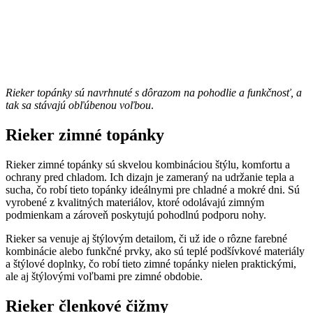
Rieker topánky sú navrhnuté s dôrazom na pohodlie a funkčnosť, a
tak sa stávajú obľúbenou voľbou
.
Rieker zimné topánky
Rieker zimné topánky sú skvelou kombináciou štýlu, komfortu a
ochrany pred chladom. Ich dizajn je zameraný na udržanie tepla a
sucha, čo robí tieto topánky ideálnymi pre chladné a mokré dni. Sú
vyrobené z kvalitných materiálov, ktoré odolávajú zimným
podmienkam a zároveň poskytujú pohodlnú podporu nohy.
Rieker sa venuje aj štýlovým detailom, či už ide o rôzne farebné
kombinácie alebo funkčné prvky, ako sú teplé podšívkové materiály
a štýlové doplnky, čo robí tieto zimné topánky nielen praktickými,
ale aj štýlovými voľbami pre zimné obdobie.
Rieker členkové čižmy