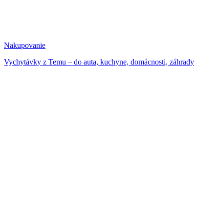
Nakupovanie
Vychytávky z Temu – do auta, kuchyne, domácnosti, záhrady