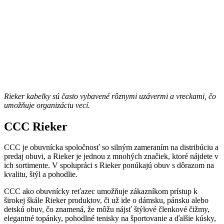
Rieker kabelky sú často vybavené rôznymi uzávermi a vreckami, čo
umožňuje organizáciu vecí.
CCC Rieker
CCC je obuvnícka spoločnosť so silným zameraním na distribúciu a
predaj obuvi, a Rieker je jednou z mnohých značiek, ktoré nájdete v
ich sortimente. V spolupráci s Rieker ponúkajú obuv s dôrazom na
kvalitu, štýl a pohodlie.
CCC ako obuvnícky reťazec umožňuje zákazníkom prístup k
širokej škále Rieker produktov, či už ide o dámsku, pánsku alebo
detskú obuv, čo znamená, že môžu nájsť štýlové členkové čižmy,
elegantné topánky, pohodlné tenisky na športovanie a ďalšie kúsky,