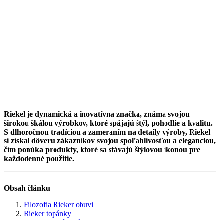
Riekel je dynamická a inovatívna značka, známa svojou
širokou škálou výrobkov, ktoré spájajú štýl, pohodlie a kvalitu.
S dlhoročnou tradíciou a zameraním na detaily výroby, Riekel
si získal dôveru zákazníkov svojou spoľahlivosťou a eleganciou,
čím ponúka produkty, ktoré sa stávajú štýlovou ikonou pre
každodenné použitie.
Obsah článku
Filozofia Rieker obuvi
Rieker topánky