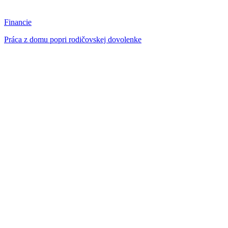
Financie
Práca z domu popri rodičovskej dovolenke