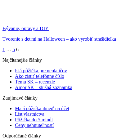
Bývanie, opravy a DIY
Tvorenie s deťmi na Halloween – ako vyrobiť strašidielka
1
…
5
6
Najčítanejšie články
Istá pôžička pre neplatičov
Ako zistiť telefónne číslo
Temu SK – recenzie
Amor SK – slušná zoznamka
Zaujímavé články
Malá pôžička ihneď na účet
List vlastníctva
Pôžička do 5 minút
Ceny nehnuteľností
Odporúčané články