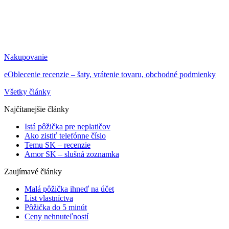
Nakupovanie
eOblecenie recenzie – šaty, vrátenie tovaru, obchodné podmienky
Všetky články
Najčítanejšie články
Istá pôžička pre neplatičov
Ako zistiť telefónne číslo
Temu SK – recenzie
Amor SK – slušná zoznamka
Zaujímavé články
Malá pôžička ihneď na účet
List vlastníctva
Pôžička do 5 minút
Ceny nehnuteľností