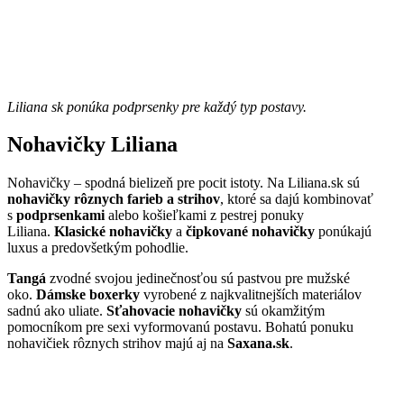
Liliana sk ponúka podprsenky pre každý typ postavy.
Nohavičky Liliana
Nohavičky – spodná bielizeň pre pocit istoty. Na Liliana.sk sú
nohavičky rôznych farieb a strihov
, ktoré sa dajú kombinovať
s
podprsenkami
alebo košieľkami z pestrej ponuky
Liliana.
Klasické nohavičky
a
čipkované nohavičky
ponúkajú
luxus a predovšetkým pohodlie.
Tangá
zvodné svojou jedinečnosťou sú pastvou pre mužské
oko.
Dámske boxerky
vyrobené z najkvalitnejších materiálov
sadnú ako uliate.
Sťahovacie nohavičky
sú okamžitým
pomocníkom pre sexi vyformovanú postavu. Bohatú ponuku
nohavičiek rôznych strihov majú aj na
Saxana.sk
.