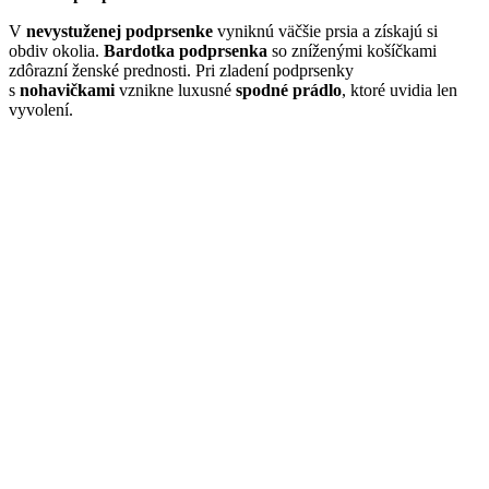
V
nevystuženej podprsenke
vyniknú väčšie prsia a získajú si
obdiv okolia.
Bardotka podprsenka
so zníženými košíčkami
zdôrazní ženské prednosti. Pri zladení podprsenky
s
nohavičkami
vznikne luxusné
spodné prádlo
, ktoré uvidia len
vyvolení.