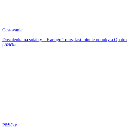
Cestovanie
Dovolenka na splátky – Kartago Tours, last minute ponuky a Quatro
pôžička
Pôžičky