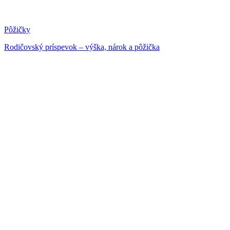
Pôžičky
Rodičovský príspevok – výška, nárok a pôžička