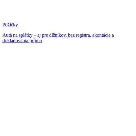
Pôžičky
Autá na splátky – aj pre dlžníkov, bez registra, akontácie a
dokladovania príjmu