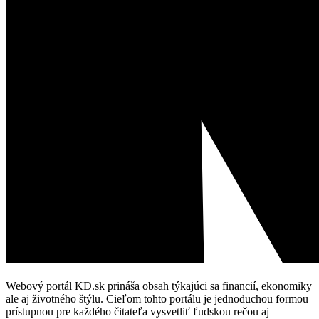
Webový portál KD.sk prináša obsah týkajúci sa financií, ekonomiky
ale aj životného štýlu. Cieľom tohto portálu je jednoduchou formou
prístupnou pre každého čitateľa vysvetliť ľudskou rečou aj