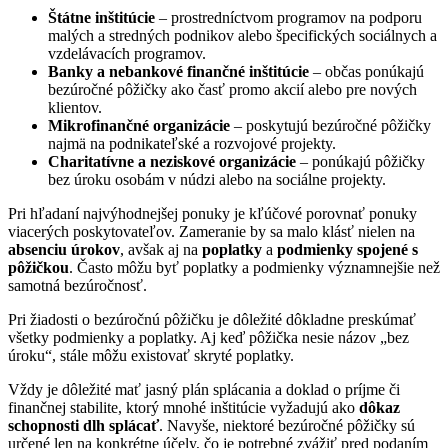
Štátne inštitúcie
– prostredníctvom programov na podporu
malých a stredných podnikov alebo špecifických sociálnych a
vzdelávacích programov.
Banky a nebankové finančné inštitúcie
– občas ponúkajú
bezúročné pôžičky ako časť promo akcií alebo pre nových
klientov.
Mikrofinančné organizácie
– poskytujú bezúročné pôžičky
najmä na podnikateľské a rozvojové projekty.
Charitatívne a neziskové organizácie
– ponúkajú pôžičky
bez úroku osobám v núdzi alebo na sociálne projekty.
Pri hľadaní najvýhodnejšej ponuky je kľúčové porovnať ponuky
viacerých poskytovateľov. Zameranie by sa malo klásť nielen na
absenciu úrokov
, avšak aj na
poplatky
a
podmienky spojené s
pôžičkou
. Často môžu byť poplatky a podmienky významnejšie než
samotná bezúročnosť.
Pri žiadosti o bezúročnú pôžičku je dôležité dôkladne preskúmať
všetky podmienky a poplatky. Aj keď pôžička nesie názov „bez
úroku“, stále môžu existovať skryté poplatky.
Vždy je dôležité mať jasný plán splácania a doklad o príjme či
finančnej stabilite, ktorý mnohé inštitúcie vyžadujú ako
dôkaz
schopnosti dlh splácať
. Navyše, niektoré bezúročné pôžičky sú
určené len na konkrétne účely, čo je potrebné zvážiť pred podaním