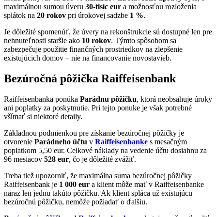
maximálnou sumou úveru
30-tisíc eur
a možnosťou rozloženia
splátok na
20 rokov
pri úrokovej sadzbe
1 %
.
Je dôležité spomenúť, že úvery na rekonštrukcie sú dostupné len pre
nehnuteľnosti staršie ako
10 rokov
. Týmto spôsobom sa
zabezpečuje použitie finančných prostriedkov na zlepšenie
existujúcich domov – nie na financovanie novostavieb.
Bezúročná pôžička Raiffeisenbank
Raiffeisenbanka ponúka
Parádnu pôžičku
, ktorá neobsahuje úroky
ani poplatky za poskytnutie. Pri tejto ponuke je však potrebné
všímať si niektoré detaily.
Základnou podmienkou pre získanie bezúročnej pôžičky je
otvorenie
Parádneho účtu
v
Raiffeisenbanke
s mesačným
poplatkom 5,50 eur. Celkové náklady na vedenie účtu dosiahnu za
96 mesiacov
528 eur
, čo je dôležité zvážiť.
Treba tiež upozorniť, že maximálna suma bezúročnej pôžičky
Raiffeisenbank je
1 000 eur
a klient môže mať v Raiffeisenbanke
naraz len jednu takúto pôžičku. Ak klient spláca už existujúcu
bezúročnú pôžičku, nemôže požiadať o ďalšiu.