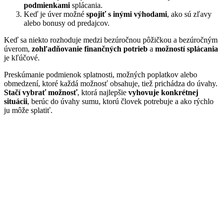
podmienkami
splácania.
Keď je úver možné
spojiť s inými výhodami
, ako sú zľavy
alebo bonusy od predajcov.
Keď sa niekto rozhoduje medzi bezúročnou pôžičkou a bezúročným
úverom,
zohľadňovanie finančných potrieb
a
možností splácania
je kľúčové.
Preskúmanie podmienok splatnosti, možných poplatkov alebo
obmedzení, ktoré každá možnosť obsahuje, tiež prichádza do úvahy.
Stačí vybrať možnosť
, ktorá najlepšie
vyhovuje konkrétnej
situácii
, berúc do úvahy sumu, ktorú človek potrebuje a ako rýchlo
ju môže splatiť.