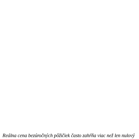
Reálna cena bezúročných pôžičiek často zahŕňa viac než len nulový