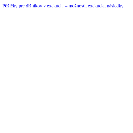
Pôžičky pre dlžníkov v exekúcii – možnosti, exekúcia, následky