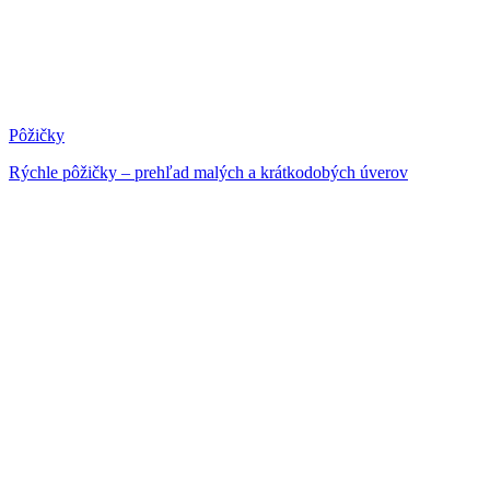
Pôžičky
Rýchle pôžičky – prehľad malých a krátkodobých úverov