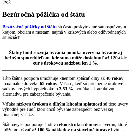
úrok.
Bezúročná pôžička od štátu
Bezúročné pôžičky od štátu
sú často poskytované samosprávnym
krajom, obciam a mestám, najmä v krízových alebo odôvodnených
situáciách.
Štátny fond rozvoja bývania ponúka úvery na bývanie aj
bežným spotrebiteľom, kde suma môže dosiahnuť až 120-tisíc
eur s úrokovou sadzbou len 1 %.
Táto štátna podpora umožňuje klientom splácať dlhy až
40 rokov
,
maximálne do veku
65 rokov
. V čase, keď sú priemerné úrokové
sadzby nových hypoték okolo
3,53 %
, ponúka tak atraktívnu
alternatívu pre zabezpečenie bývania.
Vďaka
nízkym úrokom a dlhým lehotám splatnosti
sú tieto úvery
výhodné pre ľudí, ktorí chcú bývanie zabezpečiť bez veľkej
finančnej záťaže.
Štát navyše podporuje ľudí v
rekonštrukcii domov
s úvermi, ktoré
môžu pokrývať až
100 % nákladov na stavebné úpravy
bytu, s