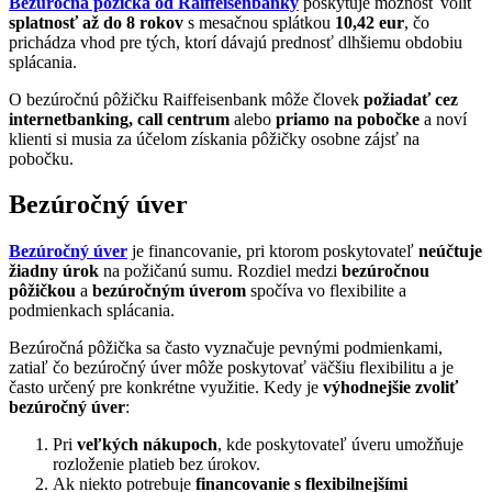
Bezúročná pôžička od Raiffeisenbanky
poskytuje možnosť voliť
splatnosť až do 8 rokov
s mesačnou splátkou
10,42 eur
, čo
prichádza vhod pre tých, ktorí dávajú prednosť dlhšiemu obdobiu
splácania.
O bezúročnú pôžičku Raiffeisenbank môže človek
požiadať cez
internetbanking, call centrum
alebo
priamo na pobočke
a noví
klienti si musia za účelom získania pôžičky osobne zájsť na
pobočku.
Bezúročný úver
Bezúročný úver
je financovanie, pri ktorom poskytovateľ
neúčtuje
žiadny úrok
na požičanú sumu. Rozdiel medzi
bezúročnou
pôžičkou
a
bezúročným úverom
spočíva vo flexibilite a
podmienkach splácania.
Bezúročná pôžička sa často vyznačuje pevnými podmienkami,
zatiaľ čo bezúročný úver môže poskytovať väčšiu flexibilitu a je
často určený pre konkrétne využitie. Kedy je
výhodnejšie zvoliť
bezúročný úver
:
Pri
veľkých nákupoch
, kde poskytovateľ úveru umožňuje
rozloženie platieb bez úrokov.
Ak niekto potrebuje
financovanie s flexibilnejšími