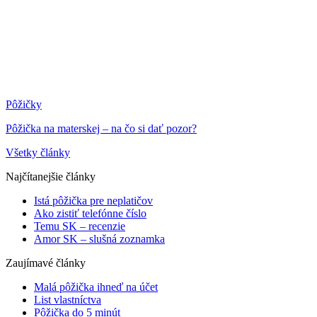
Pôžičky
Pôžička na materskej – na čo si dať pozor?
Všetky články
Najčítanejšie články
Istá pôžička pre neplatičov
Ako zistiť telefónne číslo
Temu SK – recenzie
Amor SK – slušná zoznamka
Zaujímavé články
Malá pôžička ihneď na účet
List vlastníctva
Pôžička do 5 minút