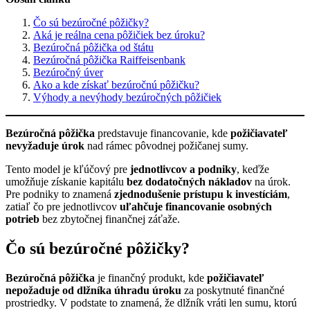
Čo sú bezúročné pôžičky?
Aká je reálna cena pôžičiek bez úroku?
Bezúročná pôžička od štátu
Bezúročná pôžička Raiffeisenbank
Bezúročný úver
Ako a kde získať bezúročnú pôžičku?
Výhody a nevýhody bezúročných pôžičiek
Bezúročná pôžička
predstavuje financovanie, kde
požičiavateľ
nevyžaduje úrok
nad rámec pôvodnej požičanej sumy.
Tento model je kľúčový pre
jednotlivcov a podniky
, keďže
umožňuje získanie kapitálu
bez dodatočných nákladov
na úrok.
Pre podniky to znamená
zjednodušenie prístupu k investíciám
,
zatiaľ čo pre jednotlivcov
uľahčuje financovanie osobných
potrieb
bez zbytočnej finančnej záťaže.
Čo sú bezúročné pôžičky?
Bezúročná pôžička
je finančný produkt, kde
požičiavateľ
nepožaduje od dlžníka úhradu úroku
za poskytnuté finančné
prostriedky. V podstate to znamená, že dlžník vráti len sumu, ktorú