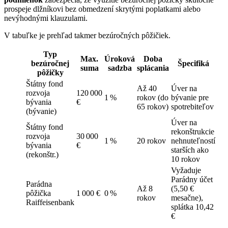
prospeje dlžníkovi bez obmedzení skrytými poplatkami alebo
nevýhodnými klauzulami.
V tabuľke je prehľad takmer bezúročných pôžičiek.
Typ
Max.
Úroková
Doba
bezúročnej
Špecifiká
suma
sadzba
splácania
pôžičky
Štátny fond
Až 40
Úver na
rozvoja
120 000
1 %
rokov (do
bývanie pre
bývania
€
65 rokov)
spotrebiteľov
(bývanie)
Úver na
Štátny fond
rekonštrukcie
rozvoja
30 000
1 %
20 rokov
nehnuteľností
bývania
€
starších ako
(rekonštr.)
10 rokov
Vyžaduje
Parádny účet
Parádna
Až 8
(5,50 €
pôžička
1 000 €
0 %
rokov
mesačne),
Raiffeisenbank
splátka 10,42
€