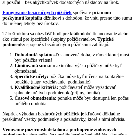
si požičal – bez akýchkoľvek dodatočných nákladov na úrok.
Fungovanie bezúročných pôžičiek
spočíva v
priamom
poskytnutí kapitálu
dlžníkovi s dohodou, že vráti presne túto sumu
do určenej lehoty bez úrokov.
Táto štruktúra sa obzvlášť hodí pre krátkodobé financovanie alebo
ako stimul pre špecifické skupiny požičiavateľov.
Typické
podmienky
spojené s bezúročnými pôžičkami zahŕňajú:
Dohodnutá splatnosť:
stanovená doba, v rámci ktorej musí
byť pôžička vrátená.
Limitovaná suma:
maximálna výška pôžičky môže byť
obmedzená.
Špecifické účely:
pôžička môže byť určená na konkrétne
použitie (napr. vzdelávanie, podnikanie).
Kvalifikačné kritériá:
požičiavateľ môže vyžadovať
splnenie určitých podmienok (príjmy, bonita).
Časové obmedzenia:
ponuka môže byť dostupná len počas
určitého obdobia.
Napriek výhodám bezúročných pôžičiek je kľúčové dôkladne
preskúmať všetky podmienky a požiadavky, ktoré s nimi súvisia.
Venovanie pozornosti detailom
a
pochopenie zmluvných
podmienok
zabezpečia, že využitie bezúročnej pôžičky skutočne