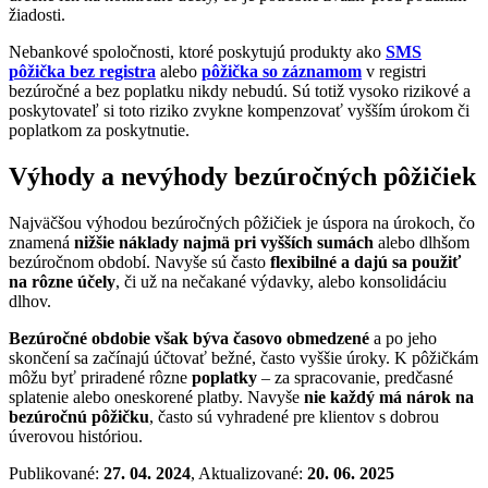
žiadosti.
Nebankové spoločnosti, ktoré poskytujú produkty ako
SMS
pôžička bez registra
alebo
pôžička so záznamom
v registri
bezúročné a bez poplatku nikdy nebudú. Sú totiž vysoko rizikové a
poskytovateľ si toto riziko zvykne kompenzovať vyšším úrokom či
poplatkom za poskytnutie.
Výhody a nevýhody bezúročných pôžičiek
Najväčšou výhodou bezúročných pôžičiek je úspora na úrokoch, čo
znamená
nižšie náklady najmä pri vyšších sumách
alebo dlhšom
bezúročnom období. Navyše sú často
flexibilné a dajú sa použiť
na rôzne účely
, či už na nečakané výdavky, alebo konsolidáciu
dlhov.
Bezúročné obdobie však býva časovo obmedzené
a po jeho
skončení sa začínajú účtovať bežné, často vyššie úroky. K pôžičkám
môžu byť priradené rôzne
poplatky
– za spracovanie, predčasné
splatenie alebo oneskorené platby. Navyše
nie každý má nárok na
bezúročnú pôžičku
, často sú vyhradené pre klientov s dobrou
úverovou históriou.
Publikované:
27. 04. 2024
, Aktualizované:
20. 06. 2025