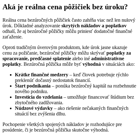
Aká je reálna cena pôžičiek bez úroku?
Reálna cena bezúročných pôžičiek často zahŕňa viac než len nulový
úrok. Dôkladné analyzovanie
skrytých nákladov a poplatkov
odhalí, že aj bezúročné pôžičky môžu priniesť dodatočné finančné
zaťaženie.
Oproti tradičným úverovým produktom, kde úrok jasne ukazuje
cenu za požičanie, bezúročné pôžičky môžu skrývať
poplatky za
spracovanie, predčasné splatenie
alebo iné
administratívne
poplatky
. Bezúročná pôžička môže byť
výhodná
v situáciách ako:
Krátke finančné medzery
– keď človek potrebuje rýchlo
preklenúť dočasný nedostatok financií.
Štart podnikania
– ponúka bezúročný kapitál na rozbehnutie
nového podniku.
Investícia do vzdelania
– umožňuje financovať štúdium bez
zbytočného zadlžovania.
Núdzové výdavky
– ako riešenie nečakaných finančných
situácií bez zvýšenia dlhu.
Pochopenie všetkých spojených nákladov je rozhodujúce pre
posúdenie, či je bezúročná pôžička skutočne výhodná.